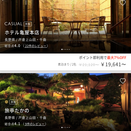
旅館
ホテル亀屋本店
長野県 / 戸倉上山田・千曲
4.0
総合点
（
22
件のレビュー
）
1
2
3
4
5
ポイント即利用で
最大7％OFF
￥19,641〜
素泊まり
/
2名
￥21,120〜
旅館
旅亭たかの
長野県 / 戸倉上山田・千曲
4.1
総合点
（
9
件のレビュー
）
1
2
3
4
5