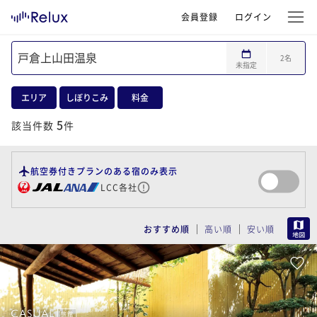
会員登録
ログイン
2
名
未指定
エリア
しぼりこみ
料金
5
該当件数
件
航空券付きプランのある宿のみ表示
LCC各社
MAP
おすすめ順
高い順
安い順
旅館