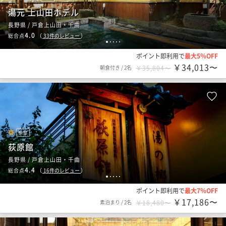
湯元 上山田ホテル
長野県 / 戸倉上山田・千曲
4.0
総合点
（
33
件のレビュー
）
1
2
3
4
5
ポイント即利用で
最大5％OFF
￥34,013〜
朝食付き
/
2名
￥35,804〜
旅館
荻原館
長野県 / 戸倉上山田・千曲
4.4
総合点
（
16
件のレビュー
）
1
2
3
4
5
ポイント即利用で
最大7％OFF
￥17,186〜
素泊まり
/
2名
￥18,480〜