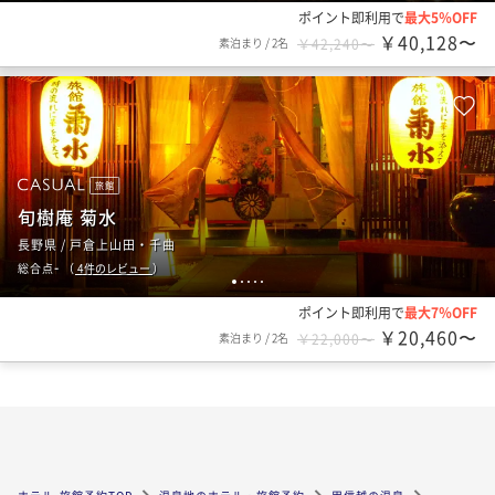
ポイント即利用で
最大5％OFF
￥40,128〜
素泊まり
/
2名
￥42,240〜
旅館
旬樹庵 菊水
長野県 / 戸倉上山田・千曲
-
総合点
（
4
件のレビュー
）
1
2
3
4
5
ポイント即利用で
最大7％OFF
￥20,460〜
素泊まり
/
2名
￥22,000〜