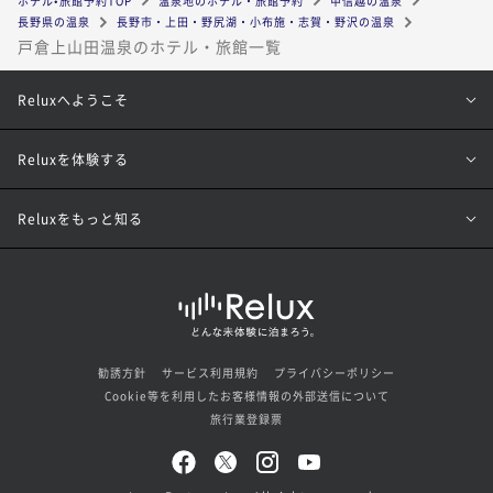
ホテル•旅館予約TOP
温泉地のホテル・旅館予約
甲信越の温泉
長野県の温泉
長野市・上田・野尻湖・小布施・志賀・野沢の温泉
戸倉上山田温泉のホテル・旅館一覧
Reluxへようこそ
Reluxを体験する
Reluxをもっと知る
勧誘方針
サービス利用規約
プライバシーポリシー
Cookie等を利用したお客様情報の外部送信について
旅行業登録票