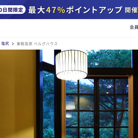
会
・塩尻
乗鞍高原 ベルグハウス