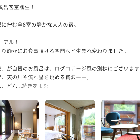
風呂客室誕生！

に佇む全6室の静かな大人の宿。

ーアル！　

り静かにお食事頂ける空間へと生まれ変わりました。

」が自慢のお風呂は、ログコテージ風の別棟にございます。
、天の川や流れ星を眺める贅沢――。

どん...
続きをよむ