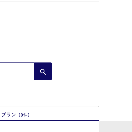
プラン
（
0
件
）