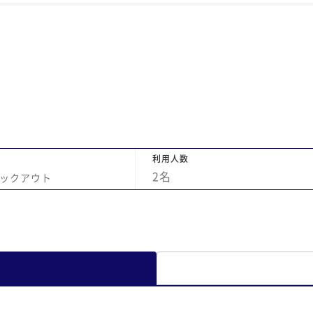
まれていました。 温泉は小さめですが、問題
なく良かったです！旅館ではないので、それ
は求めていなかったので。 接客もとても親切
で、色々話させていただき、楽しい時間を過
ごさせていただきました。もう一度行きたい
宿です。また必ず行きますのでその時はよろ
しくお願いします。 今回は記念日でお世話に
なりました。とても良い思い出になりまし
た。ありがとうございました。
利用人数
2
名
ックアウト