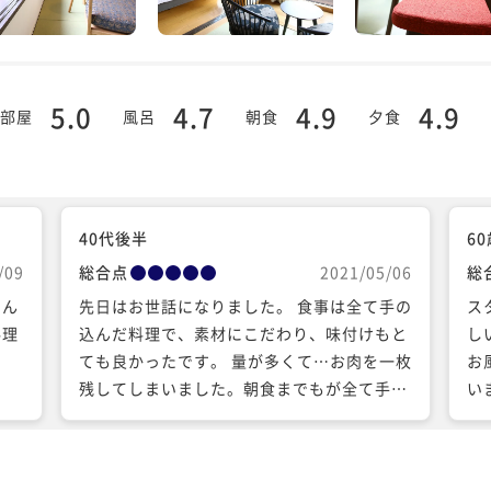
5.0
4.7
4.9
4.9
部屋
風呂
朝食
夕食
40代後半
6
/09
総合点
2021/05/06
総
さん
先日はお世話になりました。 食事は全て手の
ス
料理
込んだ料理で、素材にこだわり、味付けもと
し
ても良かったです。 量が多くて…お肉を一枚
お
残してしまいました。朝食までもが全て手作
い
りにこだわっていまして、素敵な思い出にな
りました。 館内の雰囲気良く、インテリアに
高級感を感じました。 館内は、いい香りに包