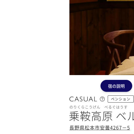
宿の説明
ペンション
のりくらこうげん べるぐはうす
乗鞍高原 ベ
長野県松本市安曇4267－5