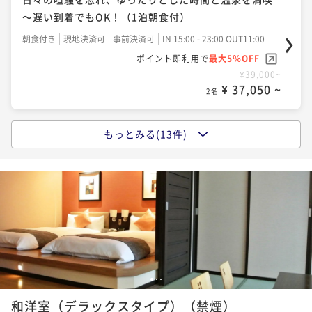
ッフェ・バイキングプラン
～遅い到着でもOK！（1泊朝食付）
二食付き
現地決済可
事前決済可
IN 15:00 - 19:00 OUT11:00
朝食付き
現地決済可
事前決済可
IN 15:00 - 23:00 OUT11:00
ポイント即利用で
最大5％OFF
ポイント即利用で
最大5％OFF
¥45,600~
¥39,000~
¥ 43,320 ~
2名
¥ 37,050 ~
2名
もっとみる(13件)
【早得60】早め予約で2000円引！【飲み放題付】飲ん
【早得60】早めの予約で2000円引！ホテル1番人気！
で食べて満腹！満足！ブッフェ・バイキングプラン
和洋ブッフェ・バイキングプラン
二食付き
現地決済可
事前決済可
IN 15:00 - 19:00 OUT11:00
二食付き
現地決済可
事前決済可
IN 15:00 - 19:00 OUT11:00
ポイント即利用で
最大5％OFF
ポイント即利用で
最大5％OFF
¥46,000~
¥46,600~
¥ 43,700 ~
2名
¥ 44,270 ~
2名
【早得60】早め予約で2000円引き【炎-homura-】選
【ホテル1番人気】源泉かけ流し温泉で満喫！和洋食ブ
1
2
3
べるメイン！ステーキ＆グリル洋食コース
ッフェ・バイキングプラン
和洋室（デラックスタイプ）（禁煙）