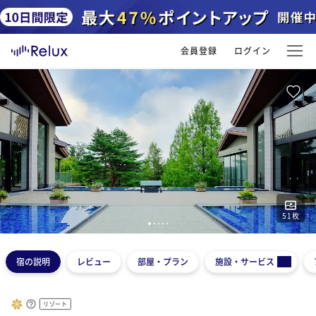
会員登録
ログイン
51
枚
1
2
3
4
5
宿の説明
レビュー
部屋・プラン
施設・サービス
リゾート