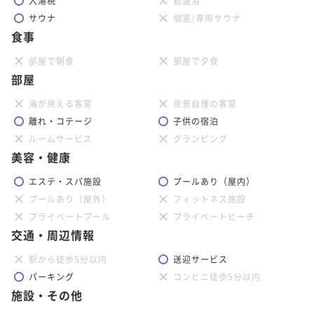
入湯税
岩盤浴
サウナ
個室/専用サウナ
食事
部屋で朝食
部屋で夕食
部屋
海が見える客室
夜景自慢の客室
離れ・コテージ
子供の宿泊
ルームサービス
グランピング
美容・健康
エステ・スパ施設
プールあり（屋内）
プールあり（屋外）
フィットネス施設
プライベートプール
プライベートビーチ
交通・周辺情報
駅から徒歩5分以内
送迎サービス
パーキング
コンビニ徒歩5分以内
施設・その他