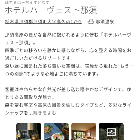
ほてるはーゔぇすとなす
ホテルハーヴェスト那須
栃木県那須郡那須町大字高久丙1792
那須温泉
那須高原の豊かな自然に抱かれるように佇む「ホテルハーヴ
ェスト那須」。

四季ごとの移ろいを静かに感じながら、心を整える時間をお
過ごしいただけるリゾートです。

深い緑に囲まれた落ち着いた空間は、喧騒から離れた“もう一
つの別邸”のような心地よさに満ちています。

客室はやわらかな自然光が差し込む穏やかなデザインで、ゆ
とりある間取りが魅力。

森を望む客室や高原の風景を愉しむタイプなど、多彩なライ
ンナップを...
続きをよむ
+51枚