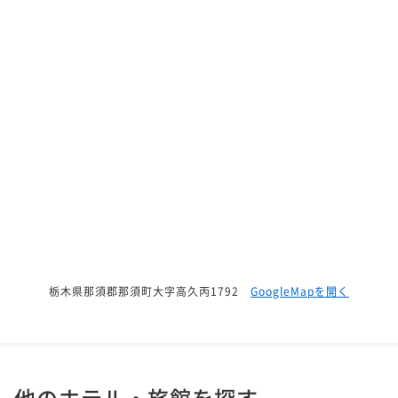
栃木県那須郡那須町大字高久丙1792
GoogleMapを開く
他のホテル・旅館を探す