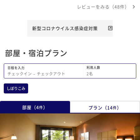
レビューをみる（48件）
新型コロナウイルス感染症対策
部屋・宿泊プラン
利用人数
日程を入力
2
名
チェックイン
−
チェックアウト
しぼりこみ
部屋
（
4
）
プラン
（
14
）
件
件