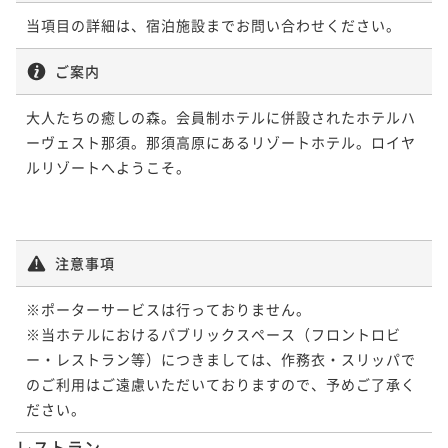
¥67,600~
¥63,600~
当項目の詳細は、宿泊施設までお問い合わせください。
¥ 64,220 ~
2名
¥ 60,420 ~
2名
ご案内
【開業20周年記念】和と洋が織りなす特別な期間限定
【本格エステ】オイルボディ60分付＜自分へのご褒美
大人たちの癒しの森。会員制ホテルに併設されたホテルハ
コース「新風-Shinpu-」〈ワンドリンク付〉
に＞朝食付プラン
ーヴェスト那須。那須高原にあるリゾートホテル。ロイヤ
二食付き
現地決済可
事前決済可
IN 15:00 - 19:00 OUT11:00
ルリゾートへようこそ。

朝食付き
現地決済可
事前決済可
IN 15:00 - 19:00 OUT11:00
ポイント即利用で
最大5％OFF
ポイント即利用で
最大5％OFF
¥74,000~
¥64,000~
¥ 70,300 ~
2名
¥ 60,800 ~
2名
注意事項
※ポーターサービスは行っておりません。

【アニバーサリー】大切なあなたへ・・。記念日・誕
※当ホテルにおけるパブリックスペース（フロントロビ
生日のお祝いにブッフェ・バイキングプラン【特典
ー・レストラン等）につきましては、作務衣・スリッパで
付】
二食付き
現地決済可
事前決済可
IN 15:00 - 19:00 OUT12:00
のご利用はご遠慮いただいておりますので、予めご了承く
ポイント即利用で
最大5％OFF
ださい。
¥66,600~
¥ 63,270 ~
レストラン
2名