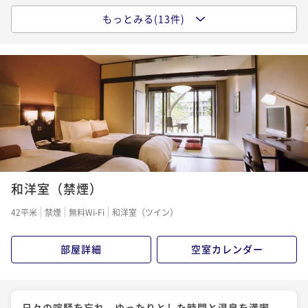
もっとみる(13件)
【早得60】早めの予約で2000円引！ホテル1番人気！
和洋ブッフェ・バイキングプラン
二食付き
現地決済可
事前決済可
IN 15:00 - 19:00 OUT11:00
ポイント即利用で
最大5％OFF
¥41,600~
¥ 39,520 ~
2名
【早得60】早め予約で2000円引き【季-toki-】『少量
美味』旬を味わうライト和食コース
和洋室（禁煙）
二食付き
現地決済可
事前決済可
IN 15:00 - 19:00 OUT11:00
42平米
禁煙
無料Wi-Fi
和洋室（ツイン）
ポイント即利用で
最大5％OFF
¥45,600~
部屋詳細
空室カレンダー
¥ 43,320 ~
2名
【ホテル1番人気】源泉かけ流し温泉で満喫！和洋食ブ
日々の喧騒を忘れ、ゆったりとした時間と温泉を満喫