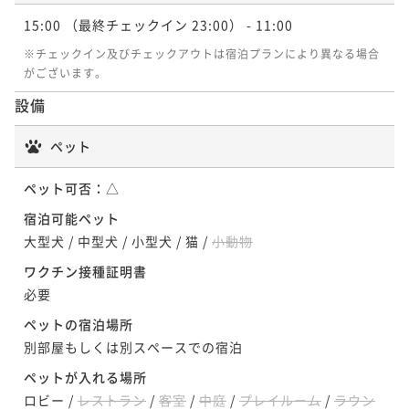
生日のお祝いにブッフェ・バイキングプラン【特典
選べる ステーキ＆グリル洋食コース〈ワンドリンク
べるメイン！ステーキ＆グリル洋食コース
15:00
（最終チェックイン 23:00）
- 11:00
付】
付〉
二食付き
現地決済可
事前決済可
IN 15:00 - 19:00 OUT12:00
二食付き
現地決済可
事前決済可
IN 15:00 - 19:00 OUT11:00
二食付き
現地決済可
事前決済可
IN 15:00 - 19:00 OUT11:00
※チェックイン及びチェックアウトは宿泊プランにより異なる場合
ポイント即利用で
最大5％OFF
ポイント即利用で
最大5％OFF
がございます。
ポイント即利用で
最大5％OFF
¥63,600~
¥60,800~
¥56,800~
¥ 60,420 ~
設備
2名
¥ 57,760 ~
2名
¥ 53,960 ~
2名
ペット
【森水風土・環-meguru-】那須テロワールのシグネチ
【早得60】早め予約で2000円引き【森水風土・環-me
【季-toki-】『少量美味』旬を軽やかに味わうライト
ペット可否：
△
ャー和モダンコース〈ワンドリンク付〉
guru-】那須テロワールのシグネチャー和モダンコース
和食コース〈ワンドリンク付〉
宿泊可能ペット
二食付き
現地決済可
事前決済可
IN 15:00 - 19:00 OUT11:00
二食付き
現地決済可
事前決済可
IN 15:00 - 19:00 OUT11:00
二食付き
現地決済可
事前決済可
IN 15:00 - 19:00 OUT11:00
大型犬
/
中型犬
/
小型犬
/
猫
/
小動物
ポイント即利用で
最大5％OFF
ポイント即利用で
最大5％OFF
ポイント即利用で
最大5％OFF
¥64,600~
ワクチン接種証明書
¥63,600~
¥57,600~
¥ 61,370 ~
2名
¥ 60,420 ~
必要
2名
¥ 54,720 ~
2名
ペットの宿泊場所
別部屋もしくは別スペースでの宿泊
【開業20周年記念】和と洋が織りなす特別な期間限定
【本格エステ】オイルボディ60分付＜自分へのご褒美
【飲み放題付】ビール・ワイン・焼酎など！飲んで食
コース「新風-Shinpu-」〈ワンドリンク付〉
ペットが入れる場所
に＞朝食付プラン
べて満腹！満足！ブッフェ・バイキングプラン
ロビー
/
レストラン
/
客室
/
中庭
/
プレイルーム
/
ラウン
二食付き
現地決済可
事前決済可
IN 15:00 - 19:00 OUT11:00