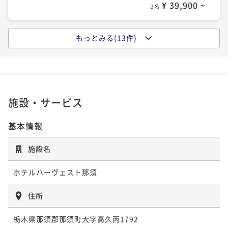
¥ 50,920 ~
2名
¥ 39,900 ~
2名
【本格エステ】オイルボディ60分付＜自分へのご褒美
【飲み放題付】ビール・ワイン・焼酎など！飲んで食
もっとみる(13件)
【早得60】早め予約で2000円引！【飲み放題付】飲ん
【早得60】早めの予約で2000円引！ホテル1番人気！
に＞朝食付プラン
べて満腹！満足！ブッフェ・バイキングプラン
で食べて満腹！満足！ブッフェ・バイキングプラン
和洋ブッフェ・バイキングプラン
朝食付き
現地決済可
事前決済可
IN 15:00 - 19:00 OUT11:00
二食付き
現地決済可
事前決済可
IN 15:00 - 19:00 OUT11:00
二食付き
現地決済可
事前決済可
IN 15:00 - 19:00 OUT11:00
二食付き
現地決済可
事前決済可
IN 15:00 - 19:00 OUT11:00
ポイント即利用で
最大5％OFF
ポイント即利用で
最大5％OFF
ポイント即利用で
最大5％OFF
ポイント即利用で
最大5％OFF
¥56,000~
¥55,000~
¥54,000~
¥ 53,200 ~
¥49,600~
2名
¥ 52,250 ~
施設・サービス
2名
¥ 51,300 ~
2名
¥ 47,120 ~
2名
基本情報
【アニバーサリー】大切なあなたへ・・。記念日・誕
【炎-homura-】メインディッシュをお肉またはお魚が
【早得60】早め予約で2000円引き【炎-homura-】選
【早得60】早め予約で2000円引き【季-toki-】『少量
生日のお祝いにブッフェ・バイキングプラン【特典
施設名
選べる ステーキ＆グリル洋食コース〈ワンドリンク
べるメイン！ステーキ＆グリル洋食コース
美味』旬を味わうライト和食コース
付】
付〉
二食付き
現地決済可
事前決済可
IN 15:00 - 19:00 OUT12:00
二食付き
現地決済可
事前決済可
IN 15:00 - 19:00 OUT11:00
二食付き
現地決済可
事前決済可
IN 15:00 - 19:00 OUT11:00
ホテルハーヴェスト那須
二食付き
現地決済可
事前決済可
IN 15:00 - 19:00 OUT11:00
ポイント即利用で
最大5％OFF
ポイント即利用で
最大5％OFF
ポイント即利用で
最大5％OFF
ポイント即利用で
最大5％OFF
¥58,600~
¥57,800~
住所
¥56,800~
¥ 55,670 ~
¥53,600~
2名
¥ 54,910 ~
2名
¥ 53,960 ~
2名
¥ 50,920 ~
2名
栃木県那須郡那須町大字高久丙1792