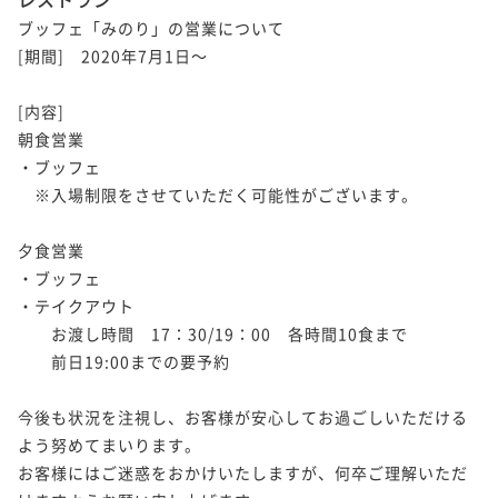
ブッフェ「みのり」の営業について

[期間]　2020年7月1日～

【森水風土・環-meguru-】那須テロワールのシグネチ
ャー和モダンコース〈ワンドリンク付〉
[内容]

二食付き
現地決済可
事前決済可
IN 15:00 - 19:00 OUT11:00
朝食営業　

・ブッフェ

ポイント即利用で
最大5％OFF
¥67,600~
　※入場制限をさせていただく可能性がございます。

¥ 64,220 ~
2名
夕食営業　

・ブッフェ

【開業20周年記念】和と洋が織りなす特別な期間限定
・テイクアウト

コース「新風-Shinpu-」〈ワンドリンク付〉
　　お渡し時間　17：30/19：00　各時間10食まで

　　前日19:00までの要予約

二食付き
現地決済可
事前決済可
IN 15:00 - 19:00 OUT11:00
ポイント即利用で
最大5％OFF
今後も状況を注視し、お客様が安心してお過ごしいただける
¥74,000~
¥ 70,300 ~
よう努めてまいります。

2名
お客様にはご迷惑をおかけいたしますが、何卒ご理解いただ