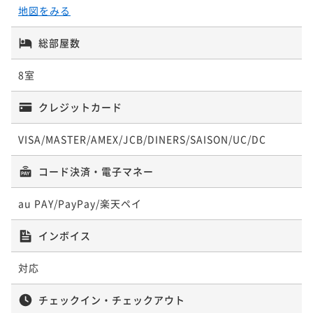
地図をみる
【森水風土・環-meguru-】那須テロワールのシグネチ
【早得60】早め予約で2000円引き【森水風土・環-me
【季-toki-】『少量美味』旬を軽やかに味わうライト
【ホテル1番人気】源泉かけ流し温泉で満喫！和洋食ブ
ャー和モダンコース〈ワンドリンク付〉
guru-】那須テロワールのシグネチャー和モダンコース
和食コース〈ワンドリンク付〉
総部屋数
ッフェ・バイキングプラン
二食付き
現地決済可
事前決済可
IN 15:00 - 19:00 OUT11:00
二食付き
現地決済可
事前決済可
IN 15:00 - 19:00 OUT11:00
二食付き
現地決済可
事前決済可
IN 15:00 - 19:00 OUT11:00
二食付き
現地決済可
事前決済可
IN 15:00 - 19:00 OUT11:00
ポイント即利用で
最大5％OFF
8室
ポイント即利用で
最大5％OFF
ポイント即利用で
最大5％OFF
ポイント即利用で
最大5％OFF
¥59,600~
¥60,600~
¥57,600~
¥ 56,620 ~
¥53,600~
2名
¥ 57,570 ~
クレジットカード
2名
¥ 54,720 ~
2名
¥ 50,920 ~
2名
VISA/MASTER/AMEX/JCB/DINERS/SAISON/UC/DC
【開業20周年記念】和と洋が織りなす特別な期間限定
【本格エステ】オイルボディ60分付＜自分へのご褒美
【飲み放題付】ビール・ワイン・焼酎など！飲んで食
【早得60】早め予約で2000円引！【飲み放題付】飲ん
コース「新風-Shinpu-」〈ワンドリンク付〉
コード決済・電子マネー
に＞朝食付プラン
べて満腹！満足！ブッフェ・バイキングプラン
で食べて満腹！満足！ブッフェ・バイキングプラン
二食付き
現地決済可
事前決済可
IN 15:00 - 19:00 OUT11:00
朝食付き
現地決済可
事前決済可
IN 15:00 - 19:00 OUT11:00
au PAY/PayPay/楽天ペイ
二食付き
現地決済可
事前決済可
IN 15:00 - 19:00 OUT11:00
二食付き
現地決済可
事前決済可
IN 15:00 - 19:00 OUT11:00
ポイント即利用で
最大5％OFF
ポイント即利用で
最大5％OFF
ポイント即利用で
最大5％OFF
ポイント即利用で
最大5％OFF
¥66,000~
¥61,000~
インボイス
¥58,000~
¥ 62,700 ~
¥54,000~
2名
¥ 57,950 ~
2名
¥ 55,100 ~
2名
¥ 51,300 ~
2名
対応
【アニバーサリー】大切なあなたへ・・。記念日・誕
チェックイン・チェックアウト
【炎-homura-】メインディッシュをお肉またはお魚が
【早得60】早め予約で2000円引き【炎-homura-】選