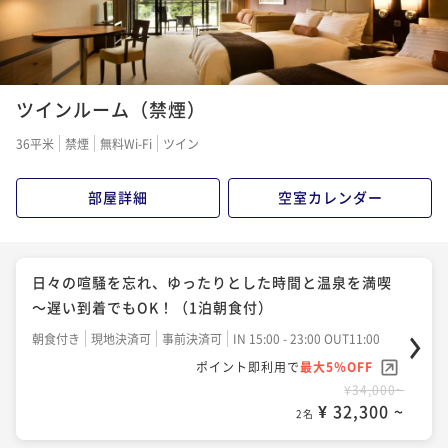
ツインルーム（禁煙）
36平米
禁煙
無料Wi-Fi
ツイン
部屋詳細
空室カレンダー
日々の喧騒を忘れ、ゆったりとした時間と温泉を満喫
～遅い到着でもOK！（1泊朝食付）
朝食付き
現地決済可
事前決済可
IN 15:00 - 23:00 OUT11:00
ポイント即利用で
最大5％OFF
¥34,000~
¥ 32,300 ~
2名