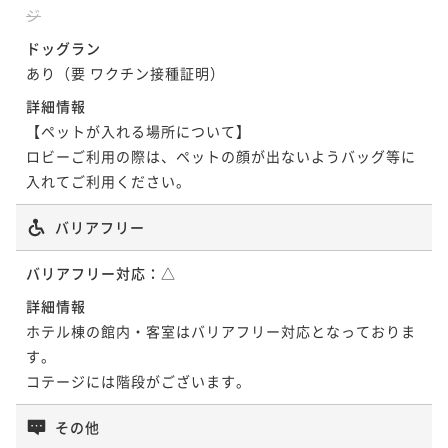
朝食付き
現地決済可
事前決済可
IN 15:00 - 19:00 OUT11:00
二食付き
現地決済可
事前決済可
IN 15:00 - 19:00 OUT11:00
ジ
ポイント即利用で
最大5％OFF
ポイント即利用で
最大5％OFF
ポイント即利用で
最大5％OFF
¥71,000~
ドッグラン
¥64,000~
¥58,000~
¥ 67,450 ~
2名
¥ 60,800 ~
あり（要 ワクチン接種証明）
2名
¥ 55,100 ~
2名
詳細情報
【ペットが入れる場所について】

【アニバーサリー】大切なあなたへ・・。記念日・誕
【炎-homura-】メインディッシュをお肉またはお魚が
ロビーご利用の際は、ペットの顔が出ないようバッグ等に
生日のお祝いにブッフェ・バイキングプラン【特典
選べる ステーキ＆グリル洋食コース〈ワンドリンク
入れてご利用ください。
付】
付〉
二食付き
現地決済可
事前決済可
IN 15:00 - 19:00 OUT12:00
二食付き
現地決済可
事前決済可
IN 15:00 - 19:00 OUT11:00
バリアフリー
ポイント即利用で
最大5％OFF
ポイント即利用で
最大5％OFF
¥66,600~
¥60,800~
バリアフリー対応：
△
¥ 63,270 ~
2名
¥ 57,760 ~
2名
詳細情報
ホテル棟の館内・客室はバリアフリー対応となっておりま
【森水風土・環-meguru-】那須テロワールのシグネチ
【早得60】早め予約で2000円引き【森水風土・環-me
す。

ャー和モダンコース〈ワンドリンク付〉
guru-】那須テロワールのシグネチャー和モダンコース
コテージには階段がございます。
二食付き
現地決済可
事前決済可
IN 15:00 - 19:00 OUT11:00
二食付き
現地決済可
事前決済可
IN 15:00 - 19:00 OUT11:00
その他
ポイント即利用で
最大5％OFF
ポイント即利用で
最大5％OFF