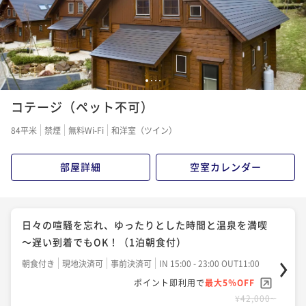
ポイント即利用で
最大5％OFF
¥50,000~
¥51,000~
¥49,600~
¥ 47,500 ~
2名
¥ 48,450 ~
2名
¥ 47,120 ~
2名
【炎-homura-】メインディッシュをお肉またはお魚が
【早得60】早め予約で2000円引き【炎-homura-】選
【ホテル1番人気】源泉かけ流し温泉で満喫！和洋食ブ
1
2
3
4
選べる ステーキ＆グリル洋食コース〈ワンドリンク
べるメイン！ステーキ＆グリル洋食コース
ッフェ・バイキングプラン
コテージ（ペット不可）
付〉
二食付き
現地決済可
事前決済可
IN 15:00 - 19:00 OUT11:00
二食付き
現地決済可
事前決済可
IN 15:00 - 19:00 OUT11:00
二食付き
現地決済可
事前決済可
IN 15:00 - 19:00 OUT11:00
84平米
禁煙
無料Wi-Fi
和洋室（ツイン）
ポイント即利用で
最大5％OFF
ポイント即利用で
最大5％OFF
ポイント即利用で
最大5％OFF
¥52,800~
¥53,800~
¥53,600~
¥ 50,160 ~
2名
¥ 51,110 ~
部屋詳細
空室カレンダー
2名
¥ 50,920 ~
2名
【早得60】早め予約で2000円引き【森水風土・環-me
【季-toki-】『少量美味』旬を軽やかに味わうライト
【早得60】早め予約で2000円引き【季-toki-】『少量
日々の喧騒を忘れ、ゆったりとした時間と温泉を満喫
guru-】那須テロワールのシグネチャー和モダンコース
和食コース〈ワンドリンク付〉
美味』旬を味わうライト和食コース
～遅い到着でもOK！（1泊朝食付）
二食付き
現地決済可
事前決済可
IN 15:00 - 19:00 OUT11:00
二食付き
現地決済可
事前決済可
IN 15:00 - 19:00 OUT11:00
二食付き
現地決済可
事前決済可
IN 15:00 - 19:00 OUT11:00
朝食付き
現地決済可
事前決済可
IN 15:00 - 23:00 OUT11:00
ポイント即利用で
最大5％OFF
ポイント即利用で
最大5％OFF
ポイント即利用で
最大5％OFF
ポイント即利用で
最大5％OFF
¥55,600~
¥54,600~
¥53,600~
¥ 52,820 ~
¥42,000~
2名
¥ 51,870 ~
2名