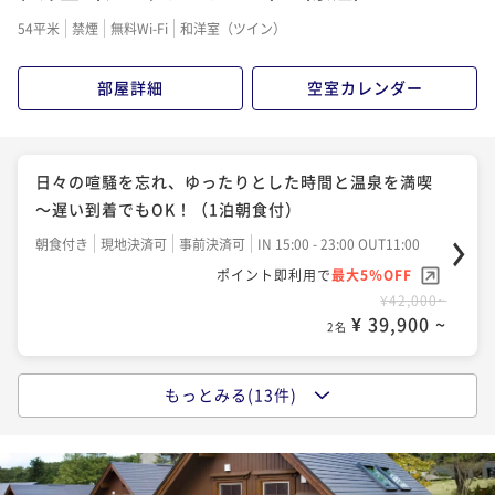
二食付き
現地決済可
事前決済可
IN 15:00 - 19:00 OUT11:00
二食付き
現地決済可
事前決済可
IN 15:00 - 19:00 OUT11:00
54平米
禁煙
無料Wi-Fi
和洋室（ツイン）
ポイント即利用で
最大5％OFF
ポイント即利用で
最大5％OFF
¥48,800~
¥50,600~
¥ 46,360 ~
部屋詳細
空室カレンダー
2名
¥ 48,070 ~
2名
【季-toki-】『少量美味』旬を軽やかに味わうライト
【早得60】早め予約で2000円引き【季-toki-】『少量
日々の喧騒を忘れ、ゆったりとした時間と温泉を満喫
和食コース〈ワンドリンク付〉
美味』旬を味わうライト和食コース
～遅い到着でもOK！（1泊朝食付）
二食付き
現地決済可
事前決済可
IN 15:00 - 19:00 OUT11:00
二食付き
現地決済可
事前決済可
IN 15:00 - 19:00 OUT11:00
朝食付き
現地決済可
事前決済可
IN 15:00 - 23:00 OUT11:00
ポイント即利用で
最大5％OFF
ポイント即利用で
最大5％OFF
ポイント即利用で
最大5％OFF
¥49,600~
¥50,600~
¥42,000~
¥ 47,120 ~
2名
¥ 48,070 ~
2名
¥ 39,900 ~
2名
【飲み放題付】ビール・ワイン・焼酎など！飲んで食
もっとみる(13件)
【早得60】早め予約で2000円引！【飲み放題付】飲ん
【早得60】早めの予約で2000円引！ホテル1番人気！
べて満腹！満足！ブッフェ・バイキングプラン
で食べて満腹！満足！ブッフェ・バイキングプラン
和洋ブッフェ・バイキングプラン
二食付き
現地決済可
事前決済可
IN 15:00 - 19:00 OUT11:00
二食付き
現地決済可
事前決済可
IN 15:00 - 19:00 OUT11:00
二食付き
現地決済可
事前決済可
IN 15:00 - 19:00 OUT11:00
ポイント即利用で
最大5％OFF
ポイント即利用で
最大5％OFF