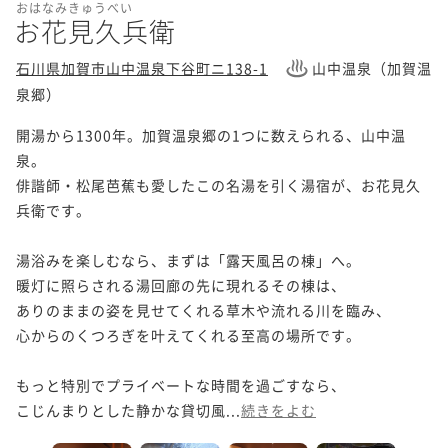
おはなみきゅうべい
お花見久兵衛
石川県加賀市山中温泉下谷町ニ138-1
山中温泉（加賀温
泉郷）
開湯から1300年。加賀温泉郷の1つに数えられる、山中温
泉。

俳諧師・松尾芭蕉も愛したこの名湯を引く湯宿が、お花見久
兵衛です。

湯浴みを楽しむなら、まずは「露天風呂の棟」へ。

暖灯に照らされる湯回廊の先に現れるその棟は、

ありのままの姿を見せてくれる草木や流れる川を臨み、

心からのくつろぎを叶えてくれる至高の場所です。

もっと特別でプライベートな時間を過ごすなら、

こじんまりとした静かな貸切風...
続きをよむ