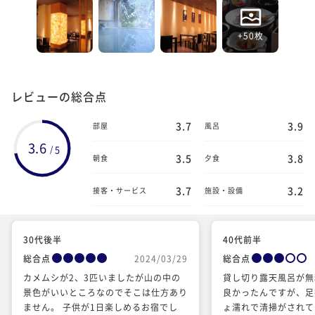
+50枚
レビューの総合点
3.7
3.9
部屋
風呂
3.6
5
/
3.5
3.8
朝食
夕食
3.7
3.2
接客・サービス
施設・設備
30代後半
40代前半
総合点
2024/03/29
総合点
カメムシが2、3匹いましたが山の中の
貸し切り露天風呂が無
景色がいいところなのでそこは仕方あり
良かったんですが、足
ません。 子供が1日楽しめるお宿でし
ょ濡れで清掃がされて