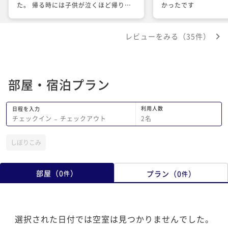
た。 帰る時には子供が泣くほど帰りた
かったです
くなかったみたいでいい思い出になりま
した。 また機会があれば行かせていた
レビューをみる（35件）
だきます！
部屋・宿泊プラン
利用人数
日程を入力
2
名
チェックイン
−
チェックアウト
しぼりこみ
部屋
（
0
）
プラン
（
0
）
件
件
選択された日付では空室は見つかりませんでした。