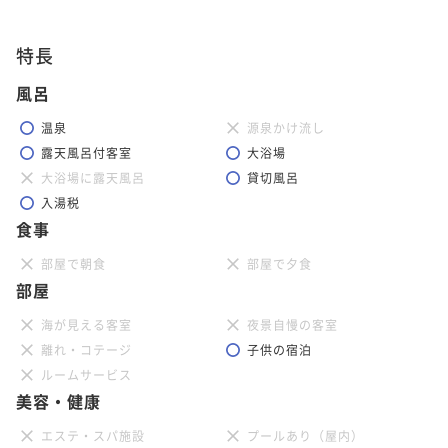
特長
風呂
温泉
源泉かけ流し
露天風呂付客室
大浴場
大浴場に露天風呂
貸切風呂
入湯税
食事
部屋で朝食
部屋で夕食
部屋
海が見える客室
夜景自慢の客室
離れ・コテージ
子供の宿泊
ルームサービス
美容・健康
エステ・スパ施設
プールあり（屋内）