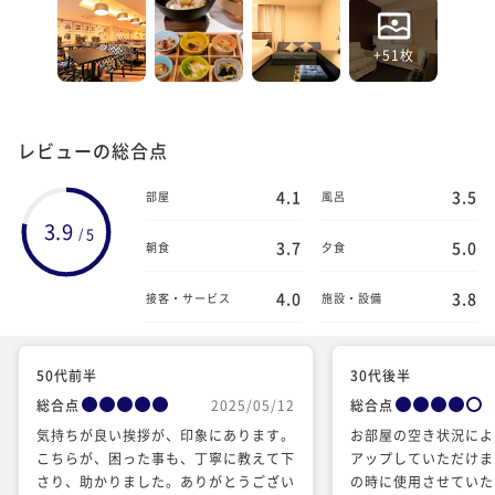
+51枚
レビューの総合点
4.1
3.5
部屋
風呂
3.9
5
/
3.7
5.0
朝食
夕食
4.0
3.8
接客・サービス
施設・設備
50代前半
30代後半
総合点
2025/05/12
総合点
気持ちが良い挨拶が、印象にあります。
お部屋の空き状況によ
こちらが、困った事も、丁寧に教えて下
アップしていただけま
さり、助かりました。ありがとうござい
の時に使用させていた