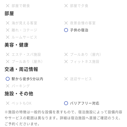
部屋で朝食
部屋で夕食
部屋
海が見える客室
夜景自慢の客室
離れ・コテージ
子供の宿泊
ルームサービス
美容・健康
エステ・スパ施設
プールあり（屋内）
プールあり（屋外）
フィットネス施設
交通・周辺情報
駅から徒歩5分以内
送迎サービス
パーキング
施設・その他
ペットもOK
バリアフリー対応
※施設の特徴は一般的な設備を表すもので、宿泊施設によって設備内容
やサービスの範囲は異なります。詳細は宿泊施設へ直接ご確認のうえ、
ご予約くださいませ。