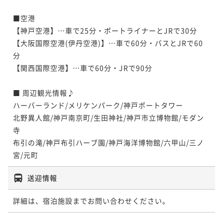
■空港

【神戸空港】…車で25分・ポートライナーとJRで30分

【大阪国際空港(伊丹空港)】…車で60分・バスとJRで60
分

【関西国際空港】…車で60分・JRで90分

■ 周辺観光情報♪

ハーバーランド/メリケンパーク/神戸ポートタワー

北野異人館/神戸南京町/生田神社/神戸市立博物館/モダン
寺

布引の滝/神戸布引ハーブ園/神戸海洋博物館/六甲山/三ノ
宮/元町
送迎情報
詳細は、宿泊施設までお問い合わせください。