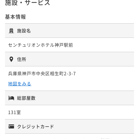
施設・サービス
基本情報
◇素泊り◇【清掃なし】働く人応援☆2泊以上でお得に
エコに！期間限定☆連泊プラン！《神戸駅徒歩2分》
施設名
素泊まり
現地決済可
事前決済可
IN 15:00 - 24:00 OUT11:00
ポイント即利用で
最大5％OFF
センチュリオンホテル神戸駅前
¥14,800~
¥ 14,060 ~
2名
住所
兵庫県神戸市中央区相生町2-3-7
地図をみる
総部屋数
131室
クレジットカード