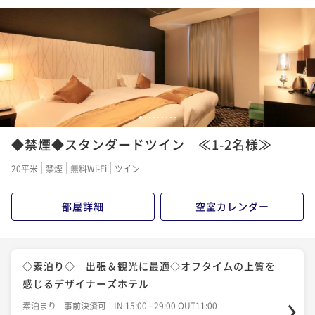
朝食付き
現地決済可
事前決済可
IN 15:00 - 29:00 OUT11:00
ポイント即利用で
最大5％OFF
¥11,200~
¥ 10,640 ~
2名
◇素泊り◇【清掃なし】働く人応援☆2泊以上でお得に
1
2
3
4
5
6
7
8
9
エコに！期間限定☆連泊プラン！《神戸駅徒歩2分》
◆禁煙◆スタンダードツイン ≪1-2名様≫
素泊まり
現地決済可
事前決済可
IN 15:00 - 24:00 OUT11:00
20平米
禁煙
無料Wi-Fi
ツイン
ポイント即利用で
最大5％OFF
¥14,000~
部屋詳細
空室カレンダー
¥ 13,300 ~
2名
◇素泊り◇ 出張＆観光に最適◇オフタイムの上質を
感じるデザイナーズホテル
素泊まり
事前決済可
IN 15:00 - 29:00 OUT11:00