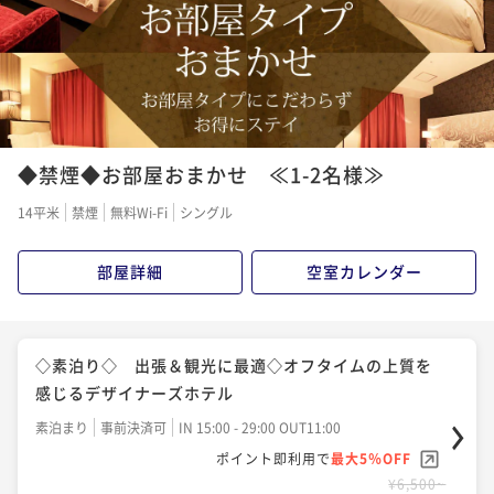
◆禁煙◆お部屋おまかせ ≪1-2名様≫
14平米
禁煙
無料Wi-Fi
シングル
部屋詳細
空室カレンダー
◇素泊り◇ 出張＆観光に最適◇オフタイムの上質を
感じるデザイナーズホテル
素泊まり
事前決済可
IN 15:00 - 29:00 OUT11:00
ポイント即利用で
最大5％OFF
¥6,500~