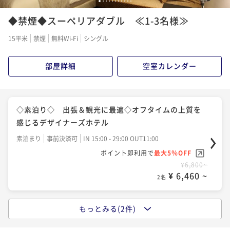
◇素泊り◇【清掃なし】働く人応援☆2泊以上でお得に
1
2
3
4
5
6
7
8
9
10
11
エコに！期間限定☆連泊プラン！《神戸駅徒歩2分》
◆禁煙◆スーペリアダブル ≪1-3名様≫
素泊まり
現地決済可
事前決済可
IN 15:00 - 24:00 OUT11:00
15平米
禁煙
無料Wi-Fi
シングル
ポイント即利用で
最大5％OFF
¥13,550~
部屋詳細
空室カレンダー
¥ 12,872 ~
2名
◇素泊り◇ 出張＆観光に最適◇オフタイムの上質を
感じるデザイナーズホテル
素泊まり
事前決済可
IN 15:00 - 29:00 OUT11:00
ポイント即利用で
最大5％OFF
¥6,800~
¥ 6,460 ~
2名
もっとみる(2件)
◆朝食ビュッフェ付◆ご飯がすすむ彩り小鉢や「神
戸」を堪能できる名物料理を日替わりで用意