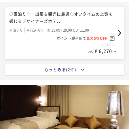
◇素泊り◇ 出張＆観光に最適◇オフタイムの上質を
感じるデザイナーズホテル
素泊まり
事前決済可
IN 15:00 - 29:00 OUT11:00
ポイント即利用で
最大5％OFF
¥6,600~
¥ 6,270 ~
2名
もっとみる(2件)
◆朝食ビュッフェ付◆ご飯がすすむ彩り小鉢や「神
戸」を堪能できる名物料理を日替わりで用意
朝食付き
現地決済可
事前決済可
IN 15:00 - 29:00 OUT11:00
ポイント即利用で
最大5％OFF
¥11,000~
¥ 10,450 ~
2名