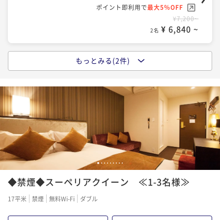
ポイント即利用で
最大5％OFF
¥7,200~
¥ 6,840 ~
2名
もっとみる(2件)
◆朝食ビュッフェ付◆ご飯がすすむ彩り小鉢や「神
戸」を堪能できる名物料理を日替わりで用意
朝食付き
現地決済可
事前決済可
IN 15:00 - 29:00 OUT11:00
ポイント即利用で
最大5％OFF
¥11,600~
¥ 11,020 ~
2名
◇素泊り◇【清掃なし】働く人応援☆2泊以上でお得に
1
2
3
4
5
6
7
8
9
エコに！期間限定☆連泊プラン！《神戸駅徒歩2分》
◆禁煙◆スーペリアクイーン ≪1-3名様≫
素泊まり
現地決済可
事前決済可
IN 15:00 - 24:00 OUT11:00
17平米
禁煙
無料Wi-Fi
ダブル
ポイント即利用で
最大5％OFF
¥14,800~