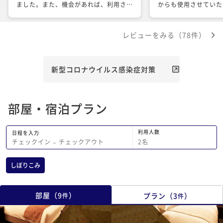
ました。また、機会があれば、利用させ
からも使用させていた
ていただきます。
しくお願いします。 
インで寝るだけなので
レビューをみる（78件）
プランとか作って欲し
あったらすみません)
新型コロナウイルス感染症対策
部屋・宿泊プラン
利用人数
日程を入力
2
名
チェックイン
−
チェックアウト
しぼりこみ
部屋
（
9
）
プラン
（
3
）
件
件