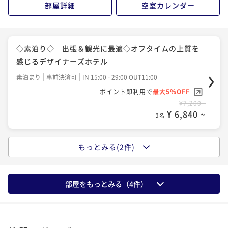
部屋詳細
空室カレンダー
¥ 14,060 ~
2名
◇素泊り◇ 出張＆観光に最適◇オフタイムの上質を
感じるデザイナーズホテル
素泊まり
事前決済可
IN 15:00 - 29:00 OUT11:00
ポイント即利用で
最大5％OFF
¥7,200~
¥ 6,840 ~
2名
もっとみる(2件)
◆朝食ビュッフェ付◆ご飯がすすむ彩り小鉢や「神
戸」を堪能できる名物料理を日替わりで用意
朝食付き
現地決済可
事前決済可
IN 15:00 - 29:00 OUT11:00
部屋をもっとみる（
4
件）
ポイント即利用で
最大5％OFF
¥11,600~
¥ 11,020 ~
2名