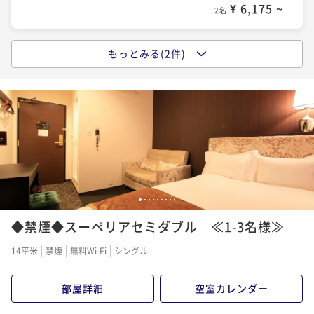
¥ 6,175 ~
2名
もっとみる(2件)
◆朝食ビュッフェ付◆ご飯がすすむ彩り小鉢や「神
戸」を堪能できる名物料理を日替わりで用意
朝食付き
現地決済可
事前決済可
IN 15:00 - 29:00 OUT11:00
ポイント即利用で
最大5％OFF
¥10,900~
¥ 10,355 ~
2名
◇素泊り◇【清掃なし】働く人応援☆2泊以上でお得に
1
2
3
4
5
6
7
8
9
エコに！期間限定☆連泊プラン！《神戸駅徒歩2分》
◆禁煙◆スーペリアセミダブル ≪1-3名様≫
素泊まり
現地決済可
事前決済可
IN 15:00 - 24:00 OUT11:00
14平米
禁煙
無料Wi-Fi
シングル
ポイント即利用で
最大5％OFF
¥13,350~
部屋詳細
空室カレンダー
¥ 12,682 ~
2名