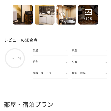
+12枚
レビューの総合点
-
-
部屋
風呂
-
5
/
-
-
朝食
夕食
-
-
接客・サービス
施設・設備
部屋・宿泊プラン