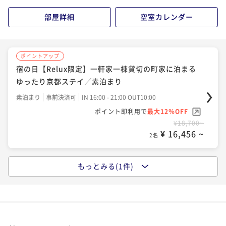
部屋詳細
空室カレンダー
ポイントアップ
宿の日【Relux限定】一軒家一棟貸切の町家に泊まる
ゆったり京都ステイ／素泊まり
素泊まり
事前決済可
IN 16:00 - 21:00 OUT10:00
ポイント即利用で
最大12％OFF
¥18,700~
¥ 16,456 ~
2名
もっとみる(1件)
ポイントアップ
【素泊まり】スタンダードプランでシンプルSTAY！1
日1組限定で一棟貸切り町家♪
素泊まり
現地決済可
事前決済可
IN 16:00 - 21:00 OUT10:00
ポイント即利用で
最大7％OFF