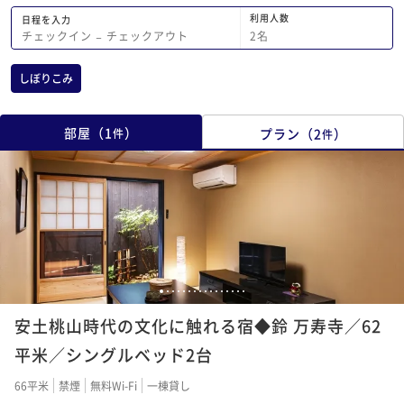
利用人数
日程を入力
2
名
チェックイン
−
チェックアウト
しぼりこみ
部屋
（
1
）
プラン
（
2
）
件
件
1
2
3
4
5
6
7
8
9
10
11
12
13
14
15
16
安土桃山時代の文化に触れる宿◆鈴 万寿寺／62
平米／シングルベッド2台
66平米
禁煙
無料Wi-Fi
一棟貸し