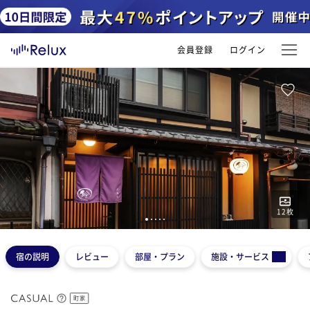
会員登録
ログイン
12
枚
1
2
3
4
5
宿の説明
レビュー
部屋・プラン
施設・サービス
町家