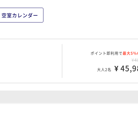
空室カレンダー
ポイント即利用で
最大5％
¥4
¥ 45,9
大人2名