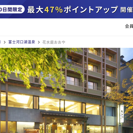
会
月
富士河口湖温泉
花水庭おおや