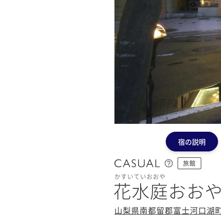
宿の説明
旅館
かすいていおおや
花水庭おお
山梨県南都留郡富士河口湖町