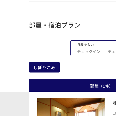
部屋・宿泊プラン
日程を入力
チェックイン
−
チェ
しぼりこみ
部屋
（
1
件
）
1