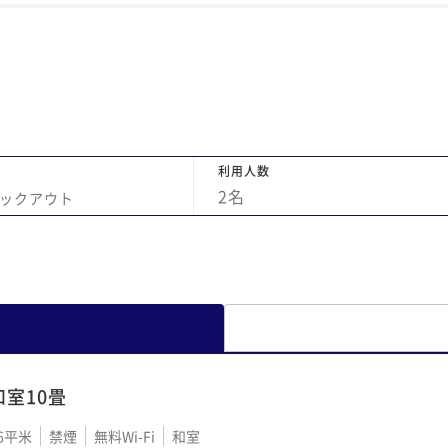
浸しになった。 ・旅館内で着る上下の作務服
のウエストの紐が千切れていて使えなかっ
た。 ・部屋の玄関が狭小な為、本来、部屋の
ドアは外開きにすべきなのに、内開きにした
為、ドアを開けると人の居場所が無くなると
言う矛盾が生じる。
利用人数
2
名
ックアウト
和室10畳
6平米
禁煙
無料Wi-Fi
和室