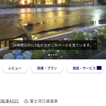
24時間以内に3名の方がこのページを見ています。
1
2
3
4
5
レビュー
部屋・プラン
施設・サービス
や
船津4025
富士河口湖温泉