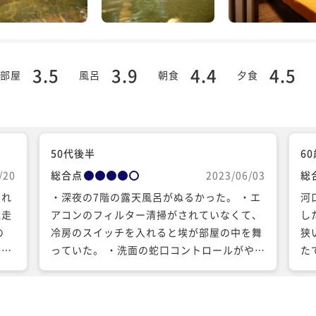
3.5
3.9
4.4
4.5
部屋
風呂
朝食
夕食
50代後半
6
/20
総合点
2023/06/03
総
きれ
・深夜の7階の露天風呂がぬるかった。 ・エ
河
馳走
アコンのフィルター清掃がされていなくて、
し
の
冷房のスイッチを入れると埃が部屋の中を舞
狭
た。
っていた。 ・洗面の蛇口コントロールがやり
た
き嬉
づらく、且つ、洗面ボウルが鏡面加工の為、
蛇口を少し捻ると大量の水が吹き出して、ボ
ウルから反射し、洗面周りは、使うたびに水