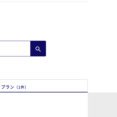
プラン
（
1
件
）