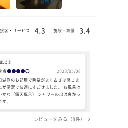
4.3
3.4
接客・サービス
施設・設備
0歳以上
合点
2023/05/08
口湖側のお部屋で眺望がよく古さは感じま
たが清潔で快適にすごせました。 お風呂は
いかな（露天風呂） シャワーの出は良かっ
です。
レビューをみる（8件）