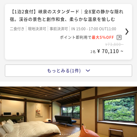
【1泊2食付】峡泉のスタンダード｜全8室の静かな隠れ
宿。渓谷の景色と創作和食、柔らかな温泉を愉しむ
二食付き
現地決済可
事前決済可
IN 15:00 - 17:00 OUT11:00
ポイント即利用で
最大5％OFF
¥73,800~
¥ 70,110 ~
2名
もっとみる(1件)
【1泊2食付・記念日】峡泉で祝う特別な日｜静かな隠
れ宿と創作和食、お祝いのケーキで彩る大人の休日
二食付き
現地決済可
事前決済可
IN 15:00 - 17:00 OUT11:00
ポイント即利用で
最大5％OFF
¥79,800~
¥ 75,810 ~
2名
1
2
3
4
5
6
7
8
9
10