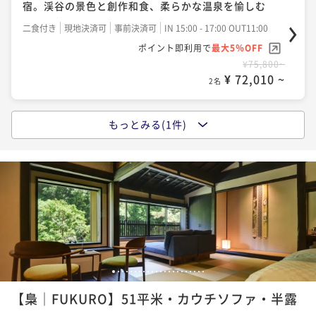
宿。渓谷の景色と創作和食、柔らかな温泉を愉しむ
二食付き
現地決済可
事前決済可
IN 15:00 - 17:00 OUT11:00
ポイント即利用で
最大5％OFF
¥75,800~
¥ 72,010 ~
2名
もっとみる(1件)
【1泊2食付・記念日】峡泉で祝う特別な日｜静かな隠
れ宿と創作和食、お祝いのケーキで彩る大人の休日
二食付き
現地決済可
事前決済可
IN 15:00 - 17:00 OUT11:00
ポイント即利用で
最大5％OFF
¥81,800~
¥ 77,710 ~
2名
1
2
3
4
5
6
7
8
9
10
11
12
13
14
15
16
17
18
19
20
21
22
【梟｜FUKURO】51平米・カウチソファ・半露