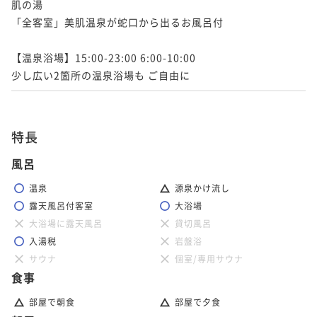
肌の湯

「全客室」美肌温泉が蛇口から出るお風呂付

【温泉浴場】15:00-23:00 6:00-10:00

少し広い2箇所の温泉浴場も ご自由に
特長
風呂
温泉
源泉かけ流し
露天風呂付客室
大浴場
大浴場に露天風呂
貸切風呂
入湯税
岩盤浴
サウナ
個室/専用サウナ
食事
部屋で朝食
部屋で夕食