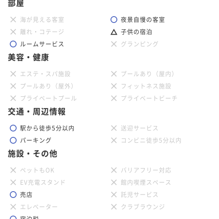
部屋
海が見える客室
夜景自慢の客室
離れ・コテージ
子供の宿泊
ルームサービス
グランピング
美容・健康
エステ・スパ施設
プールあり（屋内）
プールあり（屋外）
フィットネス施設
プライベートプール
プライベートビーチ
交通・周辺情報
駅から徒歩5分以内
送迎サービス
パーキング
コンビニ徒歩5分以内
施設・その他
ペットもOK
バリアフリー対応
EV充電スタンド
館内喫煙スペース
売店
託児サービス
エレベーター
クラブラウンジ
宿泊税