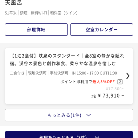
天風呂
51平米
禁煙
無料Wi-Fi
和洋室（ツイン）
部屋詳細
空室カレンダー
【1泊2食付】峡泉のスタンダード｜全8室の静かな隠れ
宿。渓谷の景色と創作和食、柔らかな温泉を愉しむ
二食付き
現地決済可
事前決済可
IN 15:00 - 17:00 OUT11:00
ポイント即利用で
最大5％OFF
¥77,800~
¥ 73,910 ~
2名
もっとみる(1件)
【1泊2食付・記念日】峡泉で祝う特別な日｜静かな隠
れ宿と創作和食、お祝いのケーキで彩る大人の休日
二食付き
現地決済可
事前決済可
IN 15:00 - 17:00 OUT11:00
部屋をもっとみる（
3
件）