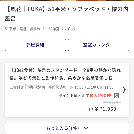
【風花｜FUKA】51平米・ソファベッド・檜の内
風呂
51平米
禁煙
無料Wi-Fi
和洋室（ツイン）
部屋詳細
空室カレンダー
【1泊2食付】峡泉のスタンダード｜全8室の静かな隠れ
宿。渓谷の景色と創作和食、柔らかな温泉を愉しむ
二食付き
現地決済可
事前決済可
IN 15:00 - 17:00 OUT11:00
ポイント即利用で
最大5％OFF
¥74,800~
¥ 71,060 ~
2名
もっとみる(1件)
【1泊2食付・記念日】峡泉で祝う特別な日｜静かな隠