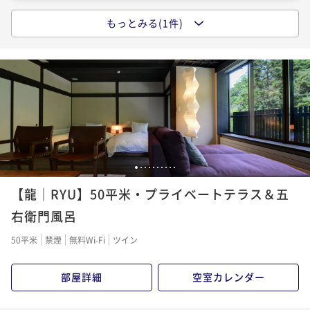
もっとみる(1件)
【1泊2食付・記念日】峡泉で祝う特別な日｜静かな隠
れ宿と創作和食、お祝いのケーキで彩る大人の休日
二食付き
現地決済可
事前決済可
IN 15:00 - 17:00 OUT11:00
ポイント即利用で
最大5％OFF
¥75,800~
¥ 72,010 ~
2名
1
2
3
4
5
6
7
8
9
10
【龍｜RYU】50平米・プライベートテラス＆五
右衛門風呂
50平米
禁煙
無料Wi-Fi
ツイン
部屋詳細
空室カレンダー