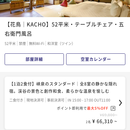
1
2
3
4
5
6
7
8
【花鳥｜KACHO】52平米・テーブルチェア・五
右衛門風呂
52平米
禁煙
無料Wi-Fi
和洋室（ツイン）
部屋詳細
空室カレンダー
【1泊2食付】峡泉のスタンダード｜全8室の静かな隠れ
宿。渓谷の景色と創作和食、柔らかな温泉を愉しむ
二食付き
現地決済可
事前決済可
IN 15:00 - 17:00 OUT11:00
ポイント即利用で
最大5％OFF
¥69,800~
¥ 66,310 ~
2名