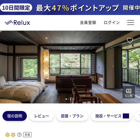
会員登録
ログイン
51
枚
1
2
3
4
5
宿の説明
レビュー
部屋・プラン
施設・サービス
旅館