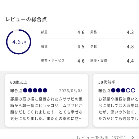
レビューの総合点
4.6
4.3
部屋
風呂
4.6
5
/
4.5
4.8
朝食
夕食
4.6
4.4
接客・サービス
施設・設備
60歳以上
50代前半
総合点
2026/05/08
総合点
部屋の窓の横に設置されたムササビの巣
お部屋や接客は良いと
箱から朝一番にヒョッコリ ムササビが
呂に関しては大浴場は
顔をだしてくれました！ とても幸せな
たが、思いの外狭く、
気分になりました。また別の季節に訪れ
たのがとても残念でし
たいとおもいます。
レビューをみる（37件）