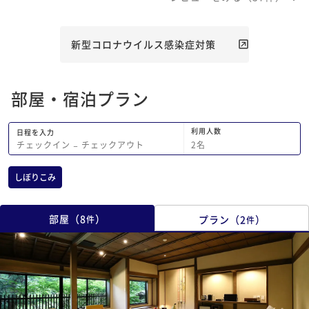
新型コロナウイルス感染症対策
部屋・宿泊プラン
利用人数
日程を入力
2
名
チェックイン
−
チェックアウト
しぼりこみ
部屋
（
8
）
プラン
（
2
）
件
件