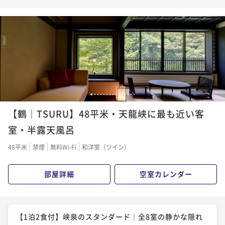
れ宿と創作和食、お祝いのケーキで彩る大人の休日
二食付き
現地決済可
事前決済可
IN 15:00 - 17:00 OUT11:00
ポイント即利用で
最大5％OFF
¥80,800~
¥ 76,760 ~
2名
1
2
3
4
5
6
7
8
9
10
11
12
13
14
15
【鶴｜TSURU】48平米・天龍峡に最も近い客
室・半露天風呂
48平米
禁煙
無料Wi-Fi
和洋室（ツイン）
部屋詳細
空室カレンダー
【1泊2食付】峡泉のスタンダード｜全8室の静かな隠れ