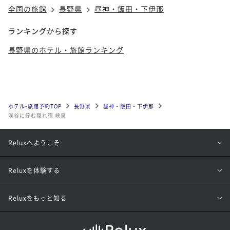
全国の旅館
長野県
昼神・飯田・下伊那
ランキングから探す
長野県のホテル・旅館ランキング
ホテル•旅館予約TOP
長野県
昼神・飯田・下伊那
渓谷に佇む隠れ宿 峡泉
Reluxへようこそ
Reluxを体験する
Reluxをもっと知る