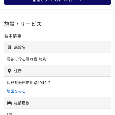
ポイント即利用で
最大5％OFF
¥83,800~
¥ 79,610 ~
2名
施設・サービス
基本情報
施設名
渓谷に佇む隠れ宿 峡泉
住所
長野県飯田市川路4942-2
地図をみる
総部屋数
8室