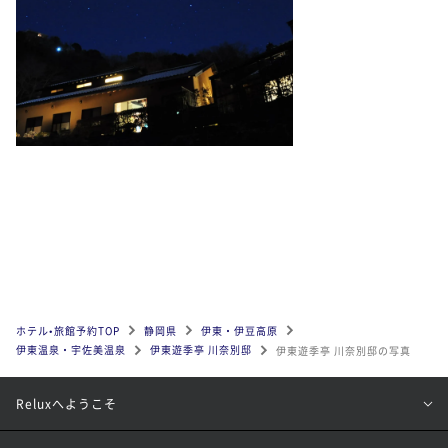
ホテル•旅館予約TOP
静岡県
伊東・伊豆高原
伊東温泉・宇佐美温泉
伊東遊季亭 川奈別邸
伊東遊季亭 川奈別邸の写真
Reluxへようこそ