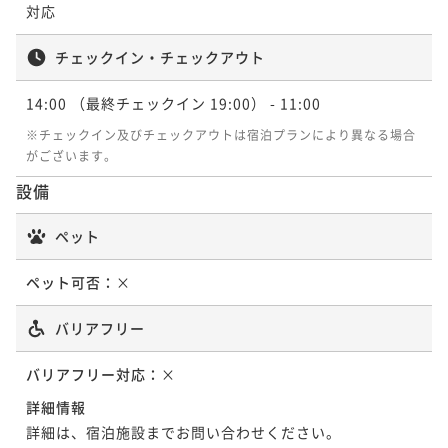
ポイント即利用で
最大7％OFF
対応
¥116,000~
¥ 107,880 ~
2名
チェックイン・チェックアウト
14:00
（最終チェックイン 19:00）
- 11:00
ポイントアップ
※チェックイン及びチェックアウトは宿泊プランにより異なる場合
【厳選黒毛和牛を食す】牛しゃぶしゃぶプラン
がございます。
二食付き
現地決済可
事前決済可
IN 14:00 - 19:00 OUT11:00
設備
ポイント即利用で
最大7％OFF
¥120,000~
ペット
¥ 111,600 ~
2名
ペット可否：
×
バリアフリー
バリアフリー対応：
×
詳細情報
詳細は、宿泊施設までお問い合わせください。