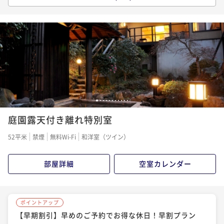
【Relux限定価格＋2大特典付】露天風呂と個室食事処
で贅沢時間をひとりじめ♪割引プラン
二食付き
現地決済可
事前決済可
IN 14:00 - 19:00 OUT11:00
ポイント即利用で
最大12％OFF
¥106,000~
¥ 93,280 ~
2名
1
2
3
4
5
6
7
8
9
10
11
ポイントアップ
庭園露天付き離れ特別室
【マタニティママ】安らぎの温泉旅行プランー４つの
特典付ー
52平米
禁煙
無料Wi-Fi
和洋室（ツイン）
二食付き
現地決済可
事前決済可
IN 14:00 - 19:00 OUT11:00
ポイント即利用で
最大7％OFF
部屋詳細
空室カレンダー
¥102,000~
¥ 94,860 ~
2名
ポイントアップ
【早期割引】早めのご予約でお得な休日！早割プラン
ポイントアップ