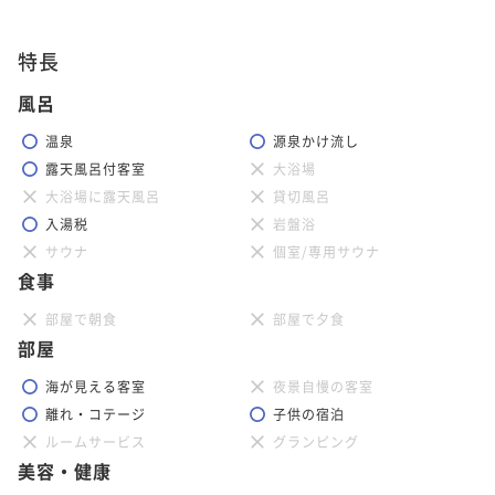
特長
風呂
温泉
源泉かけ流し
露天風呂付客室
大浴場
大浴場に露天風呂
貸切風呂
入湯税
岩盤浴
サウナ
個室/専用サウナ
食事
部屋で朝食
部屋で夕食
部屋
海が見える客室
夜景自慢の客室
離れ・コテージ
子供の宿泊
ルームサービス
グランピング
美容・健康