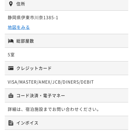
二食付き
現地決済可
事前決済可
IN 14:00 - 19:00 OUT11:00
二食付き
現地決済可
事前決済可
IN 14:00 - 19:00 OUT11:00
住所
ポイント即利用で
最大7％OFF
ポイント即利用で
最大7％OFF
静岡県伊東市川奈1385-1
¥114,000~
¥108,000~
¥ 106,020 ~
¥ 100,440 ~
2名
2名
地図をみる
総部屋数
ポイントアップ
【贅を尽くした佳肴と湯殿】スタンダードプラン
5室
二食付き
現地決済可
事前決済可
IN 14:00 - 19:00 OUT11:00
クレジットカード
ポイント即利用で
最大7％OFF
¥114,000~
¥ 106,020 ~
VISA/MASTER/AMEX/JCB/DINERS/DEBIT
2名
コード決済・電子マネー
ポイントアップ
「特別な記念の日に乾杯」二人で過ごす結婚記念日プ
詳細は、宿泊施設までお問い合わせください。
ラン
インボイス
二食付き
現地決済可
事前決済可
IN 14:00 - 19:00 OUT11:00