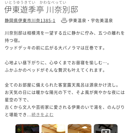
いとうゆうきてい かわなべってい
伊東遊季亭 川奈別邸
静岡県伊東市川奈1385-1
伊東温泉・宇佐美温泉
川奈別邸は相模湾を一望する丘に静かに佇み、五つの離れを
持つ宿。

ウッドデッキの前に広がる大パノラマは圧巻です。

心地よい昼下がりに、心ゆくまでお昼寝を愉しむ…。

ふかふかのベッドがそんな贅沢も叶えてくれます。

全てのお部屋に備えられた客室露天風呂は源泉かけ流し。

お天気の日には暖かな陽光の下で、そよ風が爽やかな夜には
星空の下で、

古くから文人や芸術家に愛される伊東のいで湯を、のんびり
と堪能でき...
続きをよむ