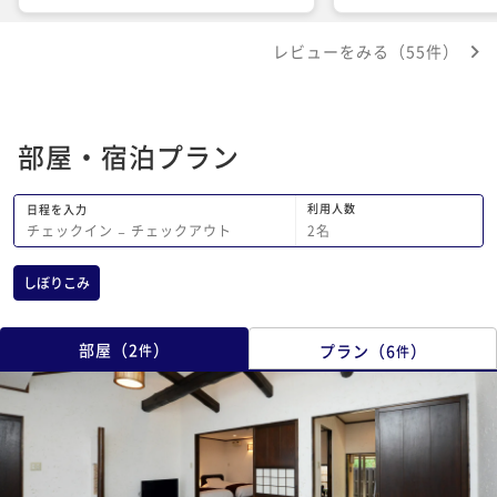
リ丁度良くとても居心地良かったです。
料理も他の宿には無い創作和食。久しぶ
レビューをみる（55件）
りに美味しい夕食を頂きました。他の宿
でよく伊勢海老を売りにしている宿なん
かより数段美味しかったです。治部煮は
金沢より美味しかった。 なぜもっと早
部屋・宿泊プラン
く来なかったのかと後悔しきり。 難点
がいくつか。海に向かっての眺望がもう
少し良いといいです。露天風呂では蚊に
利用人数
日程を入力
刺されてしまい、ムヒ欲しかったです。
2
名
チェックイン
−
チェックアウト
駐車場に繋がる道路が狭くぶつけてしま
いました。 しかし、また行きたい宿が
しぼりこみ
見つかりました。
部屋
（
2
）
プラン
（
6
）
件
件