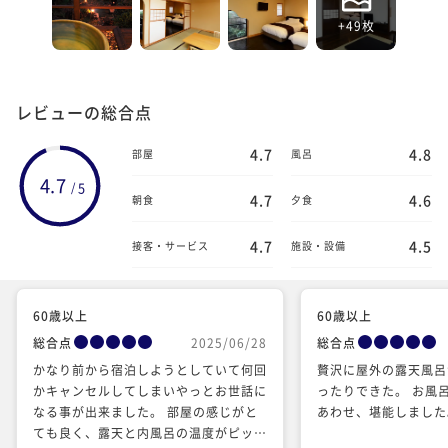
+49枚
レビューの総合点
4.7
4.8
部屋
風呂
4.7
5
/
4.7
4.6
朝食
夕食
4.7
4.5
接客・サービス
施設・設備
60歳以上
60歳以上
総合点
2025/06/28
総合点
かなり前から宿泊しようとしていて何回
贅沢に屋外の露天風呂
かキャンセルしてしまいやっとお世話に
ったりできた。 お風
なる事が出来ました。 部屋の感じがと
あわせ、堪能しました
ても良く、露天と内風呂の温度がピッタ