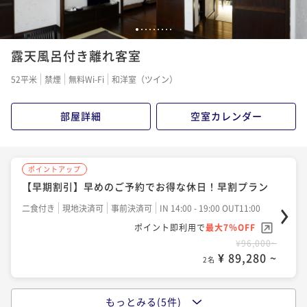
1
2
3
4
5
6
7
8
9
露天風呂付き離れ客室
52平米
禁煙
無料Wi-Fi
和洋室（ツイン）
部屋詳細
空室カレンダー
ポイントアップ
【早期割引】早めのご予約でお得な休日！早割プラン
二食付き
現地決済可
事前決済可
IN 14:00 - 19:00 OUT11:00
ポイント即利用で
最大7％OFF
¥96,000~
¥ 89,280 ~
2名
もっとみる(5件)
ポイントアップ