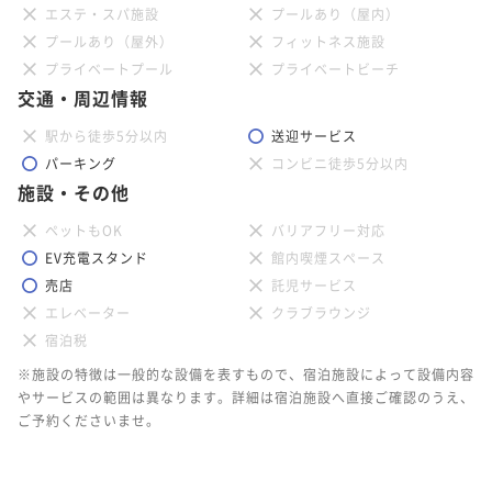
エステ・スパ施設
プールあり（屋内）
プールあり（屋外）
フィットネス施設
プライベートプール
プライベートビーチ
交通・周辺情報
駅から徒歩5分以内
送迎サービス
パーキング
コンビニ徒歩5分以内
施設・その他
ペットもOK
バリアフリー対応
EV充電スタンド
館内喫煙スペース
売店
託児サービス
エレベーター
クラブラウンジ
宿泊税
※施設の特徴は一般的な設備を表すもので、宿泊施設によって設備内容
やサービスの範囲は異なります。詳細は宿泊施設へ直接ご確認のうえ、
ご予約くださいませ。