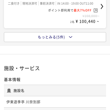
【贅を尽くした佳肴と湯殿】スタンダードプラン
二食付き
現地決済可
事前決済可
IN 14:00 - 19:00 OUT11:00
ポイント即利用で
最大7％OFF
二食付き
現地決済可
事前決済可
IN 14:00 - 19:00 OUT11:00
¥108,000~
ポイント即利用で
最大7％OFF
¥ 100,440 ~
2名
¥102,000~
¥ 94,860 ~
2名
もっとみる(5件)
ポイントアップ
【Relux限定価格＋2大特典付】露天風呂と個室食事処
ポイントアップ
で贅沢時間をひとりじめ♪割引プラン
「特別な記念の日に乾杯」二人で過ごす結婚記念日プ
ラン
二食付き
現地決済可
事前決済可
IN 14:00 - 19:00 OUT11:00
ポイント即利用で
最大12％OFF
二食付き
現地決済可
事前決済可
IN 14:00 - 19:00 OUT11:00
施設・サービス
¥118,000~
ポイント即利用で
最大7％OFF
¥ 103,840 ~
2名
¥104,000~
基本情報
¥ 96,720 ~
2名
施設名
ポイントアップ
【マタニティママ】安らぎの温泉旅行プランー４つの
ポイントアップ
伊東遊季亭 川奈別邸
特典付ー
【厳選黒毛和牛を食す】牛しゃぶしゃぶプラン