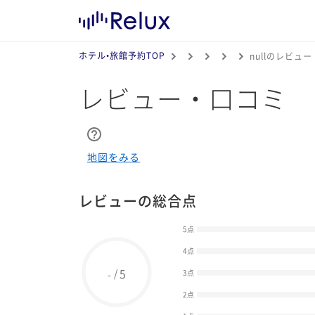
ホテル•旅館予約TOP
nullのレビュー
レビュー・口コミ
地図をみる
レビューの総合点
5点
4点
5
/
-
3点
2点