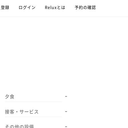
員登録
ログイン
Reluxとは
予約の確認
-
夕食
-
接客・サービス
-
その他の設備