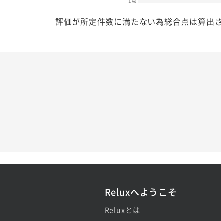
1点
評価が所定件数に満たない為総合点は算出
Reluxへようこそ
Reluxとは