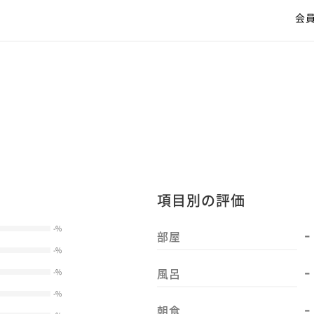
会
項目別の評価
-
-
%
部屋
-
%
-
風呂
-
%
-
%
-
朝食