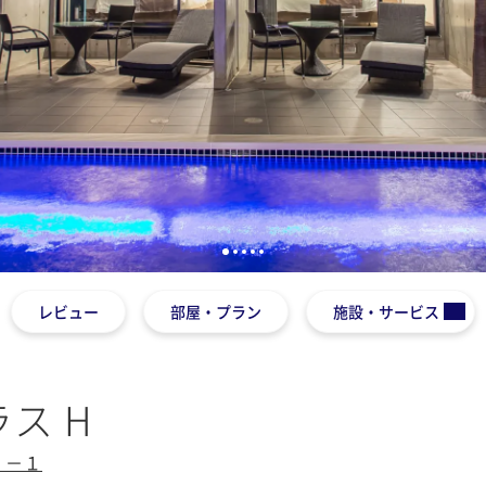
1
2
3
4
5
レビュー
部屋・プラン
施設・サービス
ス H
３－１