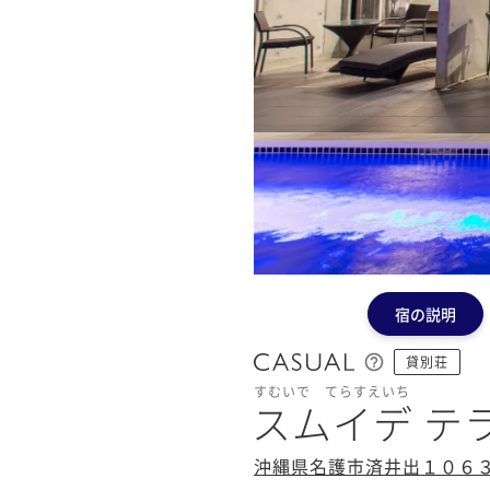
宿の説明
貸別荘
すむいで てらすえいち
スムイデ テラ
沖縄県名護市済井出１０６