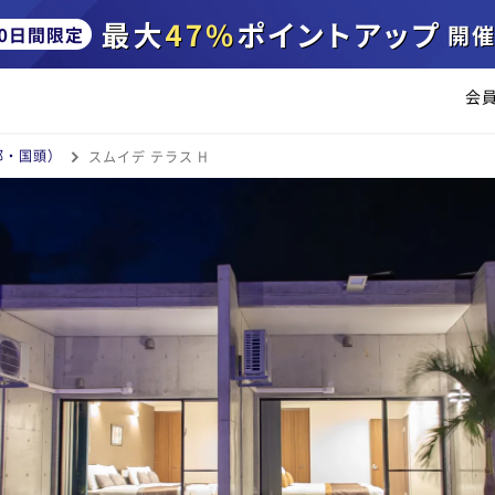
会
部・国頭）
スムイデ テラス H