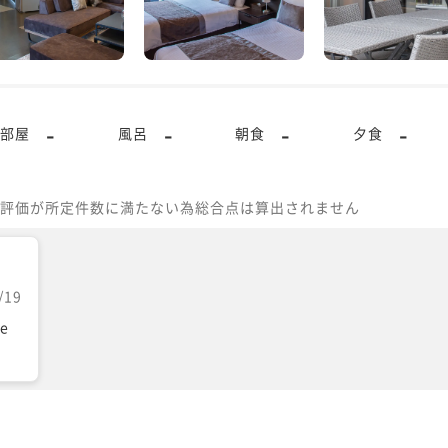
-
-
-
-
部屋
風呂
朝食
夕食
評価が所定件数に満たない為総合点は算出されません
/19
ve