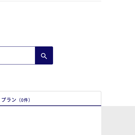
プラン
（
0
件
）