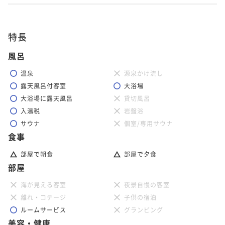
【お部屋食】「浜坂産活松葉蟹づくし」～山陰浜坂魚
特長
港から新鮮な松葉蟹を直送！フルコースのお献立をご
堪能ください～
二食付き
現地決済可
事前決済可
IN 15:00 - 19:00 OUT12:00
風呂
ポイント即利用で
最大5％OFF
温泉
源泉かけ流し
¥217,800~
露天風呂付客室
大浴場
¥ 206,910 ~
2名
大浴場に露天風呂
貸切風呂
入湯税
岩盤浴
サウナ
個室/専用サウナ
食事
部屋で朝食
部屋で夕食
部屋
海が見える客室
夜景自慢の客室
離れ・コテージ
子供の宿泊
ルームサービス
グランピング
美容・健康