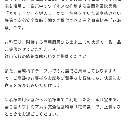
ポイント即利用で
最大5％OFF
媒を活用して空気中のウイルスを抑制する空間除菌脱臭機
ポイント即利用で
最大5％OFF
¥213,400~
「カルテック」を導入し、かつ、坪庭を用いた閉塞感のない
¥206,800~
¥ 202,730 ~
2名
¥ 196,460 ~
快適で安心安全な時空間をご提供できる完全個室料亭「花海
2名
棠」です。

【料亭食】「浜坂産活松葉蟹づくし」～山陰浜坂魚港
【お部屋食】「下関産天然ふぐづくし」～型の良い2kg
お料理は、隣接する専用厨房から出来立ての状態で一品一品
から新鮮な松葉蟹を直送！フルコースのお献立をご堪
の下関産天然河豚を二名様で贅沢に使い切ります～
ご提供させていただきます。

能ください～
二食付き
現地決済可
事前決済可
IN 15:00 - 19:00 OUT12:00
欽山伝統の繊細な味わいをご堪能ください。

二食付き
現地決済可
事前決済可
IN 15:00 - 19:00 OUT12:00
ポイント即利用で
最大5％OFF
ポイント即利用で
最大5％OFF
¥217,800~
また、全席椅子テーブルでのお席でご用意しておりますの
¥206,800~
¥ 206,910 ~
2名
¥ 196,460 ~
で、ご高齢のお客様やお座敷が苦手なお客様にも、快適にお
2名
食事をお楽しみいただけます。

【お部屋食】「浜坂産活松葉蟹づくし」～山陰浜坂魚
【料亭食】「国内産松茸懐石」～希少な国内産松茸の
２名様専用個室から８名様までご利用いただける個室まで、
港から新鮮な松葉蟹を直送！フルコースのお献立をご
味と香りをさらに引き出す調理法で贅沢に味わうお献
全６室のプレミアムな完全個室料亭「花海棠」で、上質なひ
堪能ください～
立～
二食付き
現地決済可
事前決済可
IN 15:00 - 19:00 OUT12:00
とときをお過ごしください。
二食付き
現地決済可
事前決済可
IN 15:00 - 19:00 OUT12:00
ポイント即利用で
最大5％OFF
ポイント即利用で
最大5％OFF
¥217,800~
¥213,400~