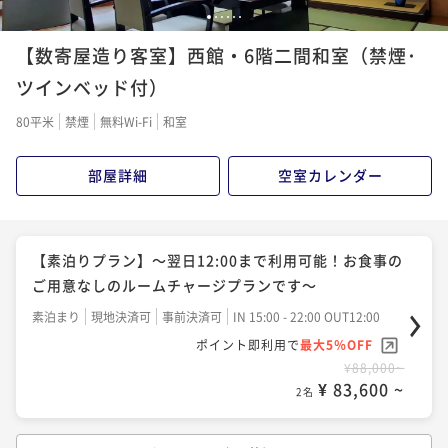
や鍋など様々な調理法でご賞味いただく夏のプラン～
【お部屋食】「季節の京風創作懐石」～旬の素材をふ
1
2
3
4
5
6
二食付き
現地決済可
事前決済可
IN 15:00 - 19:00 OUT12:00
んだんに使用した懐石です～
【数寄屋造り客室】西館・6階二間和室（禁煙･
ポイント即利用で
最大5％OFF
二食付き
現地決済可
事前決済可
IN 15:00 - 19:00 OUT12:00
ツインベッド付）
¥116,600~
ポイント即利用で
最大5％OFF
¥ 110,770 ~
2名
80平米
禁煙
無料Wi-Fi
和室
¥116,600~
¥ 110,770 ~
2名
部屋詳細
空室カレンダー
【お部屋食】「早松茸懐石」～旬を迎える前のはしり
の早松茸（さまつ）を様々な調理法で使用した献立で
【料亭食】「早松茸懐石」～旬を迎える前のはしりの
す～
二食付き
現地決済可
事前決済可
IN 15:00 - 19:00 OUT12:00
早松茸（さまつ）を様々な調理法で使用した献立です
【素泊りプラン】～翌日12:00まで利用可能！お食事の
ポイント即利用で
最大5％OFF
～
二食付き
現地決済可
事前決済可
IN 15:00 - 19:00 OUT12:00
ご用意なしのルームチャージプランです～
¥116,600~
ポイント即利用で
最大5％OFF
¥ 110,770 ~
2名
素泊まり
現地決済可
事前決済可
IN 15:00 - 22:00 OUT12:00
¥116,600~
ポイント即利用で
最大5％OFF
¥ 110,770 ~
2名
¥88,000~
【料亭食】「季節の京風創作懐石」～旬の素材をふん
¥ 83,600 ~
2名
だんに使用した懐石です～
【料亭食】「松茸懐石」～秋の味覚“松茸”をすべての
二食付き
現地決済可
事前決済可
IN 15:00 - 19:00 OUT12:00
お料理にさまざまな調理法で使用した献立です～