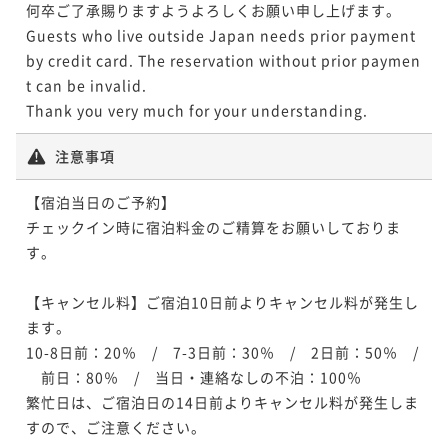
味と香りをさらに引き出す調理法で贅沢に味わうお献
何卒ご了承賜りますようよろしくお願い申し上げます。

【お部屋食】「冬の極み懐石」～冬の味覚の両雄・下
【お部屋食】「季節の厳選京懐石」～欽山ならではの
ポイント即利用で
最大5％OFF
立～
Guests who live outside Japan needs prior payment 
二食付き
現地決済可
事前決済可
IN 15:00 - 19:00 OUT12:00
関産天然河豚と浜坂産松葉蟹をさまざまな調理法で堪
¥209,000~
懐石料理をお楽しみください～
by credit card. The reservation without prior paymen
ポイント即利用で
最大5％OFF
¥ 198,550 ~
能～
2名
二食付き
現地決済可
事前決済可
IN 15:00 - 19:00 OUT12:00
二食付き
現地決済可
事前決済可
IN 15:00 - 19:00 OUT12:00
t can be invalid.

¥209,000~
ポイント即利用で
最大5％OFF
¥ 198,550 ~
ポイント即利用で
最大5％OFF
2名
¥183,700~
¥158,400~
¥ 174,515 ~
2名
¥ 150,480 ~
注意事項
2名
【お部屋食】「国内産松茸懐石」～希少な国内産松茸
【宿泊当日のご予約】

の味と香りをさらに引き出す調理法で贅沢に味わうお
【料亭食】「下関産天然ふぐづくし」～型の良い2kgの
【料亭食】「季節の厳選京懐石」～欽山ならではの懐
チェックイン時に宿泊料金のご精算をお願いしておりま
献立～
二食付き
現地決済可
事前決済可
IN 15:00 - 19:00 OUT12:00
下関産天然河豚を二名様で贅沢に使い切ります～
石料理をお楽しみください～
す。

ポイント即利用で
最大5％OFF
二食付き
現地決済可
事前決済可
IN 15:00 - 19:00 OUT12:00
二食付き
現地決済可
事前決済可
IN 15:00 - 19:00 OUT12:00
¥209,000~
【キャンセル料】ご宿泊10日前よりキャンセル料が発生し
ポイント即利用で
最大5％OFF
¥ 198,550 ~
ポイント即利用で
最大5％OFF
2名
ます。

¥206,800~
¥158,400~
¥ 196,460 ~
10-8日前：20％　/　7-3日前：30％　/　2日前：50％　/
2名
¥ 150,480 ~
2名
　前日：80％　/　当日・連絡なしの不泊：100％

【お部屋食】「浜坂産活松葉蟹づくし」～山陰浜坂魚
繁忙日は、ご宿泊日の14日前よりキャンセル料が発生しま
港から新鮮な松葉蟹を直送！フルコースのお献立をご
【お部屋食】「下関産天然ふぐづくし」～型の良い2kg
すので、ご注意ください。

【料亭食】「冬の極み懐石」～冬の味覚の両雄・下関
堪能ください～
二食付き
現地決済可
事前決済可
IN 15:00 - 19:00 OUT12:00
の下関産天然河豚を二名様で贅沢に使い切ります～