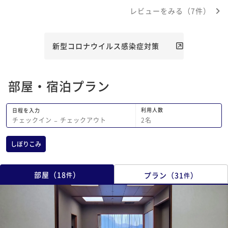
になっていらいらしました。 接客食事
レビューをみる（7件）
は良かったので残念です。
新型コロナウイルス感染症対策
部屋・宿泊プラン
利用人数
日程を入力
2
名
チェックイン
−
チェックアウト
しぼりこみ
部屋
（
18
）
プラン
（
31
）
件
件