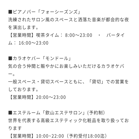
2名
二食付き
現地決済可
事前決済可
IN 15:00 - 19:00 OUT12:00
二食付き
現地決済可
事前決済可
IN 15:00 - 22:00 OUT10:00
¥154,000~
【料亭食】「国内産松茸懐石」～希少な国内産松茸の
ポイント即利用で
最大5％OFF
¥ 146,300 ~
■ピアノバー「フォーシーズンズ」

ポイント即利用で
最大5％OFF
2名
¥158,400~
味と香りをさらに引き出す調理法で贅沢に味わうお献
洗練されたサロン風のスペースと洒落た音楽が都会的な夜
¥143,000~
【お部屋食】「冬の極み懐石」～冬の味覚の両雄・下
¥ 150,480 ~
2名
¥ 135,850 ~
立～
を演出します。

2名
二食付き
現地決済可
事前決済可
IN 15:00 - 19:00 OUT12:00
関産天然河豚と浜坂産松葉蟹をさまざまな調理法で堪
【料亭食】「兵庫特選懐石」～美食の宝庫、兵庫五国
【営業時間】喫茶タイム： 8:00～23:00　・　バータイ
ポイント即利用で
最大5％OFF
能～
二食付き
現地決済可
事前決済可
IN 15:00 - 19:00 OUT12:00
の恵みを味わう！欽山自慢の冬の献立です～
ム： 16:00～23:00

¥204,600~
【料亭食】「浜坂産活松葉蟹鍋懐石」～山陰・浜坂漁
【料亭食】「特選季節懐石」～四季の高級食材を旬に
ポイント即利用で
最大5％OFF
¥ 194,370 ~
2名
二食付き
現地決済可
事前決済可
IN 15:00 - 19:00 OUT12:00
港から新鮮な松葉蟹を「活けのまま」直送！～
¥172,700~
合わせてお献立が年4回替わる見映えも重視した懐石～
■カラオケバー「モンドール」

ポイント即利用で
最大5％OFF
¥ 164,065 ~
2名
二食付き
現地決済可
事前決済可
IN 15:00 - 19:00 OUT12:00
気の合う仲間と賑やかにお楽しみいただけるカラオケバ
二食付き
現地決済可
事前決済可
IN 15:00 - 19:00 OUT12:00
¥154,000~
【お部屋食】「国内産松茸懐石」～希少な国内産松茸
ポイント即利用で
最大5％OFF
ー。

¥ 146,300 ~
ポイント即利用で
最大5％OFF
2名
¥158,400~
の味と香りをさらに引き出す調理法で贅沢に味わうお
一般スペース・貸切スペースともに、「貸切」での営業を
¥143,000~
【お部屋食】「下関産天然ふぐづくし」～型の良い2kg
¥ 150,480 ~
2名
¥ 135,850 ~
献立～
しております。

2名
二食付き
現地決済可
事前決済可
IN 15:00 - 19:00 OUT12:00
の下関産天然河豚を二名様で贅沢に使い切ります～
【営業時間】20:00～23:00

【お部屋食】「季節の厳選京懐石」～欽山ならではの
ポイント即利用で
最大5％OFF
二食付き
現地決済可
事前決済可
IN 15:00 - 19:00 OUT12:00
懐石料理をお楽しみください～
¥204,600~
【料亭食】「兵庫特選懐石」～美食の宝庫、兵庫五国
【お部屋食】「特選季節懐石」～四季の高級食材を旬
ポイント即利用で
最大5％OFF
¥ 194,370 ~
■エステルーム「欽山エステサロン」(予約制）

2名
二食付き
現地決済可
事前決済可
IN 15:00 - 19:00 OUT12:00
の恵みを味わう！欽山自慢の冬の献立です～
¥198,000~
に合わせてお献立が年4回替わる見映えも重視した懐石
世界を代表する高級エステティック化粧品を取り扱ってお
ポイント即利用で
最大5％OFF
¥ 188,100 ~
2名
～
二食付き
現地決済可
事前決済可
IN 15:00 - 19:00 OUT12:00
ります

二食付き
現地決済可
事前決済可
IN 15:00 - 19:00 OUT12:00
¥154,000~
【料亭食】「浜坂産活松葉蟹づくし」～山陰浜坂魚港
【営業時間】10:00~22:00（予約受付18:00迄）

ポイント即利用で
最大5％OFF
¥ 146,300 ~
ポイント即利用で
最大5％OFF
2名