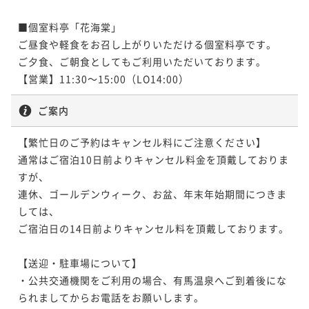
¥158,400~
から新鮮な松葉蟹を直送！フルコースのお献立をご堪
¥143,000~
【料亭食】「下関産天然ふぐづくし」～型の良い2kgの
¥ 150,480 ~
2名
¥ 135,850 ~
能ください～
■個室料亭「花海棠」

2名
二食付き
現地決済可
事前決済可
IN 15:00 - 19:00 OUT12:00
下関産天然河豚を二名様で贅沢に使い切ります～
ご昼食や軽食をお召し上がりいただける個室料亭です。

【料亭食】「冬の極み懐石」～冬の味覚の両雄・下関
ポイント即利用で
最大5％OFF
二食付き
現地決済可
事前決済可
IN 15:00 - 19:00 OUT12:00
ご夕食、ご朝食としてもご利用いただいております。

産天然河豚と浜坂産松葉蟹をさまざまな調理法で堪能
¥209,000~
【お部屋食】「浜坂産活松葉蟹鍋懐石」～山陰・浜坂
【料亭食】「兵庫特選懐石」～美食の宝庫、兵庫五国
ポイント即利用で
最大5％OFF
【営業】11:30～15:00（LO14:00）
¥ 198,550 ~
～
2名
二食付き
現地決済可
事前決済可
IN 15:00 - 19:00 OUT12:00
漁港から新鮮な松葉蟹を「活けのまま」直送！～
¥198,000~
の恵みを味わう！欽山自慢の冬の献立です～
ポイント即利用で
最大5％OFF
¥ 188,100 ~
ご案内
2名
二食付き
現地決済可
事前決済可
IN 15:00 - 19:00 OUT12:00
二食付き
現地決済可
事前決済可
IN 15:00 - 19:00 OUT12:00
¥177,100~
【お部屋食】「浜坂産活松葉蟹づくし」～山陰浜坂魚
ポイント即利用で
最大5％OFF
¥ 168,245 ~
ポイント即利用で
最大5％OFF
2名
【繁忙日のご予約はキャンセル料にご注意ください】

¥158,400~
港から新鮮な松葉蟹を直送！フルコースのお献立をご
¥158,400~
【料亭食】「国内産松茸懐石」～希少な国内産松茸の
通常はご宿泊10日前よりキャンセル料金を頂戴しておりま
¥ 150,480 ~
2名
¥ 150,480 ~
堪能ください～
2名
二食付き
現地決済可
事前決済可
IN 15:00 - 19:00 OUT12:00
味と香りをさらに引き出す調理法で贅沢に味わうお献
すが、

【お部屋食】「冬の極み懐石」～冬の味覚の両雄・下
ポイント即利用で
最大5％OFF
立～
連休、ゴールデンウィーク、お盆、年末年始期間につきま
二食付き
現地決済可
事前決済可
IN 15:00 - 19:00 OUT12:00
関産天然河豚と浜坂産松葉蟹をさまざまな調理法で堪
¥209,000~
しては、

【料亭食】「季節の厳選京懐石」～欽山ならではの懐
【料亭食】「浜坂産活松葉蟹鍋懐石」～山陰・浜坂漁
ポイント即利用で
最大5％OFF
¥ 198,550 ~
能～
2名
二食付き
現地決済可
事前決済可
IN 15:00 - 19:00 OUT12:00
ご宿泊日の14日前よりキャンセル料を頂戴しております。

石料理をお楽しみください～
¥204,600~
港から新鮮な松葉蟹を「活けのまま」直送！～
ポイント即利用で
最大5％OFF
¥ 194,370 ~
2名
二食付き
現地決済可
事前決済可
IN 15:00 - 19:00 OUT12:00
二食付き
現地決済可
事前決済可
IN 15:00 - 19:00 OUT12:00
¥177,100~
【送迎・駐車場について】

ポイント即利用で
最大5％OFF
¥ 168,245 ~
ポイント即利用で
最大5％OFF
2名
・公共交通機関をご利用の場合、有馬温泉へご到着後にな
¥158,400~
¥158,400~
られましてからお電話をお願いします。

【お部屋食】「国内産松茸懐石」～希少な国内産松茸
¥ 150,480 ~
2名
¥ 150,480 ~
2名