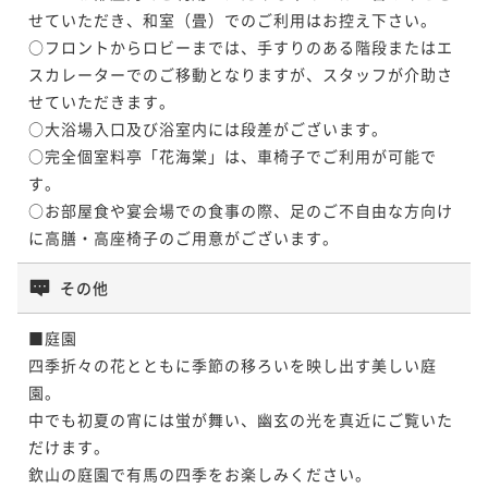
¥ 164,065 ~
2名
二食付き
現地決済可
事前決済可
IN 15:00 - 19:00 OUT12:00
老・フカヒレ・神戸牛と豪華食材を使用した懐石～
せていただき、和室（畳）でのご利用はお控え下さい。

¥149,600~
早松茸（さまつ）を様々な調理法で使用した献立です
ポイント即利用で
最大5％OFF
¥ 142,120 ~
○フロントからロビーまでは、手すりのある階段またはエ
2名
～
二食付き
現地決済可
事前決済可
IN 15:00 - 19:00 OUT12:00
二食付き
現地決済可
事前決済可
IN 15:00 - 19:00 OUT12:00
¥154,000~
スカレーターでのご移動となりますが、スタッフが介助さ
【お部屋食】「下関産天然ふぐづくし」～型の良い2kg
ポイント即利用で
最大5％OFF
¥ 146,300 ~
ポイント即利用で
最大5％OFF
2名
せていただきます。

¥143,000~
の下関産天然河豚を二名様で贅沢に使い切ります～
¥136,400~
【料亭食】「季節の厳選京懐石」～欽山ならではの懐
○大浴場入口及び浴室内には段差がございます。

¥ 135,850 ~
2名
¥ 129,580 ~
2名
二食付き
現地決済可
事前決済可
IN 15:00 - 19:00 OUT12:00
石料理をお楽しみください～
○完全個室料亭「花海棠」は、車椅子でご利用が可能で
【料亭食】「浜坂産活松葉蟹鍋懐石」～山陰・浜坂漁
ポイント即利用で
最大5％OFF
す。

二食付き
現地決済可
事前決済可
IN 15:00 - 19:00 OUT12:00
港から新鮮な松葉蟹を「活けのまま」直送！～
¥198,000~
○お部屋食や宴会場での食事の際、足のご不自由な方向け
【お部屋食】「特選季節懐石」～四季の高級食材を旬
【料亭食】「豪華食材の饗宴」～雲丹・黒鮑・伊勢海
ポイント即利用で
最大5％OFF
¥ 188,100 ~
2名
二食付き
現地決済可
事前決済可
IN 15:00 - 19:00 OUT12:00
に高膳・高座椅子のご用意がございます。
に合わせてお献立が年4回替わる見映えも重視した懐石
¥149,600~
老・フカヒレ・神戸牛と豪華食材を使用した懐石～
ポイント即利用で
最大5％OFF
¥ 142,120 ~
～
2名
二食付き
現地決済可
事前決済可
IN 15:00 - 19:00 OUT12:00
二食付き
現地決済可
事前決済可
IN 15:00 - 19:00 OUT12:00
¥154,000~
その他
【料亭食】「下関産天然ふぐづくし」～型の良い2kgの
ポイント即利用で
最大5％OFF
¥ 146,300 ~
ポイント即利用で
最大5％OFF
2名
¥143,000~
下関産天然河豚を二名様で贅沢に使い切ります～
¥143,000~
■庭園

【料亭食】「冬の極み懐石」～冬の味覚の両雄・下関
¥ 135,850 ~
2名
¥ 135,850 ~
2名
四季折々の花とともに季節の移ろいを映し出す美しい庭
二食付き
現地決済可
事前決済可
IN 15:00 - 19:00 OUT12:00
産天然河豚と浜坂産松葉蟹をさまざまな調理法で堪能
【料亭食】「季節の厳選京懐石」～欽山ならではの懐
園。

ポイント即利用で
最大5％OFF
～
二食付き
現地決済可
事前決済可
IN 15:00 - 19:00 OUT12:00
石料理をお楽しみください～
中でも初夏の宵には蛍が舞い、幽玄の光を真近にご覧いた
¥198,000~
【お部屋食】「季節の厳選京懐石」～欽山ならではの
【お部屋食】「豪華食材の饗宴」～雲丹・黒鮑・伊勢
ポイント即利用で
最大5％OFF
¥ 188,100 ~
だけます。

2名
二食付き
現地決済可
事前決済可
IN 15:00 - 19:00 OUT12:00
懐石料理をお楽しみください～
¥172,700~
海老・フカヒレ・神戸牛と豪華食材を使用した懐石～
欽山の庭園で有馬の四季をお楽しみください。

ポイント即利用で
最大5％OFF
¥ 164,065 ~