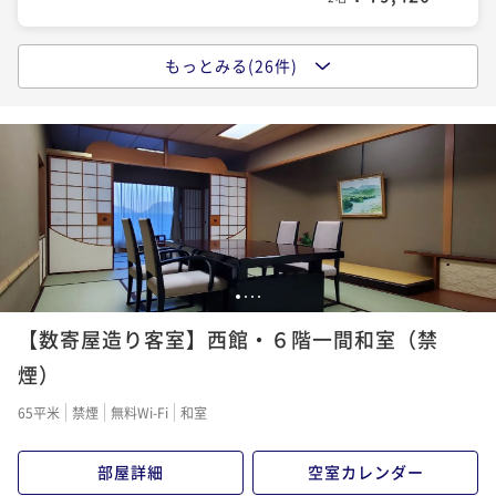
もっとみる(26件)
【お部屋食】「松茸懐石」～秋の味覚“松茸”をすべて
のお料理にさまざまな調理法で使用した献立です～
二食付き
現地決済可
事前決済可
IN 15:00 - 19:00 OUT12:00
ポイント即利用で
最大5％OFF
¥116,600~
¥ 110,770 ~
2名
【お部屋食】「国産天然鱧懐石」～夏の味覚“鱧”を造
1
2
3
4
里や鍋など様々な調理法でご賞味いただく夏のプラン
【数寄屋造り客室】西館・６階一間和室（禁
～
二食付き
現地決済可
事前決済可
IN 15:00 - 19:00 OUT12:00
煙）
ポイント即利用で
最大5％OFF
65平米
禁煙
無料Wi-Fi
和室
¥116,600~
¥ 110,770 ~
2名
部屋詳細
空室カレンダー