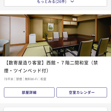
もっとみる(26件)
【お部屋食】「早松茸懐石」～旬を迎える前のはしり
ポイント即利用で
最大5％OFF
二食付き
現地決済可
事前決済可
IN 15:00 - 19:00 OUT12:00
の早松茸（さまつ）を様々な調理法で使用した献立で
¥116,600~
ポイント即利用で
最大5％OFF
¥ 110,770 ~
す～
2名
二食付き
現地決済可
事前決済可
IN 15:00 - 19:00 OUT12:00
¥116,600~
ポイント即利用で
最大5％OFF
¥ 110,770 ~
2名
¥121,000~
【お部屋食】「季節の京風創作懐石」～旬の素材をふ
¥ 114,950 ~
2名
んだんに使用した懐石です～
【料亭食】「国産天然鱧懐石」～夏の味覚“鱧”を造里
二食付き
現地決済可
事前決済可
IN 15:00 - 19:00 OUT12:00
や鍋など様々な調理法でご賞味いただく夏のプラン～
【料亭食】「国産天然鱧懐石」～夏の味覚“鱧”を造里
1
2
3
4
5
6
ポイント即利用で
最大5％OFF
二食付き
現地決済可
事前決済可
IN 15:00 - 19:00 OUT12:00
や鍋など様々な調理法でご賞味いただく夏のプラン～
¥116,600~
【数寄屋造り客室】西館・７階二間和室（禁
ポイント即利用で
最大5％OFF
¥ 110,770 ~
2名
二食付き
現地決済可
事前決済可
IN 15:00 - 19:00 OUT12:00
煙・ツインベッド付）
¥116,600~
ポイント即利用で
最大5％OFF
¥ 110,770 ~
2名
78平米
禁煙
無料Wi-Fi
和室
¥121,000~
【料亭食】「特選季節懐石」～四季の高級食材を旬に
¥ 114,950 ~
2名
合わせてお献立が年4回替わる見映えも重視した懐石～
部屋詳細
空室カレンダー
【お部屋食】「早松茸懐石」～旬を迎える前のはしり
二食付き
現地決済可
事前決済可
IN 15:00 - 19:00 OUT12:00
の早松茸（さまつ）を様々な調理法で使用した献立で
【料亭食】「早松茸懐石」～旬を迎える前のはしりの
ポイント即利用で
最大5％OFF
す～
二食付き
現地決済可
事前決済可
IN 15:00 - 19:00 OUT12:00
早松茸（さまつ）を様々な調理法で使用した献立です
¥123,200~