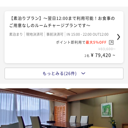
【料亭食】「早松茸懐石」～旬を迎える前のはしりの
早松茸（さまつ）を様々な調理法で使用した献立です
【素泊りプラン】～翌日12:00まで利用可能！お食事の
～
二食付き
現地決済可
事前決済可
IN 15:00 - 19:00 OUT12:00
ご用意なしのルームチャージプランです～
ポイント即利用で
最大5％OFF
素泊まり
現地決済可
事前決済可
IN 15:00 - 22:00 OUT12:00
¥116,600~
ポイント即利用で
最大5％OFF
¥ 110,770 ~
2名
¥83,600~
¥ 79,420 ~
2名
【料亭食】「松茸懐石」～秋の味覚“松茸”をすべての
お料理にさまざまな調理法で使用した献立です～
もっとみる(26件)
【料亭食】「季節の京風創作懐石」～旬の素材をふん
二食付き
現地決済可
事前決済可
IN 15:00 - 19:00 OUT12:00
だんに使用した懐石です～
ポイント即利用で
最大5％OFF
二食付き
現地決済可
事前決済可
IN 15:00 - 19:00 OUT12:00
¥116,600~
ポイント即利用で
最大5％OFF
¥ 110,770 ~
2名
¥116,600~
¥ 110,770 ~
2名
【料亭食】「国産天然鱧懐石」～夏の味覚“鱧”を造里