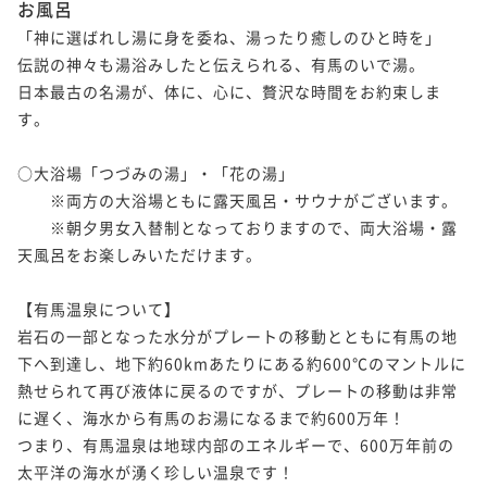
お風呂
¥ 206,910 ~
2名
¥ 202,730 ~
2名
「神に選ばれし湯に身を委ね、湯ったり癒しのひと時を」

伝説の神々も湯浴みしたと伝えられる、有馬のいで湯。

日本最古の名湯が、体に、心に、贅沢な時間をお約束しま
【お部屋食】「国内産松茸懐石」～希少な国内産松茸
す。

の味と香りをさらに引き出す調理法で贅沢に味わうお
献立～
二食付き
現地決済可
事前決済可
IN 15:00 - 19:00 OUT12:00
○大浴場「つづみの湯」・「花の湯」

ポイント即利用で
最大5％OFF
　　※両方の大浴場ともに露天風呂・サウナがございます。

¥213,400~
　　※朝夕男女入替制となっておりますので、両大浴場・露
¥ 202,730 ~
2名
天風呂をお楽しみいただけます。

【有馬温泉について】

【料亭食】「浜坂産活松葉蟹づくし」～山陰浜坂魚港
岩石の一部となった水分がプレートの移動とともに有馬の地
から新鮮な松葉蟹を直送！フルコースのお献立をご堪
下へ到達し、地下約60kmあたりにある約600℃のマントルに
能ください～
二食付き
現地決済可
事前決済可
IN 15:00 - 19:00 OUT12:00
熱せられて再び液体に戻るのですが、プレートの移動は非常
ポイント即利用で
最大5％OFF
に遅く、海水から有馬のお湯になるまで約600万年！

¥217,800~
つまり、有馬温泉は地球内部のエネルギーで、600万年前の
¥ 206,910 ~
2名
太平洋の海水が湧く珍しい温泉です！