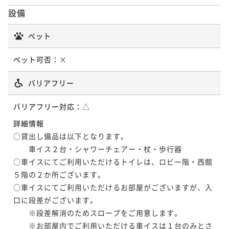
ポイント即利用で
最大5％OFF
二食付き
現地決済可
事前決済可
IN 15:00 - 19:00 OUT12:00
合わせてお献立が年4回替わる見映えも重視した懐石～
設備
¥149,600~
【お部屋食】「豪華食材の饗宴」～雲丹・黒鮑・伊勢
【料亭食】「松茸懐石」～秋の味覚“松茸”をすべての
ポイント即利用で
最大5％OFF
¥ 142,120 ~
2名
二食付き
現地決済可
事前決済可
IN 15:00 - 19:00 OUT12:00
海老・フカヒレ・神戸牛と豪華食材を使用した懐石～
¥149,600~
お料理にさまざまな調理法で使用した献立です～
ペット
ポイント即利用で
最大5％OFF
¥ 142,120 ~
2名
二食付き
現地決済可
事前決済可
IN 15:00 - 22:00 OUT10:00
二食付き
現地決済可
事前決済可
IN 15:00 - 19:00 OUT12:00
¥127,600~
ペット可否：
×
【お部屋食】「冬の極み懐石」～冬の味覚の両雄・下
ポイント即利用で
最大5％OFF
¥ 121,220 ~
ポイント即利用で
最大5％OFF
2名
¥143,000~
関産天然河豚と浜坂産松葉蟹をさまざまな調理法で堪
¥136,400~
【お部屋食】「季節の厳選京懐石」～欽山ならではの
バリアフリー
¥ 135,850 ~
2名
¥ 129,580 ~
能～
2名
二食付き
現地決済可
事前決済可
IN 15:00 - 19:00 OUT12:00
懐石料理をお楽しみください～
【お部屋食】「兵庫特選懐石」～美食の宝庫、兵庫五
ポイント即利用で
最大5％OFF
バリアフリー対応：
△
二食付き
現地決済可
事前決済可
IN 15:00 - 19:00 OUT12:00
国の恵みを味わう！欽山自慢の冬の献立です～
¥172,700~
【料亭食】「特選季節懐石」～四季の高級食材を旬に
詳細情報
【お部屋食】「季節の京風創作懐石」～旬の素材をふ
ポイント即利用で
最大5％OFF
¥ 164,065 ~
2名
二食付き
現地決済可
事前決済可
IN 15:00 - 19:00 OUT12:00
合わせてお献立が年4回替わる見映えも重視した懐石～
○貸出し備品は以下となります。

¥149,600~
んだんに使用した懐石です～
ポイント即利用で
最大5％OFF
¥ 142,120 ~
　　車イス２台・シャワーチェアー・杖・歩行器

2名
二食付き
現地決済可
事前決済可
IN 15:00 - 19:00 OUT12:00
二食付き
現地決済可
事前決済可
IN 15:00 - 19:00 OUT12:00
¥154,000~
○車イスにてご利用いただけるトイレは、ロビー階・西館
【料亭食】「冬の極み懐石」～冬の味覚の両雄・下関
ポイント即利用で
最大5％OFF
¥ 146,300 ~
ポイント即利用で
最大5％OFF
2名
５階の２か所ございます。

¥143,000~
産天然河豚と浜坂産松葉蟹をさまざまな調理法で堪能
¥136,400~
【料亭食】「兵庫特選懐石」～美食の宝庫、兵庫五国
¥ 135,850 ~
○車イスにてご利用いただけるお部屋がございますが、入
2名
¥ 129,580 ~
～
2名
二食付き
現地決済可
事前決済可
IN 15:00 - 19:00 OUT12:00
の恵みを味わう！欽山自慢の冬の献立です～
口に段差がございます。

【お部屋食】「浜坂産活松葉蟹鍋懐石」～山陰・浜坂
ポイント即利用で
最大5％OFF
　　※段差解消のためスロープをご用意します。

二食付き
現地決済可
事前決済可
IN 15:00 - 19:00 OUT12:00
漁港から新鮮な松葉蟹を「活けのまま」直送！～
¥172,700~
【料亭食】「豪華食材の饗宴」～雲丹・黒鮑・伊勢海
　　※お部屋内でご利用いただける車イスは１台のみとさ
【料亭食】「早松茸懐石」～旬を迎える前のはしりの
ポイント即利用で
最大5％OFF