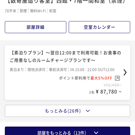
【数寄屋造り客室】西館・7階一間和室（禁煙）
ポイント即利用で
最大5％OFF
¥ 110,770 ~
2名
二食付き
現地決済可
事前決済可
IN 15:00 - 19:00 OUT12:00
¥121,000~
78平米
禁煙
無料Wi-Fi
和室
【料亭食】「豪華食材の饗宴」～雲丹・黒鮑・伊勢海
ポイント即利用で
最大5％OFF
¥ 114,950 ~
2名
¥136,400~
老・フカヒレ・神戸牛と豪華食材を使用した懐石～
【料亭食】「特選季節懐石」～四季の高級食材を旬に
部屋詳細
空室カレンダー
¥ 129,580 ~
2名
二食付き
現地決済可
事前決済可
IN 15:00 - 19:00 OUT12:00
合わせてお献立が年4回替わる見映えも重視した懐石～
【お部屋食】「松茸懐石」～秋の味覚“松茸”をすべて
ポイント即利用で
最大5％OFF
二食付き
現地決済可
事前決済可
IN 15:00 - 19:00 OUT12:00
のお料理にさまざまな調理法で使用した献立です～
¥123,200~
【お部屋食】「国産天然鱧懐石」～夏の味覚“鱧”を造
【素泊りプラン】～翌日12:00まで利用可能！お食事の
ポイント即利用で
最大5％OFF
¥ 117,040 ~
2名
二食付き
現地決済可
事前決済可
IN 15:00 - 19:00 OUT12:00
里や鍋など様々な調理法でご賞味いただく夏のプラン
¥123,200~
ご用意なしのルームチャージプランです～
ポイント即利用で
最大5％OFF
¥ 117,040 ~
～
2名
二食付き
現地決済可
事前決済可
IN 15:00 - 19:00 OUT12:00
素泊まり
現地決済可
事前決済可
IN 15:00 - 22:00 OUT12:00
¥121,000~
【お部屋食】「季節の厳選京懐石」～欽山ならではの
ポイント即利用で
最大5％OFF
¥ 114,950 ~
ポイント即利用で
最大5％OFF
2名
¥136,400~
懐石料理をお楽しみください～
¥92,400~
【お部屋食】「特選季節懐石」～四季の高級食材を旬
¥ 129,580 ~
2名
¥ 87,780 ~
2名
二食付き
現地決済可
事前決済可
IN 15:00 - 19:00 OUT12:00
に合わせてお献立が年4回替わる見映えも重視した懐石
【お部屋食】「季節の京風創作懐石」～旬の素材をふ
ポイント即利用で
最大5％OFF
～
二食付き
現地決済可
事前決済可
IN 15:00 - 19:00 OUT12:00
んだんに使用した懐石です～
¥149,600~
もっとみる(26件)
【お部屋食】「早松茸懐石」～旬を迎える前のはしり
【お部屋食】「松茸懐石」～秋の味覚“松茸”をすべて
ポイント即利用で
最大5％OFF
¥ 142,120 ~
2名
二食付き
現地決済可
事前決済可
IN 15:00 - 19:00 OUT12:00
の早松茸（さまつ）を様々な調理法で使用した献立で
¥123,200~
のお料理にさまざまな調理法で使用した献立です～
ポイント即利用で
最大5％OFF
¥ 117,040 ~
す～
2名
二食付き
現地決済可
事前決済可
IN 15:00 - 19:00 OUT12:00
二食付き
現地決済可
事前決済可
IN 15:00 - 19:00 OUT12:00
¥121,000~
部屋をもっとみる（
13
件）