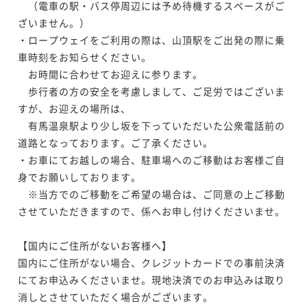
　（電車の駅・バス停周辺には予め待機するスペースがご
の味と香りをさらに引き出す調理法で贅沢に味わうお
【料亭食】「下関産天然ふぐづくし」～型の良い2kgの
ざいません。）

献立～
二食付き
現地決済可
事前決済可
IN 15:00 - 19:00 OUT12:00
下関産天然河豚を二名様で贅沢に使い切ります～
・ロープウェイをご利用の際は、山頂駅をご出発の際に乗
【お部屋食】「兵庫特選懐石」～美食の宝庫、兵庫五
【お部屋食】「兵庫特選懐石」～美食の宝庫、兵庫五
ポイント即利用で
最大5％OFF
二食付き
現地決済可
事前決済可
IN 15:00 - 19:00 OUT12:00
車時刻をお知らせください。

国の恵みを味わう！欽山自慢の冬の献立です～
¥204,600~
国の恵みを味わう！欽山自慢の冬の献立です～
　お時間に合わせてお迎えに参ります。

ポイント即利用で
最大5％OFF
¥ 194,370 ~
2名
二食付き
現地決済可
事前決済可
IN 15:00 - 19:00 OUT12:00
二食付き
現地決済可
事前決済可
IN 15:00 - 19:00 OUT12:00
¥202,400~
　歩行者の方の安全を考慮しまして、ご足労ではございま
ポイント即利用で
最大5％OFF
¥ 192,280 ~
ポイント即利用で
最大5％OFF
2名
すが、お迎えの場所は、

¥158,400~
¥158,400~
　有馬温泉駅より少し坂を下っていただいた公衆電話前の
【料亭食】「浜坂産活松葉蟹づくし」～山陰浜坂魚港
¥ 150,480 ~
2名
¥ 150,480 ~
2名
道路となっております。ご了承ください。

から新鮮な松葉蟹を直送！フルコースのお献立をご堪
【お部屋食】「下関産天然ふぐづくし」～型の良い2kg
・お車にてお越しの場合、駐車場へのご移動はお客様ご自
能ください～
二食付き
現地決済可
事前決済可
IN 15:00 - 19:00 OUT12:00
の下関産天然河豚を二名様で贅沢に使い切ります～
身でお願いしております。

【料亭食】「冬の極み懐石」～冬の味覚の両雄・下関
【お部屋食】「浜坂産活松葉蟹鍋懐石」～山陰・浜坂
ポイント即利用で
最大5％OFF
二食付き
現地決済可
事前決済可
IN 15:00 - 19:00 OUT12:00
　※当方でのご移動をご希望の場合は、ご同意の上ご移動
産天然河豚と浜坂産松葉蟹をさまざまな調理法で堪能
¥209,000~
漁港から新鮮な松葉蟹を「活けのまま」直送！～
させていただきますので、係へお申し付けくださいませ。

ポイント即利用で
最大5％OFF
¥ 198,550 ~
～
2名
二食付き
現地決済可
事前決済可
IN 15:00 - 19:00 OUT12:00
二食付き
現地決済可
事前決済可
IN 15:00 - 19:00 OUT12:00
¥202,400~
ポイント即利用で
最大5％OFF
¥ 192,280 ~
ポイント即利用で
最大5％OFF
【国内にご住所がないお客様へ】

2名
¥183,700~
¥158,400~
国内にご住所がない場合、クレジットカードでの事前決済
【お部屋食】「浜坂産活松葉蟹づくし」～山陰浜坂魚
¥ 174,515 ~
2名
¥ 150,480 ~
2名
にてお申込みくださいませ。現地決済でのお申込みは取り
港から新鮮な松葉蟹を直送！フルコースのお献立をご
【料亭食】「国内産松茸懐石」～希少な国内産松茸の
消しとさせていただく場合がございます。

堪能ください～
二食付き
現地決済可
事前決済可
IN 15:00 - 19:00 OUT12:00