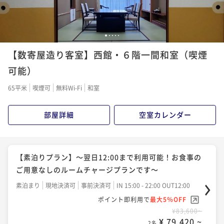
1
2
3
4
5
【数寄屋造り客室】西館・６階一間和室（喫煙
可能）
65平米
喫煙可
無料Wi-Fi
和室
部屋詳細
空室カレンダー
【素泊りプラン】～翌日12:00まで利用可能！お食事の
ご用意なしのルームチャージプランです～
素泊まり
現地決済可
事前決済可
IN 15:00 - 22:00 OUT12:00
ポイント即利用で
最大5％OFF
¥83,600~
¥ 79,420 ~
2名