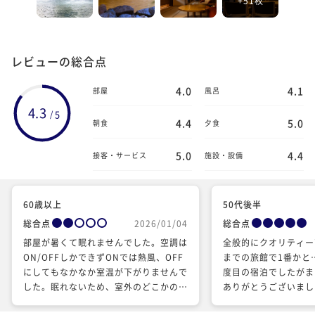
レビューの総合点
4.0
4.1
部屋
風呂
4.3
5
/
4.4
5.0
朝食
夕食
5.0
4.4
接客・サービス
施設・設備
60歳以上
50代後半
総合点
2026/01/04
総合点
部屋が暑くて眠れませんでした。空調は
全般的にクオリティー
ON/OFFしかできずONでは熱風、OFF
までの旅館で1番かと
にしてもなかなか室温が下がりませんで
度目の宿泊でしたがま
した。眠れないため、室外のどこかのモ
ありがとうございまし
ーターなのかファンなのかうなり音が気