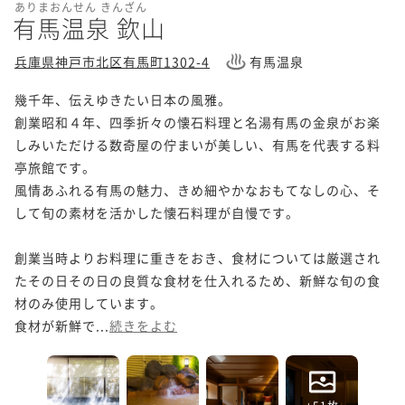
ありまおんせん きんざん
有馬温泉 欽山
兵庫県神戸市北区有馬町1302-4
有馬温泉
幾千年、伝えゆきたい日本の風雅。

創業昭和４年、四季折々の懐石料理と名湯有馬の金泉がお楽
しみいただける数奇屋の佇まいが美しい、有馬を代表する料
亭旅館です。

風情あふれる有馬の魅力、きめ細やかなおもてなしの心、そ
して旬の素材を活かした懐石料理が自慢です。

創業当時よりお料理に重きをおき、食材については厳選され
たその日その日の良質な食材を仕入れるため、新鮮な旬の食
材のみ使用しています。

食材が新鮮で...
続きをよむ
+51枚