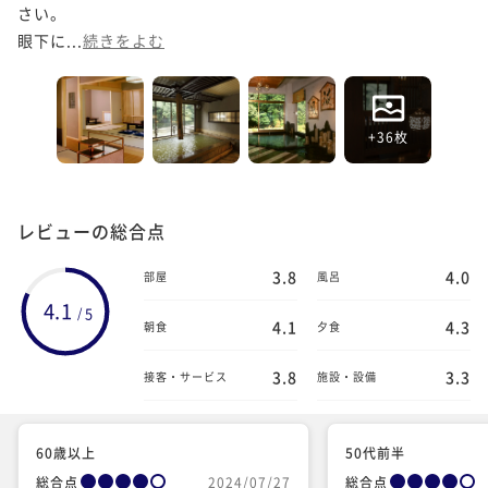
さい。

眼下に...
続きをよむ
+36枚
レビューの総合点
3.8
4.0
部屋
風呂
4.1
5
/
4.1
4.3
朝食
夕食
3.8
3.3
接客・サービス
施設・設備
60歳以上
50代前半
総合点
2024/07/27
総合点