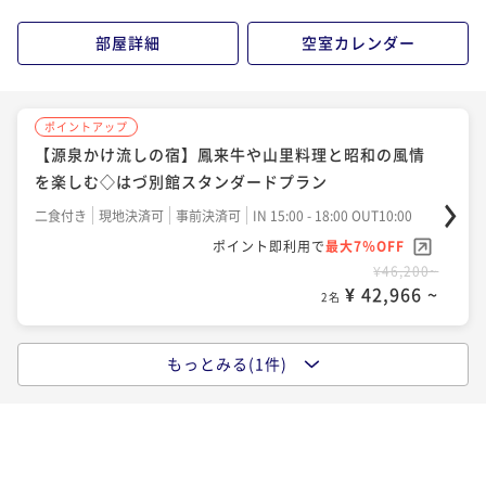
部屋詳細
空室カレンダー
ポイントアップ
【源泉かけ流しの宿】鳳来牛や山里料理と昭和の風情
を楽しむ◇はづ別館スタンダードプラン
二食付き
現地決済可
事前決済可
IN 15:00 - 18:00 OUT10:00
ポイント即利用で
最大7％OFF
¥46,200~
¥ 42,966 ~
2名
もっとみる(1件)
ポイントアップ
＜夏たび＞地元・奥三河の極上希少牛を味わう◆鳳来
牛ステーキプラン◆口の中でとろけるお肉は絶品
二食付き
現地決済可
事前決済可
IN 15:00 - 18:00 OUT10:00
ポイント即利用で
最大7％OFF