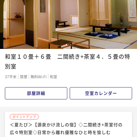
二食付き
現地決済可
事前決済可
IN 15:00 - 18:00 OUT10:00
ポイント即利用で
最大7％OFF
¥41,800~
¥ 38,874 ~
2名
1
2
3
和室１０畳＋６畳 二間続き+茶室４．５畳の特
別室
37平米
禁煙
無料Wi-Fi
和室
部屋詳細
空室カレンダー
ポイントアップ
＜夏たび＞【源泉かけ流しの宿】◇二間続き+茶室付の
広々特別室◇日常から離れ優雅なひと時を愉しむ