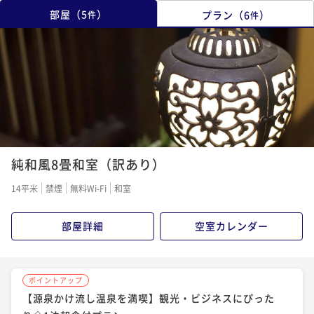
部屋
（
5
）
プラン
（
6
）
件
件
純和風8畳和室（訳あり）
14平米
禁煙
無料Wi-Fi
和室
部屋詳細
空室カレンダー
ポイントアップ
【源泉かけ流し温泉を満喫】観光・ビジネスにぴった