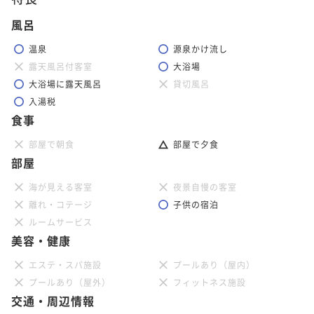
風呂
温泉
源泉かけ流し
露天風呂付客室
大浴場
大浴場に露天風呂
貸切風呂
入湯税
食事
部屋で朝食
部屋で夕食
部屋
海が見える客室
夜景自慢の客室
離れ・コテージ
子供の宿泊
ルームサービス
美容・健康
エステ・スパ施設
プールあり（屋内）
プールあり（屋外）
フィットネス施設
交通・周辺情報