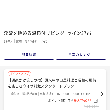
¥50,600~
¥ 47,058 ~
2名
渓流を眺める温泉付リビング+ツイン37㎡
37平米
禁煙
無料Wi-Fi
ツイン
部屋詳細
空室カレンダー
ポイントアップ
【源泉かけ流しの宿】鳳来牛や山里料理と昭和の風情
を楽しむ◇はづ別館スタンダードプラン
二食付き
現地決済可
事前決済可
IN 15:00 - 18:00 OUT10:00
ポイント即利用で
最大7％OFF
¥50,600~