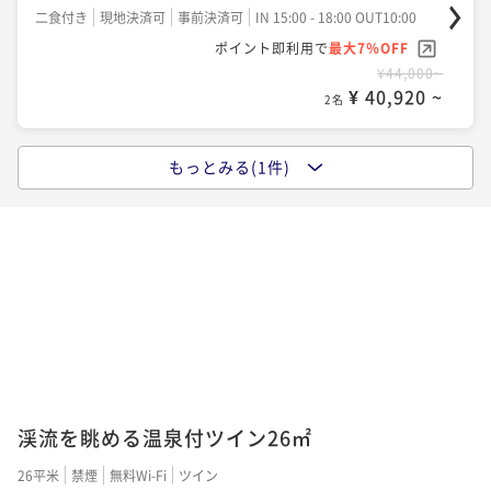
二食付き
現地決済可
事前決済可
IN 15:00 - 18:00 OUT10:00
ポイント即利用で
最大7％OFF
¥44,000~
¥ 40,920 ~
2名
もっとみる(1件)
ポイントアップ
＜夏たび＞地元・奥三河の極上希少牛を味わう◆鳳来
牛ステーキプラン◆口の中でとろけるお肉は絶品
二食付き
現地決済可
事前決済可
IN 15:00 - 18:00 OUT10:00
ポイント即利用で
最大7％OFF
¥48,400~
¥ 45,012 ~
2名
渓流を眺める温泉付ツイン26㎡
26平米
禁煙
無料Wi-Fi
ツイン