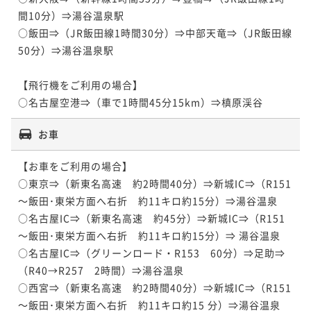
間10分）⇒湯谷温泉駅

○飯田⇒（JR飯田線1時間30分）⇒中部天竜⇒（JR飯田線
50分）⇒湯谷温泉駅

【飛行機をご利用の場合】

○名古屋空港⇒（車で1時間45分15km）⇒槙原渓谷
お車
【お車をご利用の場合】

○東京⇒（新東名高速　約2時間40分）⇒新城IC⇒（R151
～飯田･東栄方面へ右折　約11キロ約15分）⇒湯谷温泉

○名古屋IC⇒（新東名高速　約45分）⇒新城IC⇒（R151
～飯田･東栄方面へ右折　約11キロ約15分）⇒ 湯谷温泉

○名古屋IC⇒（グリーンロード・R153　60分）⇒足助⇒
（R40→R257　2時間）⇒湯谷温泉

○西宮⇒（新東名高速　約2時間40分）⇒新城IC⇒（R151
～飯田･東栄方面へ右折　約11キロ約15 分）⇒湯谷温泉
