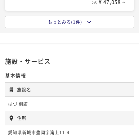
¥ 47,058 ~
2名
もっとみる(1件)
ポイントアップ
＜夏たび＞地元・奥三河の極上希少牛を味わう◆鳳来
牛ステーキプラン◆口の中でとろけるお肉は絶品
二食付き
現地決済可
事前決済可
IN 15:00 - 18:00 OUT10:00
ポイント即利用で
最大7％OFF
施設・サービス
¥55,000~
¥ 51,150 ~
2名
基本情報
施設名
はづ 別館
住所
愛知県新城市豊岡字滝上11-4