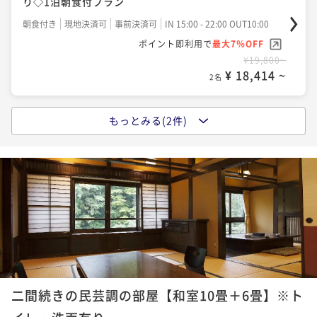
り◇1泊朝食付プラン
朝食付き
現地決済可
事前決済可
IN 15:00 - 22:00 OUT10:00
ポイント即利用で
最大7％OFF
¥19,800~
¥ 18,414 ~
2名
もっとみる(2件)
ポイントアップ
【お日にち限定】訳あり部屋でお得◆スペシャルプラ
イス◆
二食付き
現地決済可
事前決済可
IN 15:00 - 18:00 OUT10:00
ポイント即利用で
最大7％OFF
¥30,800~
¥ 28,644 ~
2名
ポイントアップ
二間続きの民芸調の部屋【和室10畳＋6畳】※ト
【源泉かけ流しの宿】鳳来牛や山里料理と昭和の風情
を楽しむ◇はづ別館スタンダードプラン