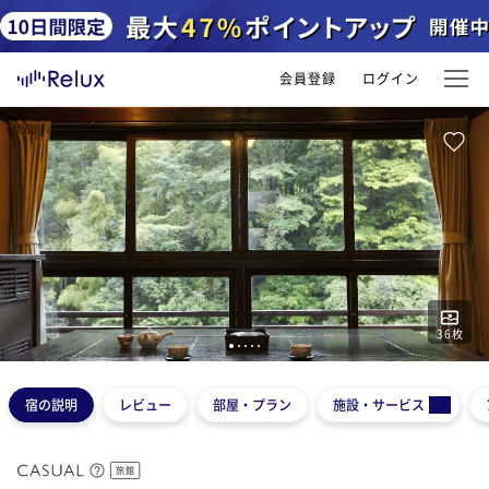
会員登録
ログイン
36
枚
1
2
3
4
5
宿の説明
レビュー
部屋・プラン
施設・サービス
旅館