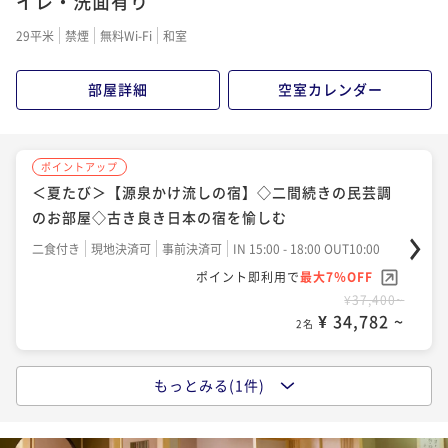
イレ・洗面有り
二食付き
現地決済可
事前決済可
IN 15:00 - 18:00 OUT10:00
29平米
禁煙
無料Wi-Fi
和室
ポイント即利用で
最大7％OFF
¥30,800~
部屋詳細
空室カレンダー
¥ 28,644 ~
2名
ポイントアップ
＜夏たび＞【源泉かけ流しの宿】◇二間続きの民芸調
のお部屋◇古き良き日本の宿を愉しむ
二食付き
現地決済可
事前決済可
IN 15:00 - 18:00 OUT10:00
ポイント即利用で
最大7％OFF
¥37,400~
¥ 34,782 ~
2名
もっとみる(1件)
ポイントアップ
＜夏たび＞地元・奥三河の極上希少牛を味わう◆鳳来
牛ステーキプラン◆口の中でとろけるお肉は絶品