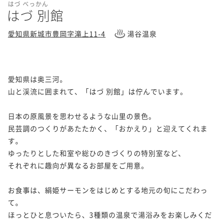
はづ べっかん
はづ 別館
愛知県新城市豊岡字滝上11-4
湯谷温泉
愛知県は奥三河。

山と渓流に囲まれて、「はづ 別館」は佇んでいます。

日本の原風景を思わせるような山里の景色。

民芸調のつくりがあたたかく、「おかえり」と迎えてくれま
す。

ゆったりとした和室や総ひのきづくりの特別室など、

それぞれに趣向が異なるお部屋をご用意。

お食事は、絹姫サーモンをはじめとする地元の旬にこだわっ
て。

ほっとひと息ついたら、3種類の温泉で湯浴みをお楽しみくだ