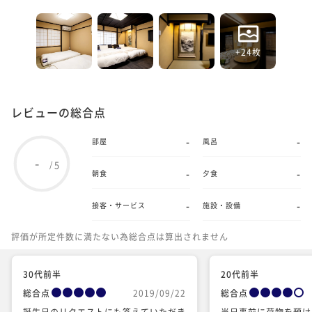
+24枚
レビューの総合点
-
-
部屋
風呂
-
5
/
-
-
朝食
夕食
-
-
接客・サービス
施設・設備
評価が所定件数に満たない為総合点は算出されません
30代前半
20代前半
総合点
2019/09/22
総合点
誕生日のリクエストにも答えていただき
当日事前に荷物を預け