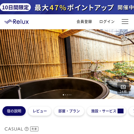
会員登録
ログイン
24
枚
1
2
3
4
5
宿の説明
レビュー
部屋・プラン
施設・サービス
町家