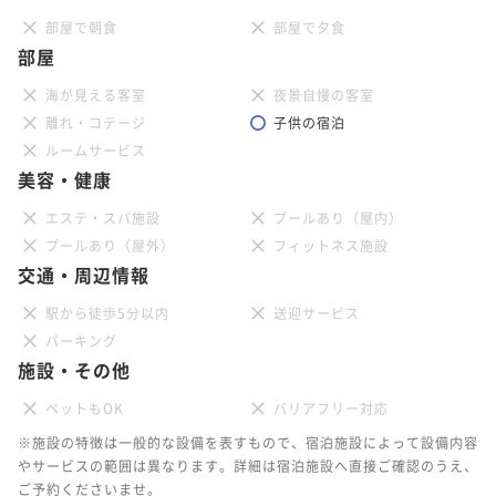
部屋で朝食
部屋で夕食
部屋
海が見える客室
夜景自慢の客室
離れ・コテージ
子供の宿泊
ルームサービス
美容・健康
エステ・スパ施設
プールあり（屋内）
プールあり（屋外）
フィットネス施設
交通・周辺情報
駅から徒歩5分以内
送迎サービス
パーキング
施設・その他
ペットもOK
バリアフリー対応
※施設の特徴は一般的な設備を表すもので、宿泊施設によって設備内容
やサービスの範囲は異なります。詳細は宿泊施設へ直接ご確認のうえ、
ご予約くださいませ。