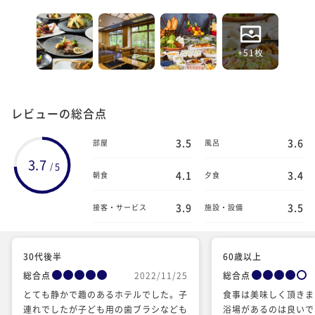
+51枚
レビューの総合点
3.5
3.6
部屋
風呂
3.7
5
/
4.1
3.4
朝食
夕食
3.9
3.5
接客・サービス
施設・設備
30代後半
60歳以上
総合点
2022/11/25
総合点
とても静かで趣のあるホテルでした。子
食事は美味しく頂きま
連れでしたが子ども用の歯ブラシなども
浴場があるのは良いで