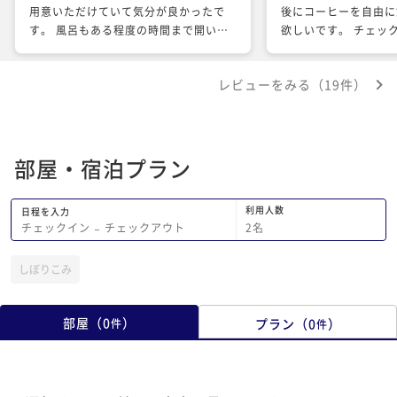
用意いただけていて気分が良かったで
後にコーヒーを自由に
す。 風呂もある程度の時間まで開いて
欲しいです。 チェッ
いて助かりました。一点あるとしたらタ
ッフがお一人で待ち時
オルのセットを2セットにして欲しかっ
や不満な点でした。小
レビューをみる（19件）
たなという気持ちもあらはます。 近辺
で通常2人では対応頂
の案内や朝食のメニューにしてもオリジ
ナリティーを感じこのホテルに決めて良
かったと思わせてくれました。 また機
部屋・宿泊プラン
会があれば伺わせていただければと思い
ます。
利用人数
日程を入力
2
名
チェックイン
−
チェックアウト
しぼりこみ
部屋
（
0
）
プラン
（
0
）
件
件