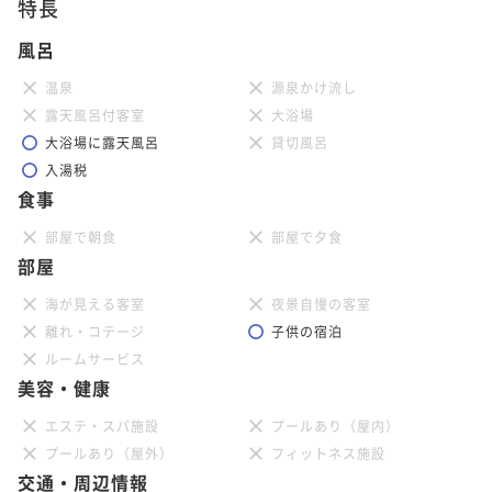
特長
風呂
温泉
源泉かけ流し
露天風呂付客室
大浴場
大浴場に露天風呂
貸切風呂
入湯税
食事
部屋で朝食
部屋で夕食
部屋
海が見える客室
夜景自慢の客室
離れ・コテージ
子供の宿泊
ルームサービス
美容・健康
エステ・スパ施設
プールあり（屋内）
プールあり（屋外）
フィットネス施設
交通・周辺情報