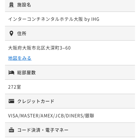
朝食付き
現地決済可
事前決済可
IN 15:00 - 24:00 OUT11:00
4,098P 獲得
（
還元率5%
）
施設名
¥ 78,800 ~
2名
3,940P 獲得
（
還元率5%
）
インターコンチネンタルホテル大阪 by IHG
【ジム＆プール・浴場＆サウナ無料】朝食付きベスト
フレキシブル（21〜27階レギュラーフロア）
住所
【最大25％OFF】早期予約割引 ～事前支払（変更・取
朝食付き
現地決済可
事前決済可
IN 15:00 - 24:00 OUT11:00
消不可）～ ＜朝食付き＞
大阪府大阪市北区大深町3–60
¥ 86,000 ~
2名
朝食付き
事前決済可
IN 15:00 - 24:00 OUT11:00
地図をみる
4,300P 獲得
（
還元率5%
）
¥ 80,950 ~
2名
総部屋数
4,048P 獲得
（
還元率5%
）
朝食付き3連泊以上長期滞在プラン（事前支払・返金不
272室
可）
【ジム＆プール・浴場＆サウナ無料】お部屋のみベス
朝食付き
事前決済可
IN 15:00 - 24:00 OUT11:00
クレジットカード
トフレキシブル（21～27階レギュラーフロア）
¥ 200,700 ~
2名
素泊まり
現地決済可
事前決済可
IN 15:00 - 24:00 OUT11:00
10,035P 獲得
（
還元率5%
）
VISA/MASTER/AMEX/JCB/DINERS/銀聯
¥ 82,000 ~
2名
コード決済・電子マネー
4,100P 獲得
（
還元率5%
）