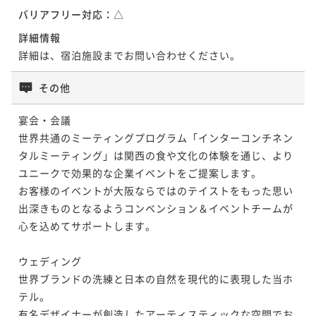
朝食付き
事前決済可
IN 15:00 - 24:00 OUT11:00
バリアフリー対応：
△
¥ 214,200 ~
2名
詳細情報
10,710P 獲得
（
還元率5%
）
詳細は、宿泊施設までお問い合わせください。
その他
宴会・会議

世界共通のミーティングプログラム「インターコンチネン
タルミーティング」は関西の食や文化の体験を通じ、より
ユニークで効果的な企業イベントをご提案します。

お客様のイベントが大阪ならではのテイストをもった思い
出深きものとなるようコンベンション＆イベントチームが
心を込めてサポートします。

ウェディング

世界ブランドの洗練と日本の自然を現代的に表現した当ホ
テル。

有名デザイナーが創造したアーティスティックな空間でお