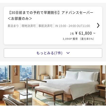
【最大25％OFF】早期予約割引 ～事前支払（変更・取
消不可）～ ＜朝食付き＞
【30日前までの予約で早期割引】アドバンスセーバー
朝食付き
事前決済可
IN 15:00 - 24:00 OUT11:00
＜お部屋のみ＞
¥ 65,950 ~
2名
素泊まり
現地決済可
事前決済可
IN 15:00 - 24:00 OUT11:00
3,298P 獲得
（
還元率5%
）
¥ 61,800 ~
2名
3,090P 獲得
（
還元率5%
）
【ジム＆プール・浴場＆サウナ無料】お部屋のみベス
トフレキシブル（21～27階レギュラーフロア）
もっとみる(7件)
【最大25％OFF】早期予約割引 ～事前支払（変更・取
素泊まり
現地決済可
事前決済可
IN 15:00 - 24:00 OUT11:00
消不可）～ ＜お部屋のみ＞
¥ 67,000 ~
2名
素泊まり
事前決済可
IN 15:00 - 24:00 OUT11:00
3,350P 獲得
（
還元率5%
）
¥ 64,500 ~
2名
3,225P 獲得
（
還元率5%
）
【セレブレーションステイ】ホテル特製アニバーサリ
ーケーキ＆優雅な朝食付き
【30日前までの予約で早期割引】アドバンスセーバー
朝食付き
現地決済可
事前決済可
IN 15:00 - 24:00 OUT12:00
1
2
3
4
5
6
7
＜朝食付き＞
¥ 71,950 ~