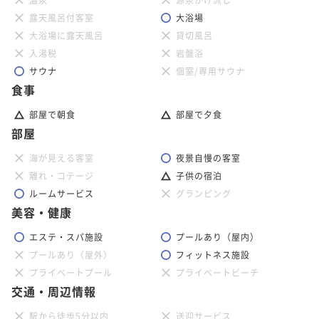
露天風呂付客室
大浴場
大浴場に露天風呂
貸切風呂
入湯税
岩盤浴
サウナ
個室/専用サウナ
食事
部屋で朝食
部屋で夕食
部屋
海が見える客室
夜景自慢の客室
離れ・コテージ
子供の宿泊
ルームサービス
グランピング
美容・健康
エステ・スパ施設
プールあり（屋内）
プールあり（屋外）
フィットネス施設
プライベートプール
プライベートビーチ
交通・周辺情報
駅から徒歩5分以内
送迎サービス