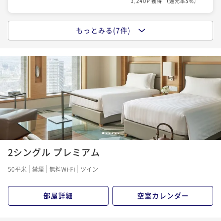
3,240P 獲得
（
還元率5%
）
【ジム＆プール・浴場＆サウナ無料】お部屋のみベス
朝食付き
事前決済可
IN 15:00 - 24:00 OUT11:00
トフレキシブル（21～27階レギュラーフロア）
¥ 192,600 ~
2名
もっとみる(7件)
【最大25％OFF】早期予約割引 ～事前支払（変更・取
素泊まり
現地決済可
事前決済可
IN 15:00 - 24:00 OUT11:00
9,630P 獲得
（
還元率5%
）
消不可）～ ＜お部屋のみ＞
¥ 77,000 ~
2名
素泊まり
事前決済可
IN 15:00 - 24:00 OUT11:00
3,850P 獲得
（
還元率5%
）
¥ 66,950 ~
2名
3,348P 獲得
（
還元率5%
）
【セレブレーションステイ】ホテル特製アニバーサリ
ーケーキ＆優雅な朝食付き
【30日前までの予約で早期割引】アドバンスセーバー
朝食付き
現地決済可
事前決済可
IN 15:00 - 24:00 OUT12:00
1
2
3
4
5
6
＜朝食付き＞
¥ 81,950 ~
2名
2シングル プレミアム
朝食付き
現地決済可
事前決済可
IN 15:00 - 24:00 OUT11:00
4,098P 獲得
（
還元率5%
）
¥ 73,800 ~
2名
50平米
禁煙
無料Wi-Fi
ツイン
3,690P 獲得
（
還元率5%
）
【ジム＆プール・浴場＆サウナ無料】朝食付きベスト
部屋詳細
空室カレンダー
フレキシブル（21〜27階レギュラーフロア）
【最大25％OFF】早期予約割引 ～事前支払（変更・取
朝食付き
現地決済可
事前決済可
IN 15:00 - 24:00 OUT11:00