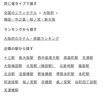
同じ宿タイプで探す
全国のシティホテル
大阪府
梅田・中之島・桜ノ宮・新大阪
ランキングから探す
大阪府のホテル・旅館ランキング
近隣の駅から探す
十三駅
新大阪駅
西中島南方駅
南森町駅
天満駅
大阪梅田駅
大阪駅（梅田駅）
北新地駅
福島駅
北浜駅
淀屋橋駅
肥後橋駅
堺筋本町駅
本町駅
阿波座駅
桜ノ宮駅
京橋駅
森ノ宮駅
谷町四丁目駅
天満橋駅