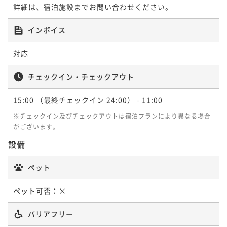
詳細は、宿泊施設までお問い合わせください。
【セレブレーションステイ】ホテル特製アニバーサリ
インボイス
ーケーキ＆優雅な朝食付き
朝食付き
現地決済可
事前決済可
IN 15:00 - 24:00 OUT12:00
対応
¥ 86,950 ~
2名
チェックイン・チェックアウト
4,348P 獲得
（
還元率5%
）
15:00
（最終チェックイン 24:00）
- 11:00
【ジム＆プール・浴場＆サウナ無料】朝食付きベスト
※チェックイン及びチェックアウトは宿泊プランにより異なる場合
フレキシブル（21〜27階レギュラーフロア）
がございます。
朝食付き
現地決済可
事前決済可
IN 15:00 - 24:00 OUT11:00
設備
¥ 91,000 ~
2名
ペット
4,550P 獲得
（
還元率5%
）
ペット可否：
×
朝食付き3連泊以上長期滞在プラン（事前支払・返金不
可）
バリアフリー