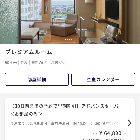
¥ 66,950 ~
2名
3,348P 獲得
（
還元率5%
）
【セレブレーションステイ】ホテル特製アニバーサリ
ーケーキ＆優雅な朝食付き
【30日前までの予約で早期割引】アドバンスセーバー
朝食付き
現地決済可
事前決済可
IN 15:00 - 24:00 OUT12:00
1
2
3
4
5
6
＜朝食付き＞
¥ 79,500 ~
2名
プレミアムルーム
朝食付き
現地決済可
事前決済可
IN 15:00 - 24:00 OUT11:00
3,975P 獲得
（
還元率5%
）
¥ 73,800 ~
2名
50平米
禁煙
無料Wi-Fi
おまかせ
3,690P 獲得
（
還元率5%
）
【ジム＆プール・浴場＆サウナ無料】朝食付きベスト
部屋詳細
空室カレンダー
フレキシブル（21〜27階レギュラーフロア）
【最大25％OFF】早期予約割引 ～事前支払（変更・取
朝食付き
現地決済可
事前決済可
IN 15:00 - 24:00 OUT11:00
消不可）～ ＜朝食付き＞
¥ 84,000 ~
2名
【30日前までの予約で早期割引】アドバンスセーバー
朝食付き
事前決済可
IN 15:00 - 24:00 OUT11:00
4,200P 獲得
（
還元率5%
）
＜お部屋のみ＞
¥ 75,950 ~
2名
素泊まり
現地決済可
事前決済可
IN 15:00 - 24:00 OUT11:00
3,798P 獲得
（
還元率5%
）
朝食付き3連泊以上長期滞在プラン（事前支払・返金不
¥ 64,800 ~
2名
可）