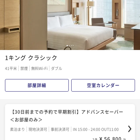
1
2
3
4
1キング クラシック
41平米
禁煙
無料Wi-Fi
ダブル
部屋詳細
空室カレンダー
【30日前までの予約で早期割引】アドバンスセーバー
＜お部屋のみ＞
素泊まり
現地決済可
事前決済可
IN 15:00 - 24:00 OUT11:00
¥ 56,800 ~
2名