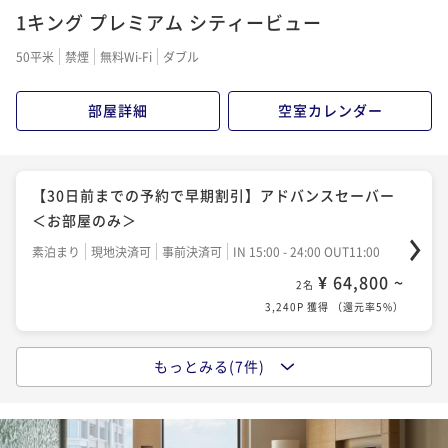
2名
1キング プレミアム シティービュー
朝食付き
現地決済可
事前決済可
IN 15:00 - 24:00 OUT11:00
3,598P 獲得
（
還元率5%
）
¥ 70,800 ~
2名
50平米
禁煙
無料Wi-Fi
ダブル
3,540P 獲得
（
還元率5%
）
【ジム＆プール・浴場＆サウナ無料】朝食付きベスト
部屋詳細
空室カレンダー
フレキシブル（21〜27階レギュラーフロア）
【最大25％OFF】早期予約割引 ～事前支払（変更・取
朝食付き
現地決済可
事前決済可
IN 15:00 - 24:00 OUT11:00
消不可）～ ＜朝食付き＞
¥ 76,000 ~
2名
【30日前までの予約で早期割引】アドバンスセーバー
朝食付き
事前決済可
IN 15:00 - 24:00 OUT11:00
3,800P 獲得
（
還元率5%
）
＜お部屋のみ＞
¥ 73,500 ~
2名
素泊まり
現地決済可
事前決済可
IN 15:00 - 24:00 OUT11:00
3,675P 獲得
（
還元率5%
）
朝食付き3連泊以上長期滞在プラン（事前支払・返金不
¥ 64,800 ~
2名
可）
3,240P 獲得
（
還元率5%
）
【ジム＆プール・浴場＆サウナ無料】お部屋のみベス
朝食付き
事前決済可
IN 15:00 - 24:00 OUT11:00
トフレキシブル（21～27階レギュラーフロア）
¥ 178,380 ~
2名
もっとみる(7件)
【最大25％OFF】早期予約割引 ～事前支払（変更・取
素泊まり
現地決済可
事前決済可
IN 15:00 - 24:00 OUT11:00
8,919P 獲得
（
還元率5%
）
消不可）～ ＜お部屋のみ＞
¥ 75,000 ~
2名
素泊まり
事前決済可
IN 15:00 - 24:00 OUT11:00
3,750P 獲得
（
還元率5%
）