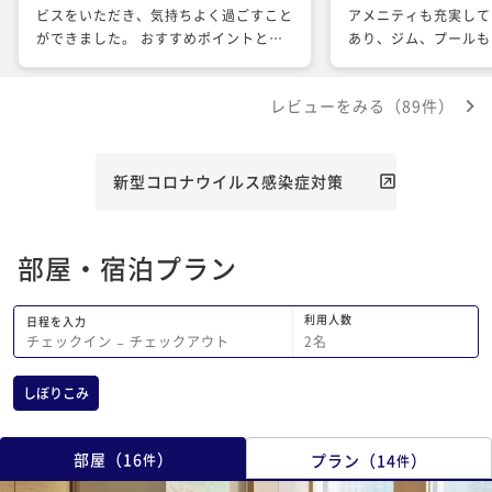
ビスをいただき、気持ちよく過ごすこと
アメニティも充実して
ができました。 おすすめポイントとし
あり、ジム、プールも
ては、まずは風呂やアメニティ、バー等
にもむいてると思いま
の設備が充実(石鹸は恐らく日本で買え
はまた利用したいです
レビューをみる（89件）
ないもので非常にいい香りでした)。ラ
ウンジでのアフターヌーンティー、朝食
に関して最高のサービス提供が受けられ
ること。チェックアウトの際には出かけ
新型コロナウイルス感染症対策
る際に持ち運べるように、特製のお茶を
アイスティにしていただきおもちいただ
いたこと。 諸々非常に凄く嬉しかった
部屋・宿泊プラン
です。 またすぐに使わせていただきた
いなと思いました。
利用人数
日程を入力
2
名
チェックイン
−
チェックアウト
しぼりこみ
部屋
（
16
）
プラン
（
14
）
件
件