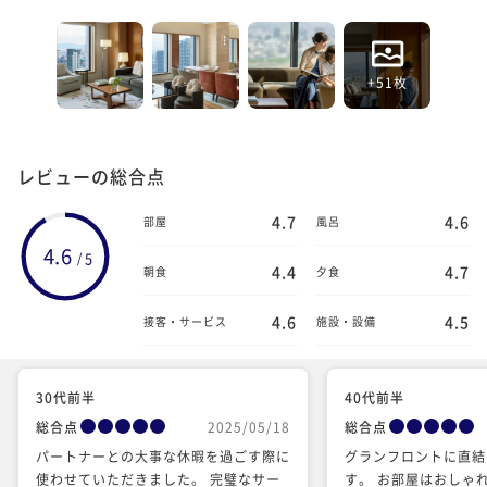
+51枚
レビューの総合点
4.7
4.6
部屋
風呂
4.6
5
/
4.4
4.7
朝食
夕食
4.6
4.5
接客・サービス
施設・設備
30代前半
40代前半
総合点
2025/05/18
総合点
パートナーとの大事な休暇を過ごす際に
グランフロントに直結
使わせていただきました。 完璧なサー
す。 お部屋はおしゃ