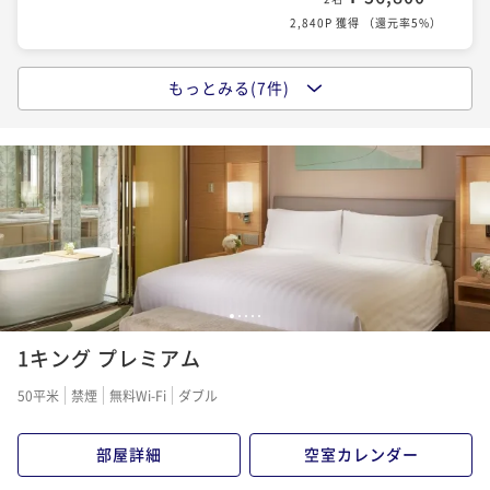
2,840P 獲得
（
還元率5%
）
もっとみる(7件)
【最大25％OFF】早期予約割引 ～事前支払（変更・取
消不可）～ ＜お部屋のみ＞
素泊まり
事前決済可
IN 15:00 - 24:00 OUT11:00
¥ 56,950 ~
2名
2,848P 獲得
（
還元率5%
）
【30日前までの予約で早期割引】アドバンスセーバー
1
2
3
4
5
＜朝食付き＞
1キング プレミアム
朝食付き
現地決済可
事前決済可
IN 15:00 - 24:00 OUT11:00
¥ 65,800 ~
2名
50平米
禁煙
無料Wi-Fi
ダブル
3,290P 獲得
（
還元率5%
）
部屋詳細
空室カレンダー