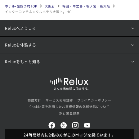
ホテル•旅館予約TOP
大阪府
梅田・中之島・桜ノ宮・新大阪
インターコンチネンタルホテル大阪 by IHG
Reluxへようこそ
Reluxを体験する
Reluxをもっと知る
勧誘方針
サービス利用規約
プライバシーポリシー
Cookie等を利用したお客様情報の外部送信について
旅行業登録票
24時間以内に2名の方がこのページを見ています。
© Loco Partners Inc. All rights reserved.