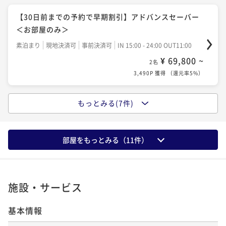
消不可）～ ＜朝食付き＞
¥ 86,000 ~
2名
【30日前までの予約で早期割引】アドバンスセーバー
朝食付き
事前決済可
IN 15:00 - 24:00 OUT11:00
4,300P 獲得
（
還元率5%
）
＜お部屋のみ＞
¥ 75,950 ~
2名
素泊まり
現地決済可
事前決済可
IN 15:00 - 24:00 OUT11:00
3,798P 獲得
（
還元率5%
）
朝食付き3連泊以上長期滞在プラン（事前支払・返金不
¥ 69,800 ~
2名
可）
3,490P 獲得
（
還元率5%
）
【ジム＆プール・浴場＆サウナ無料】お部屋のみベス
朝食付き
事前決済可
IN 15:00 - 24:00 OUT11:00
トフレキシブル（21～27階レギュラーフロア）
¥ 200,700 ~
2名
もっとみる(7件)
【最大25％OFF】早期予約割引 ～事前支払（変更・取
素泊まり
現地決済可
事前決済可
IN 15:00 - 24:00 OUT11:00
10,035P 獲得
（
還元率5%
）
消不可）～ ＜お部屋のみ＞
¥ 77,000 ~
2名
素泊まり
事前決済可
IN 15:00 - 24:00 OUT11:00
3,850P 獲得
（
還元率5%
）
部屋をもっとみる（
11
件）
¥ 71,950 ~
2名
3,598P 獲得
（
還元率5%
）
【セレブレーションステイ】ホテル特製アニバーサリ
施設・サービス
ーケーキ＆優雅な朝食付き
【30日前までの予約で早期割引】アドバンスセーバー
朝食付き
現地決済可
事前決済可
IN 15:00 - 24:00 OUT12:00
基本情報
＜朝食付き＞
¥ 81,950 ~
2名