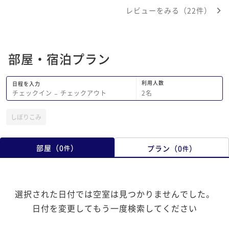
食事が少し減る度に、その都度大声で、
は晴れていなかったも
レビューをみる（22件）
逐一報告をされるのは、いかがなものか
が良かったです。晴れ
と思いました。 あまりにも目を光らせ
景が楽しめたかと思う
ているので、ものすごく急かされている
星が見られなかったの
様な気持ちになりましたし、厨房？のド
落ち着いた空間で広く
部屋・宿泊プラン
アを何度も何度も開け閉めする音と、そ
ドサイズかと思います
れぞれのお客さんの食事の実況報告が響
ました。 お風呂も景
き渡り、とても恥ずかしい様な複雑な気
ちよく入れる感じでし
利用人数
日程を入力
持ちでした。 プロのサービスなら、そ
元産の肉や野菜などの
2
名
チェックイン
−
チェックアウト
んな事は普通、もっと自然に把握し、静
共にとても美味しく彩
かにさり気なく知らせるものではないで
た機会があれば泊まり
しぼりこみ
しょうか？ 監視しているにも関わら
ず、まだ食べている料理を下げようと
し、ナイフとフォークを両手に持って食
部屋
（
0
）
プラン
（
0
）
件
件
している状況で、お下げしますと言わ
れ、大変失礼だなと感じました。 何の
ための把握と報告なのでしょうか？ゆっ
くりフルコース料理を楽しむ意味がある
選択された日付では空室は見つかりませんでした。
のか謎でした。 その報告の為なのか、
BGMもほとんど聞こえないので、人の
日付を変更してもう一度検索してください
話し声が響き筒抜けで、会話も楽しむ事
ができませんでした。 特にフレンチ系