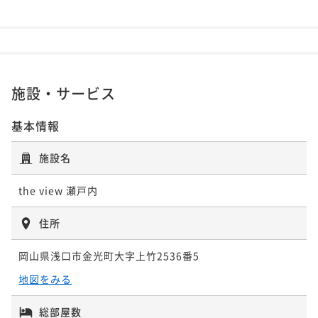
でありながら、こんなに配慮のないホテ
ルレストランは初めてでした。 この状
況でプロポーズなどは、きっと有り得な
いだろうなと感じました。 せっかくの
記念日でしたが、それ所か、正直お食事
の内容には全く集中して楽しめませんで
施設・サービス
した。それが本当に残念です。 記念日
サービス等も不可能ならば、HPや予約
基本情報
時の入力フォームに記念日の事を記入さ
せたり、ご相談くださいなどと、期待さ
施設名
せるような誇張表現は、記載しないで頂
きたいです。 リピートするかはまだわ
the view 瀬戸内
かりませんが、お値段相応のサービスへ
と改善がされないようでしたら、再来す
る場合でも、夕食は他で済ませて行こう
住所
かと思います。 屋上での夜の星空鑑賞
は、ボランティアの方が親切で、一所懸
岡山県浅口市金光町大字上竹2536番5
命お話して頂き、それが一番良い思い出
地図をみる
になりました。ありがとうございまし
た。
総部屋数