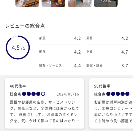
レビューの総合点
4.2
4.2
部屋
風呂
4.5
5
/
4.2
4.7
朝食
夕食
4.4
3.7
接客・サービス
施設・設備
40代後半
50代後半
総合点
2024/06/16
総合点
景観やお部屋の広さ、サービスドリン
お部屋は瀬戸内海が遠
ク、お風呂など、全体的には良かったで
え、水島コンビナート
す。 改善点として。 お食事のタイミン
奥にかなり小さくです
グを、気にかけて頂いてるのはわかりま
ても眺めの良い部屋で
すが、ひと口ひと口を凝視しておられ、
雨でしたが霧ではなか