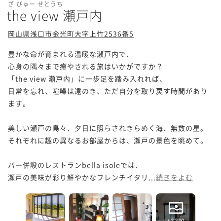
ざ びゅー せとうち
the view 瀬戸内
岡山県浅口市金光町大字上竹2536番5
豊かな命が育まれる温暖な瀬戸内で、

心身の隅々まで癒やされる旅はいかがですか？

「the view 瀬戸内」に一歩足を踏み入れれば、

日常を忘れ、喧噪は遠のき、ただ自分を取り戻す時間があり
ます。

美しい瀬戸の島々、夕日に照らされきらめく海、無数の星。

それぞれに趣の異なるお部屋からは、瀬戸の景色を眺めて。

バー併設のレストランbella isoleでは、

瀬戸の美味が彩り鮮やかなフレンチイタリ...
続きをよむ
+33枚