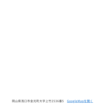
岡山県浅口市金光町大字上竹2536番5
GoogleMapを開く