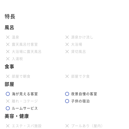
特長
風呂
温泉
源泉かけ流し
露天風呂付客室
大浴場
大浴場に露天風呂
貸切風呂
入湯税
食事
部屋で朝食
部屋で夕食
部屋
海が見える客室
夜景自慢の客室
離れ・コテージ
子供の宿泊
ルームサービス
美容・健康
エステ・スパ施設
プールあり（屋内）