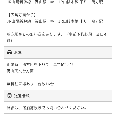
JR山陽新幹線　岡山駅　⇒　JR山陽本線 下り　鴨方駅

【広島方面から】

JR山陽新幹線　福山駅　⇒　JR山陽本線 上り　鴨方駅

鴨方駅からの無料送迎あります。（事前予約必須、当日不
お車
山陽道　鴨方ICを下りて　車で約15分

岡山天文台方面

無料駐車場あり　台数16台
送迎情報
詳細は、宿泊施設までお問い合わせください。