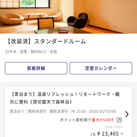
1
2
3
【改装済】スタンダードルーム
25平米
禁煙
無料Wi-Fi
和室
部屋詳細
空室カレンダー
【素泊まり】温泉リフレッシュ！リモートワーク・観
光に便利《貸切露天で森林浴》
素泊まり
現地決済可
事前決済可
IN 15:00 - 18:00 OUT10:00
ポイント即利用で
最大5％OFF
¥24,700~
¥ 23,465 ~
2名