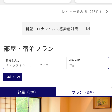
みませんでした。
く話しかけてくれて子
た！
レビューをみる（46件）
新型コロナウイルス感染症対策
部屋・宿泊プラン
利用人数
日程を入力
2
名
チェックイン
−
チェックアウト
しぼりこみ
部屋
（
7
）
プラン
（
3
）
件
件