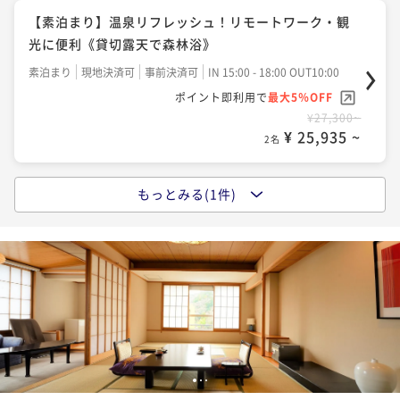
【素泊まり】温泉リフレッシュ！リモートワーク・観
光に便利《貸切露天で森林浴》
素泊まり
現地決済可
事前決済可
IN 15:00 - 18:00 OUT10:00
ポイント即利用で
最大5％OFF
¥27,300~
¥ 25,935 ~
2名
もっとみる(1件)
【温泉付き客室】☆一番人気☆温泉をご堪能いただけ
ます
二食付き
現地決済可
事前決済可
IN 15:00 - 18:00 OUT10:00
ポイント即利用で
最大5％OFF
¥40,000~
¥ 38,000 ~
2名
1
2
3