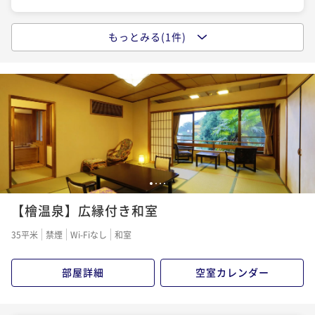
もっとみる(1件)
【スタンダードプラン】屋上貸切露天風呂無料
二食付き
現地決済可
事前決済可
IN 15:00 - 18:00 OUT10:00
ポイント即利用で
最大5％OFF
¥36,000~
¥ 34,200 ~
2名
1
2
3
4
【檜温泉】広縁付き和室
35平米
禁煙
Wi-Fiなし
和室
部屋詳細
空室カレンダー