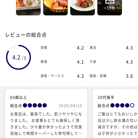
+39枚
レビューの総合点
4.2
4.3
部屋
風呂
4.2
5
/
4.1
4.3
朝食
夕食
4.3
3.8
接客・サービス
施設・設備
60歳以上
20代後半
総合点
2026/04/10
総合点
お風呂は、最高でした。肌ツヤツヤにな
ご飯はとてもおいしか
りました。 お食事もとても美味しく頂
呂は少し排水溝の匂い
きました。少々量が多かったようで完食
減点ですが、その他は
目指して時間オーバーした挙句残してす
は子供が小さかったで