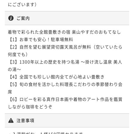
にございます）
ご案内
着物で彩られた全館畳敷きの宿 楽山やすだのおもてなし

【1】お車でも安心！駐車場無料

【2】自然を望む展望貸切露天風呂が無料（空いていたら
何度でも）

【3】1300年以上の歴史を持つ名湯 ～掛け流し温泉 美人
の湯～

【4】全国でも珍しい館内全てが心地よい畳敷き

【5】旬の食材を活かした料理長こだわりの季節替わり会
席

【6】ロビーを彩る真作日本画や着物のアート作品を鑑賞
しながら珈琲をどうぞ
注意事項
・入湯税がお一人様150円掛かります