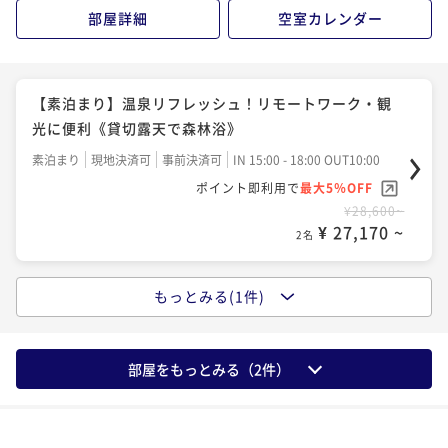
部屋詳細
空室カレンダー
【素泊まり】温泉リフレッシュ！リモートワーク・観
光に便利《貸切露天で森林浴》
素泊まり
現地決済可
事前決済可
IN 15:00 - 18:00 OUT10:00
ポイント即利用で
最大5％OFF
¥28,600~
¥ 27,170 ~
2名
もっとみる(1件)
【スタンダードプラン】屋上貸切露天風呂無料
二食付き
現地決済可
事前決済可
IN 15:00 - 18:00 OUT10:00
ポイント即利用で
最大5％OFF
部屋をもっとみる（
2
件）
¥42,000~
¥ 39,900 ~
2名