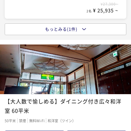
¥27,300~
¥ 25,935 ~
2名
もっとみる(1件)
【スタンダードプラン】屋上貸切露天風呂無料
二食付き
現地決済可
事前決済可
IN 15:00 - 18:00 OUT10:00
ポイント即利用で
最大5％OFF
¥40,000~
¥ 38,000 ~
2名
1
2
3
4
5
6
7
8
9
【大人数で愉しめる】ダイニング付き広々和洋
室 60平米
50平米
禁煙
無料Wi-Fi
和洋室（ツイン）