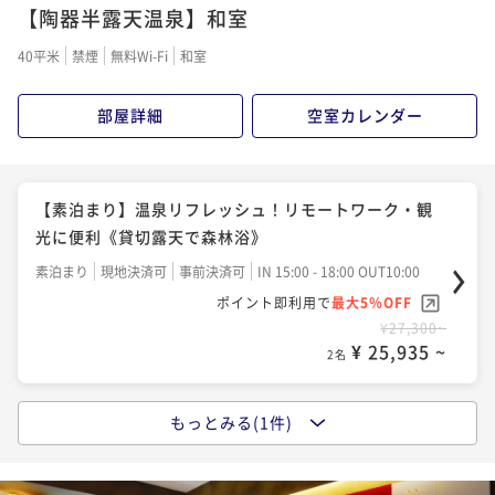
【陶器半露天温泉】和室
40平米
禁煙
無料Wi-Fi
和室
部屋詳細
空室カレンダー
【素泊まり】温泉リフレッシュ！リモートワーク・観
光に便利《貸切露天で森林浴》
素泊まり
現地決済可
事前決済可
IN 15:00 - 18:00 OUT10:00
ポイント即利用で
最大5％OFF
¥27,300~
¥ 25,935 ~
2名
もっとみる(1件)
【温泉付き客室】☆一番人気☆温泉をご堪能いただけ
ます
二食付き
現地決済可
事前決済可
IN 15:00 - 18:00 OUT10:00