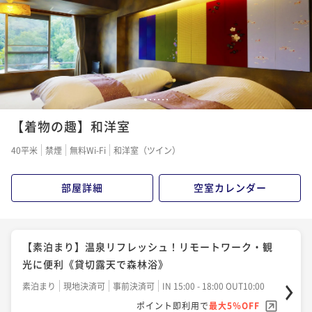
ポイント即利用で
最大5％OFF
¥40,000~
¥ 38,000 ~
2名
1
2
3
4
5
6
【着物の趣】和洋室
40平米
禁煙
無料Wi-Fi
和洋室（ツイン）
部屋詳細
空室カレンダー
【素泊まり】温泉リフレッシュ！リモートワーク・観
光に便利《貸切露天で森林浴》
素泊まり
現地決済可
事前決済可
IN 15:00 - 18:00 OUT10:00
ポイント即利用で
最大5％OFF