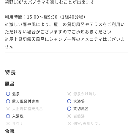
視野180°のパノラマを楽しむことが出来ます

利用時間：15:00～翌9:30（1組40分程）

※激しい雨や風により、屋上の貸切風呂やテラスをご利用い
ただけない場合がございますのでご承知おきください

※屋上貸切露天風呂にシャンプー等のアメニティはございま
せん
特長
風呂
温泉
源泉かけ流し
露天風呂付客室
大浴場
大浴場に露天風呂
貸切風呂
入湯税
岩盤浴
サウナ
個室/専用サウナ
食事