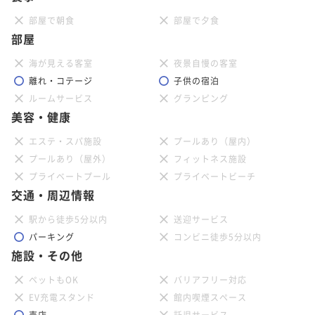
部屋で朝食
部屋で夕食
部屋
海が見える客室
夜景自慢の客室
離れ・コテージ
子供の宿泊
ルームサービス
グランピング
美容・健康
エステ・スパ施設
プールあり（屋内）
プールあり（屋外）
フィットネス施設
プライベートプール
プライベートビーチ
交通・周辺情報
駅から徒歩5分以内
送迎サービス
パーキング
コンビニ徒歩5分以内
施設・その他
ペットもOK
バリアフリー対応
EV充電スタンド
館内喫煙スペース
売店
託児サービス