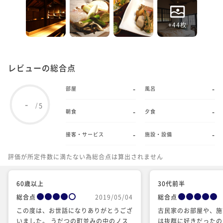
+44枚
レビューの総合点
-
-
部屋
風呂
-
5
/
-
-
朝食
夕食
-
-
接客・サービス
施設・設備
評価が所定件数に満たない為総合点は算出されません
60歳以上
30代前半
総合点
2019/05/04
総合点
この度は、お世話になりありがとうござ
古民家のお部屋や、施
いました。 うだつの町並みの中のノス
は抜群に好きだったの