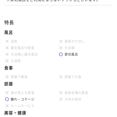
特長
風呂
温泉
源泉かけ流し
露天風呂付客室
大浴場
大浴場に露天風呂
貸切風呂
入湯税
食事
部屋で朝食
部屋で夕食
部屋
海が見える客室
夜景自慢の客室
離れ・コテージ
子供の宿泊
ルームサービス
美容・健康