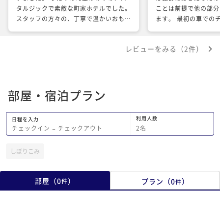
タルジックで素敵な町家ホテルでした。
ことは前提で他の部分
スタッフの方々の、丁寧で温かいおもて
ます。 最初の車でのチェックイン時の
なしの心がとても嬉しかったです。 Aさ
誘導対応。 岩盤浴の
んの夕食の鯛の紅白ソースもサプライズ
応。 外出予定時刻の
レビューをみる（2件）
で、主人誕生日のいい記念になりまし
箱から出しておいてく
た。 また、貸し切り風呂の予約を忘れ
したお願いの対応。 
ていたのに、なんとか組み込んで頂き感
冷やしておいてくれ、
謝しています。 私達の年代では、シャ
てきてくれる時にグラ
部屋・宿泊プラン
ワーだけというのはきついので、本当に
しぼりとともに持って
助かりました。 ありがとうございま
ウェルカムコーヒーサ
す。 今回は洋室のベッドルームでした
抜群に美味しかった。 どれをとって
利用人数
日程を入力
が、またいつか、広い和室に泊ってみた
とても心地よい、ステ
2
名
チェックイン
−
チェックアウト
いです。 帰りに、モネの池も見てきま
ただきました。 ぜひ
したよ。情報ありがとうございました。
いました！ ありがと
しぼりこみ
部屋
（
0
）
プラン
（
0
）
件
件