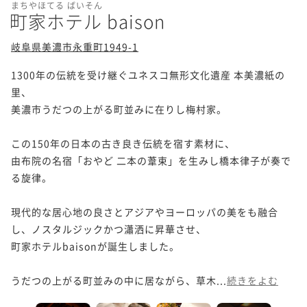
まちやほてる ばいそん
町家ホテル baison
岐阜県美濃市永重町1949-1
1300年の伝統を受け継ぐユネスコ無形文化遺産 本美濃紙の
里、

美濃市うだつの上がる町並みに在りし梅村家。

この150年の日本の古き良き伝統を宿す素材に、

由布院の名宿「おやど 二本の葦束」を生みし橋本律子が奏で
る旋律。

現代的な居心地の良さとアジアやヨーロッパの美をも融合
し、ノスタルジックかつ瀟洒に昇華させ、

町家ホテルbaisonが誕生しました。

うだつの上がる町並みの中に居ながら、草木...
続きをよむ