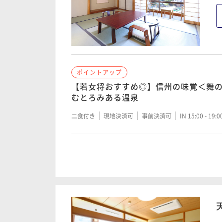
【女将太鼓判！】肉汁とけ出す、霜降
料理＞
二食付き
現地決済可
事前決済可
IN 15:00 - 19:
ポイントアップ
ポイントアップ
【夕・お部屋食または個室確約】＜舞
【若女将おすすめ◎】信州の味覚＜舞
天竜川を望むとろみある温泉
むとろみある温泉
二食付き
現地決済可
事前決済可
IN 15:00 - 19:
二食付き
現地決済可
事前決済可
IN 15:00 - 19:
ポイントアップ
ポイントアップ
子ども料金一律！【家族・ファミリー
【女将太鼓判！】肉汁とけ出す、霜降
板焼きを、みんなで贅沢に＜彩の料理
料理＞
二食付き
現地決済可
事前決済可
IN 15:00 - 19:
二食付き
現地決済可
事前決済可
IN 15:00 - 19: