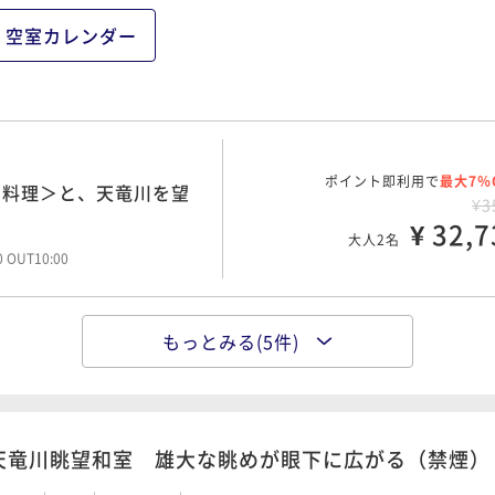
り和牛の鉄板焼き＜彩の
¥3
空室カレンダー
¥ 33,9
大人2名
00 OUT10:00
ポイント即利用で
最大7％
の料理＞信州の味覚と、
ポイント即利用で
最大7％
の料理＞と、天竜川を望
¥3
¥3
¥ 34,7
¥ 32,7
大人2名
大人2名
00 OUT10:00
00 OUT10:00
もっとみる(5件)
ポイント即利用で
最大7％
プラン】霜降り和牛の鉄
ポイント即利用で
最大12％
り和牛の鉄板焼き＜彩の
¥3
¥4
＞【お子様特典】
¥ 35,8
¥ 35,9
大人2名
大人2名
00 OUT10:00
00 OUT10:00
天竜川眺望和室 雄大な眺めが眼下に広がる（禁煙）