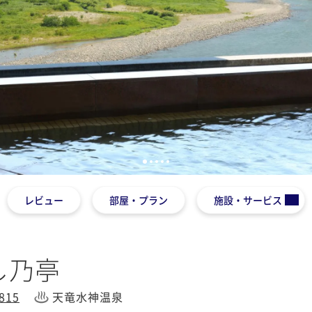
1
2
3
4
5
レビュー
部屋・プラン
施設・サービス
し乃亭
15
天竜水神温泉