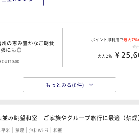
ポイント即利用で
最大7％
信州の恵み豊かなご朝食
¥2
出張にも◎
¥ 25,6
大人2名
00 OUT10:00
もっとみる(6件)
ポイント即利用で
最大7％
の料理＞と、天竜川を望
¥3
¥ 30,6
大人2名
00 OUT10:00
山並み眺望和室 ご家族やグループ旅行に最適（禁煙
1平米
禁煙
無料Wi-Fi
和室
ポイント即利用で
最大12％