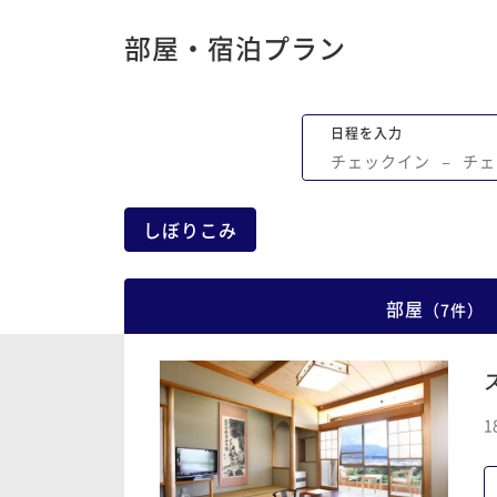
部屋・宿泊プラン
日程を入力
チェックイン
−
チェ
しぼりこみ
部屋
（
7
件
）
1