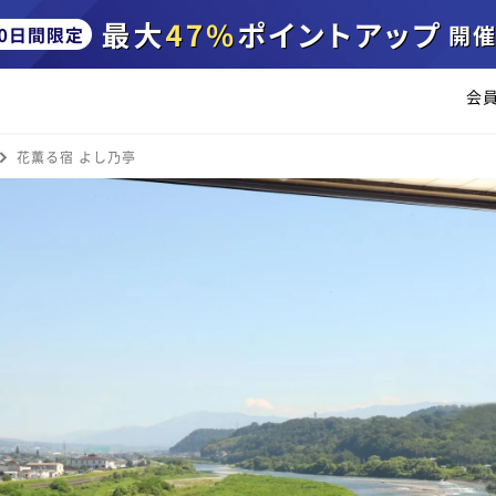
会
花薫る宿 よし乃亭