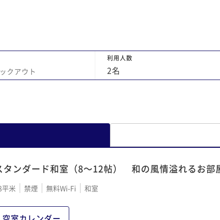
利用人数
2
名
ックアウト
スタンダード和室（8～12帖） 和の風情溢れるお部
8平米
禁煙
無料Wi-Fi
和室
空室カレンダー