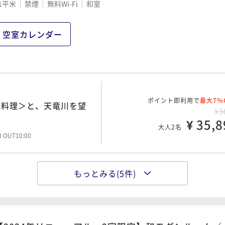
1平米
禁煙
無料Wi-Fi
和室
ポイント即利用で
最大7％
部屋でご夕食、二人っき
ポイント即利用で
最大7％
の料理＞信州の味覚と、
¥3
¥3
空室カレンダー
¥ 36,8
¥ 36,8
大人2名
大人2名
00 OUT10:00
00 OUT10:00
ポイント即利用で
最大7％
の料理＞霜降り和牛の鉄
ポイント即利用で
最大7％
プラン】霜降り和牛の鉄
ポイント即利用で
最大7％
¥4
の料理＞と、天竜川を望
¥4
¥3
＞【お子様特典】
¥ 39,9
¥ 37,9
大人2名
¥ 35,8
大人2名
大人2名
00 OUT10:00
00 OUT10:00
00 OUT10:00
もっとみる(5件)
ポイント即利用で
最大7％
部屋でご夕食、二人っき
ポイント即利用で
最大12％
り和牛の鉄板焼き＜彩の
¥4
¥4
¥ 38,8
¥ 38,8
大人2名
大人2名
00 OUT10:00
00 OUT10:00