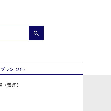
プラン
（
8
件
）
屋（禁煙）