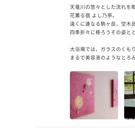
天竜川の悠々とした流れを眼
花薫る宿 よし乃亭。

遠くに連なる駒ヶ岳、空木岳
四季折々に移ろうその姿とと
大浴場では、ガラスのくも
まるで美容液のようなとろみ