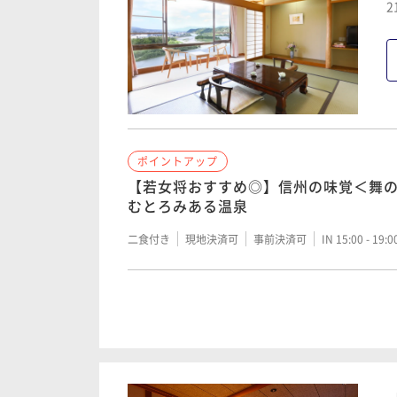
2
ポイントアップ
ポイントアップ
【カップルプラン】貸切風呂無料＆お
【夕・お部屋食または個室確約】＜舞
りでのんびりと
天竜川を望むとろみある温泉
二食付き
現地決済可
事前決済可
IN 15:00 - 19:
二食付き
現地決済可
事前決済可
IN 15:00 - 19:
ポイントアップ
ポイントアップ
ポイントアップ
【夕・お部屋食または個室確約】＜彩
子ども料金一律！【家族・ファミリー
【若女将おすすめ◎】信州の味覚＜舞
板焼き
板焼きを、みんなで贅沢に＜彩の料理
むとろみある温泉
二食付き
現地決済可
事前決済可
IN 15:00 - 19:
二食付き
現地決済可
事前決済可
IN 15:00 - 19:
二食付き
現地決済可
事前決済可
IN 15:00 - 19:
ポイントアップ
ポイントアップ
【カップルプラン】貸切風呂無料＆お
【女将太鼓判！】肉汁とけ出す、霜降
りでのんびりと
料理＞
二食付き
現地決済可
事前決済可
IN 15:00 - 19:
二食付き
現地決済可
事前決済可
IN 15:00 - 19: