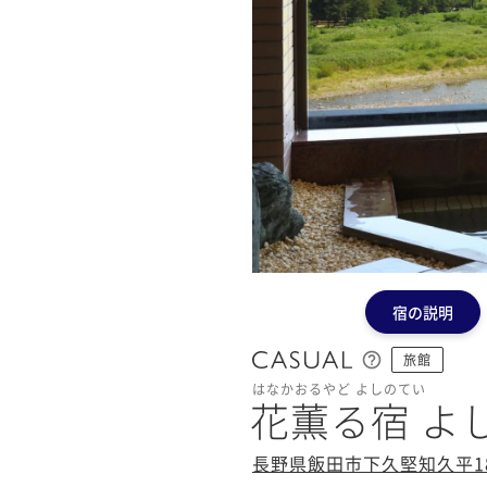
宿の説明
旅館
はなかおるやど よしのてい
花薫る宿 よ
長野県飯田市下久堅知久平18