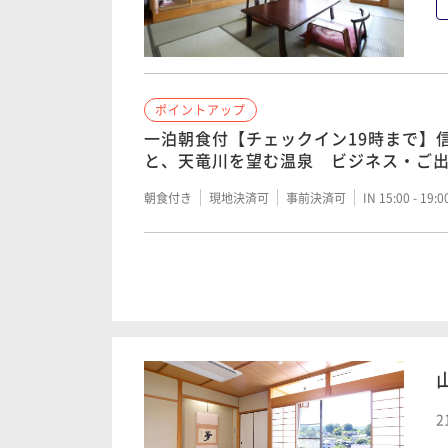
ポイントアップ
一泊朝食付【チェックイン19時まで】
と、天竜川を望む温泉 ビジネス・ご
朝食付き
現地決済可
事前決済可
IN 15:00 - 19:
ポイントアップ
【若女将おすすめ◎】信州の味覚＜舞
むとろみある温泉
二食付き
現地決済可
事前決済可
IN 15:00 - 19:
2
ポイントアップ