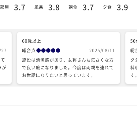
3.7
3.8
3.7
3.9
部屋
風呂
朝食
夕食
60歳以上
5
/27
総合点
2025/08/11
総
して
施設は清潔感があり、女将さんも気さくな方
夕
りが
で良い旅になりました。今度は両親を連れて
料
お世話になりたいと思っています。
す