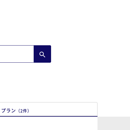
プラン
（
2
件
）