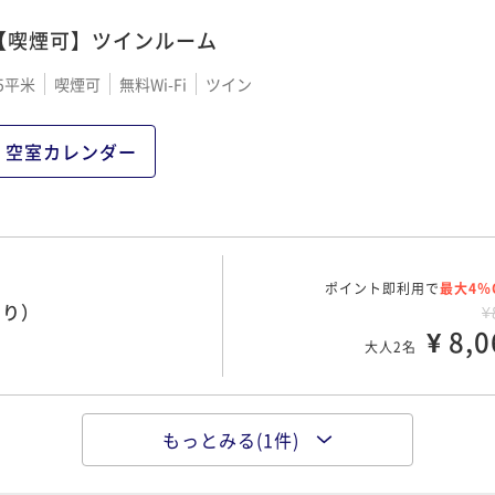
【喫煙可】ツインルーム
5平米
喫煙可
無料Wi-Fi
ツイン
空室カレンダー
ポイント即利用で
最大4％
泊り）
¥
¥ 8,0
大人2名
もっとみる(1件)
ポイント即利用で
最大17％
プラン（朝食付）
¥1