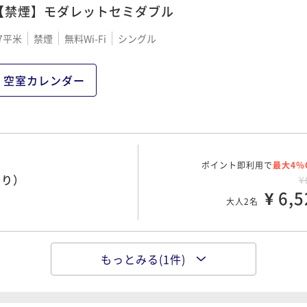
【禁煙】モダレットセミダブル
7平米
禁煙
無料Wi-Fi
シングル
空室カレンダー
ポイント即利用で
最大4％
泊り）
¥
¥ 6,5
大人2名
もっとみる(1件)
ポイント即利用で
最大7％
プラン（朝食付）
¥1
¥ 10,0
大人2名
00 OUT11:00