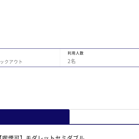
利用人数
2
名
ックアウト
【喫煙可】モダレットセミダブル