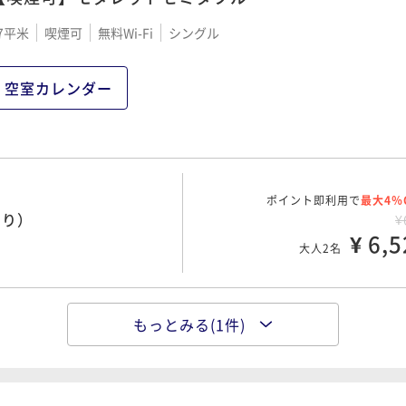
7平米
喫煙可
無料Wi-Fi
シングル
空室カレンダー
ポイント即利用で
最大4％
泊り）
¥
¥ 6,5
大人2名
もっとみる(1件)
ポイント即利用で
最大7％
プラン（朝食付）
¥1
¥ 10,0
大人2名
00 OUT11:00