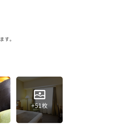


ます。

+51枚