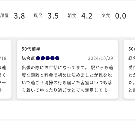
3.8
3.5
4.2
0.0
部屋
風呂
朝食
夕食
50代前半
6
/18
総合点
2024/10/29
総
は連
出張の際にお世話になってます。 駅からも適
受
良く
度な距離と料金で初めは決めましたが靴を脱
わ
ワー
いで過ごせ清掃の行き届いた客室はいつも落
た
は満
ち着いてゆったり過ごせとても満足してま
と
す。
く
に