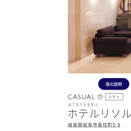
宿の説明
シティ
ほてるりそるぎふ
ホテルリソ
岐阜県岐阜市長住町5-8