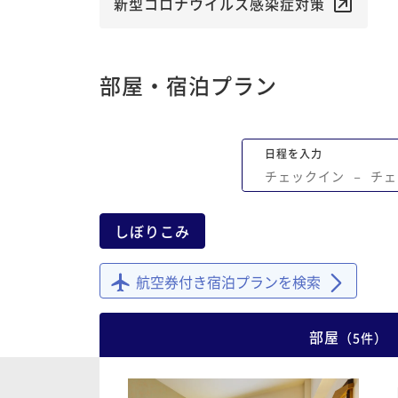
新型コロナウイルス感染症対策
部屋・宿泊プラン
日程を入力
チェックイン
−
チェ
しぼりこみ
航空券付き宿泊プランを検索
部屋
（
5
件
）