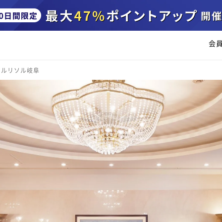
会
テルリソル岐阜