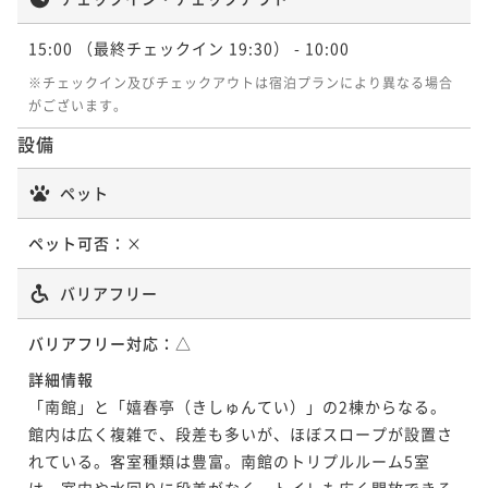
ポイントアップ
《バイキング》伊勢海老姿造り（国内産）一尾付き
15:00
（最終チェックイン 19:30）
- 10:00
二食付き
事前決済可
IN 15:00 - 19:00 OUT10:00
※チェックイン及びチェックアウトは宿泊プランにより異なる場合
がございます。
ポイント即利用で
最大7％OFF
¥57,200~
設備
¥ 53,196 ~
2名
ペット
ペット可否：
×
バリアフリー
バリアフリー対応：
△
詳細情報
「南館」と「嬉春亭（きしゅんてい）」の2棟からなる。
館内は広く複雑で、段差も多いが、ほぼスロープが設置さ
れている。客室種類は豊富。南館のトリプルルーム5室
は、室内や水回りに段差がなく、トイレも広く開放できる