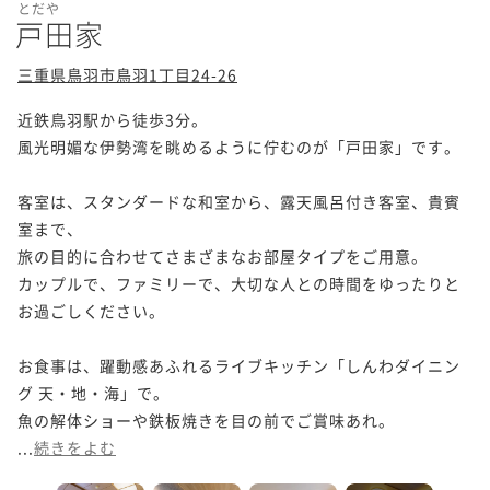
とだや
戸田家
三重県鳥羽市鳥羽1丁目24-26
近鉄鳥羽駅から徒歩3分。

風光明媚な伊勢湾を眺めるように佇むのが「戸田家」です。

客室は、スタンダードな和室から、露天風呂付き客室、貴賓
室まで、

旅の目的に合わせてさまざまなお部屋タイプをご用意。

カップルで、ファミリーで、大切な人との時間をゆったりと
お過ごしください。

お食事は、躍動感あふれるライブキッチン「しんわダイニン
グ 天・地・海」で。

魚の解体ショーや鉄板焼きを目の前でご賞味あれ。

...
続きをよむ