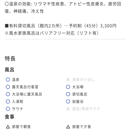
〇温泉の効能: リウマチ性疾患、アトピー性皮膚炎、疲労回
復、神経痛、冷え性

■有料貸切風呂（館内2カ所）…予約制（45分）3,300円

※風水家族風呂はバリアフリー対応（リフト有）
特長
風呂
温泉
源泉かけ流し
露天風呂付客室
大浴場
大浴場に露天風呂
貸切風呂
入湯税
岩盤浴
サウナ
個室/専用サウナ
食事
部屋で朝食
部屋で夕食