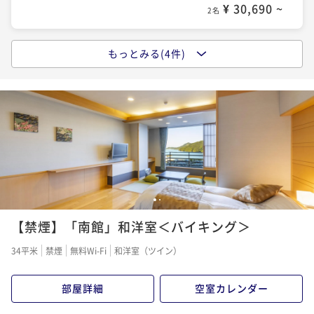
¥ 30,690 ~
¥ 53,196 ~
2名
2名
¥55,000~
¥ 51,150 ~
2名
もっとみる(4件)
ポイントアップ
《バイキング》レギュラープラン｜地魚の解体ショー
ポイントアップ
毎夜開催＆牛肉の鉄板焼など出来立て食べ放題
《バイキング》伊勢海老姿造り（国内産）一尾付き
二食付き
現地決済可
事前決済可
IN 15:00 - 19:00 OUT10:00
二食付き
事前決済可
IN 15:00 - 19:00 OUT10:00
ポイント即利用で
最大7％OFF
ポイント即利用で
最大7％OFF
¥35,200~
¥57,200~
¥ 32,736 ~
¥ 53,196 ~
2名
2名
1
2
ポイントアップ
【禁煙】「南館」和洋室＜バイキング＞
《バイキング》ウェルカムベビー特典付き｜ベビーグ
ッズ貸出｜子育てママ応援♪赤ちゃん・お子様歓迎！
34平米
禁煙
無料Wi-Fi
和洋室（ツイン）
二食付き
現地決済可
事前決済可
IN 15:00 - 19:30 OUT10:00
ポイント即利用で
最大7％OFF
部屋詳細
空室カレンダー
¥35,200~