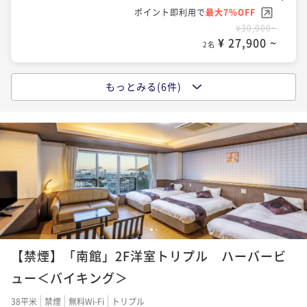
ポイント即利用で
最大7％OFF
¥30,000~
¥ 27,900 ~
2名
もっとみる(6件)
ポイントアップ
《バイキング》特典付！旅応援｜海側お約束｜お日に
ち限定｜地魚の解体ショー毎夜開催｜出来立て食べ放
題
二食付き
現地決済可
事前決済可
IN 14:00 - 19:00 OUT10:00
ポイント即利用で
最大7％OFF
¥30,800~
¥ 28,644 ~
2名
1
2
ポイントアップ
【禁煙】「南館」2F洋室トリプル ハーバービ
《バイキング》＜早割21＞レギュラープラン｜地魚の
解体ショー毎夜開催＆牛肉鉄板焼など出来立て食べ放
ュー＜バイキング＞
題
二食付き
現地決済可
事前決済可
IN 15:00 - 19:00 OUT10:00
38平米
禁煙
無料Wi-Fi
トリプル