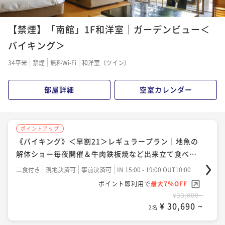
ポイントアップ
【禁煙】「南館」1F和洋室｜ガーデンビュー＜
《バイキング》ウェルカムベビー特典付き｜ベビーグ
ッズ貸出｜子育てママ応援♪赤ちゃん・お子様歓迎！
バイキング＞
二食付き
現地決済可
事前決済可
IN 15:00 - 19:30 OUT10:00
34平米
禁煙
無料Wi-Fi
和洋室（ツイン）
ポイント即利用で
最大7％OFF
¥35,200~
部屋詳細
空室カレンダー
¥ 32,736 ~
2名
ポイントアップ
ポイントアップ
《バイキング》松阪牛石板焼（A4等級／約80グラム）
《バイキング》＜早割21＞レギュラープラン｜地魚の
付き
解体ショー毎夜開催＆牛肉鉄板焼など出来立て食べ放
題
二食付き
事前決済可
IN 15:00 - 19:00 OUT10:00
二食付き
現地決済可
事前決済可
IN 15:00 - 19:00 OUT10:00
ポイント即利用で
最大7％OFF
ポイント即利用で
最大7％OFF
¥55,000~
¥33,000~
¥ 51,150 ~
¥ 30,690 ~
2名
2名