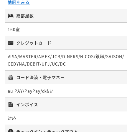
地図をみる
ポイントアップ
《バイキング》【夏得】小学生料金が大人半額！特典
総部屋数
付き｜家族で楽しむ夏休みイベントが満載！
160室
二食付き
現地決済可
事前決済可
IN 15:00 - 19:00 OUT10:00
ポイント即利用で
最大7％OFF
クレジットカード
¥41,800~
¥ 38,874 ~
2名
VISA/MASTER/AMEX/JCB/DINERS/NICOS/銀聯/SAISON/
CEDYNA/DEBIT/UFJ/UC/DC
ポイントアップ
コード決済・電子マネー
《バイキング》松阪牛石板焼（A4等級／約80グラム）
付き
au PAY/PayPay/d払い
二食付き
事前決済可
IN 15:00 - 19:00 OUT10:00
ポイント即利用で
最大7％OFF
インボイス
¥55,000~
¥ 51,150 ~
2名
対応
チェックイン・チェックアウト