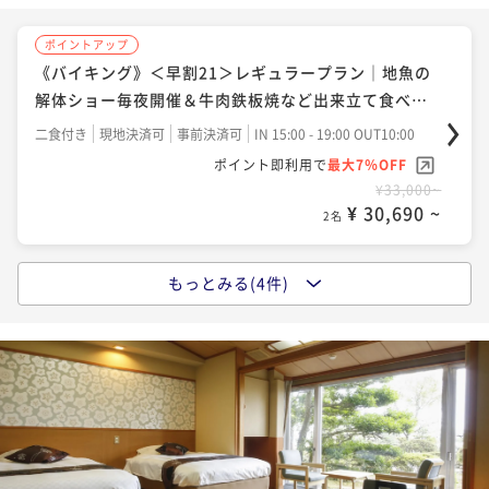
¥ 32,736 ~
2名
ポイントアップ
《バイキング》＜早割21＞レギュラープラン｜地魚の
ポイントアップ
解体ショー毎夜開催＆牛肉鉄板焼など出来立て食べ放
《バイキング》松阪牛石板焼（A4等級／約80グラム）
題
付き
二食付き
現地決済可
事前決済可
IN 15:00 - 19:00 OUT10:00
ポイント即利用で
最大7％OFF
二食付き
事前決済可
IN 15:00 - 19:00 OUT10:00
¥33,000~
ポイント即利用で
最大7％OFF
¥ 30,690 ~
2名
¥55,000~
¥ 51,150 ~
2名
もっとみる(4件)
ポイントアップ
《バイキング》レギュラープラン｜地魚の解体ショー
ポイントアップ
毎夜開催＆牛肉の鉄板焼など出来立て食べ放題
《バイキング》伊勢海老姿造り（国内産）一尾付き
二食付き
現地決済可
事前決済可
IN 15:00 - 19:00 OUT10:00
二食付き
事前決済可
IN 15:00 - 19:00 OUT10:00
ポイント即利用で
最大7％OFF
ポイント即利用で
最大7％OFF
¥35,200~
¥57,200~
¥ 32,736 ~
¥ 53,196 ~
2名
2名