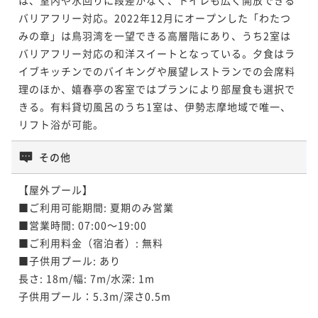
バリアフリー対応。2022年12月にオープンした「わたつ
みの章」は鳥羽湾を一望できる高層階にあり、うち2室は
バリアフリー対応の和洋スイートとなっている。夕食はラ
イブキッチンでのバイキングや展望レストランでの会席料
理のほか、嬉春亭の客室ではプランにより部屋食も選択で
きる。有料貸切風呂のうち1室は、伊勢志摩地域で唯一、
リフト浴が可能。
その他
【屋外プール】 

■ご利用可能期間: 夏期のみ営業

■営業時間: 07:00～19:00 

■ご利用料金（宿泊者）: 無料

■子供用プール: あり

長さ: 18m/幅: 7m/水深: 1m

子供用プール：5.3m/深さ0.5m 
