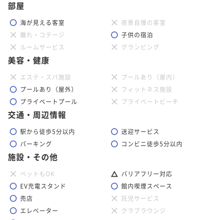
部屋
海が見える客室
夜景自慢の客室
離れ・コテージ
子供の宿泊
ルームサービス
グランピング
美容・健康
エステ・スパ施設
プールあり（屋内）
プールあり（屋外）
フィットネス施設
プライベートプール
プライベートビーチ
交通・周辺情報
駅から徒歩5分以内
送迎サービス
パーキング
コンビニ徒歩5分以内
施設・その他
ペットもOK
バリアフリー対応
EV充電スタンド
館内喫煙スペース
売店
託児サービス
エレベーター
クラブラウンジ