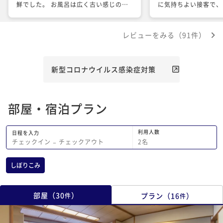
鮮でした。 お風呂は広く古い感じの浴
に気持ちよい接客で、
室でした。いくつも代金のかからない個
中でも指折りの良いホ
室風呂がありました。家族で行かれる方
た。 また、施設も掃
レビューをみる（91件）
は重宝すると思います。
おり、食事も質量とも
た。ありがとうござい
新型コロナウイルス感染症対策
部屋・宿泊プラン
利用人数
日程を入力
2
名
チェックイン
−
チェックアウト
しぼりこみ
部屋
（
30
）
プラン
（
16
）
件
件