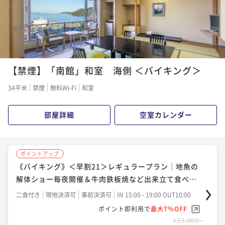
ポイント即利用で
最大7％OFF
ポイント即利用で
最大7％OFF
¥35,200~
¥35,200~
¥ 32,736 ~
¥ 32,736 ~
2名
2名
1
2
3
ポイントアップ
ポイントアップ
【禁煙】「南館」和室 海側 ＜バイキング＞
《バイキング》松阪牛石板焼（A4等級／約80グラム）
《バイキング》レギュラープラン｜地魚の解体ショー
付き
毎夜開催＆牛肉の鉄板焼など出来立て食べ放題
34平米
禁煙
無料Wi-Fi
和室
二食付き
事前決済可
IN 15:00 - 19:00 OUT10:00
二食付き
現地決済可
事前決済可
IN 15:00 - 19:00 OUT10:00
ポイント即利用で
最大7％OFF
ポイント即利用で
最大7％OFF
部屋詳細
空室カレンダー
¥55,000~
¥35,200~
¥ 51,150 ~
¥ 32,736 ~
2名
2名
ポイントアップ
《バイキング》＜早割21＞レギュラープラン｜地魚の
ポイントアップ
ポイントアップ
解体ショー毎夜開催＆牛肉鉄板焼など出来立て食べ放
《バイキング》伊勢海老姿造り（国内産）一尾付き
《バイキング》松阪牛石板焼（A4等級／約80グラム）
題
付き
二食付き
現地決済可
事前決済可
IN 15:00 - 19:00 OUT10:00
二食付き
事前決済可
IN 15:00 - 19:00 OUT10:00
ポイント即利用で
最大7％OFF
二食付き
事前決済可
IN 15:00 - 19:00 OUT10:00
ポイント即利用で
最大7％OFF
¥33,000~
¥57,200~
ポイント即利用で
最大7％OFF