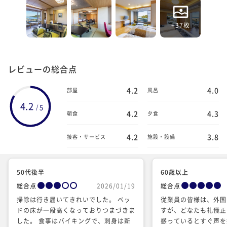
+37枚
レビューの総合点
4.2
4.0
部屋
風呂
4.2
5
/
4.2
4.3
朝食
夕食
4.2
3.8
接客・サービス
施設・設備
50代後半
60歳以上
総合点
2026/01/19
総合点
掃除は行き届いてきれいでした。 ベッ
従業員の皆様は、外国
ドの床が一段高くなっておりつまづきま
すが、どなたも礼儀正
した。 食事はバイキングで、刺身は新
惑っているとすぐ声を