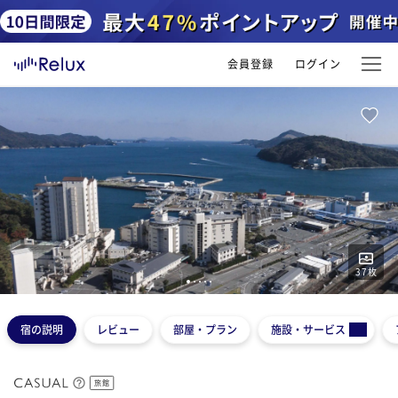
会員登録
ログイン
37
枚
1
2
3
4
5
宿の説明
レビュー
部屋・プラン
施設・サービス
旅館