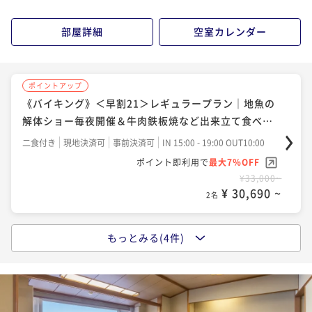
ポイント即利用で
最大7％OFF
¥33,000~
部屋詳細
空室カレンダー
¥ 30,690 ~
2名
ポイントアップ
ポイントアップ
《バイキング》レギュラープラン｜地魚の解体ショー
《バイキング》＜早割21＞レギュラープラン｜地魚の
毎夜開催＆牛肉の鉄板焼など出来立て食べ放題
解体ショー毎夜開催＆牛肉鉄板焼など出来立て食べ放
題
二食付き
現地決済可
事前決済可
IN 15:00 - 19:00 OUT10:00
二食付き
現地決済可
事前決済可
IN 15:00 - 19:00 OUT10:00
ポイント即利用で
最大7％OFF
ポイント即利用で
最大7％OFF
¥35,200~
¥33,000~
¥ 32,736 ~
¥ 30,690 ~
2名
2名
もっとみる(4件)
ポイントアップ
ポイントアップ
《バイキング》ウェルカムベビー特典付き｜ベビーグ
《バイキング》ウェルカムベビー特典付き｜ベビーグ
ッズ貸出｜子育てママ応援♪赤ちゃん・お子様歓迎！
ッズ貸出｜子育てママ応援♪赤ちゃん・お子様歓迎！
二食付き
現地決済可
事前決済可
IN 15:00 - 19:30 OUT10:00
二食付き
現地決済可
事前決済可
IN 15:00 - 19:30 OUT10:00