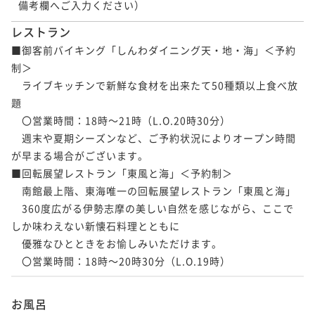
備考欄へご入力ください）
レストラン
■御客前バイキング「しんわダイニング天・地・海」＜予約
制＞

　ライブキッチンで新鮮な食材を出来たて50種類以上食べ放
題

　〇営業時間：18時～21時（L.O.20時30分）

　週末や夏期シーズンなど、ご予約状況によりオープン時間
が早まる場合がございます。

■回転展望レストラン「東風と海」＜予約制＞

　南館最上階、東海唯一の回転展望レストラン「東風と海」

　360度広がる伊勢志摩の美しい自然を感じながら、ここで
しか味わえない新懐石料理とともに

　優雅なひとときをお愉しみいただけます。

　〇営業時間：18時～20時30分（L.O.19時）
お風呂