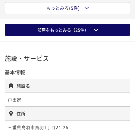
もっとみる(5件)
ポイントアップ
ポイントアップ
《バイキング》伊勢海老姿造り（国内産）一尾付き
《バイキング》レギュラープラン｜地魚の解体ショー
毎夜開催＆牛肉の鉄板焼など出来立て食べ放題
二食付き
事前決済可
IN 15:00 - 19:00 OUT10:00
部屋をもっとみる（
25
件）
二食付き
現地決済可
事前決済可
ポイント即利用で
IN 15:00 - 19:00 OUT10:00
最大7％OFF
¥57,200~
ポイント即利用で
最大7％OFF
¥ 53,196 ~
2名
¥35,200~
¥ 32,736 ~
2名
施設・サービス
基本情報
ポイントアップ
《バイキング》ウェルカムベビー特典付き｜ベビーグ
施設名
ッズ貸出｜子育てママ応援♪赤ちゃん・お子様歓迎！
戸田家
二食付き
現地決済可
事前決済可
IN 15:00 - 19:30 OUT10:00
ポイント即利用で
最大7％OFF
住所
¥35,200~
¥ 32,736 ~
2名
三重県鳥羽市鳥羽1丁目24-26