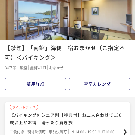
1
2
3
4
5
6
【禁煙】「南館」海側 宿おまかせ（ご指定不
可）＜バイキング＞
34平米
禁煙
無料Wi-Fi
おまかせ
部屋詳細
空室カレンダー
ポイントアップ
《バイキング》シニア割【特典付】お二人合わせて130
歳以上がお得！湯ったり寛ぎ旅
二食付き
現地決済可
事前決済可
IN 14:00 - 19:00 OUT10:00