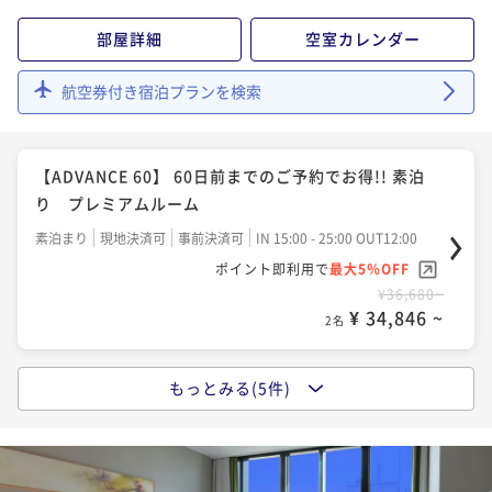
¥ 38,950 ~
2名
部屋詳細
空室カレンダー
【朝食付】温泉スパ利用無料・ベーシックステイプラ
航空券付き宿泊プランを検索
ン
朝食付き
現地決済可
事前決済可
IN 15:00 - 25:00 OUT12:00
【ADVANCE 60】 60日前までのご予約でお得!! 素泊
ポイント即利用で
最大5％OFF
り プレミアムルーム
¥47,000~
¥ 44,650 ~
2名
素泊まり
現地決済可
事前決済可
IN 15:00 - 25:00 OUT12:00
ポイント即利用で
最大5％OFF
¥36,680~
【連泊割】 2泊以上でお得にホテルライフを満喫！～
¥ 34,846 ~
2名
素泊り～ レギュラールーム
素泊まり
現地決済可
事前決済可
IN 15:00 - 25:00 OUT12:00
もっとみる(5件)
【ADVANCE 60】 60日前までのご予約でお得！！ 朝
ポイント即利用で
最大5％OFF
食付 プレミアムルーム
¥67,600~
¥ 64,220 ~
2名
朝食付き
現地決済可
事前決済可
IN 15:00 - 25:00 OUT12:00
ポイント即利用で
最大5％OFF