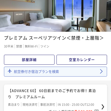
¥41,660~
【連泊割】 2泊以上でお得にホテルライフを満喫！～
¥ 39,577 ~
2名
朝食付～ レギュラールーム
朝食付き
現地決済可
事前決済可
IN 15:00 - 25:00 OUT12:00
【素泊り】上層階客室確約！温泉スパ利用無料・ベー
1
2
3
4
5
6
7
8
ポイント即利用で
最大5％OFF
シックステイプラン
¥77,440~
プレミアム スーペリアツイン＜禁煙・上層階＞
¥ 73,568 ~
2名
素泊まり
現地決済可
事前決済可
IN 15:00 - 24:00 OUT12:00
30平米
禁煙
無料Wi-Fi
ツイン
ポイント即利用で
最大5％OFF
¥44,000~
部屋詳細
空室カレンダー
¥ 41,800 ~
2名
航空券付き宿泊プランを検索
＜朝食付＞上層階客室確約！温泉スパ利用無料・ベー
シックステイプラン
【ADVANCE 60】 60日前までのご予約でお得!! 素泊
朝食付き
現地決済可
事前決済可
IN 15:00 - 25:00 OUT12:00
り プレミアムルーム
ポイント即利用で
最大5％OFF
素泊まり
現地決済可
事前決済可
IN 15:00 - 25:00 OUT12:00
¥50,000~
¥ 47,500 ~