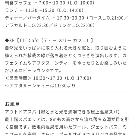
朝食ブッフェ … 7:00～10:30（L.O. 10:00）

ランチ … 11:30～15:30（L.O. 14:00）

ディナー／バータイム … 17:30~23:30（コースL.O.21:00／
アラカルトL.O.22:30／ドリンクL.O.23:00）

◆3F【TTT Cafe（ティー スリー カフェ）】

自然光をいっぱいに取り入れる大きな窓と、取り囲むように
植えられた植栽の緑が落ち着きとくつろぎを演出します。カ
フェタイムやアフタヌーンティーをゆったりとお楽しみいた
だけるロビーラウンジです。

＜営業時間＞ 10:30～17:30（L.O. 17:00）

※アフタヌーンティーは11:30より
お風呂
アウトドアスパ【緑と水と光を満喫できる屋上温泉スパ】

最上階スパエリアは、8mもの高さから流れ落ちる滝が目を引
く空間です。敷地内温泉を用いたプール、ジェットバス、ミ
ニプールを完備。さらに、プールサイドでドリンクや軽食を