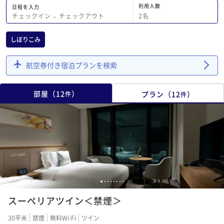
利用人数
日程を入力
2
名
チェックイン
−
チェックアウト
しぼりこみ
航空券付き宿泊プランを検索
部屋
（
12
）
プラン
（
12
）
件
件
1
2
3
4
5
6
7
8
スーペリアツイン＜禁煙＞
30平米
禁煙
無料Wi-Fi
ツイン