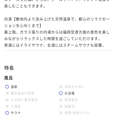
楽しむこともできます。

内湯【敷地内より汲み上げた天然温泉で、都心のリラクゼー
ションを心ゆくまで】

最上階、ガラス張りの内湯からは福岡空港方面の景色を楽し
みながらリラックスした時間を過ごしていただけます。

男湯にはドライサウナ、女湯にはスチームサウナも設置。
特長
風呂
温泉
源泉かけ流し
露天風呂付客室
大浴場
大浴場に露天風呂
貸切風呂
入湯税
岩盤浴
サウナ
個室/専用サウナ