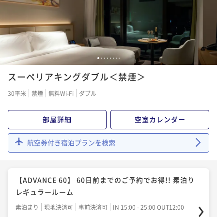
ポイント即利用で
最大5％OFF
¥39,180~
¥ 37,221 ~
2名
【素泊り】温泉スパ利用無料・ベーシックステイプラ
1
2
3
4
5
6
7
8
ン
スーペリアキングダブル＜禁煙＞
素泊まり
現地決済可
事前決済可
IN 15:00 - 25:00 OUT12:00
30平米
禁煙
無料Wi-Fi
ダブル
ポイント即利用で
最大5％OFF
¥41,000~
部屋詳細
空室カレンダー
¥ 38,950 ~
2名
航空券付き宿泊プランを検索
【朝食付】温泉スパ利用無料・ベーシックステイプラ
ン
【ADVANCE 60】 60日前までのご予約でお得!! 素泊り
朝食付き
現地決済可
事前決済可
IN 15:00 - 25:00 OUT12:00
レギュラールーム
ポイント即利用で
最大5％OFF
素泊まり
現地決済可
事前決済可
IN 15:00 - 25:00 OUT12:00
¥47,000~