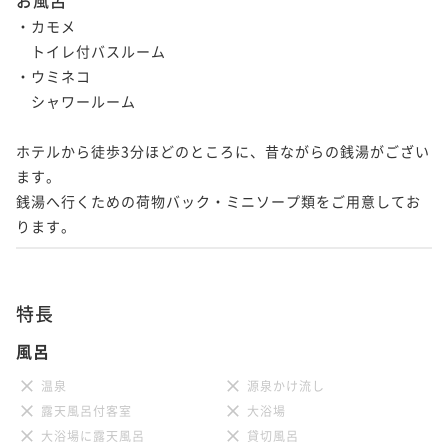
・カモメ

　トイレ付バスルーム

・ウミネコ

　シャワールーム

ホテルから徒歩3分ほどのところに、昔ながらの銭湯がござい
ます。

銭湯へ行くための荷物バック・ミニソープ類をご用意してお
ります。
特長
風呂
温泉
源泉かけ流し
露天風呂付客室
大浴場
大浴場に露天風呂
貸切風呂