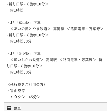
−新町口駅−＜徒歩10分＞

　約1時間

・JR「富山駅」下車

　＜あいの風とやま鉄道＞−高岡駅−＜路面電車・万葉線＞
−新町口駅−＜徒歩10分＞

　約1時間30分

・JR「金沢駅」下車

　＜IRいしかわ鉄道＞−高岡駅−＜路面電車・万葉線＞−新
町口駅−＜徒歩10分＞

　約1時間30分

《飛行機をご利用の方》

・富山空港

　＜タクシー45分＞
お車