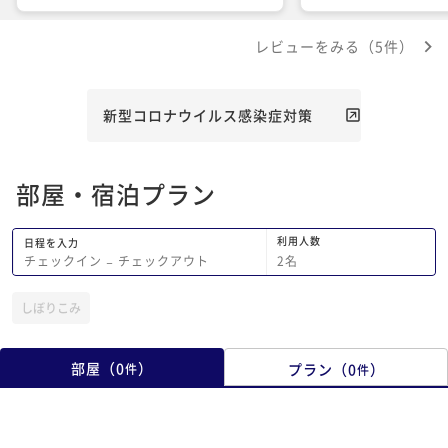
お菓子なども、拘りが詰まった美味しく
て素敵なものでした。内川の景色も綺麗
レビューをみる（5件）
で、夕方と早朝にお散歩するととてもリ
ラックスできます。チェックアウトする
時に、行ってきます、と言いたくなって
しまうような、アットホームなお宿でし
新型コロナウイルス感染症対策
た。ありがとうございました。
部屋・宿泊プラン
利用人数
日程を入力
2
名
チェックイン
−
チェックアウト
しぼりこみ
部屋
（
0
）
プラン
（
0
）
件
件