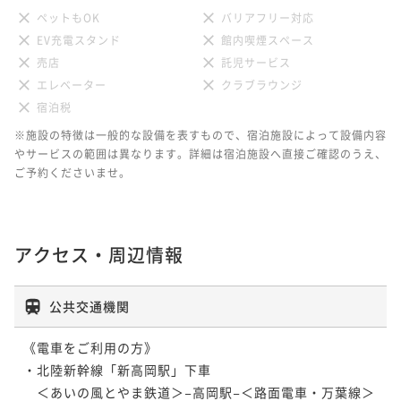
ペットもOK
バリアフリー対応
EV充電スタンド
館内喫煙スペース
売店
託児サービス
エレベーター
クラブラウンジ
宿泊税
※施設の特徴は一般的な設備を表すもので、宿泊施設によって設備内容
やサービスの範囲は異なります。詳細は宿泊施設へ直接ご確認のうえ、
ご予約くださいませ。
アクセス・周辺情報
公共交通機関
《電車をご利用の方》

・北陸新幹線「新高岡駅」下車

　＜あいの風とやま鉄道＞−高岡駅−＜路面電車・万葉線＞