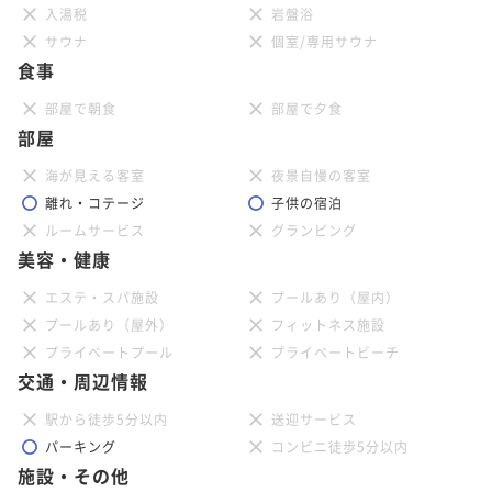
入湯税
岩盤浴
サウナ
個室/専用サウナ
食事
部屋で朝食
部屋で夕食
部屋
海が見える客室
夜景自慢の客室
離れ・コテージ
子供の宿泊
ルームサービス
グランピング
美容・健康
エステ・スパ施設
プールあり（屋内）
プールあり（屋外）
フィットネス施設
プライベートプール
プライベートビーチ
交通・周辺情報
駅から徒歩5分以内
送迎サービス
パーキング
コンビニ徒歩5分以内
施設・その他