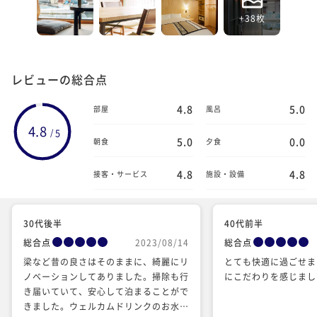
+38枚
レビューの総合点
4.8
5.0
部屋
風呂
4.8
5
/
5.0
0.0
朝食
夕食
4.8
4.8
接客・サービス
施設・設備
30代後半
40代前半
総合点
2023/08/14
総合点
梁など昔の良さはそのままに、綺麗にリ
とても快適に過ごせま
ノベーションしてありました。掃除も行
にこだわりを感じまし
き届いていて、安心して泊まることがで
きました。ウェルカムドリンクのお水や