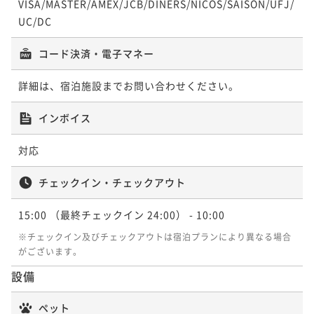
VISA/MASTER/AMEX/JCB/DINERS/NICOS/SAISON/UFJ/
【早割りプラン】 28日前までの予約でお得！（朝食付
UC/DC
き）
朝食付き
現地決済可
事前決済可
IN 15:00 - 22:00 OUT10:00
コード決済・電子マネー
ポイント即利用で
最大5％OFF
¥24,764~
詳細は、宿泊施設までお問い合わせください。
¥ 23,525 ~
2名
インボイス
明治十七年創業の≪お茶の老舗≫で気軽にプチ抹茶体
対応
験プラン～おいしいお抹茶をどうぞ～朝食付き
チェックイン・チェックアウト
朝食付き
現地決済可
事前決済可
IN 15:00 - 24:00 OUT10:00
ポイント即利用で
最大5％OFF
15:00
（最終チェックイン 24:00）
- 10:00
¥27,280~
¥ 25,916 ~
※チェックイン及びチェックアウトは宿泊プランにより異なる場合
2名
がございます。
設備
ペット