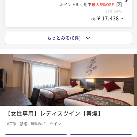
ポイント即利用で
最大5％OFF
ポイント即利用で
最大5％OFF
¥23,816~
¥18,356~
¥ 22,625 ~
2名
¥ 17,438 ~
2名
もっとみる(6件)
【早割りプラン】 28日前までの予約でお得！（朝食付
【早割りプラン】 28日前までの予約でお得！（素泊
き）
り）
朝食付き
現地決済可
事前決済可
IN 15:00 - 22:00 OUT10:00
素泊まり
現地決済可
事前決済可
IN 15:00 - 22:00 OUT10:00
ポイント即利用で
最大5％OFF
ポイント即利用で
最大5％OFF
¥24,368~
¥18,774~
¥ 23,149 ~
2名
¥ 17,835 ~
2名
【WEB予約限定】1日の始まりは朝から☆朝食付きプラ
【WEB予約限定】お食事いらず☆島根県へのお出かけ
ンで元気にご出発！（朝食付き）
や出張に！（素泊り）
【女性専用】レディスツイン【禁煙】
朝食付き
現地決済可
事前決済可
IN 15:00 - 22:00 OUT10:00
素泊まり
現地決済可
事前決済可
IN 15:00 - 22:00 OUT10:00
18平米
禁煙
無料Wi-Fi
ツイン
ポイント即利用で
最大5％OFF
ポイント即利用で
最大5％OFF
¥25,040~
¥18,860~