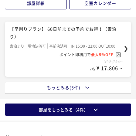
¥ 23,788 ~
部屋詳細
空室カレンダー
2名
¥ 17,917 ~
2名
明治十七年創業の≪お茶の老舗≫で気軽にプチ抹茶体
【早割りプラン】 60日前までの予約でお得！（朝食付
【早割りプラン】 60日前までの予約でお得！（素泊
験プラン～おいしいお抹茶をどうぞ～朝食付き
き）
り）
朝食付き
現地決済可
事前決済可
IN 15:00 - 24:00 OUT10:00
朝食付き
現地決済可
事前決済可
IN 15:00 - 22:00 OUT10:00
素泊まり
現地決済可
事前決済可
IN 15:00 - 22:00 OUT10:00
ポイント即利用で
最大5％OFF
ポイント即利用で
最大5％OFF
ポイント即利用で
最大5％OFF
¥26,840~
¥23,816~
¥18,744~
¥ 25,498 ~
2名
¥ 22,625 ~
2名
¥ 17,806 ~
2名
もっとみる(5件)
【早割りプラン】 28日前までの予約でお得！（朝食付
【早割りプラン】 28日前までの予約でお得！（素泊
き）
り）
朝食付き
現地決済可
事前決済可
IN 15:00 - 22:00 OUT10:00
素泊まり
現地決済可
事前決済可
IN 15:00 - 22:00 OUT10:00
部屋をもっとみる（
4
件）
ポイント即利用で
最大5％OFF
ポイント即利用で
最大5％OFF
¥24,368~
¥19,170~
¥ 23,149 ~
2名
¥ 18,211 ~
2名