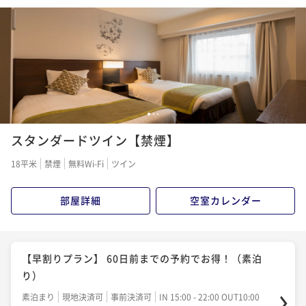
素泊まり
現地決済可
事前決済可
IN 15:00 - 22:00 OUT10:00
ポイント即利用で
最大5％OFF
¥18,774~
¥ 17,835 ~
2名
【WEB予約限定】お食事いらず☆島根県へのお出かけ
1
2
3
や出張に！（素泊り）
スタンダードツイン【禁煙】
素泊まり
現地決済可
事前決済可
IN 15:00 - 22:00 OUT10:00
18平米
禁煙
無料Wi-Fi
ツイン
ポイント即利用で
最大5％OFF
¥18,860~
部屋詳細
空室カレンダー
¥ 17,917 ~
2名
【早割りプラン】 60日前までの予約でお得！（朝食付
【早割りプラン】 60日前までの予約でお得！（素泊
き）
り）
朝食付き
現地決済可
事前決済可
IN 15:00 - 22:00 OUT10:00
素泊まり
現地決済可
事前決済可
IN 15:00 - 22:00 OUT10:00