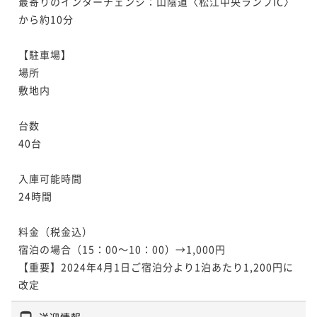
最寄りのインターチェンジ：山陰道〈松江中央ランプIC〉
から約10分

【駐車場】

場所	

敷地内

台数	

40台

入庫可能時間	

24時間

料金（税金込）	

宿泊の場合（15：00～10：00）→1,000円

【重要】2024年4月1日ご宿泊分より1泊あたり1,200円に
改定
送迎情報