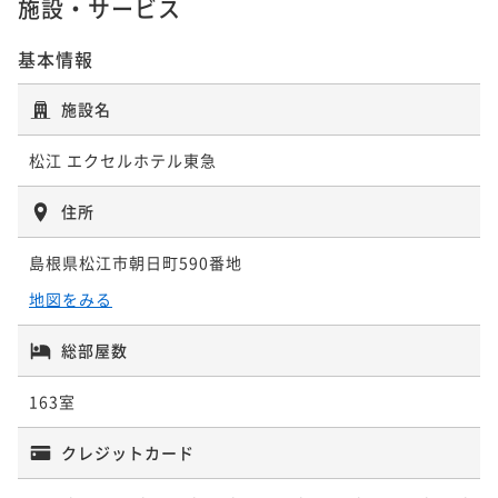
施設・サービス
【WEB予約限定】1日の始まりは朝から☆朝食付きプラ
基本情報
ReFaシャワーヘッド完備≪レディースフロア≫に宿泊
ンで元気にご出発！（朝食付き）
♪JILLSTUARTバスタイムセット付 素泊り
施設名
朝食付き
現地決済可
事前決済可
IN 15:00 - 22:00 OUT10:00
素泊まり
現地決済可
事前決済可
IN 15:00 - 24:00 OUT10:00
ポイント即利用で
最大5％OFF
ポイント即利用で
最大5％OFF
松江 エクセルホテル東急
¥25,040~
¥19,300~
¥ 23,788 ~
2名
¥ 18,335 ~
2名
住所
島根県松江市朝日町590番地
明治十七年創業の≪お茶の老舗≫で気軽にプチ抹茶体
【早割りプラン】 60日前までの予約でお得！（朝食付
地図をみる
験プラン～おいしいお抹茶をどうぞ～朝食付き
き）
朝食付き
現地決済可
事前決済可
IN 15:00 - 24:00 OUT10:00
朝食付き
現地決済可
事前決済可
IN 15:00 - 22:00 OUT10:00
総部屋数
ポイント即利用で
最大5％OFF
ポイント即利用で
最大5％OFF
¥26,840~
163室
¥24,204~
¥ 25,498 ~
2名
¥ 22,993 ~
2名
クレジットカード