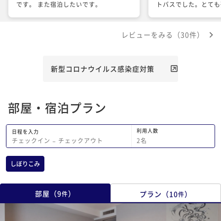
です。 また宿泊したいです。
トバスでした。とても
施設側かRelux側か
違っているのであれば
レビューをみる（30件）
たいです。
新型コロナウイルス感染症対策
部屋・宿泊プラン
利用人数
日程を入力
2
名
チェックイン
−
チェックアウト
しぼりこみ
部屋
（
9
）
プラン
（
10
）
件
件