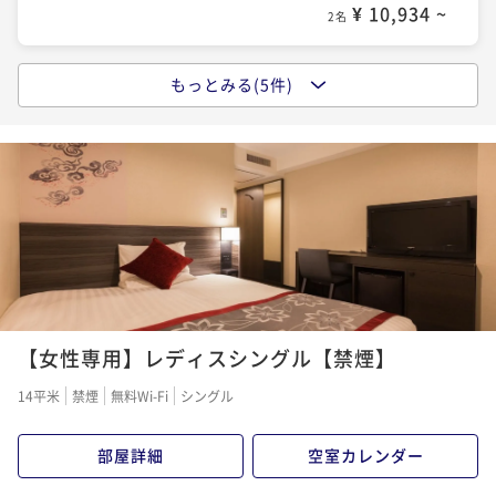
¥ 10,934 ~
2名
もっとみる(5件)
【早割りプラン】 28日前までの予約でお得！（素泊
り）
素泊まり
現地決済可
事前決済可
IN 15:00 - 22:00 OUT10:00
ポイント即利用で
最大5％OFF
¥11,772~
¥ 11,183 ~
2名
スタンダードシングルに2名で宿泊★専用プラン（素泊
り）
【女性専用】レディスシングル【禁煙】
素泊まり
現地決済可
事前決済可
IN 15:00 - 22:00 OUT10:00
14平米
禁煙
無料Wi-Fi
シングル
ポイント即利用で
最大5％OFF
¥11,980~
部屋詳細
空室カレンダー
¥ 11,381 ~
2名