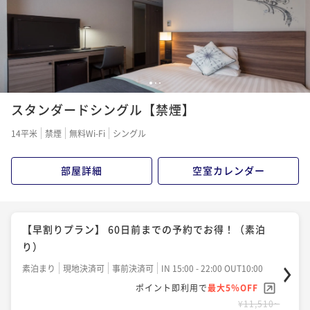
1
2
3
スタンダードシングル【禁煙】
14平米
禁煙
無料Wi-Fi
シングル
部屋詳細
空室カレンダー
【早割りプラン】 60日前までの予約でお得！（素泊
り）
素泊まり
現地決済可
事前決済可
IN 15:00 - 22:00 OUT10:00
ポイント即利用で
最大5％OFF
¥11,510~