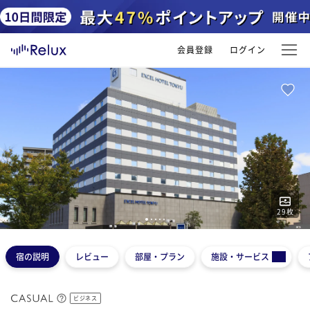
会員登録
ログイン
29
枚
1
2
3
4
5
宿の説明
レビュー
部屋・プラン
施設・サービス
ビジネス