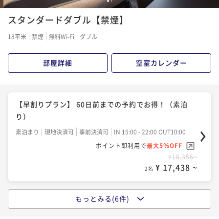
【早割りプラン】 60日前までの予約でお得！（朝食付
1
2
付き）
き）
スタンダードダブル【禁煙】
朝食付き
現地決済可
事前決済可
IN 15:00 - 22:00 OUT10:00
朝食付き
現地決済可
事前決済可
IN 15:00 - 22:00 OUT10:00
18平米
禁煙
無料Wi-Fi
ダブル
ポイント即利用で
最大5％OFF
ポイント即利用で
最大5％OFF
¥19,800~
¥17,182~
¥ 18,810 ~
部屋詳細
空室カレンダー
2名
¥ 16,322 ~
2名
【早割りプラン】 28日前までの予約でお得！（朝食付
【早割りプラン】 60日前までの予約でお得！（素泊
き）
り）
朝食付き
現地決済可
事前決済可
IN 15:00 - 22:00 OUT10:00
素泊まり
現地決済可
事前決済可
IN 15:00 - 22:00 OUT10:00
ポイント即利用で
最大5％OFF
ポイント即利用で
最大5％OFF
¥17,582~
¥18,356~
¥ 16,702 ~
2名
¥ 17,438 ~
2名
もっとみる(6件)
【早割りプラン】 28日前までの予約でお得！（素泊
り）