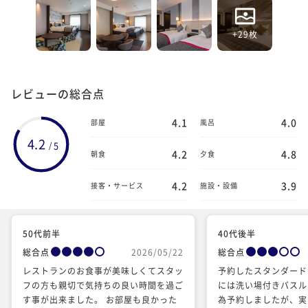
+29枚
レビューの総合点
4.1
4.0
部屋
風呂
4.2
5
/
4.2
4.8
朝食
夕食
4.2
3.9
接客・サービス
施設・設備
50代前半
40代後半
総合点
2026/05/22
総合点
レストランのお食事が美味しくてスタッ
予約したスタンダード
フの方も親切で気持ちの良い時間を過ご
には洗い場付きバスル
す事が出来ました。 お部屋も良かった
為予約しましたが、実