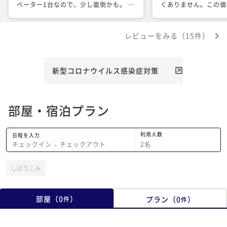
ベーター1台なので、少し面倒かも。 あ
くありません。この価
と朝食が9時までOKなのに対し、チェ
ようがありません。朝
ックアウトが10時なので注意(11時かと
た。 コストパフォー
レビューをみる（15件）
勘違いしがちである) アメニティ含め設
と思います。
備的に不満はなく、値段も安く、良いホ
テルだと思います。
新型コロナウイルス感染症対策
部屋・宿泊プラン
利用人数
日程を入力
2
名
チェックイン
−
チェックアウト
しぼりこみ
部屋
（
0
）
プラン
（
0
）
件
件