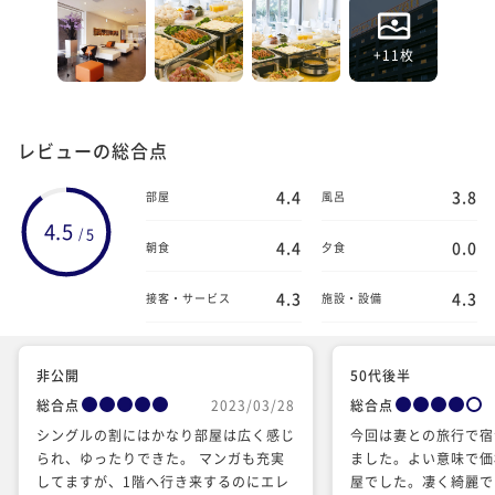
+11枚
レビューの総合点
4.4
3.8
部屋
風呂
4.5
5
/
4.4
0.0
朝食
夕食
4.3
4.3
接客・サービス
施設・設備
非公開
50代後半
総合点
2023/03/28
総合点
シングルの割にはかなり部屋は広く感じ
今回は妻との旅行で宿
られ、ゆったりできた。 マンガも充実
ました。よい意味で価
してますが、1階へ行き来するのにエレ
屋でした。凄く綺麗で