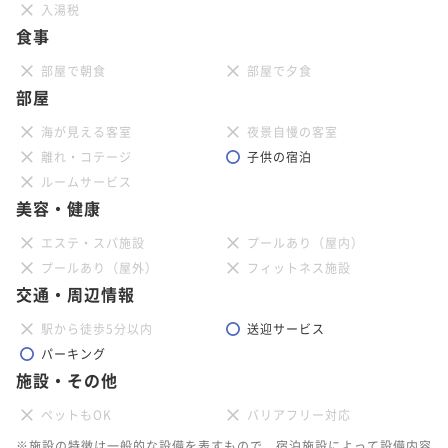
入湯税
食事
部屋で朝食
部屋で夕食
部屋
海が見える客室
夜景自慢の客室
離れ・コテージ
子供の宿泊
ルームサービス
美容・健康
エステ・スパ施設
プールあり（屋内）
プールあり（屋外）
フィットネス施設
交通・周辺情報
駅から徒歩5分以内
送迎サービス
パーキング
施設・その他
ペットもOK
バリアフリー対応
※施設の特徴は一般的な設備を表すもので、宿泊施設によって設備内容