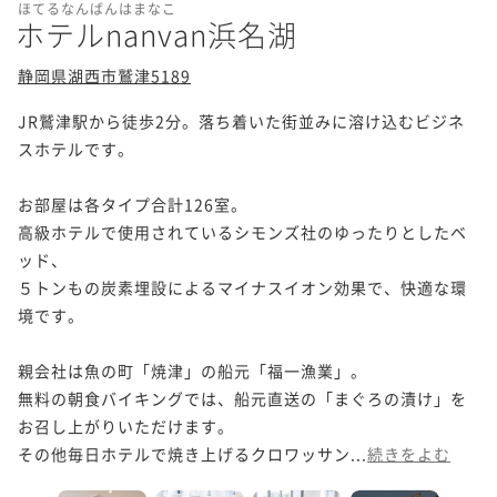
ほてるなんばんはまなこ
ホテルnanvan浜名湖
静岡県湖西市鷲津5189
JR鷲津駅から徒歩2分。落ち着いた街並みに溶け込むビジネ
スホテルです。

お部屋は各タイプ合計126室。

高級ホテルで使用されているシモンズ社のゆったりとしたベ
ッド、

５トンもの炭素埋設によるマイナスイオン効果で、快適な環
境です。

親会社は魚の町「焼津」の船元「福一漁業」。

無料の朝食バイキングでは、船元直送の「まぐろの漬け」を
お召し上がりいただけます。

その他毎日ホテルで焼き上げるクロワッサン...
続きをよむ