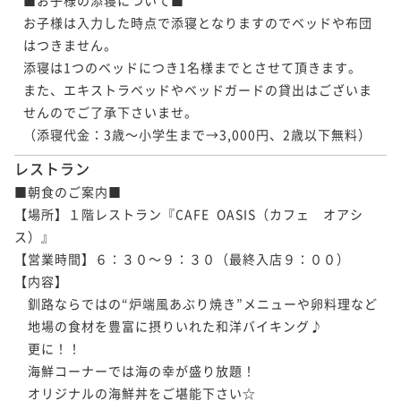
お子様は入力した時点で添寝となりますのでベッドや布団
はつきません。

添寝は1つのベッドにつき1名様までとさせて頂きます。

また、エキストラベッドやベッドガードの貸出はございま
せんのでご了承下さいませ。

（添寝代金：3歳～小学生まで→3,000円、2歳以下無料）
レストラン
■朝食のご案内■ 

【場所】１階レストラン『CAFE  OASIS（カフェ　オアシ
ス）』

【営業時間】６：３０～９：３０（最終入店９：００） 

【内容】

　釧路ならではの“炉端風あぶり焼き”メニューや卵料理など

　地場の食材を豊富に摂りいれた和洋バイキング♪

　更に！！

　海鮮コーナーでは海の幸が盛り放題！

　オリジナルの海鮮丼をご堪能下さい☆
