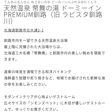
てんねんおんせん ぬさまいのゆ どーみーいんぷれみあむくしろ
天然温泉 幣舞の湯 ドーミーイン
PREMIUM釧路（旧 ラビスタ釧路
川）
北海道釧路市北大通2-1
釧路市内を一望できる天然温泉大浴場

最上階に完備された大浴場からは、

北海道三大名橋「幣舞橋」と釧路市内の美しい眺めを堪能で
きます。

道東の味覚を満喫できる和洋バイキング

海鮮盛り放題や炙り焼きなど、地場で水揚げされた新鮮な海
の幸をお楽しみください。

モダンインテリアが心地よいゲストルーム

広々サイズの「シモンズベット」に木目が優しいゲストルー
ムで、ゆっくりお寛ぎください。