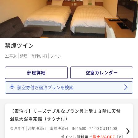
禁煙ツイン
21平米
禁煙
有料Wi-Fi
ツイン
部屋詳細
空室カレンダー
航空券付き宿泊プランを検索
【素泊り】リーズナブルなプラン最上階１３階に天然
温泉大浴場完備（サウナ付）
素泊まり
現地決済可
事前決済可
IN 15:00 - 24:00 OUT11:00
ポイント即利用で
最大5％OFF