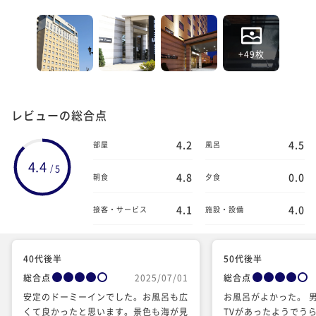
+49枚
レビューの総合点
4.2
4.5
部屋
風呂
4.4
5
/
4.8
0.0
朝食
夕食
4.1
4.0
接客・サービス
施設・設備
40代後半
50代後半
総合点
2025/07/01
総合点
安定のドーミーインでした。お風呂も広
お風呂がよかった。 
くて良かったと思います。景色も海が見
TVがあったようでう