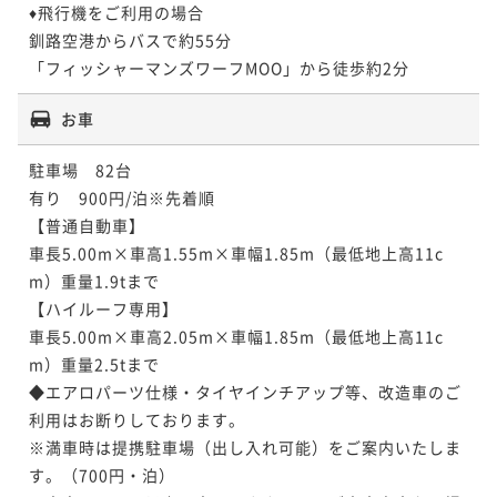
♦飛行機をご利用の場合

釧路空港からバスで約55分

「フィッシャーマンズワーフMOO」から徒歩約2分
お車
駐車場　82台

有り　900円/泊※先着順

【普通自動車】

車長5.00m×車高1.55m×車幅1.85m（最低地上高11c
m）重量1.9tまで

【ハイルーフ専用】

車長5.00m×車高2.05m×車幅1.85m（最低地上高11c
m）重量2.5tまで

◆エアロパーツ仕様・タイヤインチアップ等、改造車のご
利用はお断りしております。

※満車時は提携駐車場（出し入れ可能）をご案内いたしま
す。（700円・泊）
