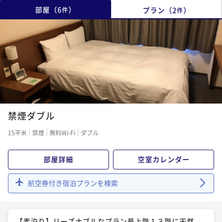
部屋
（
6
）
プラン
（
2
）
件
件
禁煙ダブル
15平米
禁煙
無料Wi-Fi
ダブル
部屋詳細
空室カレンダー
航空券付き宿泊プランを検索
【素泊り】リーズナブルなプラン最上階１３階に天然