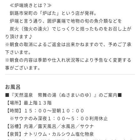
　≪炉端焼きとは？≫

　釧路市栄町の「炉ばた」という店が発祥。

　炉端と言う通り、囲炉裏端で地物の旬の魚介類などを

　炭火（強火の遠火）でじっくりと焙ったものをお召し上が
り頂けます♪

※朝食の取消によるご返金は出来かねますので、予めご了承
下さいませ。

※朝食の内容は季節や仕入れ状況等により予告なく変更する
事がございます。
お風呂
■『天然温泉　幣舞の湯（ぬさまいのゆ）』のご案内■

【場所】最上階１３階

【時間】１５：００～翌朝１０：００ 

　※サウナのみ深夜１：００～５：００利用休止

【浴槽】内湯／露天風呂／水風呂／サウナ 

【泉質】ナトリウム・カルシウム塩化物泉
