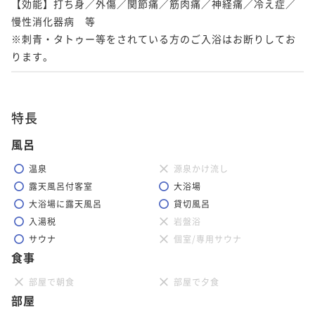
【効能】打ち身／外傷／関節痛／筋肉痛／神経痛／冷え症／
慢性消化器病　等

※刺青・タトゥー等をされている方のご入浴はお断りしてお
ります。
特長
風呂
温泉
源泉かけ流し
露天風呂付客室
大浴場
大浴場に露天風呂
貸切風呂
入湯税
岩盤浴
サウナ
個室/専用サウナ
食事
部屋で朝食
部屋で夕食
部屋