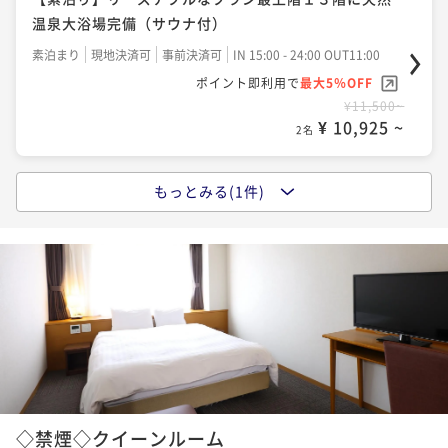
温泉大浴場完備（サウナ付）
素泊まり
現地決済可
事前決済可
IN 15:00 - 24:00 OUT11:00
ポイント即利用で
最大5％OFF
¥11,500~
¥ 10,925 ~
2名
もっとみる(1件)
「北海道民限定」14時アーリーチェックインプラン
【朝食付】
朝食付き
現地決済可
事前決済可
IN 15:00 - 22:00 OUT10:00
ポイント即利用で
最大5％OFF
¥17,500~
¥ 16,625 ~
2名
◇禁煙◇クイーンルーム