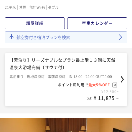
21平米
禁煙
無料Wi-Fi
ダブル
部屋詳細
空室カレンダー
航空券付き宿泊プランを検索
【素泊り】リーズナブルなプラン最上階１３階に天然
温泉大浴場完備（サウナ付）
素泊まり
現地決済可
事前決済可
IN 15:00 - 24:00 OUT11:00
ポイント即利用で
最大5％OFF
¥12,500~
¥ 11,875 ~
2名