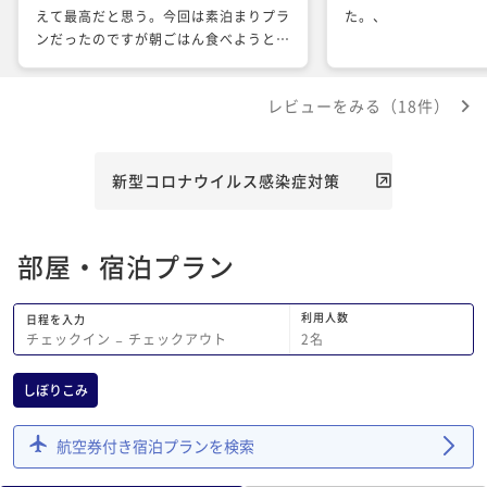
えて最高だと思う。今回は素泊まりプラ
た。、
ンだったのですが朝ごはん食べようと前
日に問い合わせしましたが1人3000円
ということで諦めました。近くのセイコ
レビューをみる（18件）
ーマートで済ませました。元ラビスタな
ので期待はしていたけど色々とその分残
念な気がしました。
新型コロナウイルス感染症対策
部屋・宿泊プラン
利用人数
日程を入力
2
名
チェックイン
−
チェックアウト
しぼりこみ
航空券付き宿泊プランを検索