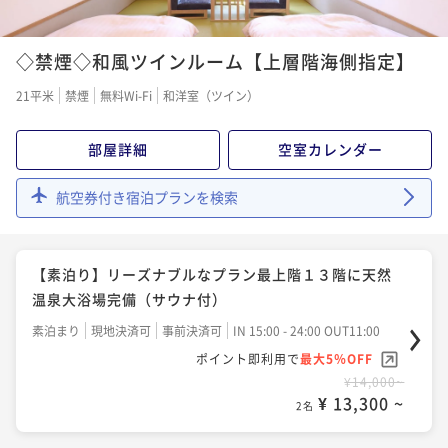
◇禁煙◇和風ツインルーム【上層階海側指定】
21平米
禁煙
無料Wi-Fi
和洋室（ツイン）
部屋詳細
空室カレンダー
航空券付き宿泊プランを検索
【素泊り】リーズナブルなプラン最上階１３階に天然
温泉大浴場完備（サウナ付）
素泊まり
現地決済可
事前決済可
IN 15:00 - 24:00 OUT11:00
ポイント即利用で
最大5％OFF
¥14,000~
¥ 13,300 ~
2名