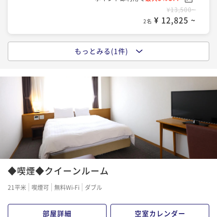
¥13,500~
¥ 12,825 ~
2名
もっとみる(1件)
「北海道民限定」14時アーリーチェックインプラン
【朝食付】
朝食付き
現地決済可
事前決済可
IN 15:00 - 22:00 OUT10:00
ポイント即利用で
最大5％OFF
¥19,500~
¥ 18,525 ~
2名
◆喫煙◆クイーンルーム
21平米
喫煙可
無料Wi-Fi
ダブル
部屋詳細
空室カレンダー