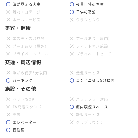
海が見える客室
夜景自慢の客室
離れ・コテージ
子供の宿泊
ルームサービス
グランピング
美容・健康
エステ・スパ施設
プールあり（屋内）
プールあり（屋外）
フィットネス施設
プライベートプール
プライベートビーチ
交通・周辺情報
駅から徒歩5分以内
送迎サービス
パーキング
コンビニ徒歩5分以内
施設・その他
ペットもOK
バリアフリー対応
EV充電スタンド
館内喫煙スペース
売店
託児サービス
エレベーター
クラブラウンジ
宿泊税