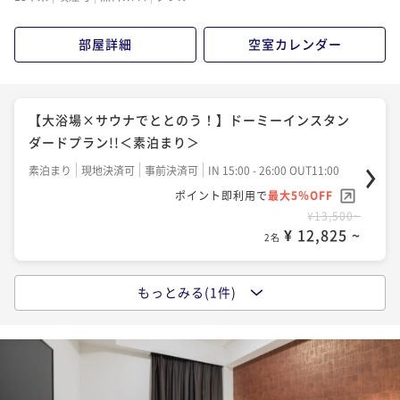
¥17,500~
¥ 16,625 ~
2名
部屋詳細
空室カレンダー
【ロングステイ◆朝食付】13時イン～11時アウトの22
時間ステイプラン
【大浴場×サウナでととのう！】ドーミーインスタン
朝食付き
現地決済可
事前決済可
IN 13:00 - 27:00 OUT11:00
ダードプラン!!＜素泊まり＞
ポイント即利用で
最大5％OFF
素泊まり
現地決済可
事前決済可
IN 15:00 - 26:00 OUT11:00
¥21,500~
ポイント即利用で
最大5％OFF
¥ 20,425 ~
2名
¥13,500~
¥ 12,825 ~
2名
もっとみる(1件)
【大浴場×サウナでととのう！】ドーミーインスタン
ダードプラン!!＜朝食付き＞
朝食付き
現地決済可
事前決済可
IN 15:00 - 27:00 OUT11:00
ポイント即利用で
最大5％OFF
¥17,500~