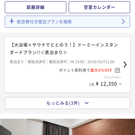
部屋詳細
空室カレンダー
航空券付き宿泊プランを検索
【大浴場×サウナでととのう！】ドーミーインスタン
ダードプラン!!＜素泊まり＞
素泊まり
現地決済可
事前決済可
IN 15:00 - 26:00 OUT11:00
ポイント即利用で
最大5％OFF
¥13,000~
¥ 12,350 ~
2名
もっとみる(3件)
【ロングステイ◆素泊り】13時イン～11時アウトの22
時間ステイプラン
素泊まり
現地決済可
事前決済可
IN 13:00 - 27:00 OUT11:00
ポイント即利用で
最大5％OFF