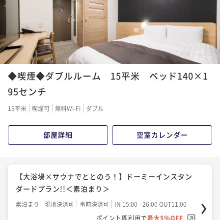
◆喫煙◆ダブルルーム 15平米 ベッド140×1
95センチ
15平米
喫煙可
無料Wi-Fi
ダブル
部屋詳細
空室カレンダー
【大浴場×サウナでととのう！】ドーミーインスタン
ダードプラン!!＜素泊まり＞
素泊まり
現地決済可
事前決済可
IN 15:00 - 26:00 OUT11:00
ポイント即利用で
最大5％OFF