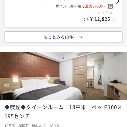
ポイント即利用で
最大5％OFF
¥13,500~
¥ 12,825 ~
2名
もっとみる(3件)
【大浴場×サウナでととのう！】ドーミーインスタン
ダードプラン!!＜朝食付き＞
朝食付き
現地決済可
事前決済可
IN 15:00 - 27:00 OUT11:00
ポイント即利用で
最大5％OFF
¥17,500~
¥ 16,625 ~
2名
【ロングステイ◆素泊り】13時イン～11時アウトの22
時間ステイプラン
◆喫煙◆クイーンルーム 18平米 ベッド160×
素泊まり
現地決済可
事前決済可
IN 13:00 - 27:00 OUT11:00
195センチ
ポイント即利用で
最大5％OFF
18平米
喫煙可
無料Wi-Fi
ダブル