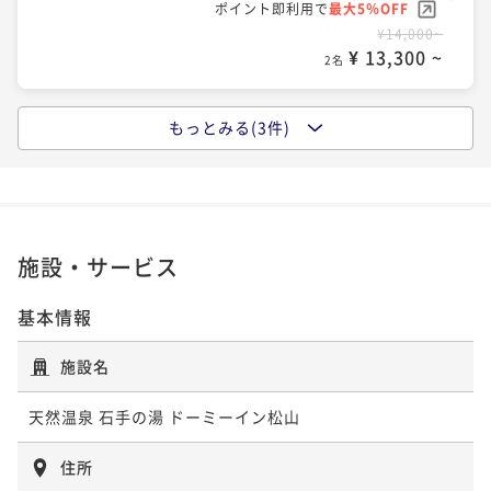
ポイント即利用で
最大5％OFF
¥14,000~
¥ 13,300 ~
2名
もっとみる(3件)
【ロングステイ◆素泊り】13時イン～11時アウトの22
時間ステイプラン
素泊まり
現地決済可
事前決済可
IN 13:00 - 27:00 OUT11:00
ポイント即利用で
最大5％OFF
¥18,000~
施設・サービス
¥ 17,100 ~
2名
基本情報
【大浴場×サウナでととのう！】ドーミーインスタン
施設名
ダードプラン!!＜朝食付き＞
天然温泉 石手の湯 ドーミーイン松山
朝食付き
現地決済可
事前決済可
IN 15:00 - 27:00 OUT11:00
ポイント即利用で
最大5％OFF
住所
¥18,000~