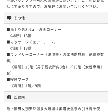
話にて承りますので、お気軽にお問い合わせください。
その他
■湯上り処SoLa ※漫画コーナー

  《場所》13階

■マッサージチェアールーム

  《場所》13階

■ランドリーコーナー（洗濯機・液体洗剤無料／乾燥機有
料）

　《場所》13階（男子脱衣所内3台）／13階（女性専用3
台）

■喫煙ブース

　《場所》1階／9階
ご案内
最上階男女別天然温泉大浴場は奥道後温泉の引き湯を使