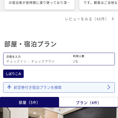
の宿泊者が長時間に渡り使っており深夜
です。朝食はご当地な
になるまで使えませんでした。 松山市
しめました。予約時点
内の他のホテルから移動してきて、ドー
に比べて朝食付きがち
レビューをみる（46件）
ミーインの方が値段も高いので楽しみに
と思いましたが鯛めし
していたのですが、前日に泊まったホテ
えると納得の価格だと
ルの方が良く、とても残念でした。
わりするほど美味しか
夜ご飯はホテルから頂
部屋・宿泊プラン
利用して居酒屋へ行き
敵なお店で大満足でし
には夜鳴きそばもあり
利用人数
日程を入力
これは連れが大変喜ん
2
名
チェックイン
−
チェックアウト
屋は少し手狭な印象で
すかったです。 ビジ
しぼりこみ
く観光利用でも十分価
と思います。また利用
航空券付き宿泊プランを検索
部屋
（
5
）
プラン
（
4
）
件
件