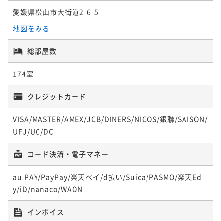
¥ 17,100 ~
2名
愛媛県松山市大街道2-6-5
地図をみる
【ロングステイ◆朝食付】13時イン～11時アウトの22
総部屋数
時間ステイプラン
朝食付き
現地決済可
事前決済可
IN 13:00 - 27:00 OUT11:00
174室
ポイント即利用で
最大5％OFF
¥22,000~
クレジットカード
¥ 20,900 ~
2名
VISA/MASTER/AMEX/JCB/DINERS/NICOS/銀聯/SAISON/
UFJ/UC/DC
コード決済・電子マネー
au PAY/PayPay/楽天ペイ/d払い/Suica/PASMO/楽天Ed
y/iD/nanaco/WAON
インボイス