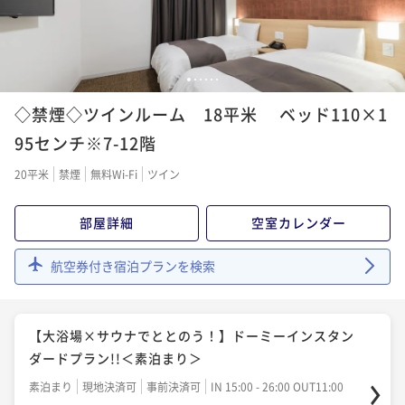
¥ 16,625 ~
2名
1
2
3
4
5
6
◇禁煙◇ツインルーム 18平米 ベッド110×1
95センチ※7-12階
20平米
禁煙
無料Wi-Fi
ツイン
部屋詳細
空室カレンダー
航空券付き宿泊プランを検索
【大浴場×サウナでととのう！】ドーミーインスタン
ダードプラン!!＜素泊まり＞
素泊まり
現地決済可
事前決済可
IN 15:00 - 26:00 OUT11:00