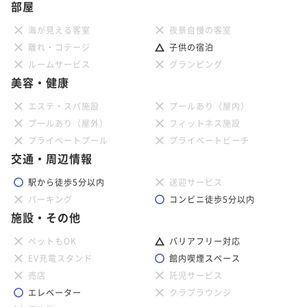
部屋
海が見える客室
夜景自慢の客室
離れ・コテージ
子供の宿泊
ルームサービス
グランピング
美容・健康
エステ・スパ施設
プールあり（屋内）
プールあり（屋外）
フィットネス施設
プライベートプール
プライベートビーチ
交通・周辺情報
駅から徒歩5分以内
送迎サービス
パーキング
コンビニ徒歩5分以内
施設・その他
ペットもOK
バリアフリー対応
EV充電スタンド
館内喫煙スペース
売店
託児サービス
エレベーター
クラブラウンジ