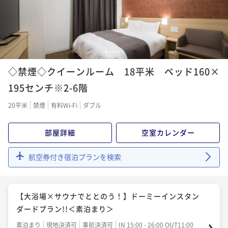
¥17,000~
¥ 16,150 ~
2名
【大浴場×サウナでととのう！】ドーミーインスタン
1
2
3
4
5
6
ダードプラン!!＜朝食付き＞
◇禁煙◇クイーンルーム 18平米 ベッド160×
朝食付き
現地決済可
事前決済可
IN 15:00 - 27:00 OUT11:00
195センチ※2-6階
ポイント即利用で
最大5％OFF
20平米
禁煙
有料Wi-Fi
ダブル
¥17,000~
¥ 16,150 ~
2名
部屋詳細
空室カレンダー
【ロングステイ◆朝食付】13時イン～11時アウトの22
航空券付き宿泊プランを検索
時間ステイプラン
朝食付き
現地決済可
事前決済可
IN 13:00 - 27:00 OUT11:00
【大浴場×サウナでととのう！】ドーミーインスタン
ポイント即利用で
最大5％OFF
ダードプラン!!＜素泊まり＞
¥21,000~
¥ 19,950 ~
2名
素泊まり
現地決済可
事前決済可
IN 15:00 - 26:00 OUT11:00