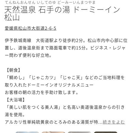
てんねんおんせん いしてのゆ どーみーいんまつやま
天然温泉 石手の湯 ドーミーイン
松山
愛媛県松山市大街道2-6-5
伊予鉄城南線　大街道駅より徒歩約2分。松山市内中心部に位
置し、道後温泉街まで路面電車で約15分。ビジネス・レジャ
ー問わず便利な好立地。

【朝食】

「鯛めし」「じゃこカツ」「じゃこ天」などのご当地料理を
取り入れたドーミーインオリジナルメニュー

お客様の朝の活力を手助け致します。

【大浴場】

「美しい肌をつくる美人湯」と名高い奥道後温泉からの引き
湯を使用。

アルカリ性単純硫黄泉のとろみのある湯質が特...
続きをよむ