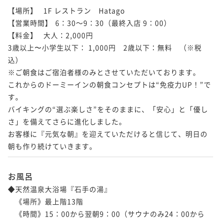
【場所】	1F レストラン　Hatago

【営業時間】	6：30～9：30（最終入店 9：00）

【料金】	大人：2,000円

3歳以上〜小学生以下： 1,000円　2歳以下：無料　（※税
込）

※ご朝食はご宿泊者様のみとさせていただいております。

これからのドーミーインの朝食コンセプトは“免疫力UP！”で
す。

バイキングの“選ぶ楽しさ”をそのままに、「安心」と「優し
さ」を備えてさらに進化しました。

お客様に『元気な朝』を迎えていただけると信じて、明日の
朝も作り続けていきます。
お風呂
◆天然温泉大浴場『石手の湯』

　《場所》最上階13階

　《時間》15：00から翌朝9：00（サウナのみ24：00から