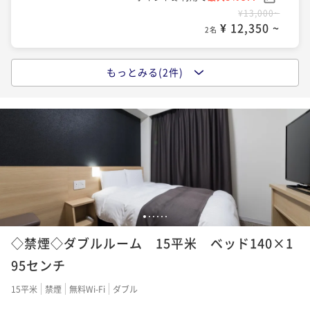
¥13,000~
¥ 12,350 ~
2名
もっとみる(2件)
【大浴場×サウナでととのう！】ドーミーインスタン
ダードプラン!!＜朝食付き＞
朝食付き
現地決済可
事前決済可
IN 15:00 - 27:00 OUT11:00
ポイント即利用で
最大5％OFF
¥17,000~
¥ 16,150 ~
2名
【ロングステイ◆朝食付】13時イン～11時アウトの22
1
2
3
4
5
6
時間ステイプラン
◇禁煙◇ダブルルーム 15平米 ベッド140×1
朝食付き
現地決済可
事前決済可
IN 13:00 - 27:00 OUT11:00
95センチ
ポイント即利用で
最大5％OFF
15平米
禁煙
無料Wi-Fi
ダブル
¥21,000~
¥ 19,950 ~
2名