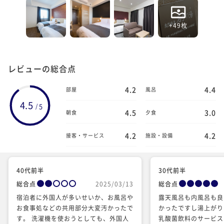
+49枚
レビューの総合点
4.2
4.4
部屋
風呂
4.5
5
/
4.5
3.0
朝食
夕食
4.2
4.2
接客・サービス
施設・設備
40代前半
30代前半
総合点
2025/03/13
総合点
宿泊者に外国人が多いせいか、お風呂や
露天風呂も内風呂も良
お食事処などの共用部分大変汚かったで
かったですし湯上がり
す。 洗濯機を使おうとしても、外国人
乳酸菌飲料のサービス