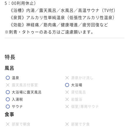
5：00利用休止）

　《浴槽》内湯／露天風呂／水風呂／高温サウナ（TV付）

　《泉質》アルカリ性単純温泉（低張性アルカリ性温泉）

　《効能》神経痛／筋肉痛／健康増進／疲労回復など

※刺青・タトゥーのある方はご遠慮願います。
特長
風呂
温泉
源泉かけ流し
露天風呂付客室
大浴場
大浴場に露天風呂
貸切風呂
入湯税
岩盤浴
サウナ
個室/専用サウナ
食事
部屋で朝食
部屋で夕食