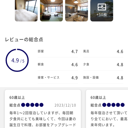
+50枚
レビューの総合点
4.7
4.6
部屋
風呂
4.9
5
/
4.6
4.8
朝食
夕食
4.9
4.8
接客・サービス
施設・設備
60歳以上
60歳以上
総合点
2023/12/10
総合点
毎年1〜2回宿泊していますが、毎回朝
毎年宿泊させて頂いて
夕食共にとても美味しくて、今回は妻の
り全てにおいて、最高
誕生日で料理、お部屋をアップグレード
来年伺います️️。