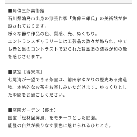
■角偉三郎美術館

石川県輪島市出身の漆芸作家「角偉三郎氏」の美術館が併
設されております。

様々な器や作品の色、質感、光、ぬくもり。

エントランスギャラリーには工芸品の数々が飾られ、中で
も赤と黒のコントラストで彩られた輪島塗の漆器が和の趣
を感じさせます。

■茶室【得寮庵】

七尾湾が一望できる茶室は、前田家ゆかりの歴史ある建造
物。本格的なお茶をお楽しみいただけます。ゆっくりとし
た瞬間をお過ごしください。

■庭園ガーデン【優土】

国宝「松林図屏風」をモチーフとした庭園。

能登の自然が織りなす景色に魅せられるひととき。
