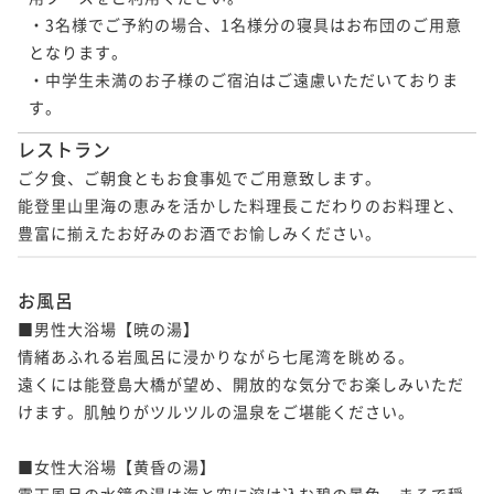
・3名様でご予約の場合、1名様分の寝具はお布団のご用意
となります。

・中学生未満のお子様のご宿泊はご遠慮いただいておりま
す。
レストラン
ご夕食、ご朝食ともお食事処でご用意致します。

能登里山里海の恵みを活かした料理長こだわりのお料理と、
豊富に揃えたお好みのお酒でお愉しみください。
お風呂
■男性大浴場【暁の湯】

情緒あふれる岩風呂に浸かりながら七尾湾を眺める。

遠くには能登島大橋が望め、開放的な気分でお楽しみいただ
けます。肌触りがツルツルの温泉をご堪能ください。

■女性大浴場【黄昏の湯】

露天風呂の水鏡の湯は海と空に溶け込む碧の景色。まるで穏