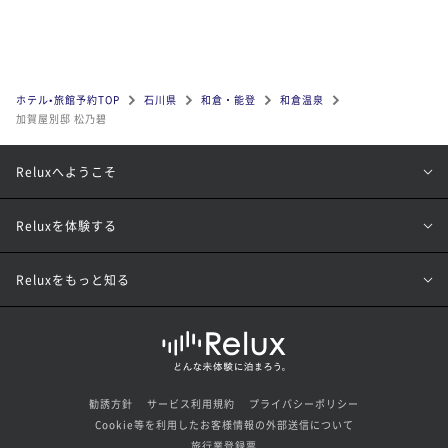
ホテル•旅館予約TOP
石川県
和倉・能登
和倉温泉
加賀屋別邸 松乃碧
Reluxへようこそ
Reluxを体験する
Reluxをもっと知る
勧誘方針
サービス利用規約
プライバシーポリシー
Cookie等を利用したお客様情報の外部送信について
旅行業登録票