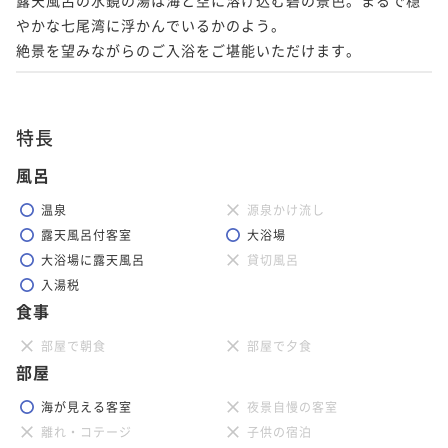
やかな七尾湾に浮かんでいるかのよう。

絶景を望みながらのご入浴をご堪能いただけます。
特長
風呂
温泉
源泉かけ流し
露天風呂付客室
大浴場
大浴場に露天風呂
貸切風呂
入湯税
食事
部屋で朝食
部屋で夕食
部屋
海が見える客室
夜景自慢の客室
離れ・コテージ
子供の宿泊