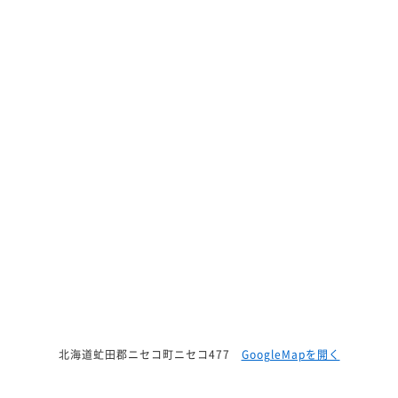
北海道虻田郡ニセコ町ニセコ477
GoogleMapを開く