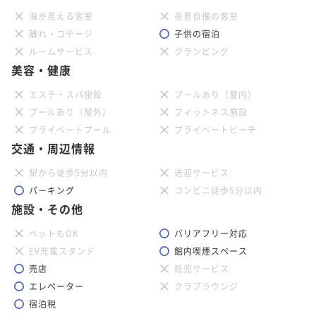
海が見える客室
夜景自慢の客室
離れ・コテージ
子供の宿泊
ルームサービス
グランピング
美容・健康
エステ・スパ施設
プールあり（屋内）
プールあり（屋外）
フィットネス施設
プライベートプール
プライベートビーチ
交通・周辺情報
駅から徒歩5分以内
送迎サービス
パーキング
コンビニ徒歩5分以内
施設・その他
ペットもOK
バリアフリー対応
EV充電スタンド
館内喫煙スペース
売店
託児サービス
エレベーター
クラブラウンジ
宿泊税