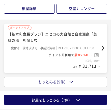
二食付き
現地決済可
事前決済可
IN 15:00 - 19:00 OUT11:00
ポイント即利用で
最大7％OFF
二食付き
現地決済可
事前決済可
IN 15:00 - 19:00 OUT11:00
部屋詳細
空室カレンダー
¥34,100~
ポイント即利用で
最大7％OFF
¥ 31,713 ~
2名
¥45,100~
¥ 41,943 ~
2名
ポイントアップ
【基本和食膳プラン】ニセコの大自然と自家源泉「美
ポイントアップ
肌の湯」を愉しむ
【上級膳プラン｜いろは膳】＜いつもより贅沢
ポイントアップ
に・・・＞厳選ニセコ旬彩堪能
【温泉ソムリエの気分で温泉三昧｜冬季限定創作和食
二食付き
現地決済可
事前決済可
IN 15:00 - 19:00 OUT11:00
膳】＜湯めぐりパスポート付＞ 美肌の湯を楽しむ温泉
ポイント即利用で
最大7％OFF
二食付き
現地決済可
事前決済可
IN 15:00 - 19:00 OUT11:00
旅
¥34,100~
ポイント即利用で
最大7％OFF
二食付き
現地決済可
事前決済可
IN 15:00 - 19:00 OUT11:00
¥ 31,713 ~
2名
¥38,500~
ポイント即利用で
最大7％OFF
¥ 35,805 ~
2名
¥45,100~
¥ 41,943 ~
2名
もっとみる(5件)
ポイントアップ
【温泉ソムリエの気分で温泉三昧｜基本和食膳】＜湯
ポイントアップ
めぐりパスポート付＞ 美肌の湯を楽しむ温泉旅
【ニセコの冬を味わう】道産旬食材堪能～冬季限定創
部屋をもっとみる（
7
件）
作和食膳～
二食付き
現地決済可
事前決済可
IN 15:00 - 19:00 OUT11:00
ポイント即利用で
最大7％OFF
二食付き
現地決済可
事前決済可
IN 15:00 - 19:00 OUT11:00