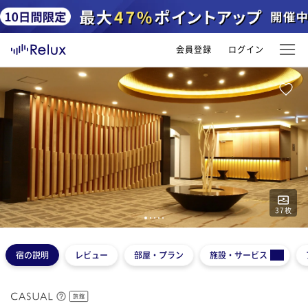
会員登録
ログイン
37
枚
1
2
3
4
5
宿の説明
レビュー
部屋・プラン
施設・サービス
旅館