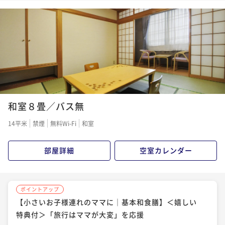
特典付＞「旅行はママが大変」を応援
【小さいお子様連れのママに◎｜冬季限定創作和食
ポイントアップ
膳】＜嬉しい特典付＞「旅行はママが大変」を応援☆
【温泉ソムリエの気分で温泉三昧｜冬季限定創作和食
二食付き
現地決済可
事前決済可
IN 15:00 - 19:00 OUT11:00
膳】＜湯めぐりパスポート付＞ 美肌の湯を楽しむ温泉
ポイント即利用で
最大7％OFF
二食付き
現地決済可
事前決済可
IN 15:00 - 19:00 OUT11:00
旅
¥34,100~
ポイント即利用で
最大7％OFF
二食付き
現地決済可
事前決済可
IN 15:00 - 19:00 OUT11:00
¥ 31,713 ~
2名
¥45,100~
ポイント即利用で
最大7％OFF
¥ 41,943 ~
2名
¥49,500~
¥ 46,035 ~
2名
ポイントアップ
和室８畳／バス無
【基本和食膳プラン】ニセコの大自然と自家源泉「美
ポイントアップ
肌の湯」を愉しむ
【温泉ソムリエの気分で温泉三昧｜冬季限定創作和食
ポイントアップ
14平米
禁煙
無料Wi-Fi
和室
膳】＜湯めぐりパスポート付＞ 美肌の湯を楽しむ温泉
【ニセコの冬を味わう】道産旬食材堪能～冬季限定創
二食付き
現地決済可
事前決済可
IN 15:00 - 19:00 OUT11:00
旅
作和食膳～
ポイント即利用で
最大7％OFF
二食付き
現地決済可
事前決済可
IN 15:00 - 19:00 OUT11:00
部屋詳細
空室カレンダー
¥34,100~
ポイント即利用で
最大7％OFF
二食付き
現地決済可
事前決済可
IN 15:00 - 19:00 OUT11:00
¥ 31,713 ~
2名
¥45,100~
ポイント即利用で
最大7％OFF
¥ 41,943 ~
2名
¥49,500~
ポイントアップ
¥ 46,035 ~
【小さいお子様連れのママに｜基本和食膳】＜嬉しい
2名
ポイントアップ
特典付＞「旅行はママが大変」を応援
【上級膳プラン｜いろは膳】＜いつもより贅沢