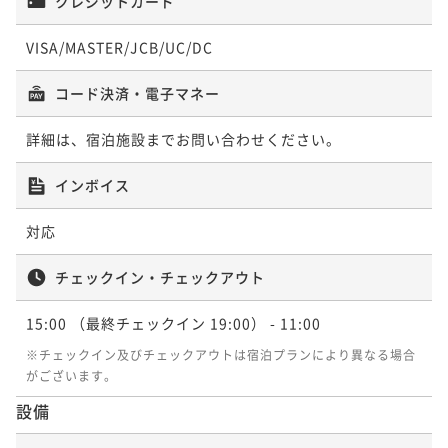
クレジットカード
¥45,100~
ポイント即利用で
最大7％OFF
¥ 41,943 ~
2名
¥45,100~
VISA/MASTER/JCB/UC/DC
¥ 41,943 ~
2名
コード決済・電子マネー
ポイントアップ
【小さいお子様連れのママに◎｜冬季限定創作和食
詳細は、宿泊施設までお問い合わせください。
膳】＜嬉しい特典付＞「旅行はママが大変」を応援☆
二食付き
現地決済可
事前決済可
IN 15:00 - 19:00 OUT11:00
インボイス
ポイント即利用で
最大7％OFF
¥45,100~
対応
¥ 41,943 ~
2名
チェックイン・チェックアウト
ポイントアップ
15:00
（最終チェックイン 19:00）
- 11:00
【温泉ソムリエの気分で温泉三昧｜冬季限定創作和食
※チェックイン及びチェックアウトは宿泊プランにより異なる場合
膳】＜湯めぐりパスポート付＞ 美肌の湯を楽しむ温泉
がございます。
旅
二食付き
現地決済可
事前決済可
IN 15:00 - 19:00 OUT11:00
設備
ポイント即利用で
最大7％OFF