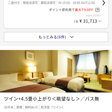
に・・・＞厳選ニセコ旬彩堪能
二食付き
現地決済可
事前決済可
IN 15:00 - 19:00 OUT11:00
ポイント即利用で
最大7％OFF
二食付き
現地決済可
事前決済可
IN 15:00 - 19:00 OUT11:00
¥34,100~
ポイント即利用で
最大7％OFF
¥ 31,713 ~
2名
¥38,500~
¥ 35,805 ~
2名
もっとみる(6件)
ポイントアップ
【基本和食膳プラン】ニセコの大自然と自家源泉「美
ポイントアップ
肌の湯」を愉しむ
【小さいお子様連れのママに◎｜冬季限定創作和食
膳】＜嬉しい特典付＞「旅行はママが大変」を応援☆
二食付き
現地決済可
事前決済可
IN 15:00 - 19:00 OUT11:00
ポイント即利用で
最大7％OFF
二食付き
現地決済可
事前決済可
IN 15:00 - 19:00 OUT11:00
¥34,100~
ポイント即利用で
最大7％OFF
¥ 31,713 ~
2名
¥45,100~
¥ 41,943 ~
2名
1
2
ポイントアップ
ツイン+4.5畳小上がり＜眺望なし＞／バス無
【温泉ソムリエの気分で温泉三昧｜基本和食膳】＜湯
ポイントアップ
めぐりパスポート付＞ 美肌の湯を楽しむ温泉旅
【ニセコの冬を味わう】道産旬食材堪能～冬季限定創
30平米
禁煙
無料Wi-Fi
和洋室（ツイン）
作和食膳～