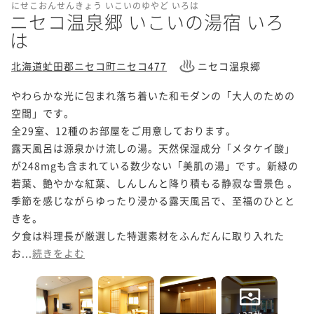
にせこおんせんきょう いこいのゆやど いろは
ニセコ温泉郷 いこいの湯宿 いろ
は
北海道虻田郡ニセコ町ニセコ477
ニセコ温泉郷
やわらかな光に包まれ落ち着いた和モダンの「大人のための
空間」です。

全29室、12種のお部屋をご用意しております。

露天風呂は源泉かけ流しの湯。天然保湿成分「メタケイ酸」
が248mgも含まれている数少ない「美肌の湯」です。新緑の
若葉、艶やかな紅葉、しんしんと降り積もる静寂な雪景色 。
季節を感じながらゆったり浸かる露天風呂で、至福のひとと
きを。

夕食は料理長が厳選した特選素材をふんだんに取り入れた
お...
続きをよむ