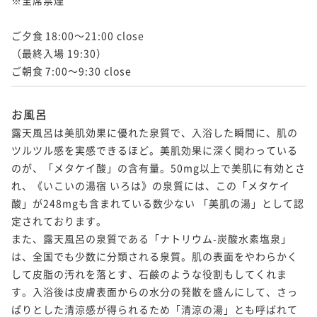
ご夕食	18:00～21:00 close

（最終入場 19:30）

ご朝食	7:00～9:30 close
お風呂
露天風呂は美肌効果に優れた泉質で、入浴した瞬間に、肌の
ツルツル感を実感できるほど。美肌効果に深く関わっている
のが、「メタケイ酸」の含有量。50mg以上で美肌に有効とさ
れ、《いこいの湯宿 いろは》の泉質には、この「メタケイ
酸」が248mgも含まれている数少ない 「美肌の湯」として認
定されております。

また、露天風呂の泉質である「ナトリウム-炭酸水素塩泉」
は、全国でも少数に分類される泉質。肌の表面をやわらかく
して皮脂の汚れを落とす、石鹸のような役割もしてくれま
す。入浴後は皮膚表面からの水分の発散を盛んにして、さっ
ぱりとした清涼感が得られるため「清涼の湯」とも呼ばれて