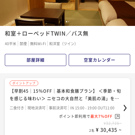
1
2
和室＋ローベッドTWIN／バス無
40平米
禁煙
無料Wi-Fi
和洋室（ツイン）
部屋詳細
空室カレンダー
ポイントアップ
【早割45｜15％OFF｜基本和食膳プラン】 ＜季節・旬
を感じる味わい＞ ニセコの大自然と「美肌の湯」を愉
しむ
二食付き
現地決済可
事前決済可
IN 15:00 - 19:00 OUT11:00
ポイント即利用で
最大7％OFF
¥32,726~
¥ 30,435 ~
2名