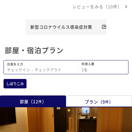
heated floor -big and very nice
した。 少し照れくさ
レビューをみる（10件）
onsen, both indoor and outdoor -
も撮って、母の良い記
delicious dinner dishes of
た。 フロントの方も
japan/western style. Bean curd or
事を出してくださる方
other bean products are very tasty,
ての方が親切で、気持
新型コロナウイルス感染症対策
and the cooking methods had
してくださいました。
brought some graceful surprises to
て、なかなか寝つけま
us, e.g. balone tempora, long-
めに扇風機でも用意し
部屋・宿泊プラン
cooked beef in hot pot style,
ば、よかったなと思い
before tasting them we would have
の周りは新緑が美しく
thought that the way of cooking
良かったです。 食事
利用人数
日程を入力
would taste the freshness of the
りないかなと思いだだ
2
名
チェックイン
−
チェックアウト
food. -the hotel offered
てきて、もうお腹いっ
outstanding hospitality. for
泉もいいお湯でしたし
しぼりこみ
example, a full range of size of
ったのか貸し切り状態
yukata from small to LL were
つ北海道旅行に行ける
prepared in each room, the fabric
が次回も絶対にこちら
部屋
（
12
）
プラン
（
9
）
件
件
is one of the best in all the medium
えるホテルでした。 
/ medium high -range hotels i have
ん、本当にありがとう
stayed. Thank you so much for
providing us a marvellous stay!