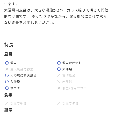
います。

大浴場内風呂は、大きな湯船が2つ、ガラス張りで明るく開放
的な空間です。 ゆったり浸かながら、露天風呂に負けず劣ら
ない絶景をお楽しみください。
特長
風呂
温泉
源泉かけ流し
露天風呂付客室
大浴場
大浴場に露天風呂
貸切風呂
入湯税
岩盤浴
サウナ
個室/専用サウナ
食事
部屋で朝食
部屋で夕食
部屋