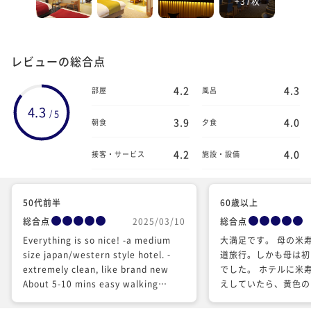
+37枚
レビューの総合点
4.2
4.3
部屋
風呂
4.3
5
/
3.9
4.0
朝食
夕食
4.2
4.0
接客・サービス
施設・設備
50代前半
60歳以上
総合点
2025/03/10
総合点
Everything is so nice! -a medium
大満足です。 母の米
size japan/western style hotel. -
道旅行。しかも母は初
extremely clean, like brand new
でした。 ホテルに米
About 5-10 mins easy walking
えしていたら、黄色の
distance from Annupuri ski resort -
用意してくださってい