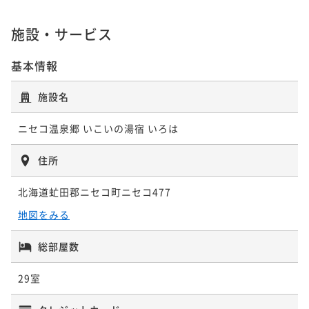
¥34,100~
ポイント即利用で
最大7％OFF
¥ 31,713 ~
2名
施設・サービス
¥45,100~
¥ 41,943 ~
2名
基本情報
ポイントアップ
【上級膳プラン｜いろは膳】＜いつもより贅沢
ポイントアップ
施設名
に・・・＞厳選ニセコ旬彩堪能
【小さいお子様連れのママに◎｜冬季限定創作和食
膳】＜嬉しい特典付＞「旅行はママが大変」を応援☆
ニセコ温泉郷 いこいの湯宿 いろは
二食付き
現地決済可
事前決済可
IN 15:00 - 19:00 OUT11:00
ポイント即利用で
最大7％OFF
二食付き
現地決済可
事前決済可
IN 15:00 - 19:00 OUT11:00
住所
¥38,500~
ポイント即利用で
最大7％OFF
¥ 35,805 ~
2名
¥45,100~
北海道虻田郡ニセコ町ニセコ477
¥ 41,943 ~
2名
地図をみる
ポイントアップ
【ニセコの冬を味わう】道産旬食材堪能～冬季限定創
ポイントアップ
総部屋数
作和食膳～
【温泉ソムリエの気分で温泉三昧｜冬季限定創作和食
29室
膳】＜湯めぐりパスポート付＞ 美肌の湯を楽しむ温泉
二食付き
現地決済可
事前決済可
IN 15:00 - 19:00 OUT11:00
旅
ポイント即利用で
最大7％OFF
二食付き
現地決済可
事前決済可
IN 15:00 - 19:00 OUT11:00