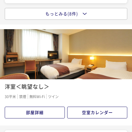
もっとみる(8件)
ポイントアップ
【早割30｜10％OFF｜基本和食膳】＜季節・旬を感じ
る味わい＞ ニセコの大自然と「美肌の湯」を愉しむ
二食付き
現地決済可
事前決済可
IN 15:00 - 19:00 OUT11:00
ポイント即利用で
最大7％OFF
¥34,650~
¥ 32,224 ~
2名
ポイントアップ
洋室＜眺望なし＞
【小さいお子様連れのママに｜基本和食膳】＜嬉しい
特典付＞「旅行はママが大変」を応援
30平米
禁煙
無料Wi-Fi
ツイン
二食付き
現地決済可
事前決済可
IN 15:00 - 19:00 OUT11:00
ポイント即利用で
最大7％OFF
部屋詳細
空室カレンダー
¥38,500~
¥ 35,805 ~
2名