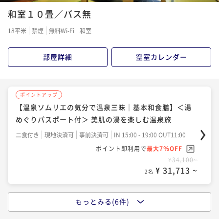
ポイントアップ
和室１０畳／バス無
【上級膳プラン｜いろは膳】＜いつもより贅沢
ポイントアップ
に・・・＞厳選ニセコ旬彩堪能
【上級膳プラン｜いろは膳】＜いつもより贅沢
18平米
禁煙
無料Wi-Fi
和室
に・・・＞厳選ニセコ旬彩堪能
二食付き
現地決済可
事前決済可
IN 15:00 - 19:00 OUT11:00
ポイント即利用で
最大7％OFF
二食付き
現地決済可
事前決済可
IN 15:00 - 19:00 OUT11:00
部屋詳細
空室カレンダー
¥38,500~
ポイント即利用で
最大7％OFF
¥ 35,805 ~
2名
¥42,900~
¥ 39,897 ~
2名
ポイントアップ
【温泉ソムリエの気分で温泉三昧｜基本和食膳】＜湯
ポイントアップ
めぐりパスポート付＞ 美肌の湯を楽しむ温泉旅
【ニセコの冬を味わう】道産旬食材堪能～冬季限定創
ポイントアップ
作和食膳～
【小さいお子様連れのママに◎｜冬季限定創作和食
二食付き
現地決済可
事前決済可
IN 15:00 - 19:00 OUT11:00
膳】＜嬉しい特典付＞「旅行はママが大変」を応援☆
ポイント即利用で
最大7％OFF
二食付き
現地決済可
事前決済可
IN 15:00 - 19:00 OUT11:00
¥34,100~
ポイント即利用で
最大7％OFF
二食付き
現地決済可
事前決済可
IN 15:00 - 19:00 OUT11:00
¥ 31,713 ~
2名
¥45,100~
ポイント即利用で
最大7％OFF
¥ 41,943 ~
2名
¥49,500~
¥ 46,035 ~
2名
もっとみる(6件)
ポイントアップ
【小さいお子様連れのママに｜基本和食膳】＜嬉しい
ポイントアップ