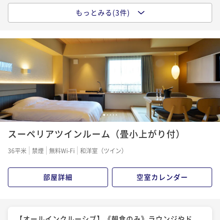
もっとみる(3件)
【オールインクルーシブ】《2食付/フレンチ懐石》一
皿ごとに紡がれる美食の物語
二食付き
現地決済可
事前決済可
IN 15:00 - 18:30 OUT11:00
ポイント即利用で
最大5％OFF
¥70,400~
¥ 66,880 ~
2名
【オールインクルーシブ】《2食付き/瀬戸内キュイジ
1
2
3
4
5
ーヌ懐石》旬と技が織りなす多彩な饗宴
スーペリアツインルーム（畳小上がり付）
二食付き
現地決済可
事前決済可
IN 15:00 - 18:30 OUT11:00
36平米
禁煙
無料Wi-Fi
和洋室（ツイン）
ポイント即利用で
最大5％OFF
¥76,400~
部屋詳細
空室カレンダー
¥ 72,580 ~
2名
【オールインクルーシブ】《2食付/鉄板懐石》炎と香
【オールインクルーシブ】《朝食のみ》ラウンジやド