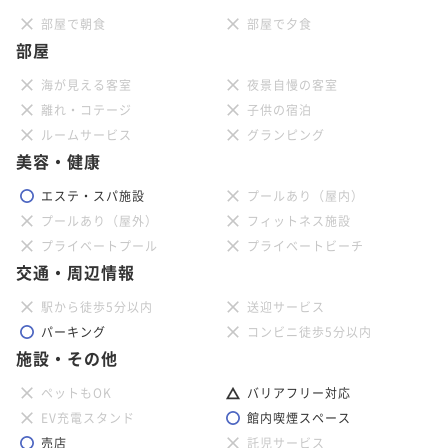
部屋で朝食
部屋で夕食
部屋
海が見える客室
夜景自慢の客室
離れ・コテージ
子供の宿泊
ルームサービス
グランピング
美容・健康
エステ・スパ施設
プールあり（屋内）
プールあり（屋外）
フィットネス施設
プライベートプール
プライベートビーチ
交通・周辺情報
駅から徒歩5分以内
送迎サービス
パーキング
コンビニ徒歩5分以内
施設・その他
ペットもOK
バリアフリー対応
EV充電スタンド
館内喫煙スペース
売店
託児サービス