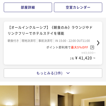
¥66,600~
部屋詳細
空室カレンダー
¥ 63,270 ~
2名
【オールインクルーシブ】《2食付/鉄板懐石》炎と香
【オールインクルーシブ】《朝食のみ》ラウンジやド
りと美景に包まれる贅沢な晩餐
リンクフリーでホテルステイを堪能
二食付き
現地決済可
事前決済可
IN 15:00 - 18:30 OUT11:00
朝食付き
現地決済可
事前決済可
IN 15:00 - 22:00 OUT11:00
ポイント即利用で
最大5％OFF
ポイント即利用で
最大5％OFF
¥70,400~
¥43,600~
¥ 66,880 ~
2名
¥ 41,420 ~
2名
もっとみる(3件)
【オールインクルーシブ】《2食付/フレンチ懐石》一
皿ごとに紡がれる美食の物語
二食付き
現地決済可
事前決済可
IN 15:00 - 18:30 OUT11:00
ポイント即利用で
最大5％OFF
¥65,400~
¥ 62,130 ~