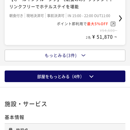
りと美景に包まれる贅沢な晩餐
リンクフリーでホテルステイを堪能
二食付き
現地決済可
事前決済可
IN 15:00 - 18:30 OUT11:00
朝食付き
現地決済可
事前決済可
IN 15:00 - 22:00 OUT11:00
ポイント即利用で
最大5％OFF
ポイント即利用で
最大5％OFF
¥80,400~
¥54,600~
¥ 76,380 ~
2名
¥ 51,870 ~
2名
もっとみる(3件)
【オールインクルーシブ】《2食付/フレンチ懐石》一
皿ごとに紡がれる美食の物語
二食付き
現地決済可
事前決済可
IN 15:00 - 18:30 OUT11:00
部屋をもっとみる（
4
件）
ポイント即利用で
最大5％OFF
¥76,400~
¥ 72,580 ~
2名
施設・サービス
基本情報
【オールインクルーシブ】《2食付き/瀬戸内キュイジ
ーヌ懐石》旬と技が織りなす多彩な饗宴
施設名