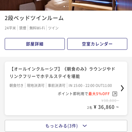
1
2
3
2段ベッドツインルーム
24平米
禁煙
無料Wi-Fi
ツイン
部屋詳細
空室カレンダー
【オールインクルーシブ】《朝食のみ》ラウンジやド
リンクフリーでホテルステイを堪能
朝食付き
現地決済可
事前決済可
IN 15:00 - 22:00 OUT11:00
ポイント即利用で
最大5％OFF
¥38,800~
¥ 36,860 ~
2名
もっとみる(3件)
【オールインクルーシブ】《2食付/フレンチ懐石》一