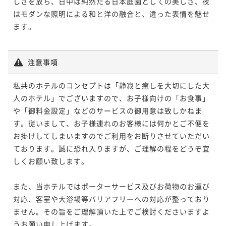
しさを放ち、日中は純然たる日本庭園としての美しさ、夜
はモダンな照明による和と洋の融合と、違った表情を魅せ
ます。

注意事項
私共のホテルのコンセプトは「静寂と癒しを大切にした大
人のホテル」でございますので、お子様向けの「お食事」
や「御料金設定」などのサービスの御用意は致しかねま
す。従いまして、お子様連れのお客様には何かとご不便を
お掛けしてしまいますのでご利用をお断りさせていただい
ております。誠に恐れ入りますが、ご理解の程をどうぞ宜
しくお願い致します。

また、当ホテルではポーターサービス及びお荷物のお運び
対応、客室や大浴場等バリアフリーへの対応が整っており
ません。その旨をご理解頂いた上でご検討くださいますよ
うお願い申し上げます。