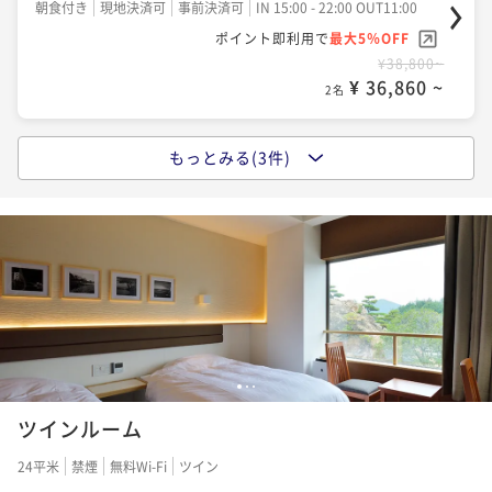
朝食付き
現地決済可
事前決済可
IN 15:00 - 22:00 OUT11:00
ポイント即利用で
最大5％OFF
ポイント即利用で
最大5％OFF
¥70,400~
¥38,800~
¥ 66,880 ~
2名
¥ 36,860 ~
2名
もっとみる(3件)
【オールインクルーシブ】《2食付/フレンチ懐石》一
皿ごとに紡がれる美食の物語
二食付き
現地決済可
事前決済可
IN 15:00 - 18:30 OUT11:00
ポイント即利用で
最大5％OFF
¥60,600~
¥ 57,570 ~
2名
【オールインクルーシブ】《2食付き/瀬戸内キュイジ
1
2
3
ーヌ懐石》旬と技が織りなす多彩な饗宴
ツインルーム
二食付き
現地決済可
事前決済可
IN 15:00 - 18:30 OUT11:00
24平米
禁煙
無料Wi-Fi
ツイン
ポイント即利用で
最大5％OFF