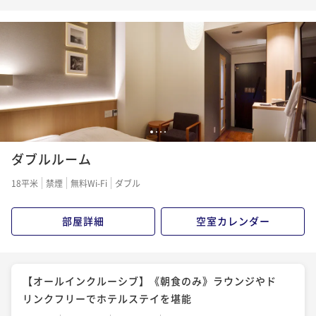
皿ごとに紡がれる美食の物語
二食付き
現地決済可
事前決済可
IN 15:00 - 18:30 OUT11:00
ポイント即利用で
最大5％OFF
¥60,600~
¥ 57,570 ~
2名
【オールインクルーシブ】《2食付き/瀬戸内キュイジ
1
2
3
4
ーヌ懐石》旬と技が織りなす多彩な饗宴
ダブルルーム
二食付き
現地決済可
事前決済可
IN 15:00 - 18:30 OUT11:00
18平米
禁煙
無料Wi-Fi
ダブル
ポイント即利用で
最大5％OFF
¥66,600~
部屋詳細
空室カレンダー
¥ 63,270 ~
2名
【オールインクルーシブ】《2食付/鉄板懐石》炎と香
【オールインクルーシブ】《朝食のみ》ラウンジやド
りと美景に包まれる贅沢な晩餐
リンクフリーでホテルステイを堪能
二食付き
現地決済可
事前決済可
IN 15:00 - 18:30 OUT11:00