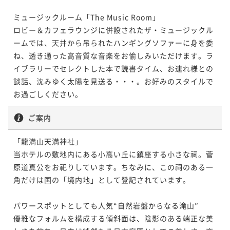
ミュージックルーム「The Music Room」

ロビー＆カフェラウンジに併設されたザ・ミュージックル
ームでは、天井から吊られたハンギングソファーに身を委
ね、透き通った高音質な音楽をお愉しみいただけます。ラ
イブラリーでセレクトした本で読書タイム、お連れ様との
談話、沈みゆく太陽を見送る・・・。お好みのスタイルで
お過ごしください。
ご案内
「龍満山天満神社」

当ホテルの敷地内にある小高い丘に鎮座する小さな祠。菅
原道真公をお祀りしています。ちなみに、この祠のある一
角だけは国の「境内地」として登記されています。

パワースポットとしても人気“自然岩盤からなる滝山”

優雅なフォルムを構成する傾斜面は、陰影のある端正な美