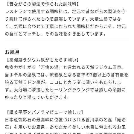
【昔ながらの製法で作られた調味料】

レストランで使用する調味料は、地元で昔ながらの製法を守
り続けて作られたものを厳選しています。大量生産ではな
く、気候に合わせて丁寧に作られた調味料だからこそ、地元
の食材とマッチし、その旨味を引き出しています。
お風呂
【高濃度ラジウム泉がもたらす潤い】

免疫力が上がる「万病の湯」と言われる天然ラジウム温泉。
当ホテルの温泉では、療養泉となる基準の7倍以上の含有量を
誇る天然ラドン泉が、ココロとカラダに潤いをもたらしま
す。大浴場に隣接したヒーリングラウンジでは癒しの余韻に
ゆったりと浸っていただけます。

【讃岐平野をパノラマビューで愉しむ】

日本産御影石の最高峰に位置づけられる香川県の名産「庵治
石」を用いたお風呂、あたたかく美しい木目に包まれるお風