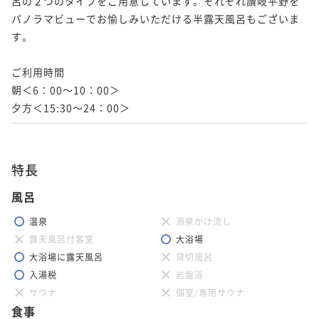
呂の２つのタイプをご用意しています。それぞれ讃岐平野を
パノラマビューでお愉しみいただける半露天風呂もございま
す。

ご利用時間

朝＜6：00～10：00＞

特長
風呂
温泉
源泉かけ流し
露天風呂付客室
大浴場
大浴場に露天風呂
貸切風呂
入湯税
岩盤浴
サウナ
個室/専用サウナ
食事