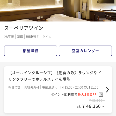
2名
【オールインクルーシブ】《2食付き/瀬戸内キュイジ
1
2
3
4
5
ーヌ懐石》旬と技が織りなす多彩な饗宴
スーペリアツイン
二食付き
現地決済可
事前決済可
IN 15:00 - 18:30 OUT11:00
28平米
禁煙
無料Wi-Fi
ツイン
ポイント即利用で
最大5％OFF
¥71,400~
部屋詳細
空室カレンダー
¥ 67,830 ~
2名
【オールインクルーシブ】《2食付/鉄板懐石》炎と香
【オールインクルーシブ】《朝食のみ》ラウンジやド
りと美景に包まれる贅沢な晩餐
リンクフリーでホテルステイを堪能
二食付き
現地決済可
事前決済可
IN 15:00 - 18:30 OUT11:00
朝食付き
現地決済可
事前決済可
IN 15:00 - 22:00 OUT11:00
ポイント即利用で
最大5％OFF
ポイント即利用で
最大5％OFF
¥75,400~
¥48,800~
¥ 71,630 ~
2名
¥ 46,360 ~
2名