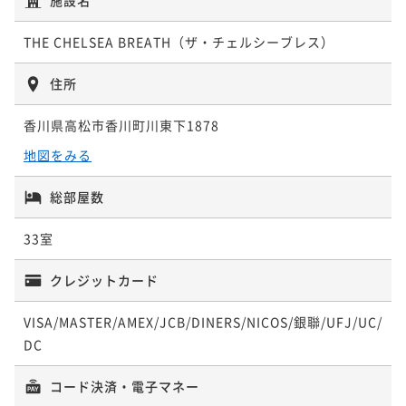
二食付き
現地決済可
事前決済可
IN 15:00 - 18:30 OUT11:00
ポイント即利用で
最大5％OFF
THE CHELSEA BREATH（ザ・チェルシーブレス）
¥82,400~
¥ 78,280 ~
2名
住所
香川県高松市香川町川東下1878
【オールインクルーシブ】《2食付/鉄板懐石》炎と香
地図をみる
りと美景に包まれる贅沢な晩餐
二食付き
現地決済可
事前決済可
IN 15:00 - 18:30 OUT11:00
総部屋数
ポイント即利用で
最大5％OFF
33室
¥86,400~
¥ 82,080 ~
2名
クレジットカード
VISA/MASTER/AMEX/JCB/DINERS/NICOS/銀聯/UFJ/UC/
DC
コード決済・電子マネー