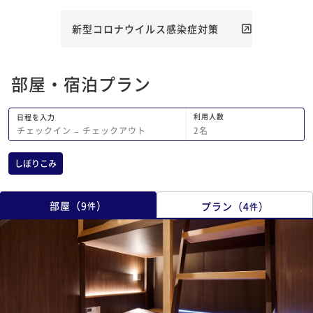
新型コロナウイルス感染症対策
部屋・宿泊プラン
利用人数
日程を入力
2
名
チェックイン
−
チェックアウト
しぼりこみ
部屋
（
9
）
プラン
（
4
）
件
件