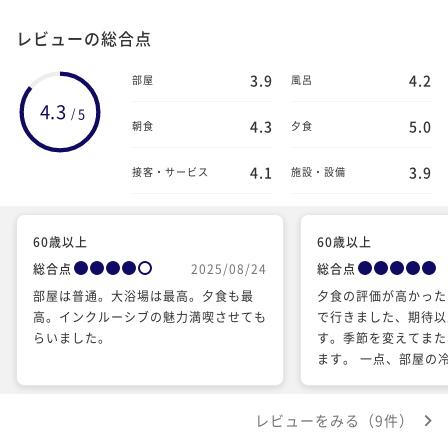
レビューの総合点
3.9
4.2
部屋
風呂
4.3
5
/
4.3
5.0
朝食
夕食
4.1
3.9
接客・サービス
施設・設備
60歳以上
60歳以上
総合点
2025/08/24
総合点
部屋は普通。大浴場は最高。夕食も最
夕食の評価が高かった
高。インクルーシブの魅力満喫させても
で行きました、期待以
らいました。
す。季節を変えてまた
ます。 一点、部屋の
のドリンクがあればも
した。
レビューをみる（9件）