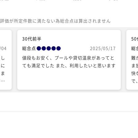
評価が所定件数に満たない為総合点は算出されません
30代前半
5
/04
総合点
2025/05/17
総
楽し
値段もお安く、プールや貸切温泉があってと
難
屋に
ても満足でした また、利用したいと思います
ま
りま
快
があ
で
泊
の
考
認
考