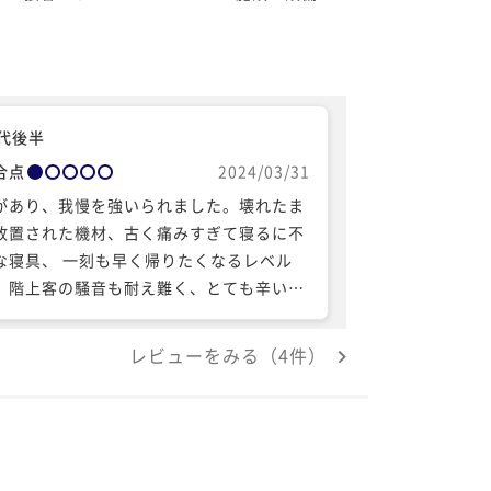
0代後半
合点
2024/03/31
があり、我慢を強いられました。壊れたま
放置された機材、古く痛みすぎて寝るに不
な寝具、 一刻も早く帰りたくなるレベル
、階上客の騒音も耐え難く、とても辛い宿
となりました。 こういった宿泊施設もある
だと、よい経験になりました。口コミに参
レビューをみる（4件）
になる指摘が多かったので、 事前によく確
しておくべきでした。往年の時代を感じ、
えさせられる興味深い滞在となりました。