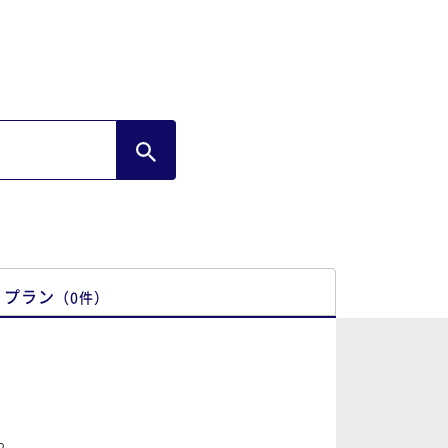
プラン
（
0
件
）
。