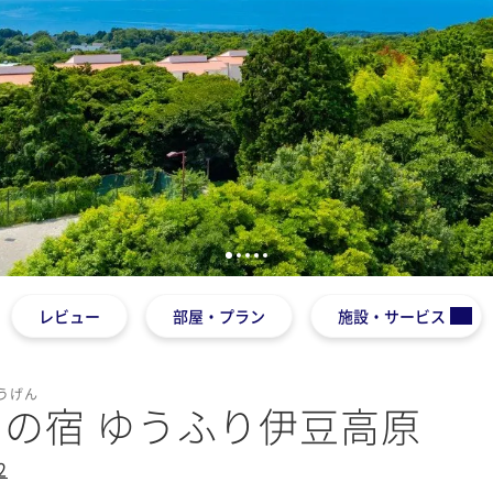
1
2
3
4
5
レビュー
部屋・プラン
施設・サービス
うげん
の宿 ゆうふり伊豆高原
2