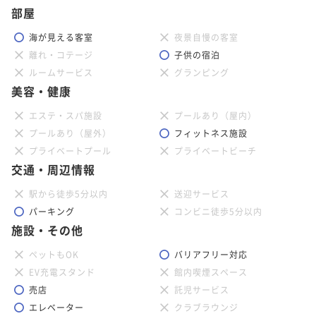
部屋
海が見える客室
夜景自慢の客室
離れ・コテージ
子供の宿泊
ルームサービス
グランピング
美容・健康
エステ・スパ施設
プールあり（屋内）
プールあり（屋外）
フィットネス施設
プライベートプール
プライベートビーチ
交通・周辺情報
駅から徒歩5分以内
送迎サービス
パーキング
コンビニ徒歩5分以内
施設・その他
ペットもOK
バリアフリー対応
EV充電スタンド
館内喫煙スペース
売店
託児サービス
エレベーター
クラブラウンジ