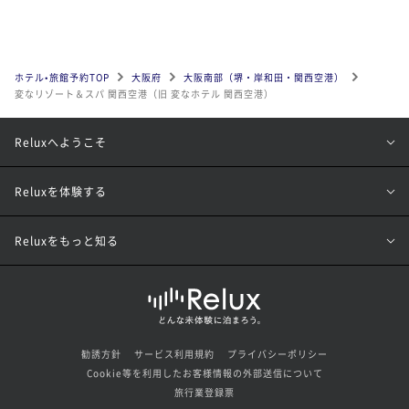
ホテル•旅館予約TOP
大阪府
大阪南部（堺・岸和田・関西空港）
変なリゾート＆スパ 関西空港（旧 変なホテル 関西空港）
Reluxへようこそ
Reluxを体験する
Reluxをもっと知る
勧誘方針
サービス利用規約
プライバシーポリシー
Cookie等を利用したお客様情報の外部送信について
旅行業登録票