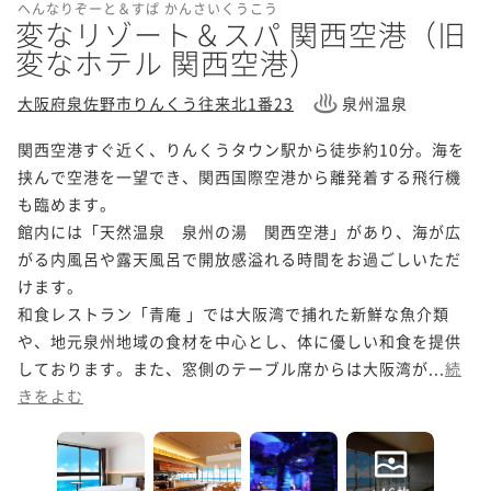
へんなりぞーと＆すぱ かんさいくうこう
変なリゾート＆スパ 関西空港（旧
変なホテル 関西空港）
大阪府泉佐野市りんくう往来北1番23
泉州温泉
関西空港すぐ近く、りんくうタウン駅から徒歩約10分。海を
挟んで空港を一望でき、関西国際空港から離発着する飛行機
も臨めます。

館内には「天然温泉　泉州の湯　関西空港」があり、海が広
がる内風呂や露天風呂で開放感溢れる時間をお過ごしいただ
けます。

和食レストラン「青庵 」では大阪湾で捕れた新鮮な魚介類
や、地元泉州地域の食材を中心とし、体に優しい和食を提供
しております。また、窓側のテーブル席からは大阪湾が...
続
きをよむ