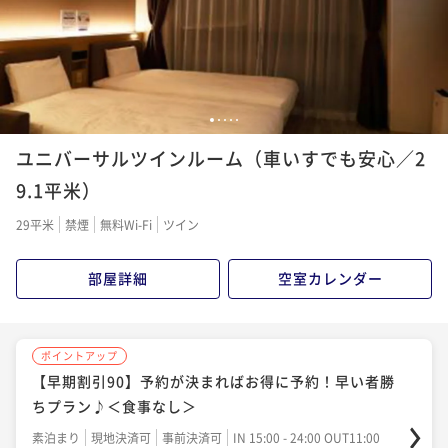
ポイント即利用で
最大7％OFF
ポイント即利用で
最大7％OFF
朝食付き
現地決済可
事前決済可
IN 15:00 - 24:00 OUT11:00
¥10,680~
¥14,000~
ポイント即利用で
最大7％OFF
¥ 9,932 ~
¥ 13,020 ~
2名
2名
¥13,920~
¥ 12,945 ~
2名
1
2
3
4
5
ポイントアップ
ポイントアップ
ユニバーサルツインルーム（車いすでも安心／2
【早期割引30】予約が決まればお得に予約！早い者勝
【早期割引90】予約が決まればお得に予約！早い者勝
ポイントアップ
ちプラン♪＜食事なし＞
9.1平米）
ちプラン♪＜朝食付き＞
変なホテル関西空港 宿泊プラン＜朝食付き＞
素泊まり
現地決済可
事前決済可
IN 15:00 - 24:00 OUT11:00
朝食付き
現地決済可
事前決済可
IN 15:00 - 24:00 OUT11:00
朝食付き
現地決済可
事前決済可
IN 15:00 - 24:00 OUT11:00
29平米
禁煙
無料Wi-Fi
ツイン
ポイント即利用で
最大7％OFF
ポイント即利用で
最大7％OFF
ポイント即利用で
最大7％OFF
¥10,920~
¥14,300~
¥14,460~
部屋詳細
空室カレンダー
¥ 10,155 ~
¥ 13,299 ~
2名
¥ 13,447 ~
2名
2名
ポイントアップ
ポイントアップ
ポイントアップ
ポイントアップ
変なホテル関西空港 宿泊プラン＜食事なし＞
【早期割引90】予約が決まればお得に予約！早い者勝
【早期割引60】予約が決まればお得に予約！早い者勝
☆大絶賛☆絶品希少部位鉄板焼きを楽しむ夕食と朝食
ちプラン♪＜食事なし＞
ちプラン♪＜朝食付き＞
ビュッフェ2食付き
素泊まり
現地決済可
事前決済可
IN 15:00 - 24:00 OUT11:00
素泊まり
現地決済可
事前決済可
ポイント即利用で
IN 15:00 - 24:00 OUT11:00
最大7％OFF
朝食付き
現地決済可
事前決済可
IN 15:00 - 24:00 OUT11:00
二食付き
現地決済可
事前決済可
IN 15:00 - 20:00 OUT11:00