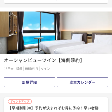
【早期割引60】予約が決まればお得に予約！早い者勝
ちプラン♪＜食事なし＞
素泊まり
現地決済可
事前決済可
IN 15:00 - 24:45 OUT11:00
ポイント即利用で
最大7％OFF
¥9,760~
¥ 9,076 ~
2名
1
2
3
ポイントアップ
オーシャンビューツイン【海側確約】
【早期割引30】予約が決まればお得に予約！早い者勝
ちプラン♪＜食事なし＞
18平米
禁煙
無料Wi-Fi
ツイン
素泊まり
現地決済可
事前決済可
IN 15:00 - 24:00 OUT11:00
ポイント即利用で
最大7％OFF
部屋詳細
空室カレンダー
¥9,960~
¥ 9,262 ~
2名
ポイントアップ
【早期割引90】予約が決まればお得に予約！早い者勝
ポイントアップ