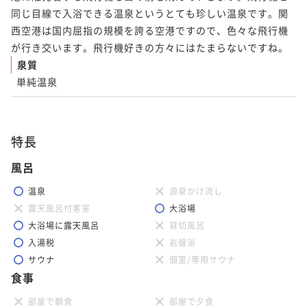
同じ目線で入浴できる温泉というとても珍しい温泉です。関
西空港は国内屈指の規模を誇る空港ですので、色々な飛行機
が行き交います。飛行機好きの方々にはたまらないですね。
泉質
単純温泉
特長
風呂
温泉
源泉かけ流し
露天風呂付客室
大浴場
大浴場に露天風呂
貸切風呂
入湯税
岩盤浴
サウナ
個室/専用サウナ
食事
部屋で朝食
部屋で夕食