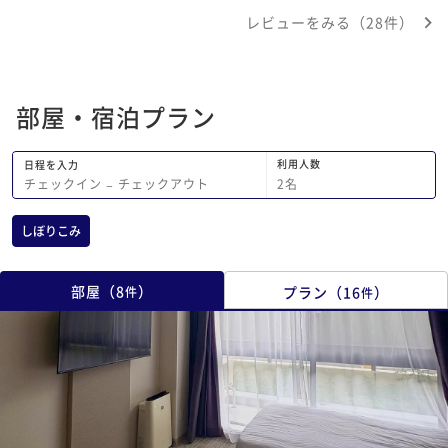
レビューをみる（28件）
部屋・宿泊プラン
利用人数
日程を入力
2
名
チェックイン
−
チェックアウト
しぼりこみ
部屋
（
8
）
プラン
（
16
）
件
件