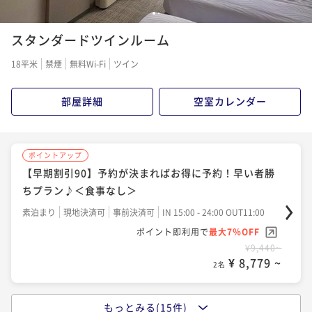
1
2
スタンダードツインルーム
18平米
禁煙
無料Wi-Fi
ツイン
部屋詳細
空室カレンダー
ポイントアップ
【早期割引90】予約が決まればお得に予約！早い者勝
ちプラン♪＜食事なし＞
素泊まり
現地決済可
事前決済可
IN 15:00 - 24:00 OUT11:00
ポイント即利用で
最大7％OFF
¥9,440~
¥ 8,779 ~
2名
もっとみる(15件)
ポイントアップ