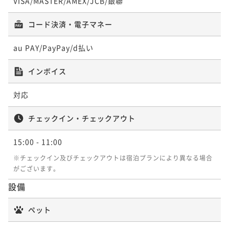
VISA/MASTER/AMEX/JCB/銀聯
¥ 15,345 ~
¥ 20,311 ~
2名
2名
¥27,840~
ポイントアップ
¥ 25,891 ~
コード決済・電子マネー
2名
☆支配人オススメ!☆カニしゃぶ堪能・和御膳夕食とビ
ポイントアップ
ュッフェ朝食
【早期割引60＆連泊】早めの予約×連泊でさらにお得
ポイントアップ
ポイントアップ
au PAY/PayPay/d払い
♪早割連泊プラン＜食事なし＞
【早期割引30】予約が決まればお得に予約！早い者勝
☆支配人オススメ!☆カニしゃぶ堪能・和御膳夕食とビ
二食付き
現地決済可
事前決済可
IN 15:00 - 20:00 OUT11:00
ちプラン♪＜朝食付き＞
ュッフェ朝食
素泊まり
現地決済可
事前決済可
IN 15:00 - 24:00 OUT11:00
ポイント即利用で
最大7％OFF
インボイス
¥27,860~
朝食付き
現地決済可
事前決済可
ポイント即利用で
IN 15:00 - 24:00 OUT11:00
最大7％OFF
二食付き
現地決済可
事前決済可
IN 15:00 - 20:00 OUT11:00
¥ 25,909 ~
2名
対応
¥20,680~
ポイント即利用で
最大7％OFF
ポイント即利用で
最大7％OFF
¥ 19,232 ~
2名
¥16,780~
¥26,860~
チェックイン・チェックアウト
¥ 15,605 ~
¥ 24,979 ~
2名
2名
ポイントアップ
15:00
- 11:00
天然温泉入り放題・御膳夕食と朝食ビュッフェ1泊2食
ポイントアップ
ポイントアップ
※チェックイン及びチェックアウトは宿泊プランにより異なる場合
付き -温泉リゾートのような滞在を-
変なホテル関西空港 宿泊プラン＜朝食付き＞
【早期割引60＆連泊】早めの予約×連泊でさらにお得
がございます。
♪早割連泊プラン＜朝食付き＞
二食付き
現地決済可
事前決済可
IN 15:00 - 20:00 OUT11:00
朝食付き
現地決済可
事前決済可
IN 15:00 - 24:00 OUT11:00
設備
ポイント即利用で
最大7％OFF
朝食付き
現地決済可
事前決済可
IN 15:00 - 24:00 OUT11:00
ポイント即利用で
最大7％OFF
¥20,860~
¥17,460~
ペット
ポイント即利用で
最大7％OFF
¥ 19,399 ~
¥ 16,237 ~
2名
2名
¥28,600~