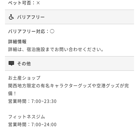
¥ 26,598 ~
ペット可否：
×
2名
ポイントアップ
ポイントアップ
バリアフリー
■連泊■変なホテルをゆっくり満喫したい方へ★２泊
☆大絶賛☆絶品希少部位鉄板焼きを楽しむ夕食と朝食
ポイントアップ
以上でお得な連泊プラン＜食事なし＞
ビュッフェ2食付き
■連泊■変なホテルをゆっくり満喫したい方へ★２泊
バリアフリー対応：
◯
以上でお得な連泊プラン＜朝食付き＞
素泊まり
現地決済可
事前決済可
IN 15:00 - 24:00 OUT11:00
二食付き
現地決済可
事前決済可
IN 15:00 - 20:00 OUT11:00
詳細情報
ポイント即利用で
最大7％OFF
朝食付き
現地決済可
事前決済可
IN 15:00 - 24:00 OUT11:00
ポイント即利用で
最大7％OFF
詳細は、宿泊施設までお問い合わせください。
¥21,840~
¥21,440~
ポイント即利用で
最大7％OFF
¥ 20,311 ~
¥ 19,939 ~
2名
その他
2名
¥29,760~
¥ 27,676 ~
2名
お土産ショップ

ポイントアップ
ポイントアップ
関西地方限定の有名キャラクターグッズや空港グッズが完
☆支配人オススメ!☆カニしゃぶ堪能・和御膳夕食とビ
天然温泉入り放題・御膳夕食と朝食ビュッフェ1泊2食
備！

ュッフェ朝食
付き -温泉リゾートのような滞在を-
営業時間：7:00~23:30

二食付き
現地決済可
事前決済可
IN 15:00 - 20:00 OUT11:00
二食付き
現地決済可
事前決済可
IN 15:00 - 20:00 OUT11:00
ポイント即利用で
最大7％OFF
フィットネスジム

ポイント即利用で
最大7％OFF
¥26,860~
営業時間：7:00~24:00 

¥22,860~
¥ 24,979 ~
¥ 21,259 ~
2名
2名