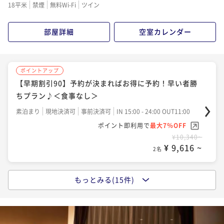
ちプラン♪＜朝食付き＞
18平米
禁煙
無料Wi-Fi
ツイン
素泊まり
現地決済可
事前決済可
IN 15:00 - 24:00 OUT11:00
朝食付き
現地決済可
事前決済可
IN 15:00 - 24:00 OUT11:00
ポイント即利用で
最大7％OFF
部屋詳細
空室カレンダー
ポイント即利用で
最大7％OFF
¥10,920~
¥13,400~
¥ 10,155 ~
¥ 12,462 ~
2名
2名
ポイントアップ
【早期割引90】予約が決まればお得に予約！早い者勝
ポイントアップ
ポイントアップ
ちプラン♪＜食事なし＞
変なホテル関西空港 宿泊プラン＜食事なし＞
【早期割引60】予約が決まればお得に予約！早い者勝
ちプラン♪＜朝食付き＞
素泊まり
現地決済可
事前決済可
IN 15:00 - 24:00 OUT11:00
素泊まり
現地決済可
事前決済可
IN 15:00 - 24:00 OUT11:00
ポイント即利用で
最大7％OFF
ポイント即利用で
最大7％OFF
朝食付き
現地決済可
事前決済可
IN 15:00 - 24:00 OUT11:00
¥10,340~
¥11,500~
ポイント即利用で
最大7％OFF
¥ 9,616 ~
¥ 10,695 ~
2名
2名
¥13,720~
¥ 12,759 ~
2名
もっとみる(15件)
ポイントアップ
ポイントアップ
【早期割引60】予約が決まればお得に予約！早い者勝
★☆海外旅行にも安心☆★ホテル駐車場最大1週間無料
ポイントアップ
ちプラン♪＜食事なし＞
プラン＜食事なし＞
【早期割引30】予約が決まればお得に予約！早い者勝
ちプラン♪＜朝食付き＞
素泊まり
現地決済可
事前決済可
IN 15:00 - 24:45 OUT11:00
素泊まり
現地決済可
事前決済可
IN 15:00 - 24:00 OUT11:00