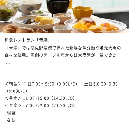
ポイントアップ
☆支配人オススメ!☆カニしゃぶ堪能・和御膳夕食とビ
ュッフェ朝食
1
2
二食付き
現地決済可
事前決済可
IN 15:00 - 20:00 OUT11:00
和食レストラン「青庵」
ポイント即利用で
最大7％OFF
¥28,860~
「青庵」では泉佐野漁港で捕れた新鮮な魚介類や地元大阪の
¥ 26,839 ~
2名
食材を使用。窓側のテーブル席からは大阪湾が一望できま
す。

ポイントアップ
【早期割引60＆連泊】早めの予約×連泊でさらにお得
＜朝食＞ 平日7:00～9:30（9:00L/O）　土日祝6:30~9:30
♪早割連泊プラン＜朝食付き＞
（9:00L/O）

朝食付き
現地決済可
事前決済可
IN 15:00 - 24:00 OUT11:00
＜昼食＞ 11:00~15:00（14:30L/O）

ポイント即利用で
最大7％OFF
＜夕食＞ 17:00~22:00（21:30L/O）
¥32,200~
個室
¥ 29,946 ~
2名
なし