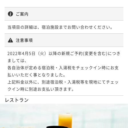
ポイントアップ
ポイントアップ
ご案内
【早期割引60＆連泊】早めの予約×連泊でさらにお得
【早期割引60＆連泊】早めの予約×連泊でさらにお得
♪早割連泊プラン＜朝食付き＞
♪早割連泊プラン＜食事なし＞
当項目の詳細は、宿泊施設までお問い合わせください。
朝食付き
現地決済可
事前決済可
IN 15:00 - 24:00 OUT11:00
素泊まり
現地決済可
事前決済可
IN 15:00 - 24:00 OUT11:00
注意事項
ポイント即利用で
最大7％OFF
ポイント即利用で
最大7％OFF
¥28,600~
¥24,280~
2022年4月5日（火）以降の新規ご予約(変更を含む)につき
¥ 26,598 ~
¥ 22,580 ~
2名
2名
ましては、

各自治体が定める宿泊税・入湯税をチェックイン時にお支
ポイントアップ
ポイントアップ
払いいただく事となりました。

■連泊■変なホテルをゆっくり満喫したい方へ★２泊
■連泊■変なホテルをゆっくり満喫したい方へ★２泊
上記料金以外に、別途宿泊税・入湯税等を現地にてチェッ
以上でお得な連泊プラン＜朝食付き＞
以上でお得な連泊プラン＜食事なし＞
朝食付き
現地決済可
事前決済可
IN 15:00 - 24:00 OUT11:00
素泊まり
現地決済可
事前決済可
IN 15:00 - 24:00 OUT11:00
レストラン
ポイント即利用で
最大7％OFF
ポイント即利用で
最大7％OFF
¥29,760~
¥25,640~
¥ 27,676 ~
¥ 23,845 ~
2名
2名