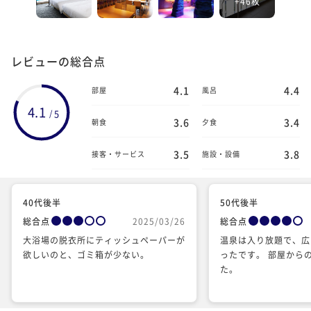
+46枚
レビューの総合点
4.1
4.4
部屋
風呂
4.1
5
/
3.6
3.4
朝食
夕食
3.5
3.8
接客・サービス
施設・設備
40代後半
50代後半
総合点
2025/03/26
総合点
大浴場の脱衣所にティッシュペーパーが
温泉は入り放題で、広
欲しいのと、ゴミ箱が少ない。
ったです。 部屋から
た。