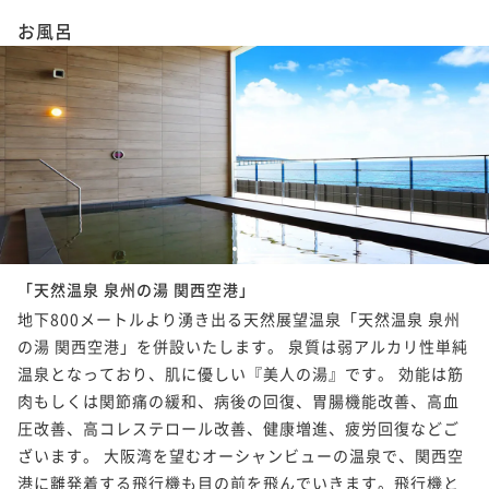
ポイントアップ
お風呂
■連泊■変なホテルをゆっくり満喫したい方へ★２泊
以上でお得な連泊プラン＜朝食付き＞
朝食付き
現地決済可
事前決済可
IN 15:00 - 24:00 OUT11:00
ポイント即利用で
最大7％OFF
¥33,560~
¥ 31,210 ~
2名
1
2
3
4
「天然温泉 泉州の湯 関西空港」
地下800メートルより湧き出る天然展望温泉「天然温泉 泉州
の湯 関西空港」を併設いたします。 泉質は弱アルカリ性単純
温泉となっており、肌に優しい『美人の湯』です。 効能は筋
肉もしくは関節痛の緩和、病後の回復、胃腸機能改善、高血
圧改善、高コレステロール改善、健康増進、疲労回復などご
ざいます。 大阪湾を望むオーシャンビューの温泉で、関西空
港に離発着する飛行機も目の前を飛んでいきます。飛行機と