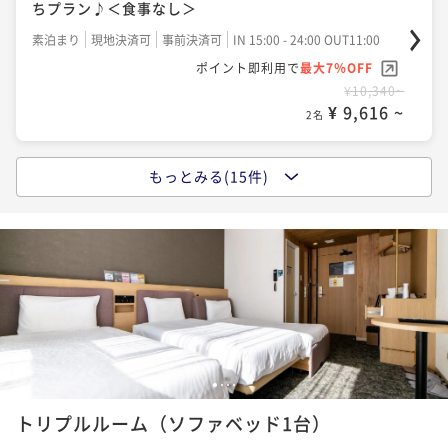
ちプラン♪＜食事なし＞
変なホテル関西空港 宿泊プラン＜食事なし＞
素泊まり
現地決済可
事前決済可
IN 15:00 - 24:00 OUT11:00
素泊まり
現地決済可
事前決済可
IN 15:00 - 24:00 OUT11:00
ポイント即利用で
最大7％OFF
ポイント即利用で
最大7％OFF
¥10,340~
¥10,500~
¥ 9,616 ~
¥ 9,765 ~
2名
2名
もっとみる(15件)
ポイントアップ
ポイントアップ
【早期割引60】予約が決まればお得に予約！早い者勝
★☆海外旅行にも安心☆★ホテル駐車場最大1週間無料
ちプラン♪＜食事なし＞
プラン＜食事なし＞
素泊まり
現地決済可
事前決済可
IN 15:00 - 24:45 OUT11:00
素泊まり
現地決済可
事前決済可
IN 15:00 - 24:00 OUT11:00
ポイント即利用で
最大7％OFF
ポイント即利用で
最大7％OFF
¥10,680~
¥13,000~
¥ 9,932 ~
¥ 12,090 ~
2名
2名
1
2
3
4
ポイントアップ
ポイントアップ
トリプルルーム（ソファベッド1台）
【早期割引30】予約が決まればお得に予約！早い者勝
【早期割引90】予約が決まればお得に予約！早い者勝
ちプラン♪＜食事なし＞