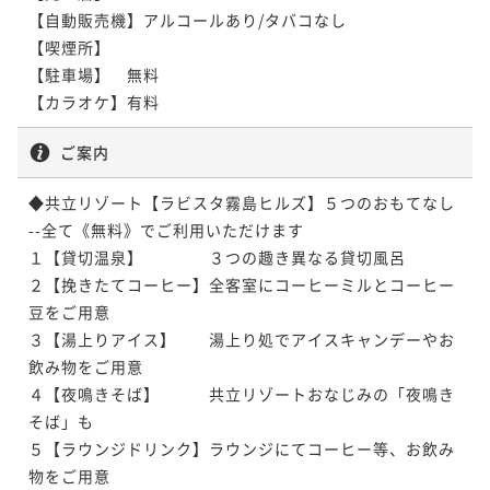
【自動販売機】アルコールあり/タバコなし

【喫煙所】

【駐車場】　無料

【カラオケ】有料
ご案内
◆共立リゾート【ラビスタ霧島ヒルズ】５つのおもてなし

--全て《無料》でご利用いただけます

１【貸切温泉】　　　　３つの趣き異なる貸切風呂

２【挽きたてコーヒー】全客室にコーヒーミルとコーヒー
豆をご用意

３【湯上りアイス】　　湯上り処でアイスキャンデーやお
飲み物をご用意

４【夜鳴きそば】　　　共立リゾートおなじみの「夜鳴き
そば」も

５【ラウンジドリンク】ラウンジにてコーヒー等、お飲み
物をご用意