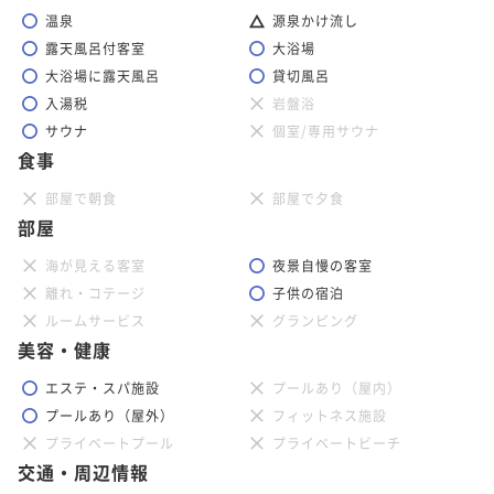
温泉
源泉かけ流し
露天風呂付客室
大浴場
大浴場に露天風呂
貸切風呂
入湯税
岩盤浴
サウナ
個室/専用サウナ
食事
部屋で朝食
部屋で夕食
部屋
海が見える客室
夜景自慢の客室
離れ・コテージ
子供の宿泊
ルームサービス
グランピング
美容・健康
エステ・スパ施設
プールあり（屋内）
プールあり（屋外）
フィットネス施設
プライベートプール
プライベートビーチ
交通・周辺情報