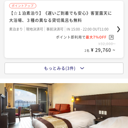
ポイントアップ
【☆１泊素泊り】《遅いご到着でも安心》客室露天に
大浴場、３種の異なる貸切風呂も無料
素泊まり
現地決済可
事前決済可
IN 15:00 - 22:00 OUT11:00
ポイント即利用で
最大7％OFF
¥32,000~
¥ 29,760 ~
2名
もっとみる(3件)
ポイントアップ
【一泊朝食】★約70種類のバイキングでパワーチャー
ジ★遅めの到着歓迎！貸切風呂・夜食のラーメン無料
♪
朝食付き
現地決済可
事前決済可
IN 15:00 - 22:00 OUT11:00
ポイント即利用で
最大7％OFF
¥40,500~
¥ 37,665 ~
2名
1
2