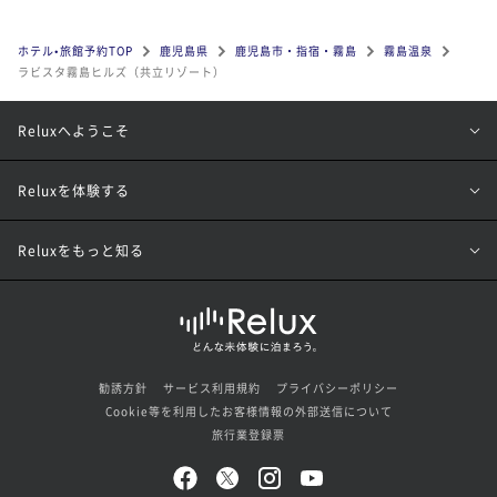
ホテル•旅館予約TOP
鹿児島県
鹿児島市・指宿・霧島
霧島温泉
ラビスタ霧島ヒルズ（共立リゾート）
Reluxへようこそ
Reluxを体験する
Reluxをもっと知る
勧誘方針
サービス利用規約
プライバシーポリシー
Cookie等を利用したお客様情報の外部送信について
旅行業登録票