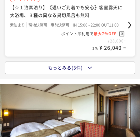
【☆１泊素泊り】《遅いご到着でも安心》客室露天に
大浴場、３種の異なる貸切風呂も無料
素泊まり
現地決済可
事前決済可
IN 15:00 - 22:00 OUT11:00
ポイント即利用で
最大7％OFF
¥28,000~
¥ 26,040 ~
2名
もっとみる(3件)
ポイントアップ
【一泊朝食】★約70種類のバイキングでパワーチャー
ジ★遅めの到着歓迎！貸切風呂・夜食のラーメン無料
♪
朝食付き
現地決済可
事前決済可
IN 15:00 - 22:00 OUT11:00
ポイント即利用で
最大7％OFF
¥36,500~
¥ 33,945 ~
2名
1
2
3
4
ポイントアップ