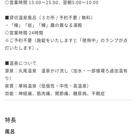
◎営業時間 15:00～25:00、翌朝5:00～10:00

■貸切温泉風呂（３カ所 / 予約不要 / 無料）

・「檜」「岩」「樽」趣の異なる湯殿

◎営業時間 24時間

※ご予約不要（施錠をいたしますと「使用中」のランプが点
灯いたします）。

■温泉について

源泉：丸尾温泉　温泉かけ流し（加水・一部循環ろ過加温有
り）

泉質：単純温泉（低張性・中性・高温泉）

効能：神経痛、筋肉痛、関節痛、糖尿病、不眠症
特長
風呂