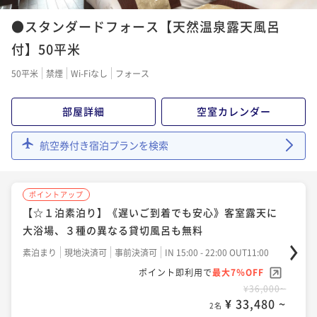
ポイントアップ
●スタンダードフォース【天然温泉露天風呂
【早期割30】愛犬と泊まる◆早期予約でお得に宿泊◆
すべてのお部屋が天然温泉露天風呂付き◆夕朝食付き
付】50平米
二食付き
現地決済可
事前決済可
IN 15:00 - 19:30 OUT11:00
50平米
禁煙
Wi-Fiなし
フォース
ポイント即利用で
最大7％OFF
¥50,634~
部屋詳細
空室カレンダー
¥ 47,089 ~
2名
航空券付き宿泊プランを検索
ポイントアップ
《愛犬とお泊り♪》★全室《天然温泉》露天風呂付客
ポイントアップ
室★ルシアンルーム［基本１泊２食］
【☆１泊素泊り】《遅いご到着でも安心》客室露天に
二食付き
現地決済可
事前決済可
IN 15:00 - 19:30 OUT11:00
大浴場、３種の異なる貸切風呂も無料
ポイント即利用で
最大7％OFF
素泊まり
現地決済可
事前決済可
IN 15:00 - 22:00 OUT11:00
¥53,300~
¥ 49,569 ~
ポイント即利用で
最大7％OFF
2名
¥36,000~
¥ 33,480 ~
2名