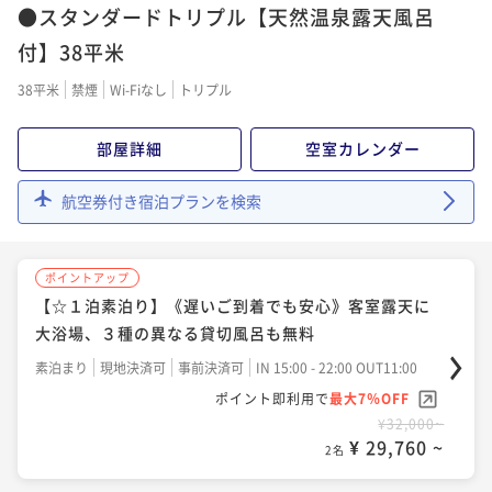
●スタンダードトリプル【天然温泉露天風呂
★全室天然温泉露天風呂付★ラビスタ霧島ヒルズスタ
ンダードプラン★【基本1泊2食付】
付】38平米
二食付き
現地決済可
事前決済可
IN 15:00 - 20:00 OUT11:00
38平米
禁煙
Wi-Fiなし
トリプル
ポイント即利用で
最大12％OFF
¥49,300~
部屋詳細
空室カレンダー
¥ 43,384 ~
2名
航空券付き宿泊プランを検索
ポイントアップ
【早期割30】早期予約で最大5500円引き★鹿児島空港
ポイントアップ
から車で約30分★全室露天風呂付ホテルを堪能♪
【☆１泊素泊り】《遅いご到着でも安心》客室露天に
二食付き
現地決済可
事前決済可
IN 16:00 - 19:45 OUT11:00
大浴場、３種の異なる貸切風呂も無料
ポイント即利用で
最大7％OFF
素泊まり
現地決済可
事前決済可
IN 15:00 - 22:00 OUT11:00
¥46,834~
¥ 43,555 ~
ポイント即利用で
最大7％OFF
2名
¥32,000~
¥ 29,760 ~
2名