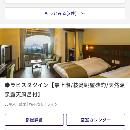
もっとみる(3件)
ポイントアップ
【一泊朝食】★約70種類のバイキングでパワーチャー
ジ★遅めの到着歓迎！貸切風呂・夜食のラーメン無料
♪
朝食付き
現地決済可
事前決済可
IN 15:00 - 22:00 OUT11:00
ポイント即利用で
最大7％OFF
¥44,500~
¥ 41,385 ~
2名
1
2
ポイントアップ
●ラビスタツイン【最上階/桜島眺望確約/天然温
★全室天然温泉露天風呂付★ラビスタ霧島ヒルズスタ
ンダードプラン★【基本1泊2食付】
泉露天風呂付】
二食付き
現地決済可
事前決済可
IN 15:00 - 20:00 OUT11:00
35平米
禁煙
Wi-Fiなし
ツイン
ポイント即利用で
最大12％OFF
¥57,300~
部屋詳細
空室カレンダー
¥ 50,424 ~
2名