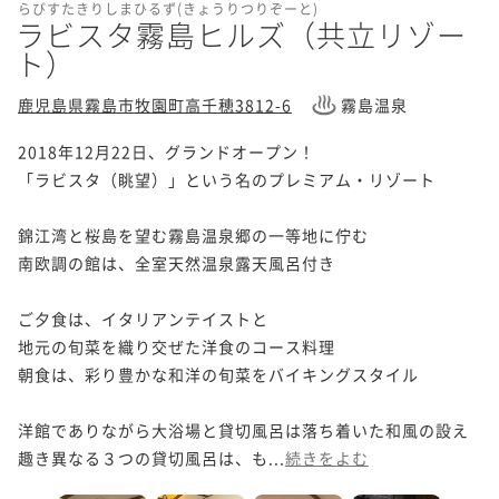
らびすたきりしまひるず(きょうりつりぞーと)
ラビスタ霧島ヒルズ（共立リゾー
ト）
鹿児島県霧島市牧園町高千穂3812-6
霧島温泉
2018年12月22日、グランドオープン！

「ラビスタ（眺望）」という名のプレミアム・リゾート

錦江湾と桜島を望む霧島温泉郷の一等地に佇む

南欧調の館は、全室天然温泉露天風呂付き

ご夕食は、イタリアンテイストと

地元の旬菜を織り交ぜた洋食のコース料理

朝食は、彩り豊かな和洋の旬菜をバイキングスタイル

洋館でありながら大浴場と貸切風呂は落ち着いた和風の設え

趣き異なる３つの貸切風呂は、も...
続きをよむ