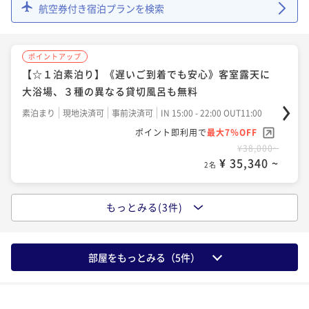
航空券付き宿泊プランを検索
ポイントアップ
【早期割30】早期予約で最大5500円引き★鹿児島空港
ポイントアップ
から車で約30分★全室露天風呂付ホテルを堪能♪
【☆１泊素泊り】《遅いご到着でも安心》客室露天に
二食付き
現地決済可
事前決済可
IN 16:00 - 19:45 OUT11:00
大浴場、３種の異なる貸切風呂も無料
ポイント即利用で
最大7％OFF
素泊まり
現地決済可
事前決済可
IN 15:00 - 22:00 OUT11:00
¥54,434~
¥ 50,623 ~
ポイント即利用で
最大7％OFF
2名
¥38,000~
¥ 35,340 ~
2名
もっとみる(3件)
ポイントアップ
【一泊朝食】★約70種類のバイキングでパワーチャー
ジ★遅めの到着歓迎！貸切風呂・夜食のラーメン無料
部屋をもっとみる（
5
件）
♪
朝食付き
現地決済可
事前決済可
IN 15:00 - 22:00 OUT11:00
ポイント即利用で
最大7％OFF
¥46,500~