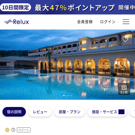
会員登録
ログイン
51
枚
1
2
3
4
5
宿の説明
レビュー
部屋・プラン
施設・サービス
リゾート