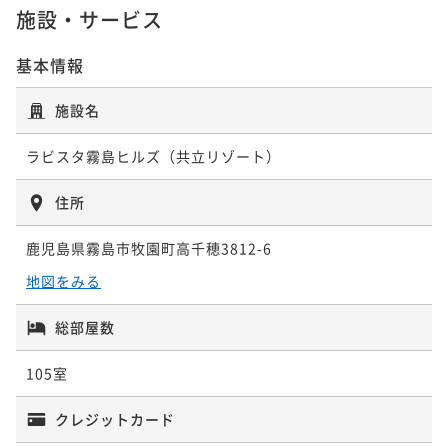
¥ 43,245 ~
2名
施設・サービス
基本情報
ポイントアップ
★全室天然温泉露天風呂付★ラビスタ霧島ヒルズスタ
施設名
ンダードプラン★【基本1泊2食付】
ラビスタ霧島ヒルズ（共立リゾート）
二食付き
現地決済可
事前決済可
IN 15:00 - 20:00 OUT11:00
ポイント即利用で
最大12％OFF
住所
¥59,300~
¥ 52,184 ~
2名
鹿児島県霧島市牧園町高千穂3812-6
地図をみる
ポイントアップ
【早期割30】早期予約で最大5500円引き★鹿児島空港
総部屋数
から車で約30分★全室露天風呂付ホテルを堪能♪
105室
二食付き
現地決済可
事前決済可
IN 16:00 - 19:45 OUT11:00
ポイント即利用で
最大7％OFF
クレジットカード
¥56,334~
¥ 52,390 ~