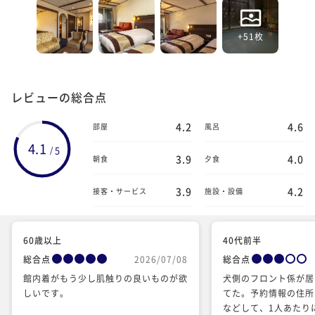
+51枚
レビューの総合点
4.2
4.6
部屋
風呂
4.1
5
/
3.9
4.0
朝食
夕食
3.9
4.2
接客・サービス
施設・設備
60歳以上
40代前半
総合点
2026/07/08
総合点
館内着がもう少し肌触りの良いものが欲
犬側のフロント係が居
しいです。
てた。予約情報の住所
などして、1人あたり