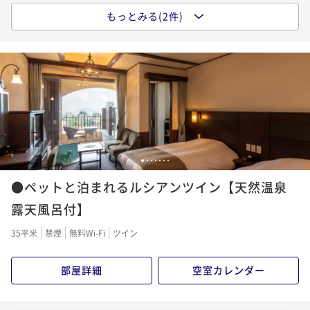
もっとみる(2件)
ポイントアップ
【一泊朝食】★約70種類のバイキングでパワーチャー
ジ★遅めの到着歓迎！貸切風呂・夜食のラーメン無料
♪
朝食付き
現地決済可
事前決済可
IN 15:00 - 22:00 OUT11:00
ポイント即利用で
最大7％OFF
¥40,500~
¥ 37,665 ~
2名
1
2
3
4
5
6
7
ポイントアップ
●ペットと泊まれるルシアンツイン【天然温泉
★全室天然温泉露天風呂付★ラビスタ霧島ヒルズスタ
ンダードプラン★【基本1泊2食付】
露天風呂付】
二食付き
現地決済可
事前決済可
IN 15:00 - 20:00 OUT11:00
35平米
禁煙
無料Wi-Fi
ツイン
ポイント即利用で
最大12％OFF
¥53,300~
部屋詳細
空室カレンダー
¥ 46,904 ~
2名