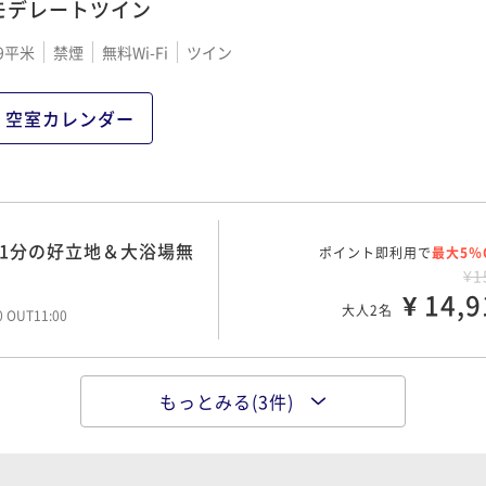
モデレートツイン
9平米
禁煙
無料Wi-Fi
ツイン
ポイント即利用で
最大5％
¥1
¥ 18,8
00 OUT11:00
大人2名
空室カレンダー
ポイント即利用で
最大5％
¥2
ニ1分の好立地＆大浴場無
ポイント即利用で
¥ 23,6
最大5％
00 OUT11:00
大人2名
¥1
¥ 14,9
大人2名
00 OUT11:00
もっとみる(3件)
1分の好立地＆大浴場無
ポイント即利用で
最大5％
¥1
¥ 18,3
大人2名
00 OUT11:00