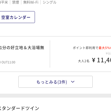
4平米
禁煙
無料Wi-Fi
シングル
空室カレンダー
ニ1分の好立地＆大浴場無
ポイント即利用で
最大5％
¥1
¥ 11,4
大人2名
00 OUT11:00
もっとみる(3件)
1分の好立地＆大浴場無
ポイント即利用で
最大5％
¥1
¥ 14,8
大人2名
00 OUT11:00
スタンダードツイン