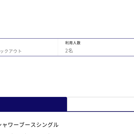
し
ル
ば
利用人数
2
名
ックアウト
シャワーブースシングル