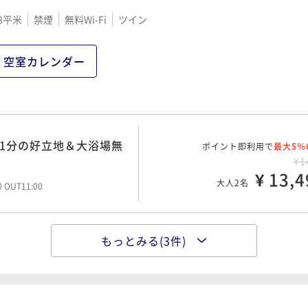
8平米
禁煙
無料Wi-Fi
ツイン
ポイント即利用で
最大5％
¥1
¥ 15,9
00 OUT11:00
大人2名
空室カレンダー
ポイント即利用で
最大5％
¥2
ニ1分の好立地＆大浴場無
ポイント即利用で
¥ 20,7
最大5％
00 OUT11:00
大人2名
¥1
¥ 13,4
大人2名
00 OUT11:00
もっとみる(3件)
1分の好立地＆大浴場無
ポイント即利用で
最大5％
¥1
¥ 16,9
大人2名
00 OUT11:00