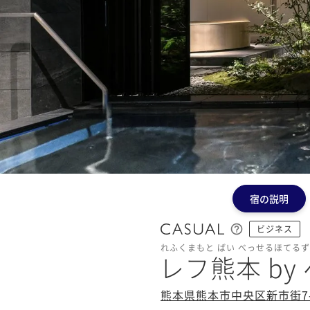
宿の説明
ビジネス
れふくまもと ばい べっせるほてるず
レフ熊本 b
熊本県熊本市中央区新市街7-