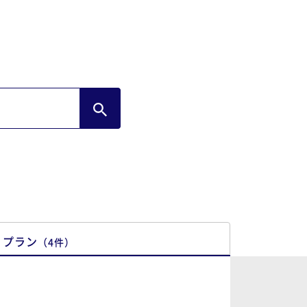
ゃいますがここは日本ですしホテルのルー
もあります。ルールを掲示されるのであれ
対策をお願いしたいと思います。
プラン
（
4
件
）