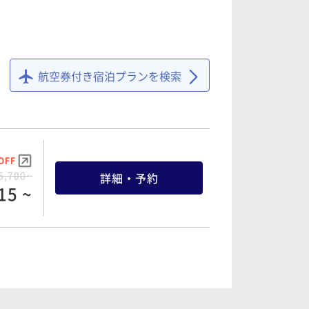
OFF
9,880~
詳細・予約
86 ~
航空券付き宿泊プランを検索
OFF
4,920~
詳細・予約
74 ~
OFF
5,700~
詳細・予約
15 ~
OFF
9,300~
詳細・予約
35 ~