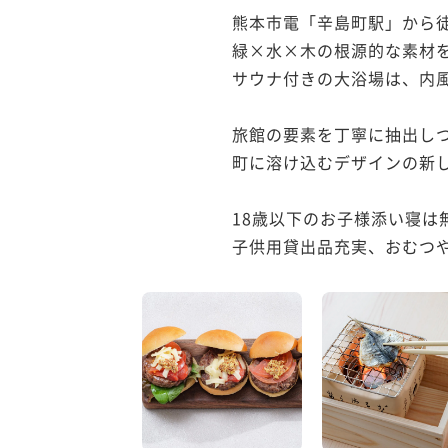
熊本市電「辛島町駅」から徒
緑×水×木の根源的な素材を
サウナ付きの大浴場は、内風
旅館の要素を丁寧に抽出しつ
町に溶け込むデザインの新し
18歳以下のお子様添い寝は無
子供用貸出品充実、おむつや