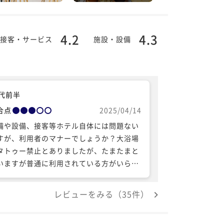
4.2
4.3
接客・サービス
施設・設備
0代前半
合点
2025/04/14
備や設備、接客等ホテル自体には問題ない
すが、利用者のマナーでしょうか？大浴場
タトゥー禁止とありましたが、たまたまと
いますが普通に利用されている方がいらっ
ゃいました（日本人の若い方です）。プラ
ベート感の強い空間なので難しい場所です
レビューをみる（35件）
、定期的なスタッフの巡回など対策はある
思います。 海外では普通という方もいらっ