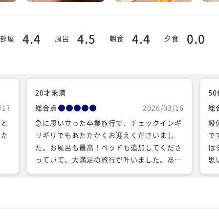
4.4
4.5
4.4
0.0
部屋
風呂
朝食
夕食
20才未満
5
/17
総合点
2026/03/16
総
いと
急に思い立った卒業旅行で、チェックインギ
設
いた
リギリでもあたたかくお迎えくださいまし
で
た。お風呂も最高！ベッドも追加してくださ
は
っていて、大満足の旅行が叶いました。あり
思
がとうございました。 気に入ってもう１泊…
し
イ
が
と