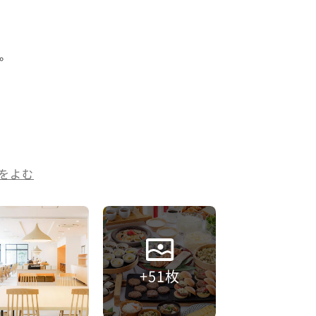


をよむ
+51枚