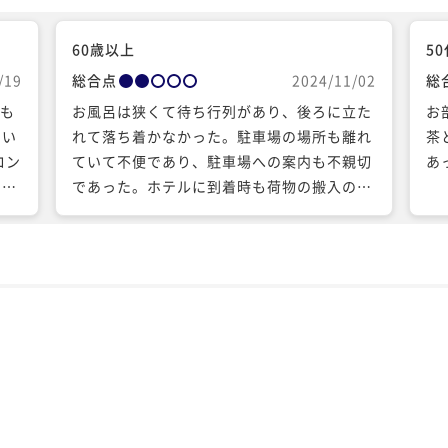
60歳以上
5
/19
総合点
2024/11/02
総
ても
お風呂は狭くて待ち行列があり、後ろに立た
お
届い
れて落ち着かなかった。駐車場の場所も離れ
茶
ロン
ていて不便であり、駐車場への案内も不親切
あ
で
であった。ホテルに到着時も荷物の搬入の案
に泊
内もなかった。