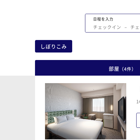
日程を入力
チェックイン
−
チェ
しぼりこみ
部屋
（
4
件
）
1