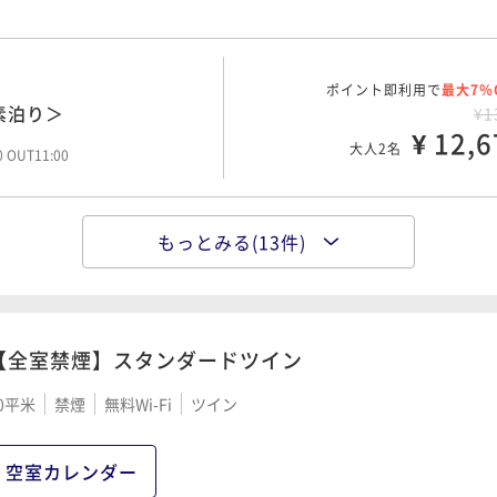
ポイント即利用で
最大7％
日以上前の予約でお得に
ポイント即利用で
最大7％
¥1
素泊り＞
¥1
¥ 14,6
大人2名
¥ 12,6
大人2名
00 OUT11:00
00 OUT11:00
もっとみる(13件)
ポイント即利用で
最大7％
ポイント即利用で
最大7％
日以上前の予約でお得に
AYプラン＜素泊り＞
¥1
¥1
¥ 14,1
¥ 15,0
大人2名
大人2名
00 OUT11:00
00 OUT11:00
【全室禁煙】スタンダードツイン
0平米
禁煙
無料Wi-Fi
ツイン
ポイント即利用で
最大7％
ポイント即利用で
最大7％
日以上前の予約でお得に
朝食付＞
¥1
¥1
¥ 15,8
¥ 16,1
空室カレンダー
大人2名
大人2名
00 OUT11:00
00 OUT11:00