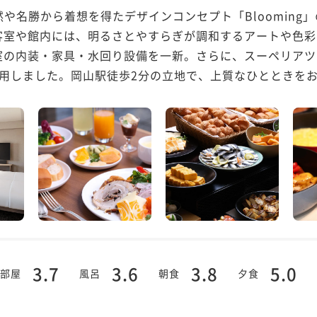
や名勝から着想を得たデザインコンセプト「Blooming」の
客室や館内には、明るさとやすらぎが調和するアートや色彩
室の内装・家具・水回り設備を一新。さらに、スーペリアツ
用しました。岡山駅徒歩2分の立地で、上質なひとときをお.
3.7
3.6
3.8
5.0
部屋
風呂
朝食
夕食