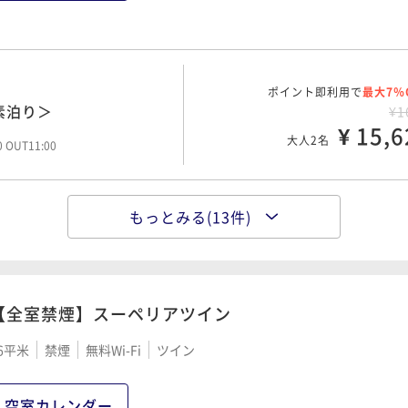
ポイント即利用で
最大7％
ポイント即利用で
最大7％
AYプラン＜朝食付＞
¥1
日以上前の予約でお得に
ポイント即利用で
最大7％
¥1
¥ 17,9
素泊り＞
¥1
大人2名
¥ 16,7
00 OUT11:00
大人2名
¥ 15,6
大人2名
00 OUT11:00
00 OUT11:00
ポイント即利用で
最大7％
日以上前の予約でお得に
もっとみる(13件)
¥2
ポイント即利用で
最大7％
ポイント即利用で
最大7％
日以上前の予約でお得に
¥ 18,7
AYプラン＜素泊り＞
¥1
¥1
大人2名
¥ 16,8
¥ 17,0
00 OUT11:00
大人2名
大人2名
00 OUT11:00
00 OUT11:00
【全室禁煙】スーペリアツイン
ポイント即利用で
最大7％
6平米
禁煙
無料Wi-Fi
ツイン
日以上前の予約でお得に
ポイント即利用で
最大7％
ポイント即利用で
最大7％
¥2
日以上前の予約でお得に
朝食付＞
¥1
¥1
¥ 19,7
大人2名
¥ 17,2
¥ 17,5
空室カレンダー
大人2名