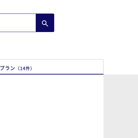
プラン
（
14
件
）