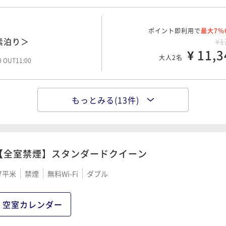
ポイント即利用で
最大7％
素泊り＞
¥1
¥ 11,3
大人2名
00 OUT11:00
もっとみる(13件)
ポイント即利用で
最大7％
AYプラン＜素泊り＞
¥1
¥ 12,6
大人2名
00 OUT11:00
【全室禁煙】スタンダードクイーン
7平米
禁煙
無料Wi-Fi
ダブル
ポイント即利用で
最大7％
日以上前の予約でお得に
¥1
¥ 13,9
空室カレンダー
大人2名
00 OUT11:00