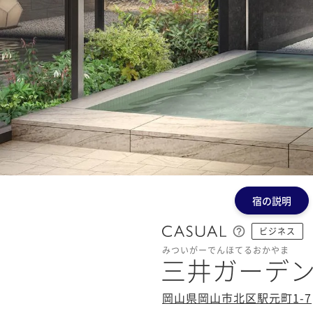
宿の説明
ビジネス
みついがーでんほてるおかやま
三井ガーデ
岡山県岡山市北区駅元町1-7