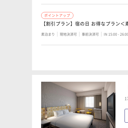
ポイントアップ
【割引プラン】宿の日 お得なプラン＜
素泊まり
現地決済可
事前決済可
IN 15:00 - 26:
ポイントアップ
【全館リニューアル】BLOOMING ST
素泊まり
現地決済可
事前決済可
IN 15:00 - 26:
ポイントアップ
1
【全館リニューアル】■早期割引■90
ステイ＜素泊り＞
素泊まり
現地決済可
事前決済可
IN 15:00 - 26: