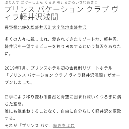
ぷりんす ばけーしょん くらぶ ゔぃらかるいざわあさま
プリンス バケーション クラブ ヴ
ィラ軽井沢浅間
長野県北佐久郡軽井沢町大字発地南軽井沢
多くの人々に親しまれ、愛されてきたリゾート地、軽井沢。

軽井沢を一望するビューを独り占めするという贅沢をあなた
に。

2019年7月、プリンスホテル初の会員制リゾートホテル

「プリンス バケーション クラブ ヴィラ軽井沢浅間」がオー
プンしました。

四季により移り変わる自然と青空に囲まれ深いくつろぎに満
ちた空間。

誰にも気兼ねすることなく、自由に自分らしく軽井沢を謳歌
する。

それが「プリンス バケ...
続きをよむ