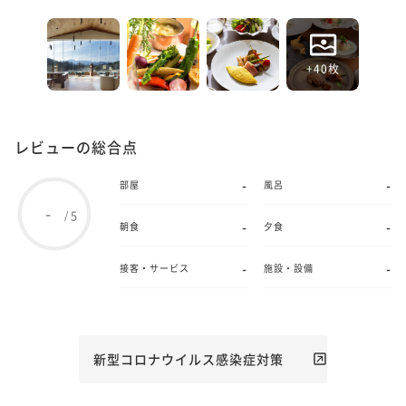
+40枚
レビューの総合点
-
-
部屋
風呂
-
5
/
-
-
朝食
夕食
-
-
接客・サービス
施設・設備
新型コロナウイルス感染症対策