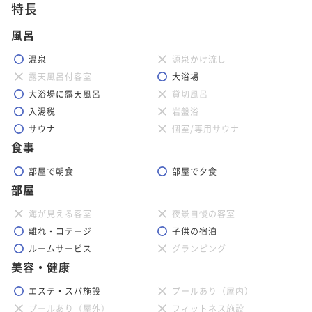
特長
風呂
温泉
源泉かけ流し
露天風呂付客室
大浴場
大浴場に露天風呂
貸切風呂
入湯税
岩盤浴
サウナ
個室/専用サウナ
食事
部屋で朝食
部屋で夕食
部屋
海が見える客室
夜景自慢の客室
離れ・コテージ
子供の宿泊
ルームサービス
グランピング
美容・健康
エステ・スパ施設
プールあり（屋内）
プールあり（屋外）
フィットネス施設