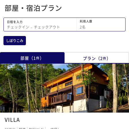
部屋・宿泊プラン
利用人数
日程を入力
2
名
チェックイン
−
チェックアウト
しぼりこみ
部屋
（
1
）
プラン
（
2
）
件
件
1
2
3
4
5
6
VILLA