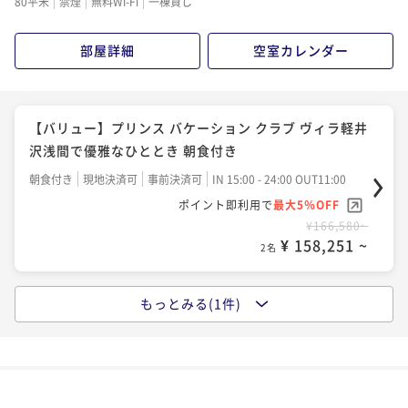
80平米
禁煙
無料Wi-Fi
一棟貸し
部屋詳細
空室カレンダー
【バリュー】プリンス バケーション クラブ ヴィラ軽井
沢浅間で優雅なひととき 朝食付き
朝食付き
現地決済可
事前決済可
IN 15:00 - 24:00 OUT11:00
ポイント即利用で
最大5％OFF
¥166,580~
¥ 158,251 ~
2名
もっとみる(1件)
【ベーシック】プリンス バケーション クラブ ヴィラ軽
井沢浅間で優雅なひととき 朝食付き
朝食付き
現地決済可
事前決済可
IN 15:00 - 22:00 OUT11:00
ポイント即利用で
最大5％OFF