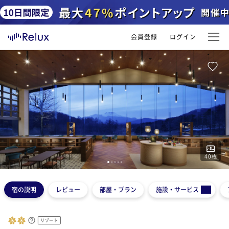
会員登録
ログイン
40
枚
1
2
3
4
5
宿の説明
レビュー
部屋・プラン
施設・サービス
リゾート