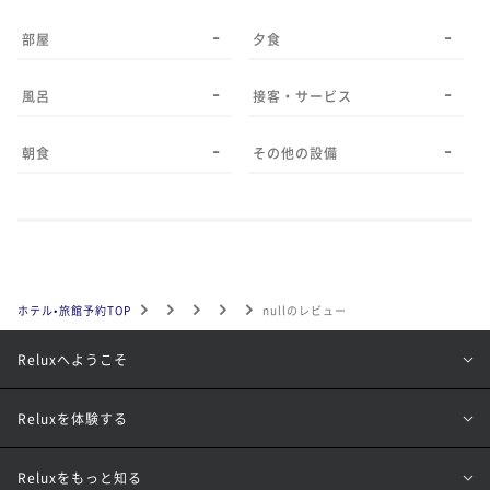
-
-
部屋
夕食
-
-
風呂
接客・サービス
-
-
朝食
その他の設備
ホテル•旅館予約TOP
nullのレビュー
Reluxへようこそ
Reluxを体験する
Reluxをもっと知る