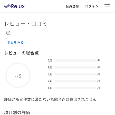
会員登録
ログイン
レビュー・口コミ
地図をみる
レビューの総合点
5点
-
%
4点
-
%
3点
-
%
5
/
-
2点
-
%
1点
-
%
評価が所定件数に満たない為総合点は算出されません
項目別の評価