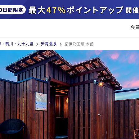
会
総・鴨川・九十九里
安房温泉
紀伊乃国屋 本館