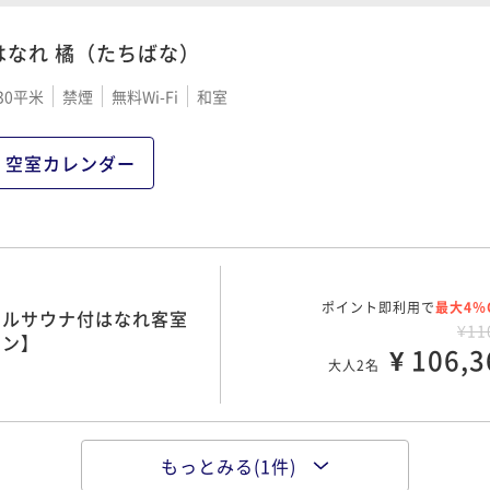
¥ 41,8
大人2名
はなれ 橘（たちばな）
30平米
禁煙
無料Wi-Fi
和室
ポイント即利用で
最大4％
楽しめる＜伊勢海老のお
¥4
空室カレンダー
¥ 42,2
大人2名
ポイント即利用で
最大4％
大切な１日 【ケーキ＆
ポイント即利用で
最大4％
レルサウナ付はなれ客室
¥4
¥11
ン】
ラン】
¥ 44,7
¥ 106,3
大人2名
大人2名
もっとみる(1件)
ポイント即利用で
最大4％