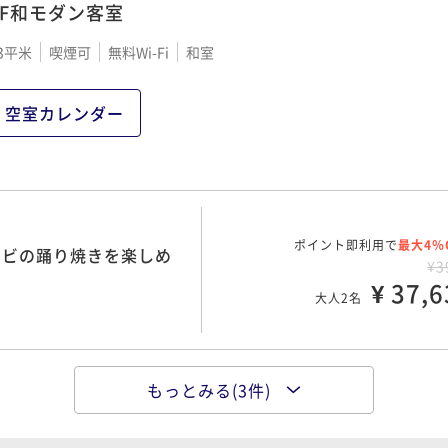
2F和モダン客室
3平米
喫煙可
無料Wi-Fi
和室
ポイント即利用で
最大4％
楽しめる＜伊勢海老のお
¥4
空室カレンダー
¥ 40,1
大人2名
ポイント即利用で
最大4％
大切な１日 【ケーキ＆
ポイント即利用で
最大4％
ワビの踊り焼きを楽しめ
¥4
¥3
ン】
¥ 42,6
¥ 37,6
大人2名
大人2名
もっとみる(3件)
ポイント即利用で
最大4％
牛『彩美牛』を堪能＜彩
¥4