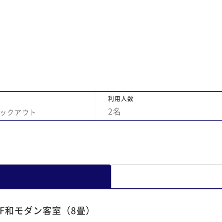
利用人数
2
名
ックアウト
1F和モダン客室（8畳）