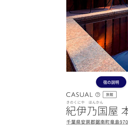
宿の説明
旅館
きのくにや ほんかん
紀伊乃国屋 
千葉県安房郡鋸南町竜島970