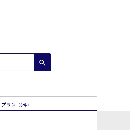
プラン
（
6
件
）