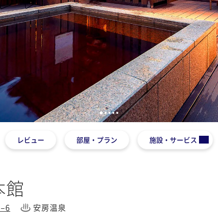
1
2
3
4
5
レビュー
部屋・プラン
施設・サービス
本館
−6
安房温泉