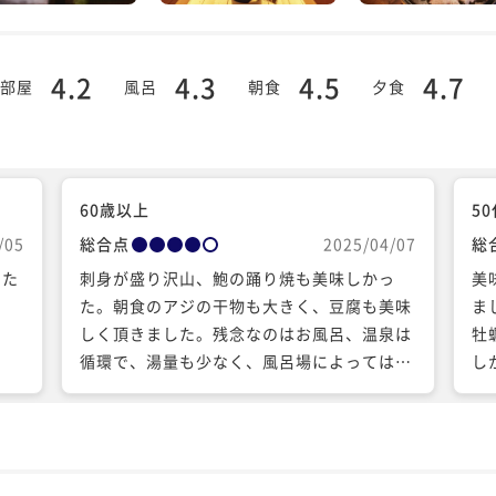
4.2
4.3
4.5
4.7
部屋
風呂
朝食
夕食
60歳以上
5
/05
総合点
2025/04/07
総
また
刺身が盛り沢山、鮑の踊り焼も美味しかっ
美
た。朝食のアジの干物も大きく、豆腐も美味
ま
しく頂きました。残念なのはお風呂、温泉は
牡
循環で、湯量も少なく、風呂場によっては洗
し
い場も寒かった。
い