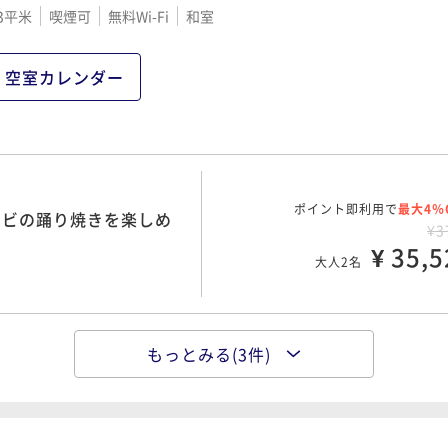
3平米
喫煙可
無料Wi-Fi
和室
空室カレンダー
ポイント即利用で
最大4％
ワビの踊り焼きを楽しめ
¥3
¥ 35,5
大人2名
もっとみる(3件)
ポイント即利用で
最大4％
牛『彩美牛』を堪能＜彩
¥4
¥ 39,7
大人2名