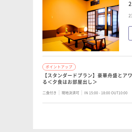
2
ポイントアップ
【料理ランクUP】伊勢海老のお造りが
造り付＞
二食付き
現地決済可
IN 15:00 - 18:00 OUT10:00
ポイントアップ
ポイントアップ
誕生日や結婚記念日など、いつもと違う
【スタンダードプラン】豪華舟盛とア
スパークリングワイン付き記念日プラ
る＜夕食はお部屋出し＞
二食付き
現地決済可
IN 15:00 - 18:00 OUT10:00
二食付き
現地決済可
IN 15:00 - 18:00 OUT10:00
ポイントアップ
【料理ランクUP】千葉県産のブランド
美牛の鉄皿焼き付＞