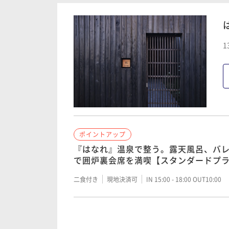
二食付き
現地決済可
IN 15:00 - 18:00 OUT10:00
1
ポイントアップ
【料理ランクUP】伊勢海老のお造りが
造り付＞
二食付き
現地決済可
IN 15:00 - 18:00 OUT10:00
ポイントアップ
ポイントアップ
誕生日や結婚記念日など、いつもと違う
『はなれ』温泉で整う。露天風呂、バ
スパークリングワイン付き記念日プラ
で囲炉裏会席を満喫【スタンダードプ
二食付き
現地決済可
IN 15:00 - 18:00 OUT10:00
二食付き
現地決済可
IN 15:00 - 18:00 OUT10:00
ポイントアップ