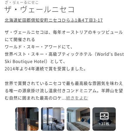
ざ・ゔぇーるにせこ
ザ・ヴェールニセコ
北海道虻田郡倶知安町ニセコひらふ1条4丁目3-17
ザ・ヴェールニセコは、毎年オーストリアのキッツビュール
にて開催される

ワールド・スキー・アワードにて、

世界ベスト・スキー・高級ブティックホテル（World's Best 
Ski Boutique Hotel）として、

2014年より4年連続で賞を受賞しました。

世界で賞賛されているニセコで最も最高級な雰囲気を味わえ
る唯一の源泉掛け流し温泉付きコンドミニアム。羊蹄山を望
む自然に囲まれた最高のロケ...
続きをよむ
+37枚