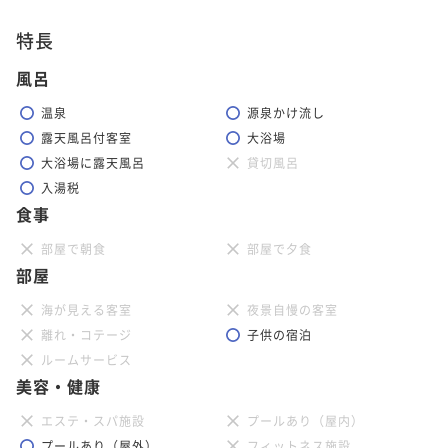
特長
風呂
温泉
源泉かけ流し
露天風呂付客室
大浴場
大浴場に露天風呂
貸切風呂
入湯税
食事
部屋で朝食
部屋で夕食
部屋
海が見える客室
夜景自慢の客室
離れ・コテージ
子供の宿泊
ルームサービス
美容・健康
エステ・スパ施設
プールあり（屋内）
プールあり（屋外）
フィットネス施設