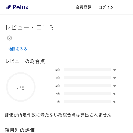
会員登録
ログイン
レビュー・口コミ
地図をみる
レビューの総合点
5点
-
%
4点
-
%
3点
-
%
5
/
-
2点
-
%
1点
-
%
評価が所定件数に満たない為総合点は算出されません
項目別の評価