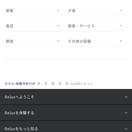
-
-
部屋
夕食
-
-
風呂
接客・サービス
-
-
朝食
その他の設備
ホテル•旅館予約TOP
nullのレビュー
Reluxへようこそ
Reluxを体験する
Reluxをもっと知る