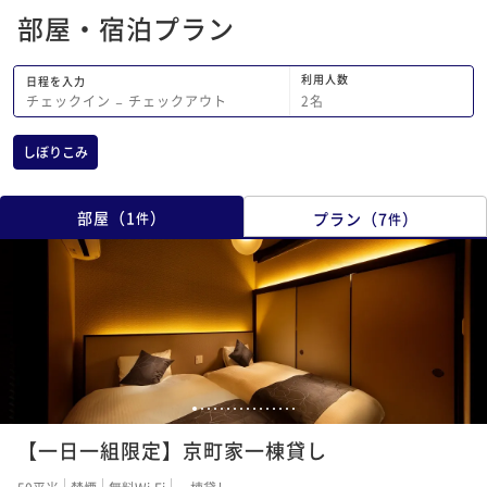
部屋・宿泊プラン
利用人数
日程を入力
2
名
チェックイン
−
チェックアウト
しぼりこみ
部屋
（
1
）
プラン
（
7
）
件
件
1
2
3
4
5
6
7
8
9
10
11
12
13
14
15
16
【一日一組限定】京町家一棟貸し