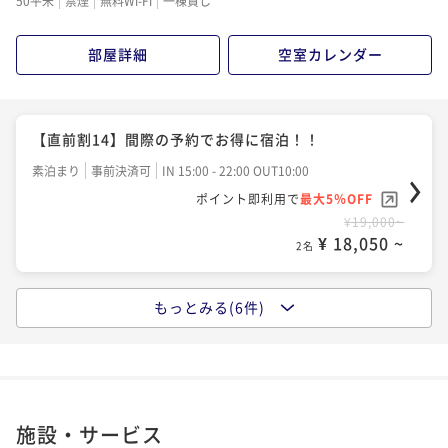
50平米
禁煙
無料Wi-Fi
一棟貸し
部屋詳細
空室カレンダー
【直前割14】間際の予約でお得に宿泊！！
素泊まり
事前決済可
IN 15:00 - 22:00 OUT10:00
ポイント即利用で
最大5％OFF
¥19,000~
¥ 18,050 ~
2名
もっとみる(6件)
【一日一組限定】坪庭を望みながら優雅に過ごす京町
家ステイ
素泊まり
事前決済可
IN 15:00 - 22:00 OUT10:00
ポイント即利用で
最大5％OFF
¥20,000~
施設・サービス
¥ 19,000 ~
2名