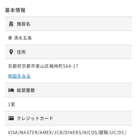
基本情報
【早割30】早期予約でお得に宿泊！！
施設名
素泊まり
事前決済可
IN 15:00 - 22:00 OUT10:00
奏 清水五条
ポイント即利用で
最大5％OFF
¥21,850~
住所
¥ 20,757 ~
2名
京都府京都市東山区梅林町564-17
【早割60】早期予約でお得に宿泊！！
地図をみる
素泊まり
事前決済可
IN 15:00 - 22:00 OUT10:00
総部屋数
ポイント即利用で
最大5％OFF
¥25,200~
1室
¥ 23,940 ~
2名
クレジットカード
【2泊以上】お得に宿泊！連泊プラン！
VISA/MASTER/AMEX/JCB/DINERS/NICOS/銀聯/UC/DC/