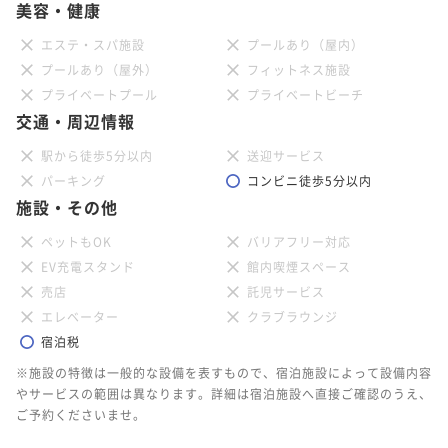
美容・健康
エステ・スパ施設
プールあり（屋内）
プールあり（屋外）
フィットネス施設
プライベートプール
プライベートビーチ
交通・周辺情報
駅から徒歩5分以内
送迎サービス
パーキング
コンビニ徒歩5分以内
施設・その他
ペットもOK
バリアフリー対応
EV充電スタンド
館内喫煙スペース
売店
託児サービス
エレベーター
クラブラウンジ
宿泊税
※施設の特徴は一般的な設備を表すもので、宿泊施設によって設備内容
やサービスの範囲は異なります。詳細は宿泊施設へ直接ご確認のうえ、
ご予約くださいませ。