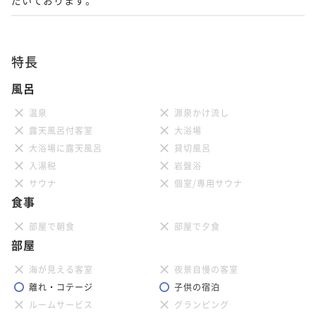
特長
風呂
温泉
源泉かけ流し
露天風呂付客室
大浴場
大浴場に露天風呂
貸切風呂
入湯税
岩盤浴
サウナ
個室/専用サウナ
食事
部屋で朝食
部屋で夕食
部屋
海が見える客室
夜景自慢の客室
離れ・コテージ
子供の宿泊
ルームサービス
グランピング