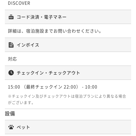
DISCOVER
素泊まり
事前決済可
IN 15:00 - 22:00 OUT10:00
ポイント即利用で
最大5％OFF
コード決済・電子マネー
¥39,900~
¥ 37,905 ~
2名
詳細は、宿泊施設までお問い合わせください。
インボイス
【3泊以上】のんびり京都を満喫ステイ！
素泊まり
事前決済可
IN 15:00 - 22:00 OUT10:00
対応
ポイント即利用で
最大5％OFF
¥60,300~
チェックイン・チェックアウト
¥ 57,285 ~
2名
15:00
（最終チェックイン 22:00）
- 10:00
※チェックイン及びチェックアウトは宿泊プランにより異なる場合
【4泊以上】一棟貸し宿泊施設で過ごす世界遺産を感じ
がございます。
る古都の旅
設備
素泊まり
事前決済可
IN 15:00 - 22:00 OUT10:00
ポイント即利用で
最大5％OFF
ペット
¥74,800~