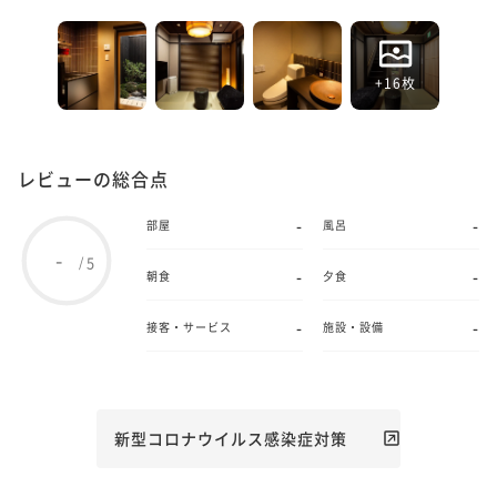
+16枚
レビューの総合点
-
-
部屋
風呂
-
5
/
-
-
朝食
夕食
-
-
接客・サービス
施設・設備
新型コロナウイルス感染症対策