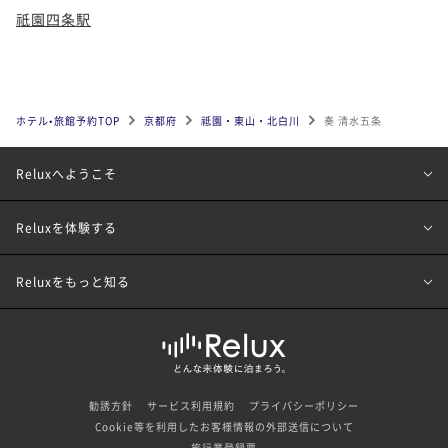
祇園四条駅
ホテル•旅館予約TOP
京都府
祗園・東山・北白川
奏 清水五条
Reluxへようこそ
Reluxを体験する
Reluxをもっと知る
勧誘方針
サービス利用規約
プライバシーポリシー
Cookie等を利用したお客様情報の外部送信について
旅行業登録票