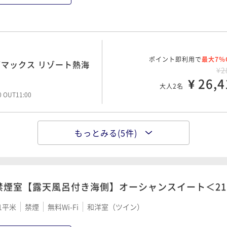
大人2名
00 OUT11:00
00 OUT11:00
ポイント即利用で
最大12％
き】リブマックス リゾ
ポイント即利用で
最大7％
マックス リゾート熱海
¥3
¥2
¥ 33,4
¥ 26,4
大人2名
大人2名
00 OUT11:00
00 OUT11:00
もっとみる(5件)
ポイント即利用で
最大7％
ポイント即利用で
最大7％
びりご滞在 12時チェッ
割引き〈朝食付き〉
¥2
¥3
¥ 26,5
¥ 36,2
大人2名
大人2名
00 OUT11:00
00 OUT12:00
禁煙室【露天風呂付き海側】オーシャンスイート＜2
1平米
禁煙
無料Wi-Fi
和洋室（ツイン）
ポイント即利用で
最大7％
ブマックス リゾート熱
ポイント即利用で
最大7％
にソフトドリンク・アル
¥3