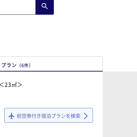
が2階の外階段でタバコを吸っています。
常階段もものが置いてあり、改善が必要か
す。 あとは申し分なくスタッフさん
ちも感じがよく今後も期待できる良いリゾ
トホテルになるかと思います。 ありがとう
ざいました。
プラン
（
6
件
）
＜23㎡＞
航空券付き宿泊プランを検索