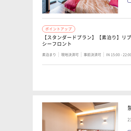
二食付き
現地決済可
事前決済可
IN 15:00 - 19:
朝食付き
現地決済可
事前決済可
IN 15:00 - 22:
ポイントアップ
ポイントアップ
宿の日【スタンダードプラン】【2食付
【スタンダードプラン】【素泊り】リブ
ート熱海シーフロント
シーフロント
二食付き
現地決済可
事前決済可
IN 15:00 - 18:
素泊まり
現地決済可
事前決済可
IN 15:00 - 22:
ポイントアップ
ポイントアップ
【レイトアウトプラン】【2食付】のん
【お得な旅セール】通常料金より15％
クアウト
朝食付き
現地決済可
事前決済可
IN 15:00 - 21:
二食付き
現地決済可
事前決済可
IN 15:00 - 19:
ポイントアップ
2
ポイントアップ
【スタンダードプラン】【朝食付き】リ
【飲み放題プラン】【2食付】ご夕食時