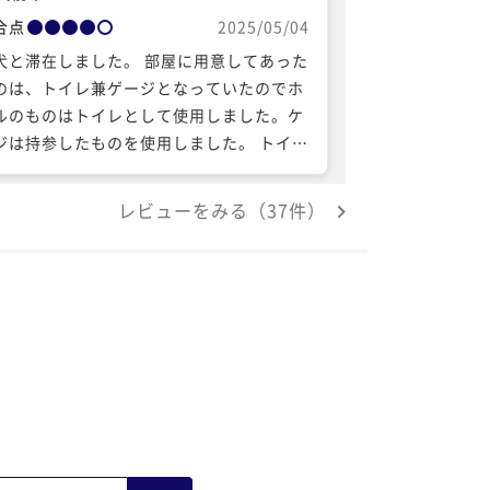
合点
2025/05/04
犬と滞在しました。 部屋に用意してあった
のは、トイレ兼ゲージとなっていたのでホ
ルのものはトイレとして使用しました。ケ
ジは持参したものを使用しました。 トイレ
ートを捨てる大きなゴミ箱が無くて片付け
せんでした。 バルコニーがある素敵な
レビューをみる（37件）
屋でしたが、柵の隙間が左右と下にありま
た。隙間が無くなれば愛犬が出るのも可能
と思います。少しの隙間でも犬は通ってし
うので転落を考えてベランダには出ません
食付きプランを利用しました。
鮮も多く伊勢海老がサービスで出てきまし
。周囲も多いバイキングでとても満足しま
た。 朝食も充分な種類があり美味しく頂け
トランを出るとエレベーター前
タバコの匂いがしました。スタッフさんた