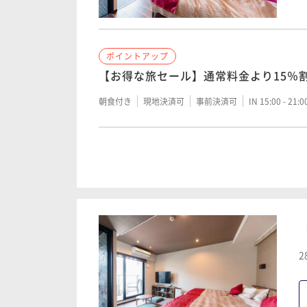
ポイントアップ
宿の日【スタンダードプラン】【2食付
ポイントアップ
ート熱海シーフロント
【お得な旅セール】通常料金より15％
二食付き
現地決済可
事前決済可
IN 15:00 - 18:
朝食付き
現地決済可
事前決済可
IN 15:00 - 21:
ポイントアップ
ポイントアップ
【レイトアウトプラン】【2食付】のん
【スタンダードプラン】【素泊り】リブ
クアウト
シーフロント
二食付き
現地決済可
事前決済可
IN 15:00 - 19:
素泊まり
現地決済可
事前決済可
IN 15:00 - 22:
2
ポイントアップ
ポイントアップ
【飲み放題プラン】【2食付】ご夕食時
【スタンダードプラン】【朝食付き】リ
コール《最大60分》飲み放題
海シーフロント