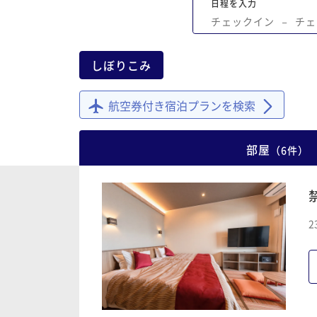
日程を入力
チェックイン
−
チェ
しぼりこみ
航空券付き宿泊プランを検索
部屋
（
6
件
）
2