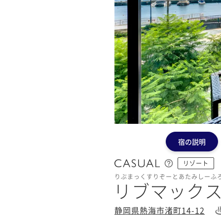
宿の説明
リゾート
りぶまっくすりぞーとあたみしーふ
リブマック
静岡県熱海市渚町14-12