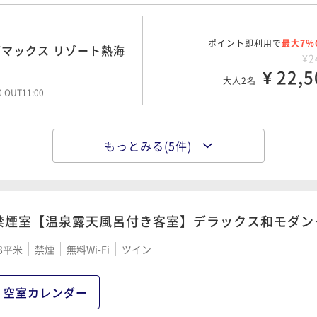
ポイント即利用で
最大7％
マックス リゾート熱海
¥2
¥ 22,5
大人2名
00 OUT11:00
もっとみる(5件)
ポイント即利用で
最大7％
割引き〈朝食付き〉
¥2
¥ 22,5
大人2名
00 OUT11:00
禁煙室【温泉露天風呂付き客室】デラックス和モダン
8平米
禁煙
無料Wi-Fi
ツイン
ポイント即利用で
最大7％
ブマックス リゾート熱
¥2
¥ 26,9
空室カレンダー
大人2名
00 OUT11:00