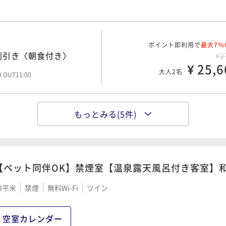
ポイント即利用で
最大12％
き】リブマックス リゾ
ポイント即利用で
最大7％
¥3
割引き〈朝食付き〉
¥2
¥ 29,9
大人2名
¥ 25,6
大人2名
00 OUT11:00
00 OUT11:00
もっとみる(5件)
ポイント即利用で
最大7％
びりご滞在 12時チェッ
ポイント即利用で
最大7％
マックス リゾート熱海
¥3
¥2
¥ 32,5
¥ 25,8
大人2名
大人2名
00 OUT12:00
00 OUT11:00
【ペット同伴OK】禁煙室【温泉露天風呂付き客室】和
8平米
禁煙
無料Wi-Fi
ツイン
ポイント即利用で
最大7％
にソフトドリンク・アル
ポイント即利用で
最大7％
ブマックス リゾート熱
¥3
¥3
空室カレンダー
¥ 36,2
¥ 30,6
大人2名