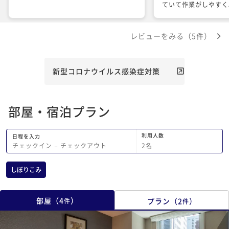
ていて作業がしやすく
さいテーブルもあるの
レビューをみる（5件）
新型コロナウイルス感染症対策
部屋・宿泊プラン
利用人数
日程を入力
2
名
チェックイン
−
チェックアウト
しぼりこみ
部屋
（
4
）
プラン
（
2
）
件
件