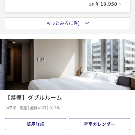
¥ 19,950 ~
2名
もっとみる(1件)
【スタンダードプラン】東京駅・品川駅・羽田空港か
ら乗り換えなし＜和洋選べる朝食付＞
朝食付き
現地決済可
事前決済可
IN 13:30 - 25:00 OUT11:00
ポイント即利用で
最大5％OFF
¥24,600~
¥ 23,370 ~
2名
【禁煙】ダブルルーム
14平米
禁煙
無料Wi-Fi
ダブル
部屋詳細
空室カレンダー