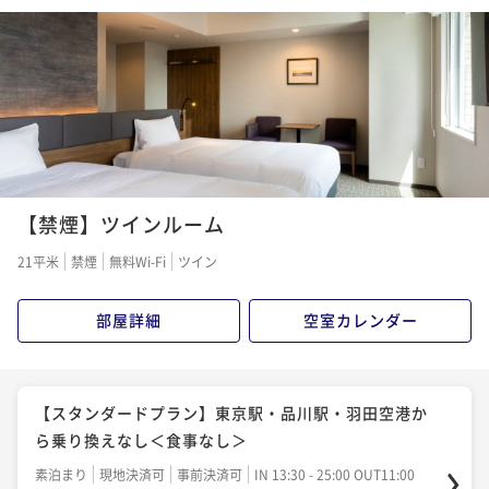
朝食付き
現地決済可
事前決済可
IN 13:30 - 25:00 OUT11:00
ポイント即利用で
最大5％OFF
¥29,600~
¥ 28,120 ~
2名
【禁煙】ツインルーム
21平米
禁煙
無料Wi-Fi
ツイン
部屋詳細
空室カレンダー
【スタンダードプラン】東京駅・品川駅・羽田空港か
ら乗り換えなし＜食事なし＞
素泊まり
現地決済可
事前決済可
IN 13:30 - 25:00 OUT11:00