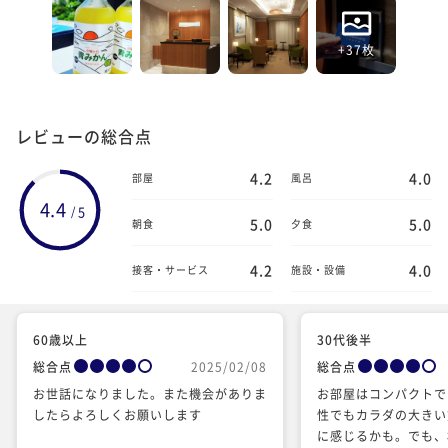
+37枚
レビューの総合点
4.2
4.0
部屋
風呂
4.4
5
/
5.0
5.0
朝食
夕食
4.2
4.0
接客・サービス
施設・設備
60歳以上
30代後半
総合点
2025/02/08
総合点
お世話になりました。また機会がありま
お部屋はコンパクトで
したらよろしくお願いします
性でもカラダの大きい
に感じるかも。でも、