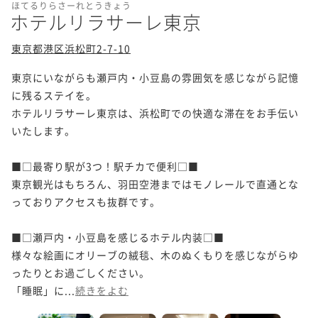
ほてるりらさーれとうきょう
ホテルリラサーレ東京
東京都港区浜松町2-7-10
東京にいながらも瀬戸内・小豆島の雰囲気を感じながら記憶
に残るステイを。

ホテルリラサーレ東京は、浜松町での快適な滞在をお手伝い
いたします。

■□最寄り駅が3つ！駅チカで便利□■

東京観光はもちろん、羽田空港まではモノレールで直通とな
っておりアクセスも抜群です。

■□瀬戸内・小豆島を感じるホテル内装□■

様々な絵画にオリーブの絨毯、木のぬくもりを感じながらゆ
ったりとお過ごしください。

「睡眠」に...
続きをよむ