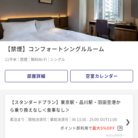
【禁煙】コンフォートシングルルーム
11平米
禁煙
無料Wi-Fi
シングル
部屋詳細
空室カレンダー
【スタンダードプラン】東京駅・品川駅・羽田空港か
ら乗り換えなし＜食事なし＞
素泊まり
現地決済可
事前決済可
IN 13:30 - 25:00 OUT11:00
ポイント即利用で
最大5％OFF
¥21,000~