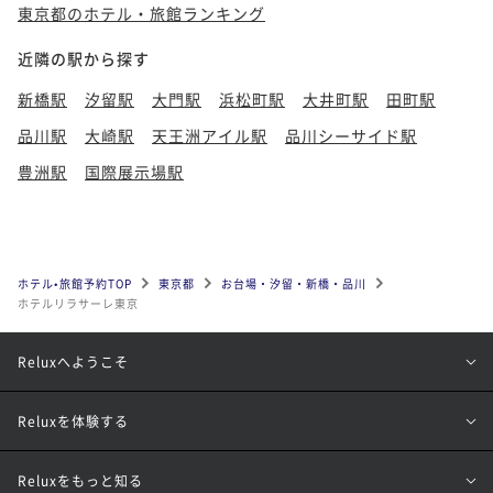
東京都のホテル・旅館ランキング
近隣の駅から探す
新橋駅
汐留駅
大門駅
浜松町駅
大井町駅
田町駅
品川駅
大崎駅
天王洲アイル駅
品川シーサイド駅
豊洲駅
国際展示場駅
ホテル•旅館予約TOP
東京都
お台場・汐留・新橋・品川
ホテルリラサーレ東京
Reluxへようこそ
Reluxを体験する
Reluxをもっと知る