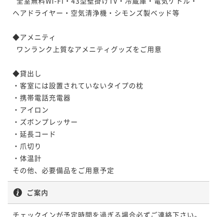
  全室無料Wi-Fi・43型壁掛けTV・冷蔵庫・電気ケトル・
ヘアドライヤー・空気清浄機・シモンズ製ベッド等

◆アメニティ

  ワンランク上質なアメニティグッズをご用意

◆貸出し

・客室には設置されていないタイプの枕

・携帯電話充電器

・アイロン

・ズボンプレッサー

・延長コード

・爪切り

・体温計

ご案内
チェックインが予定時間を過ぎる場合必ずご連絡下さい。
