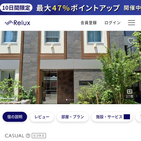
会員登録
ログイン
37
枚
1
2
3
4
5
宿の説明
レビュー
部屋・プラン
施設・サービス
ビジネス