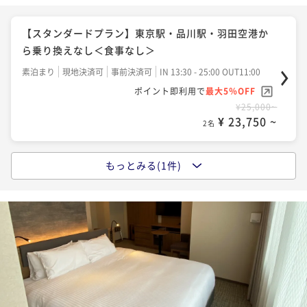
【スタンダードプラン】東京駅・品川駅・羽田空港か
ら乗り換えなし＜食事なし＞
素泊まり
現地決済可
事前決済可
IN 13:30 - 25:00 OUT11:00
ポイント即利用で
最大5％OFF
¥25,000~
¥ 23,750 ~
2名
もっとみる(1件)
【スタンダードプラン】東京駅・品川駅・羽田空港か
ら乗り換えなし＜和洋選べる朝食付＞
朝食付き
現地決済可
事前決済可
IN 13:30 - 25:00 OUT11:00
ポイント即利用で
最大5％OFF
¥28,600~
¥ 27,170 ~
2名