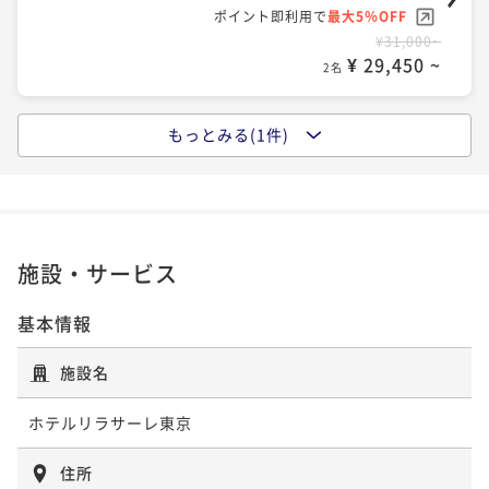
ポイント即利用で
最大5％OFF
¥31,000~
¥ 29,450 ~
2名
もっとみる(1件)
【スタンダードプラン】東京駅・品川駅・羽田空港か
ら乗り換えなし＜和洋選べる朝食付＞
朝食付き
現地決済可
事前決済可
IN 13:30 - 25:00 OUT11:00
ポイント即利用で
最大5％OFF
¥34,600~
施設・サービス
¥ 32,870 ~
2名
基本情報
施設名
ホテルリラサーレ東京
住所