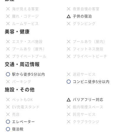
海が見える客室
夜景自慢の客室
離れ・コテージ
子供の宿泊
ルームサービス
グランピング
美容・健康
エステ・スパ施設
プールあり（屋内）
プールあり（屋外）
フィットネス施設
プライベートプール
プライベートビーチ
交通・周辺情報
駅から徒歩5分以内
送迎サービス
パーキング
コンビニ徒歩5分以内
施設・その他
ペットもOK
バリアフリー対応
EV充電スタンド
館内喫煙スペース
売店
託児サービス
エレベーター
クラブラウンジ
宿泊税