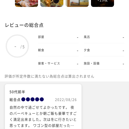
レビューの総合点
-
-
部屋
風呂
-
5
/
-
-
朝食
夕食
-
-
接客・サービス
施設・設備
評価が所定件数に満たない為総合点は算出されません
50代前半
総合点
2022/08/26
自然の中で過ごせてよかったです。 夜
のバーベキューとか朝ご飯も豪華ですご
く満足出来ました。次は冬に行きたいと
思ってます。 ワゴン型の部屋だったん