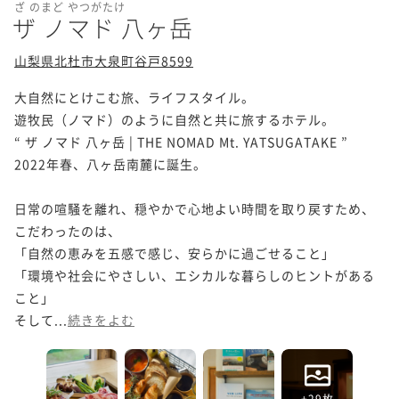
ざ のまど やつがたけ
ザ ノマド 八ヶ岳
山梨県北杜市大泉町谷戸8599
大自然にとけこむ旅、ライフスタイル。

遊牧民（ノマド）のように自然と共に旅するホテル。

“ ザ ノマド 八ヶ岳 | THE NOMAD Mt. YATSUGATAKE ”

2022年春、八ヶ岳南麓に誕生。

日常の喧騒を離れ、穏やかで心地よい時間を取り戻すため、

こだわったのは、

「自然の恵みを五感で感じ、安らかに過ごせること」

「環境や社会にやさしい、エシカルな暮らしのヒントがある
こと」

そして...
続きをよむ
+29枚