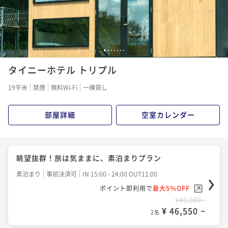
1
2
3
4
5
6
7
タイニーホテル トリプル
19平米
禁煙
無料Wi-Fi
一棟貸し
部屋詳細
空室カレンダー
眺望抜群！旅は気ままに、素泊まりプラン
素泊まり
事前決済可
IN 15:00 - 24:00 OUT11:00
ポイント即利用で
最大5％OFF
¥49,000~
¥ 46,550 ~
2名