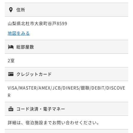
¥74,000~
住所
¥ 70,300 ~
2名
山梨県北杜市大泉町谷戸8599
八ヶ岳といえばやっぱり鹿！1泊２食付き（ジビエBB
地図をみる
Q）プラン
総部屋数
二食付き
事前決済可
IN 15:00 - 19:00 OUT11:00
ポイント即利用で
最大5％OFF
2室
¥77,000~
¥ 73,150 ~
2名
クレジットカード
VISA/MASTER/AMEX/JCB/DINERS/銀聯/DEBIT/DISCOVE
R
コード決済・電子マネー
詳細は、宿泊施設までお問い合わせください。