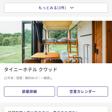
もっとみる(3件)
やっぱり定番、朝食付きプラン
朝食付き
事前決済可
IN 15:00 - 24:00 OUT11:00
ポイント即利用で
最大5％OFF
¥54,000~
¥ 51,300 ~
2名
ザ ノマドを満喫、1泊2食（BBQ）付きグランピング・
プラン！
1
2
3
4
5
6
7
8
タイニーホテル クワッド
二食付き
事前決済可
IN 15:00 - 19:00 OUT11:00
ポイント即利用で
最大5％OFF
22平米
禁煙
無料Wi-Fi
一棟貸し
¥69,000~
¥ 65,550 ~
2名
部屋詳細
空室カレンダー
八ヶ岳といえばやっぱり鹿！1泊２食付き（ジビエBB
Q）プラン