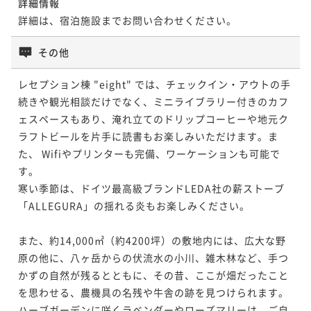
詳細情報
詳細は、宿泊施設までお問い合わせください。
その他
レセプション棟 "eight" では、チェックイン・アウトの手
続きや観光相談だけでなく、ミニライブラリー付きのカフ
ェスペースもあり、淹れ立てのドリップコーヒーや地元ク
ラフトビールを片手に読書もお楽しみいただけます。ま
た、 Wifiやプリンターも完備、ワーケーションも可能で
す。

寒い季節は、ドイツ最高級ブランドLEDA社の薪ストーブ
「ALLEGURA」の揺れる炎もお楽しみください。

また、約14,000㎡（約4200坪）の敷地内には、広大な野
原の他に、八ヶ岳からの伏流水の小川、雑木林など、手つ
かずの自然が残るとともに、その昔、ここが畑だったこと
を思わせる、農機具の名残や牛舎の跡を見つけられます。
ハーブガーデンに咲くラベンダーやローズマリーは、ご自