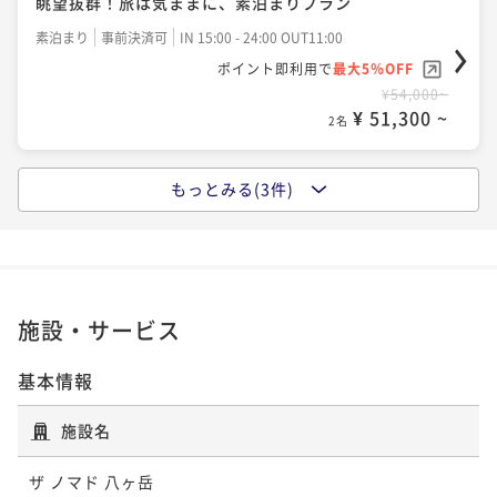
眺望抜群！旅は気ままに、素泊まりプラン
二食付き
事前決済可
IN 15:00 - 19:00 OUT11:00
素泊まり
事前決済可
IN 15:00 - 24:00 OUT11:00
ポイント即利用で
最大5％OFF
ポイント即利用で
最大5％OFF
¥72,000~
¥54,000~
¥ 68,400 ~
2名
¥ 51,300 ~
2名
もっとみる(3件)
やっぱり定番、朝食付きプラン
朝食付き
事前決済可
IN 15:00 - 24:00 OUT11:00
ポイント即利用で
最大5％OFF
¥59,000~
¥ 56,050 ~
2名
施設・サービス
基本情報
ザ ノマドを満喫、1泊2食（BBQ）付きグランピング・
プラン！
施設名
二食付き
事前決済可
IN 15:00 - 19:00 OUT11:00
ザ ノマド 八ヶ岳
ポイント即利用で
最大5％OFF