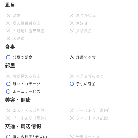
風呂
温泉
源泉かけ流し
露天風呂付客室
大浴場
大浴場に露天風呂
貸切風呂
入湯税
食事
部屋で朝食
部屋で夕食
部屋
海が見える客室
夜景自慢の客室
離れ・コテージ
子供の宿泊
ルームサービス
美容・健康
エステ・スパ施設
プールあり（屋内）
プールあり（屋外）
フィットネス施設
交通・周辺情報
駅から徒歩5分以内
送迎サービス