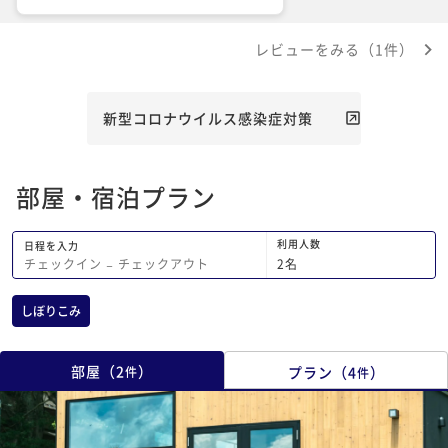
ですが、外から部屋の中も見えそうで、
風呂上がりが少し恥ずかしかったです笑
レビューをみる（1件）
新型コロナウイルス感染症対策
部屋・宿泊プラン
利用人数
日程を入力
2
名
チェックイン
−
チェックアウト
しぼりこみ
部屋
（
2
）
プラン
（
4
）
件
件