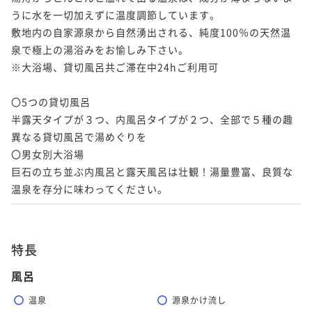
うに水を一切加えずに温度調節しています。

敷地内の自家源泉から自然湧出される、純度100％の天然温
泉で極上の湯浴みをお愉しみ下さい。

※大浴場、貸切風呂共ご滞在中24hご利用可

〇5つの貸切風呂

半露天タイプが３つ、内風呂タイプが２つ、全部で５種の趣
異なる貸切風呂で湯めぐりを

〇男女別大浴場

巨石の立ち並ぶ内風呂と露天風呂は壮観！湯量豊富、良質な
温泉を存分に味わってください。
特長
風呂
温泉
源泉かけ流し