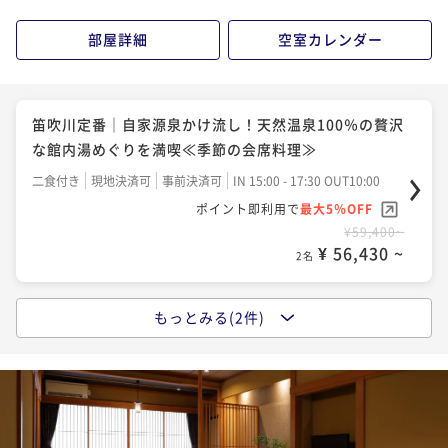
¥68,200~
部屋詳細
空室カレンダー
¥ 64,790 ~
2名
笛吹川定番｜自家源泉かけ流し！天然温泉100％の贅沢
な館内湯めぐりを満喫≪季節の会席料理≫
二食付き
現地決済可
事前決済可
IN 15:00 - 17:30 OUT10:00
ポイント即利用で
最大5％OFF
¥59,400~
¥ 56,430 ~
2名
もっとみる(2件)
山梨の味覚プラン｜ご当地グルメを満喫！山梨県産ワ
インと馬刺し付≪和食×ワインのマリアージュ≫
二食付き
現地決済可
事前決済可
IN 15:00 - 17:30 OUT11:00
ポイント即利用で
最大5％OFF
¥67,100~