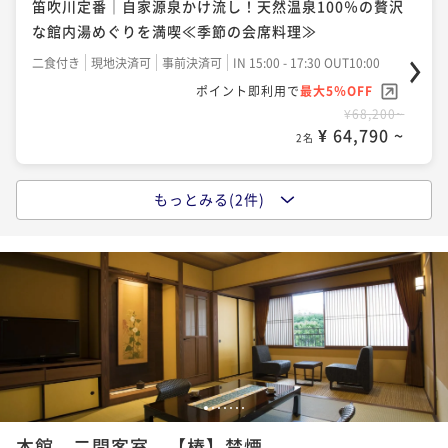
笛吹川定番｜自家源泉かけ流し！天然温泉100％の贅沢
な館内湯めぐりを満喫≪季節の会席料理≫
二食付き
現地決済可
事前決済可
IN 15:00 - 17:30 OUT10:00
ポイント即利用で
最大5％OFF
¥68,200~
¥ 64,790 ~
2名
もっとみる(2件)
山梨の味覚プラン｜ご当地グルメを満喫！山梨県産ワ
インと馬刺し付≪和食×ワインのマリアージュ≫
二食付き
現地決済可
事前決済可
IN 15:00 - 17:30 OUT11:00
ポイント即利用で
最大5％OFF
¥75,900~
¥ 72,105 ~
2名
美酒美食プラン｜ワイン県・山梨のソムリエが厳選セ
1
2
3
4
5
6
7
レクト《山梨ワインと和食をペアリング》
本館 二間客室 【椿】禁煙