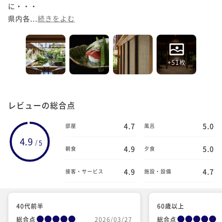
に・・・

県内各...
続きをよむ
+51枚
レビューの総合点
4.7
5.0
部屋
風呂
4.9
5
/
4.9
5.0
朝食
夕食
4.9
4.7
接客・サービス
施設・設備
40代前半
60歳以上
総合点
2026/03/27
総合点