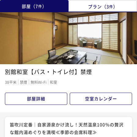
部屋
（
7
）
プラン
（
3
）
件
件
別館和室【バス・トイレ付】禁煙
38平米
禁煙
無料Wi-Fi
和室
部屋詳細
空室カレンダー
笛吹川定番｜自家源泉かけ流し！天然温泉100％の贅沢
な館内湯めぐりを満喫≪季節の会席料理≫