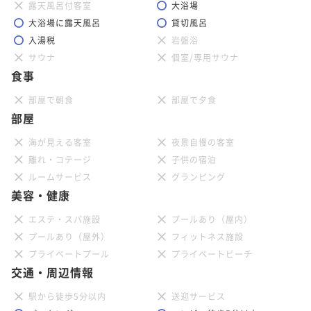
露天風呂付客室
大浴場
大浴場に露天風呂
貸切風呂
入湯税
岩盤浴
サウナ
個室/専用サウナ
食事
部屋で朝食
部屋で夕食
部屋
海が見える客室
夜景自慢の客室
離れ・コテージ
子供の宿泊
ルームサービス
グランピング
美容・健康
エステ・スパ施設
プールあり（屋内）
プールあり（屋外）
フィットネス施設
プライベートプール
プライベートビーチ
交通・周辺情報
駅から徒歩5分以内
送迎サービス