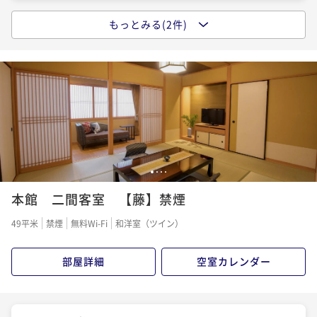
もっとみる(2件)
山梨の味覚プラン｜ご当地グルメを満喫！山梨県産ワ
インと馬刺し付≪和食×ワインのマリアージュ≫
二食付き
現地決済可
事前決済可
IN 15:00 - 17:30 OUT11:00
ポイント即利用で
最大5％OFF
¥69,300~
¥ 65,835 ~
2名
美酒美食プラン｜ワイン県・山梨のソムリエが厳選セ
1
2
3
4
レクト《山梨ワインと和食をペアリング》
本館 二間客室 【藤】禁煙
二食付き
現地決済可
事前決済可
IN 15:00 - 17:30 OUT11:00
49平米
禁煙
無料Wi-Fi
和洋室（ツイン）
ポイント即利用で
最大5％OFF
¥72,600~
部屋詳細
空室カレンダー
¥ 68,970 ~
2名