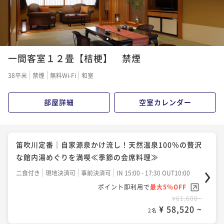
¥ 63,745 ~
2名
美酒美食プラン｜ワイン県・山梨のソムリエが厳選セ
1
2
3
4
レクト《山梨ワインと和食をペアリング》
一間客室１２畳【桔梗】 禁煙
二食付き
現地決済可
事前決済可
IN 15:00 - 17:30 OUT11:00
38平米
禁煙
無料Wi-Fi
和室
ポイント即利用で
最大5％OFF
¥70,400~
部屋詳細
空室カレンダー
¥ 66,880 ~
2名
笛吹川定番｜自家源泉かけ流し！天然温泉100％の贅沢
な館内湯めぐりを満喫≪季節の会席料理≫
二食付き
現地決済可
事前決済可
IN 15:00 - 17:30 OUT10:00
ポイント即利用で
最大5％OFF
¥61,600~
¥ 58,520 ~
2名