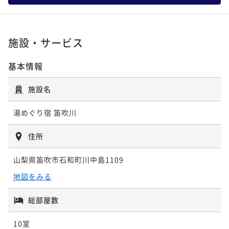
ポイント即利用で
最大5％OFF
¥78,100~
¥ 74,195 ~
2名
施設・サービス
基本情報
美酒美食プラン｜ワイン県・山梨のソムリエが厳選セ
レクト《山梨ワインと和食をペアリング》
施設名
二食付き
現地決済可
事前決済可
IN 15:00 - 17:30 OUT11:00
ポイント即利用で
最大5％OFF
湯めぐり宿 笛吹川
¥81,400~
¥ 77,330 ~
2名
住所
山梨県笛吹市石和町川中島1109
地図をみる
総部屋数
10室