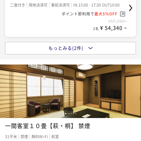
二食付き
現地決済可
事前決済可
IN 15:00 - 17:30 OUT10:00
ポイント即利用で
最大5％OFF
¥57,200~
¥ 54,340 ~
2名
もっとみる(2件)
山梨の味覚プラン｜ご当地グルメを満喫！山梨県産ワ
インと馬刺し付≪和食×ワインのマリアージュ≫
二食付き
現地決済可
事前決済可
IN 15:00 - 17:30 OUT11:00
ポイント即利用で
最大5％OFF
¥64,900~
¥ 61,655 ~
2名
美酒美食プラン｜ワイン県・山梨のソムリエが厳選セ
1
2
3
4
5
6
レクト《山梨ワインと和食をペアリング》
一間客室１０畳【萩・桐】 禁煙
二食付き
現地決済可
事前決済可
IN 15:00 - 17:30 OUT11:00
31平米
禁煙
無料Wi-Fi
和室
ポイント即利用で
最大5％OFF