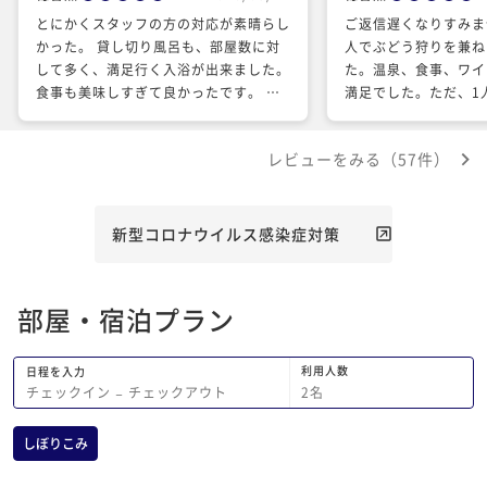
とにかくスタッフの方の対応が素晴らし
ご返信遅くなりすみま
かった。 貸し切り風呂も、部屋数に対
人でぶどう狩りを兼ね
して多く、満足行く入浴が出来ました。
た。温泉、食事、ワイ
食事も美味しすぎて良かったです。 本
満足でした。ただ、1
当にお世話になりました。 また必ず伺
痛めてしまい十分に楽
います。
残念でした。全員がま
レビューをみる（57件）
評価でしたのでお伝え
新型コロナウイルス感染症対策
部屋・宿泊プラン
利用人数
日程を入力
2
名
チェックイン
−
チェックアウト
しぼりこみ