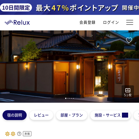
会員登録
ログイン
51
枚
1
2
3
4
5
宿の説明
レビュー
部屋・プラン
施設・サービス
旅館