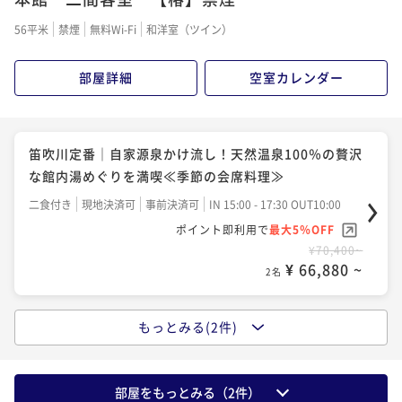
二食付き
現地決済可
事前決済可
IN 15:00 - 17:30 OUT11:00
56平米
禁煙
無料Wi-Fi
和洋室（ツイン）
ポイント即利用で
最大5％OFF
¥79,200~
部屋詳細
空室カレンダー
¥ 75,240 ~
2名
笛吹川定番｜自家源泉かけ流し！天然温泉100％の贅沢
な館内湯めぐりを満喫≪季節の会席料理≫
二食付き
現地決済可
事前決済可
IN 15:00 - 17:30 OUT10:00
ポイント即利用で
最大5％OFF
¥70,400~
¥ 66,880 ~
2名
もっとみる(2件)
山梨の味覚プラン｜ご当地グルメを満喫！山梨県産ワ
インと馬刺し付≪和食×ワインのマリアージュ≫
二食付き
現地決済可
事前決済可
IN 15:00 - 17:30 OUT11:00
部屋をもっとみる（
2
件）