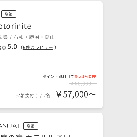
旅館
otorinite
梨県 / 石和・勝沼・塩山
5.0
合点
（
6
件のレビュー
）
ポイント即利用で
最大5％OFF
￥60,000〜
￥57,000〜
夕朝食付き
/
2名
旅館