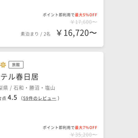
ポイント即利用で
最大5％OFF
￥17,600〜
￥16,720〜
素泊まり
/
2名
旅館
ホテル春日居
梨県 / 石和・勝沼・塩山
4.5
合点
（
59
件のレビュー
）
ポイント即利用で
最大7％OFF
￥35,200〜