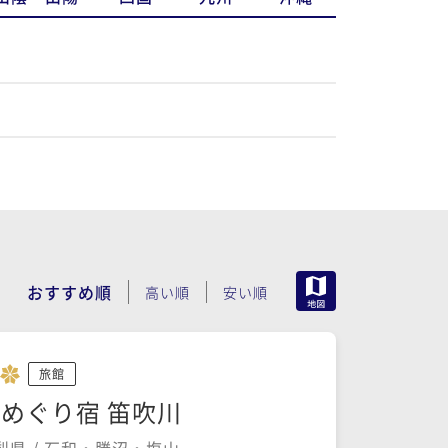
MAP
おすすめ順
高い順
安い順
旅館
めぐり宿 笛吹川