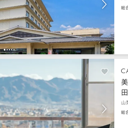
総
1
2
3
4
5
美
山
総