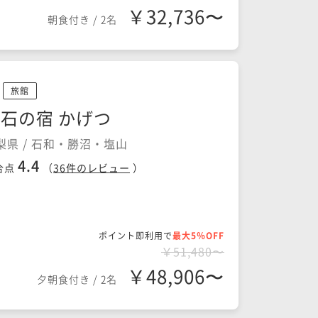
￥32,736〜
朝食付き
/
2名
旅館
石の宿 かげつ
梨県 / 石和・勝沼・塩山
4.4
合点
（
36
件のレビュー
）
ポイント即利用で
最大5％OFF
￥51,480〜
￥48,906〜
夕朝食付き
/
2名