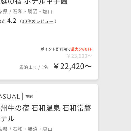
庭の宿 ホテル甲子園
梨県 / 石和・勝沼・塩山
4.2
合点
（
30
件のレビュー
）
ポイント即利用で
最大5％OFF
￥23,600〜
￥22,420〜
素泊まり
/
2名
旅館
州牛の宿 石和温泉 石和常磐
ホテル
梨県 / 石和・勝沼・塩山