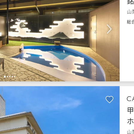
銘
山
総
1
2
3
4
5
甲
山