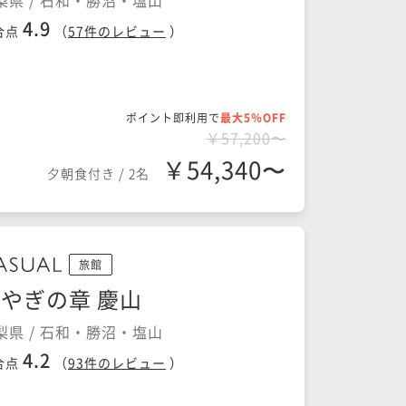
梨県 / 石和・勝沼・塩山
4.9
合点
（
57
件のレビュー
）
ポイント即利用で
最大5％OFF
￥57,200〜
￥54,340〜
夕朝食付き
/
2名
旅館
やぎの章 慶山
梨県 / 石和・勝沼・塩山
4.2
合点
（
93
件のレビュー
）