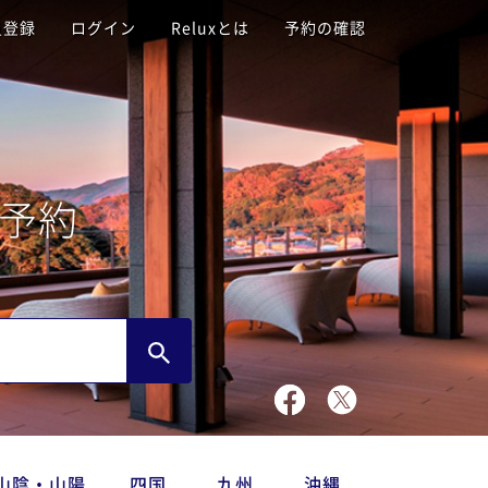
員登録
ログイン
Reluxとは
予約の確認
予約
山陰・山陽
四国
九州
沖縄