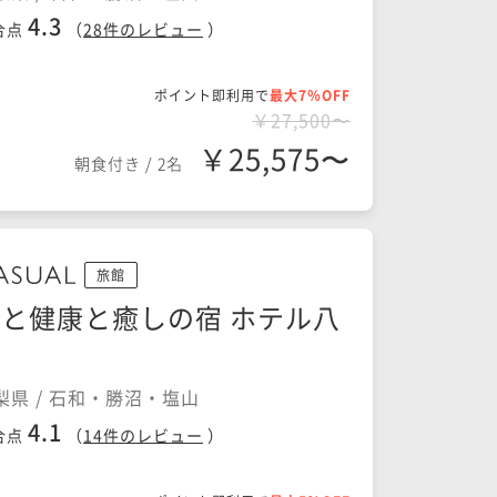
4.3
合点
（
28
件のレビュー
）
ポイント即利用で
最大7％OFF
￥27,500〜
￥25,575〜
朝食付き
/
2名
旅館
と健康と癒しの宿 ホテル八
田
梨県 / 石和・勝沼・塩山
4.1
合点
（
14
件のレビュー
）