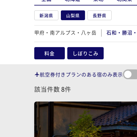
新潟県
山梨県
長野県
甲府・南アルプス・八ヶ岳
石和・勝沼
料金
しぼりこみ
航空券付きプランのある宿のみ表示
該当件数
8
件