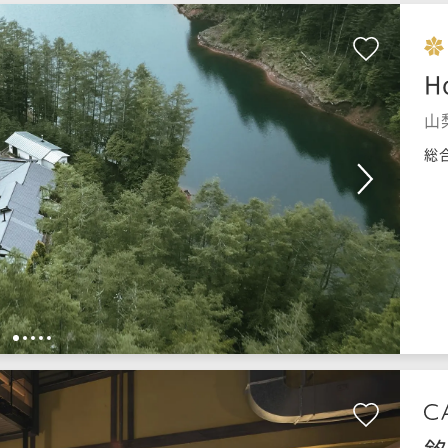
H
山
総
1
2
3
4
5