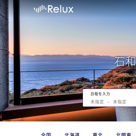
石
日程を入力
未指定
−
未指定
全国
北海道
東北
北関東