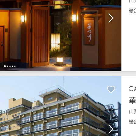
山
総
1
2
3
4
5
華
山
総