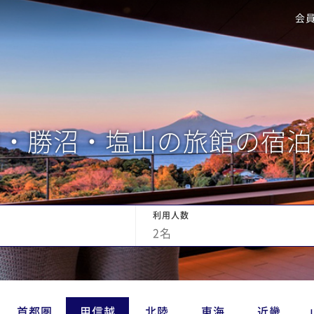
会
和・勝沼・塩山の旅館の宿泊
利用人数
2
名
首都圏
甲信越
北陸
東海
近畿