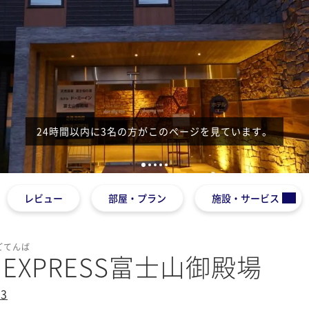
24時間以内に3名の方がこのページを見ています。
1
2
3
4
5
レビュー
部屋・プラン
施設・サービス
ごてんば
EXPRESS富士山御殿場
3