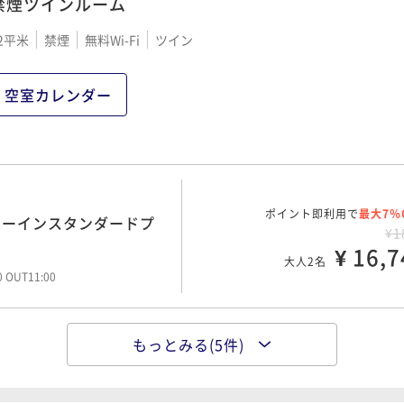
禁煙ツインルーム
2平米
禁煙
無料Wi-Fi
ツイン
ポイント即利用で
最大7％
定☆Weco連泊プラン
¥2
空室カレンダー
¥ 25,2
大人2名
00 OUT11:00
ポイント即利用で
最大7％
定☆Weco連泊プラン
ポイント即利用で
最大7％
ミーインスタンダードプ
¥3
¥1
¥ 34,5
¥ 16,7
大人2名
大人2名
00 OUT11:00
00 OUT11:00
もっとみる(5件)
ポイント即利用で
最大7％
クリープラン＜素泊り・清掃
ポイント即利用で
最大7％
ミーインスタンダードプ
¥5
¥2
¥ 53,0
¥ 21,3
大人2名