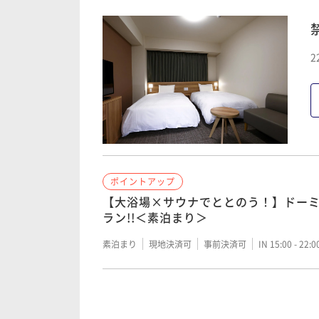
素泊まり
現地決済可
事前決済可
IN 15:00 - 29:
朝食付き
現地決済可
事前決済可
IN 15:00 - 22:
2
ポイントアップ
ポイントアップ
【WORK PLACE DORMY】ウィー
【清掃不要のお客様限定】 2～3連泊限
掃なし＞
≪素泊り≫
朝食付き
現地決済可
事前決済可
IN 15:00 - 29:
素泊まり
現地決済可
事前決済可
IN 15:00 - 29:
ポイントアップ
ポイントアップ
【清掃不要のお客様限定】 2～3連泊限
【大浴場×サウナでととのう！】ドー
≪朝食付≫
ラン!!＜素泊まり＞
朝食付き
現地決済可
事前決済可
IN 15:00 - 29:
素泊まり
現地決済可
事前決済可
IN 15:00 - 22:
ポイントアップ
ポイントアップ
【WORK PLACE DORMY】ウィー
【大浴場×サウナでととのう！】ドー