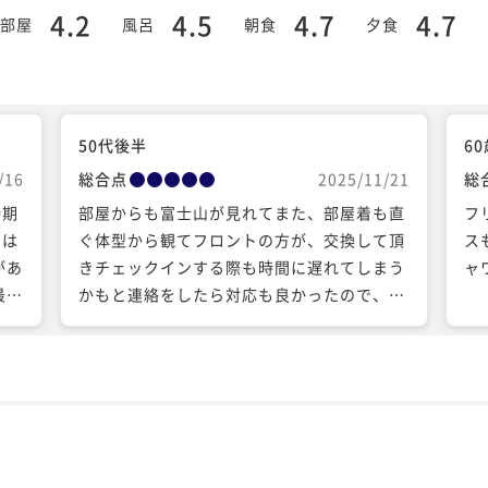
4.2
4.5
4.7
4.7
部屋
風呂
朝食
夕食
50代後半
6
/16
総合点
2025/11/21
総
時期
部屋からも富士山が見れてまた、部屋着も直
フ
割は
ぐ体型から観てフロントの方が、交換して頂
ス
があ
きチェックインする際も時間に遅れてしまう
ャ
最近
かもと連絡をしたら対応も良かったので、申
いの
し分無いです。冷蔵庫の一口おやつも美味し
にい
かったです。また、利用したいです。
なく
きそ