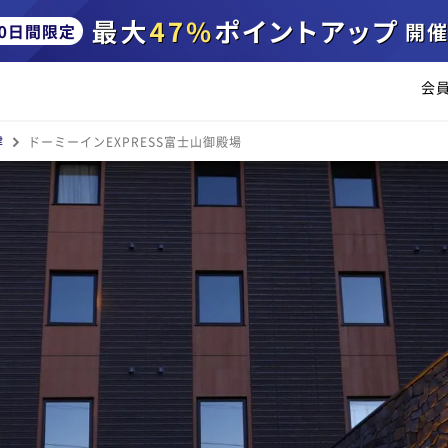
会
津
ドーミーインEXPRESS富士山御殿場