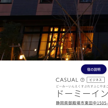
宿の説明
ビジネス
どーみーいんえくすぷれすふじやま
ドーミーイン
静岡県御殿場市東田中1505-