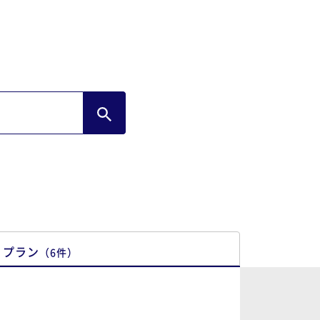
プラン
（
6
件
）