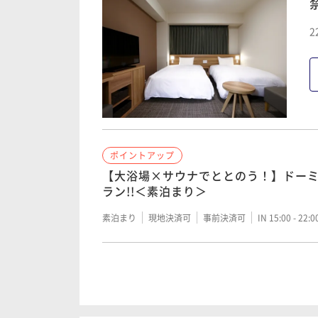
2
ポイントアップ
【清掃不要のお客様限定】 2～3連泊限
≪素泊り≫
素泊まり
現地決済可
事前決済可
IN 15:00 - 29:
ポイントアップ
ポイントアップ
【清掃不要のお客様限定】 2～3連泊限
【大浴場×サウナでととのう！】ドー
≪朝食付≫
ラン!!＜素泊まり＞
朝食付き
現地決済可
事前決済可
IN 15:00 - 29:
素泊まり
現地決済可
事前決済可
IN 15:00 - 22:
ポイントアップ
ポイントアップ
【WORK PLACE DORMY】ウィー
【大浴場×サウナでととのう！】ドー
なし＞
ラン!!＜朝食付き＞