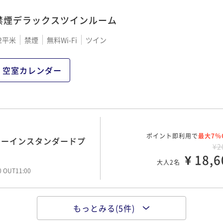
大人2名
00 OUT11:00
00 OUT11:00
禁煙デラックスツインルーム
2平米
禁煙
無料Wi-Fi
ツイン
ポイント即利用で
最大7％
クリープラン＜朝食付き・清
ポイント即利用で
最大7％
定☆Weco連泊プラン
¥7
¥3
空室カレンダー
¥ 71,6
¥ 32,7
大人2名
大人2名
00 OUT11:00
00 OUT11:00
ポイント即利用で
最大7％
定☆Weco連泊プラン
ポイント即利用で
最大7％
ミーインスタンダードプ
¥4
¥2
¥ 42,0
¥ 18,6
大人2名
大人2名
00 OUT11:00
00 OUT11:00
もっとみる(5件)
ポイント即利用で
最大7％
クリープラン＜素泊り・清掃
ポイント即利用で
最大7％
ミーインスタンダードプ
¥7