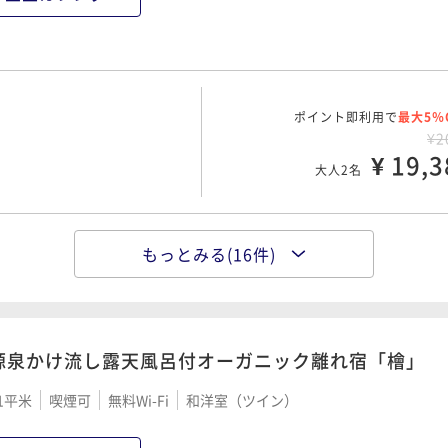
ポイント即利用で
最大5％
¥2
¥ 19,3
大人2名
もっとみる(16件)
人の湯」として愛される
ポイント即利用で
最大5％
¥2
¥ 19,3
大人2名
00 OUT11:00
源泉かけ流し露天風呂付オーガニック離れ宿「檜」
1平米
喫煙可
無料Wi-Fi
和洋室（ツイン）
ポイント即利用で
最大5％
¥2