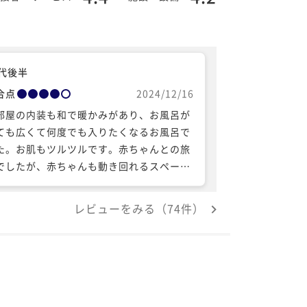
0代後半
合点
2024/12/16
部屋の内装も和で暖かみがあり、お風呂が
ても広くて何度でも入りたくなるお風呂で
た。お肌もツルツルです。赤ちゃんとの旅
でしたが、赤ちゃんも動き回れるスペー
、赤ちゃん用のベビーバスの準備、夕食は
室にしてくださり感激でした。次回は部屋
レビューをみる（74件）
中にあるお風呂がある部屋タイプにしよう
思います。