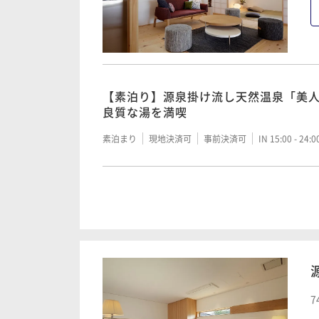
朝食付き
事前決済可
IN 15:00 - 20:00 OUT11:00
【朝食付き】三重の恵みを味わう、心
食
【素泊り】源泉掛け流し天然温泉「美
良質な湯を満喫
朝食付き
現地決済可
事前決済可
IN 15:00 - 20:
素泊まり
現地決済可
事前決済可
IN 15:00 - 24:
【和食／笠庵 賛否両論】雪会席｜笠原
絶品の味わいをお届け
【朝食付き】三重の恵みを味わう、心
食
二食付き
現地決済可
事前決済可
IN 15:00 - 19:
朝食付き
現地決済可
事前決済可
IN 15:00 - 20:
【和食／笠庵 賛否両論】月会席｜笠原
絶品の味わいをお届け
7
【GW・お盆・年末年始】素泊り
二食付き
現地決済可
事前決済可
IN 15:00 - 19: