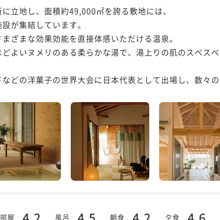
立地し、面積約49,000㎡を誇る敷地には、

設が集結しています。

まざまな効果効能を直接体感いただける温泉。

ほどよいヌメリのある柔らかな湯で、湯上りの肌のスベスベ
などの洋菓子の世界大会に日本代表として出場し、数々の優
4.2
4.5
4.2
4.6
部屋
風呂
朝食
夕食