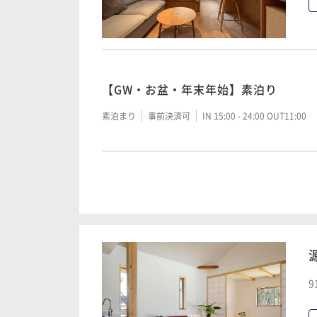
【GW・お盆・年末年始】素泊り
素泊まり
事前決済可
IN 15:00 - 24:00 OUT11:00
【素泊り】源泉掛け流し天然温泉「美
良質な湯を満喫
素泊まり
現地決済可
事前決済可
IN 15:00 - 24:
9
【GW・お盆・年末年始】朝食付き