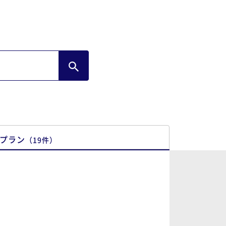
プラン
（
19
件
）