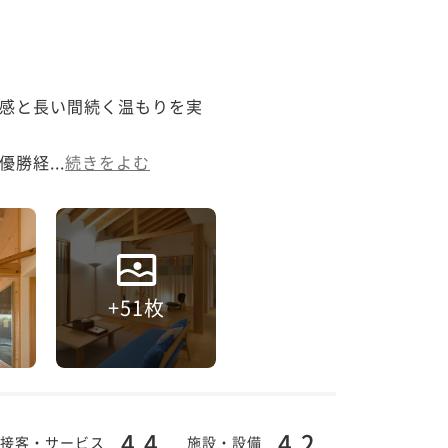
感と長い間続く温もりを実
勝経...
続きをよむ
+51枚
4.4
4.2
接客・サービス
施設・設備