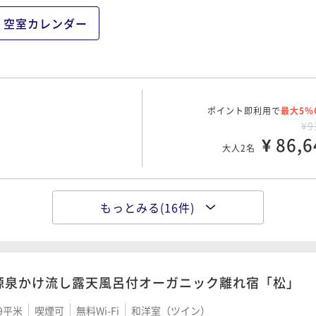
¥ 86,6
大人2名
空室カレンダー
アル・ケッチァーノ｜ボ
ポイント即利用で
最大5％
¥5
ポイント即利用で
¥ 53,5
最大5％
大人2名
¥9
ポイント即利用で
¥ 91,2
最大5％
大人2名
¥9
¥ 86,6
大人2名
ポイント即利用で
最大5％
賛否両論
¥5
将弘マスターが厳選した
ポイント即利用で
¥ 53,5
最大5％
大人2名
¥10
もっとみる(16件)
ポイント即利用で
¥ 96,9
最大5％
大人2名
00 OUT11:00
¥9
¥ 91,2
大人2名
ボスココース｜コンセプ
ポイント即利用で
最大5％
を堪能
¥5
源泉かけ流し露天風呂付オーガニック離れ宿「松」
ボスココース｜コンセプ
ポイント即利用で
¥ 53,5
最大5％
大人2名
を堪能
30 OUT11:00
¥10
将弘マスターが厳選した
9平米
喫煙可
無料Wi-Fi
和洋室（ツイン）
ポイント即利用で
最大5％