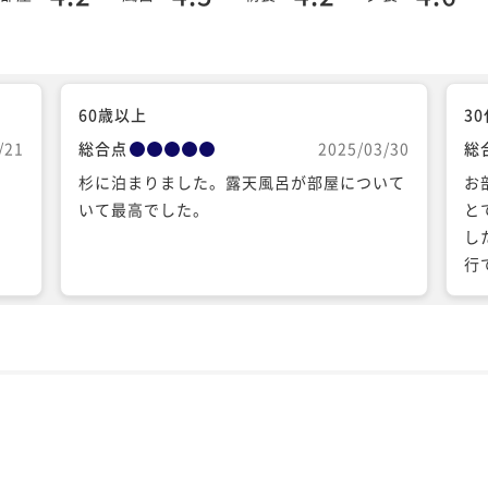
60歳以上
3
/21
総合点
2025/03/30
総
杉に泊まりました。露天風呂が部屋について
お
いて最高でした。
と
し
行
ス
個
の
と