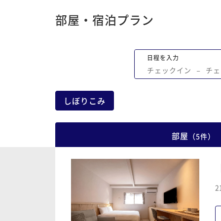
部屋・宿泊プラン
日程を入力
チェックイン
−
チェ
しぼりこみ
部屋
（
5
件
）
2