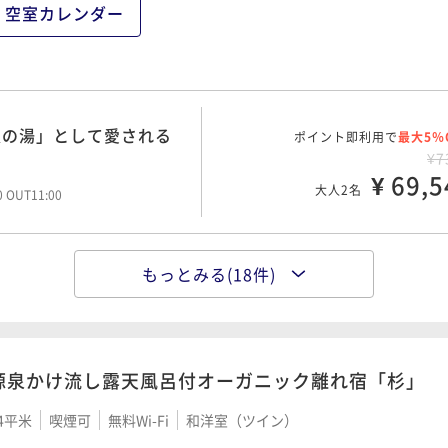
¥ 23,9
大人2名
空室カレンダー
と身体に優しい選べる朝
ポイント即利用で
最大5％
¥2
人の湯」として愛される
ポイント即利用で
¥ 23,9
最大5％
大人2名
00 OUT11:00
¥7
¥ 69,5
大人2名
00 OUT11:00
将弘マスターが厳選した
ポイント即利用で
最大5％
¥4
もっとみる(18件)
と身体に優しい選べる朝
ポイント即利用で
¥ 46,7
最大5％
大人2名
00 OUT11:00
¥7
¥ 74,1
大人2名
00 OUT11:00
源泉かけ流し露天風呂付オーガニック離れ宿「杉」
将弘マスターが厳選した
ポイント即利用で
最大5％
¥5
4平米
喫煙可
無料Wi-Fi
和洋室（ツイン）
ポイント即利用で
¥ 53,5
最大5％
大人2名
00 OUT11:00
¥9