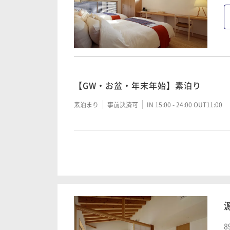
素泊まり
事前決済可
IN 15:00 - 24:00 OUT11:00
【GW・お盆・年末年始】イタリアン／
スココース
【GW・お盆・年末年始】朝食付き
二食付き
事前決済可
IN 15:00 - 18:30 OUT11:00
【GW・お盆・年末年始】素泊り
朝食付き
事前決済可
IN 15:00 - 20:00 OUT11:00
素泊まり
事前決済可
IN 15:00 - 24:00 OUT11:00
【GW・お盆・年末年始】和食／笠庵 
【和食／笠庵 賛否両論】雪会席｜笠原
二食付き
事前決済可
IN 15:00 - 19:00 OUT11:00
絶品の味わいをお届け
【GW・お盆・年末年始】朝食付き
二食付き
現地決済可
事前決済可
IN 15:00 - 19:
朝食付き
事前決済可
IN 15:00 - 20:00 OUT11:00
【イタリアン／アル・ケッチァーノ】
トは「地産地消」奥田理論で地元食材
【イタリアン／アル・ケッチァーノ】
トは「地産地消」奥田理論で地元食材
二食付き
現地決済可
事前決済可
IN 15:00 - 18:
【和食／笠庵 賛否両論】雪会席｜笠原
8